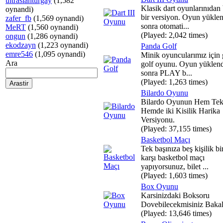
ultraslanturgay
(1,582
Klasik dart oyunlarınıdan
oynandi)
bir versiyon. Oyun yükle
zafer_fb
(1,569 oynandi)
sonra otomati...
MeRT
(1,560 oynandi)
(Played: 2,042 times)
ongun
(1,286 oynandi)
ekodzayn
(1,223 oynandi)
Panda Golf
emre546
(1,095 oynandi)
Minik oyuncularımız için 
Ara
golf oyunu. Oyun yüklend
sonra PLAY b...
(Played: 1,263 times)
Bilardo Oyunu
Bilardo Oyunun Hem Tek 
Hemde iki Kisilik Harika
Versiyonu.
(Played: 37,155 times)
Basketbol Maçı
Tek başınıza beş kişilik bi
karşı basketbol maçı
yapıyorsunuz, bilet ...
(Played: 1,603 times)
Box Oyunu
Karsinizdaki Boksoru
Dovebilecekmisiniz Baka
(Played: 13,646 times)