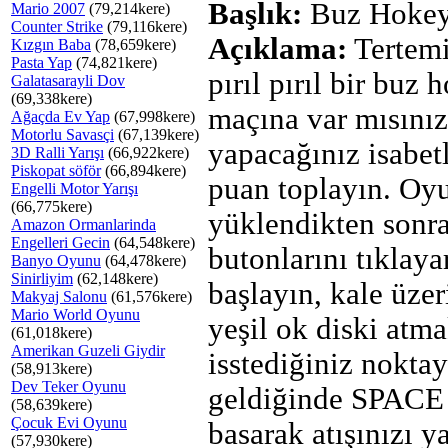
Başlık:
Buz Hokey
Mario 2007
(79,214kere)
Counter Strike
(79,116kere)
Açıklama:
Tertemi
Kızgın Baba
(78,659kere)
Pasta Yap
(74,821kere)
pırıl pırıl bir buz 
Galatasarayli Dov
(69,338kere)
maçına var mısınız
Ağaçda Ev Yap
(67,998kere)
Motorlu Savasçi
(67,139kere)
yapacağınız isabetli
3D Ralli Yarışı
(66,922kere)
Piskopat söför
(66,894kere)
puan toplayın. Oy
Engelli Motor Yarışı
(66,775kere)
yüklendikten son
Amazon Ormanlarinda
Engelleri Gecin
(64,548kere)
butonlarını tıklay
Banyo Oyunu
(64,478kere)
Sinirliyim
(62,148kere)
başlayın, kale üze
Makyaj Salonu
(61,576kere)
Mario World Oyunu
yeşil ok diski atm
(61,018kere)
Amerikan Guzeli Giydir
isstediğiniz nokta
(58,913kere)
Dev Teker Oyunu
geldiğinde SPACE
(58,639kere)
Çocuk Evi Oyunu
basarak atışınızı ya
(57,930kere)