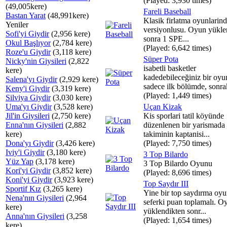
(Played: 3,930 times)
(49,005kere)
Fareli Baseball
Bastan Yarat
(48,991kere)
Klasik firlatma oyunlarind
Yeniler
versiyonlusu. Oyun yükle
Sofi'yi Giydir
(2,956 kere)
sonra 1 SPE...
Okul Başlıyor
(2,784 kere)
(Played: 6,642 times)
Roze'u Giydir
(3,118 kere)
Süper Pota
Nicky'nin Giysileri
(2,822
isabetli basketler
kere)
kadedebileceğiniz bir oyu
Salena'yı Giydir
(2,929 kere)
sadece ilk bölümde, sonrak
Keny'i Giydir
(3,319 kere)
(Played: 1,449 times)
Silviya Giydir
(3,030 kere)
Uma'yı Giydir
(3,528 kere)
Uçan Kizak
Jil'in Giysileri
(2,750 kere)
Kis sporlari tatil köyünde
Enna'nın Giysileri
(2,882
düzenlenen bir yarismada
kere)
takiminin kaptanisi...
Dona'yı Giydir
(3,426 kere)
(Played: 7,750 times)
Iviy'i Giydir
(3,180 kere)
3 Top Bilardo
Yüz Yap
(3,178 kere)
3 Top Bilardo Oyunu
Kori'yi Giydir
(3,852 kere)
(Played: 8,696 times)
Koni'yi Giydir
(3,923 kere)
Top Saydır III
Sportif Kız
(3,265 kere)
Yine bir top saydırma oy
Nena'nın Giysileri
(2,964
seferki puan toplamalı. O
kere)
yüklendikten sonr...
Anna'nın Giysileri
(3,258
(Played: 1,654 times)
kere)