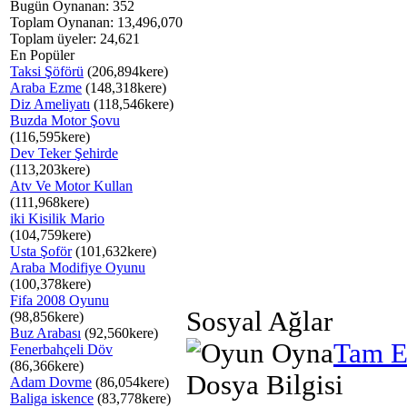
Bugün Oynanan: 352
Toplam Oynanan: 13,496,070
Toplam üyeler: 24,621
En Popüler
Taksi Şöförü
(206,894kere)
Araba Ezme
(148,318kere)
Diz Ameliyatı
(118,546kere)
Buzda Motor Şovu
(116,595kere)
Dev Teker Şehirde
(113,203kere)
Atv Ve Motor Kullan
(111,968kere)
iki Kisilik Mario
(104,759kere)
Usta Şoför
(101,632kere)
Araba Modifiye Oyunu
(100,378kere)
Fifa 2008 Oyunu
Sosyal Ağlar
(98,856kere)
Buz Arabası
(92,560kere)
Tam E
Fenerbahçeli Döv
(86,366kere)
Dosya Bilgisi
Adam Dovme
(86,054kere)
Baliga iskence
(83,778kere)