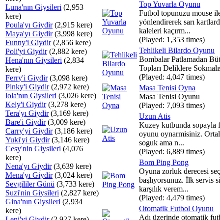
Top Yuvarla Oyunu
Luna'nın Giysileri
(2,953
Futbol topunuzu mouse il
kere)
yönlendirerek sarı kartlar
Poula'yı Giydir
(2,915 kere)
kaleleri kaçırm...
Maya'yı Giydir
(3,998 kere)
(Played: 1,353 times)
Funny'i Giydir
(2,856 kere)
Tehlikeli Bilardo Oyunu
Poli'yi Giydir
(2,882 kere)
Bombalar Patlamadan Bü
Hena'nın Giysileri
(2,834
Topları Deliklere Sokmalıs
kere)
(Played: 4,047 times)
Ferry'i Giydir
(3,098 kere)
Pinky'i Giydir
(2,972 kere)
Masa Tenisi Oyna
lola'nın Giysileri
(3,026 kere)
Masa Tenisi Oyunu
Kely'i Giydir
(3,278 kere)
(Played: 7,093 times)
Tera'yı Giydir
(3,169 kere)
Uzun Atis
Bare'i Giydir
(3,009 kere)
Kuzey kutbunda sopayla f
Carry'yi Giydir
(3,186 kere)
oyunu oynarmisiniz. Ortal
Yuki'yi Giydir
(3,146 kere)
soguk ama n...
Cesy'nin Giysileri
(4,076
(Played: 6,889 times)
kere)
Bom Ping Pong
Nena'yı Giydir
(3,639 kere)
Oyuna zorluk derecesi se
Mena'yı Giydir
(3,024 kere)
başlıyorsunuz. İlk servis 
Sevgililer Günü
(3,733 kere)
karşılık verem...
Suzi'nin Giysileri
(2,827 kere)
(Played: 4,479 times)
Gina'nın Giysileri
(2,934
Otomatik Futbol Oyunu
kere)
Adı üzerinde otomatik futb
Leni'yi Giydir
(2,927 kere)