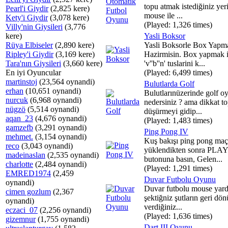
topu atmak istediğiniz yer
Pearl'i Giydir
(2,825 kere)
mouse ile ...
Kety'i Giydir
(3,078 kere)
(Played: 1,326 times)
Villy'nin Giysileri
(3,776
kere)
Yasli Boksor
Rüya Elbiseler
(2,890 kere)
Yasli Boksorle Box Yapm
Ripley'i Giydir
(3,169 kere)
Hazirmisin. Box yapmak i
Tara'nın Giysileri
(3,660 kere)
'v''b''n' tuslarini k...
En iyi Oyuncular
(Played: 6,499 times)
martinstoj
(23,564 oynandi)
Bulutlarda Golf
erhan
(10,651 oynandi)
Bulutlarınüzerinde golf 
nurcuk
(6,968 oynandi)
nedersiniz ? ama dikkat t
nügzö
(5,514 oynandi)
düşürmeyi gidip...
aqan_23
(4,676 oynandi)
(Played: 1,483 times)
gamzefb
(3,291 oynandi)
Ping Pong IV
mehmet.
(3,154 oynandi)
Kuş bakışı ping pong maç
reco
(3,043 oynandi)
yüklendikten sonra PLAY
madeinaslan
(2,535 oynandi)
butonuna basın, Gelen...
charlotte
(2,484 oynandi)
(Played: 1,291 times)
EMRED1974
(2,459
Duvar Futbolu Oyunu
oynandi)
Duvar futbolu mouse yard
cimen gozlum
(2,367
şektiğniz şutların geri dön
oynandi)
verdiğiniz...
eczaci_07
(2,256 oynandi)
(Played: 1,636 times)
gizemnur
(1,755 oynandi)
Dart III Oyunu