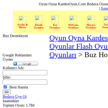
Oyun Oyna KardesOyun.Com Bedava Oyun 
|
Anas
Araba &
Sa
Klasik
Kız
Webcam
Macera
Motor
Oyun
Oyunlar
Oyunları
Oyunları
Oyunları
Bizi Destekleyin
Oyun Oyna Karde
Oyunlar Flash Oy
Oyunları
> Buz Ho
Google Reklamları
Üyeler
Kullanıcı Adı:
Şifre:
Beni Hatırla
Bedava Üye Ol
Istatistikler
Toplam Oyun: 1,784