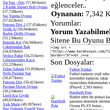
Tip Yap - Döv
(57,861kere)
eğlenceler..
2 Kişilik Sünger Bob Oyunu
(57,728kere)
Oynanan:
7,342 K
Sac Yapma Oyunu
(57,622kere)
Yorumlar:
Patronu Döv 2
(57,054kere)
Terlik At
(56,664kere)
Yorum Yazabilmek
Barbie Defile Oyunu
(55,130kere)
Sitene Bu Oyunu B
Balonlu Kiz
(54,560kere)
Çaktırmadan Bak
(54,435kere)
Sivilce Patlat
(54,211kere)
Cehennemden Kaçış
Son Dosyalar:
(52,229kere)
Zidan Sahada
(51,859kere)
Futbol Topları
Nefis Pastalar Yap
Futbol toplarını yeşil saha
(50,477kere)
üzerinden toplayın, rakip
Patronu Döv
(50,421kere)
oyunculara dokunmadan s.
Pacman Duvar Oyunu
(Played: 2,503 times)
(50,234kere)
Hareketli Pota
Liseli Kız Giydir
Harket eden bir potaya ka
(49,835kere)
şansınızı denemek istermis
Asik Mario
(49,397kere)
Oyuna PLAY buton...
Buz Dağında Engelli Yarış