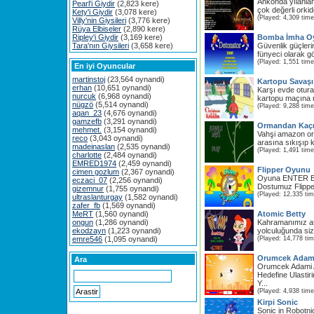
Ankonda yılanlar
Pearl'i Giydir
(2,823 kere)
çok değerli orkide
Kety'i Giydir
(3,078 kere)
(Played: 4,309 time
Villy'nin Giysileri
(3,776 kere)
Rüya Elbiseler
(2,890 kere)
Ripley'i Giydir
(3,169 kere)
Bomba İmha O
Tara'nın Giysileri
(3,658 kere)
Güvenlik güçleri
fünyeci olarak g
(Played: 1,551 time
En iyi Oyuncular
martinstoj
(23,564 oynandi)
Kartopu Savaşı
erhan
(10,651 oynandi)
Karşı evde otura
nurcuk
(6,968 oynandi)
kartopu maçına n
nügzö
(5,514 oynandi)
(Played: 9,288 time
aqan_23
(4,676 oynandi)
gamzefb
(3,291 oynandi)
Ormandan Kaç
mehmet.
(3,154 oynandi)
Vahşi amazon or
reco
(3,043 oynandi)
arasına sıkışıp k
madeinaslan
(2,535 oynandi)
(Played: 1,491 time
charlotte
(2,484 oynandi)
EMRED1974
(2,459 oynandi)
Flipper Oyunu
cimen gozlum
(2,367 oynandi)
Oyuna ENTER Bu
eczaci_07
(2,256 oynandi)
Dostumuz Flipper
gizemnur
(1,755 oynandi)
(Played: 12,335 ti
ultraslanturgay
(1,582 oynandi)
zafer_fb
(1,569 oynandi)
MeRT
(1,560 oynandi)
Atomic Betty
ongun
(1,286 oynandi)
Kahramanımız at
ekodzayn
(1,223 oynandi)
yolculuğunda sizi
emre546
(1,095 oynandi)
(Played: 14,778 ti
Orumcek Ada
Ara
Orumcek Adami 
Hedefine Ulastir
Y...
(Played: 4,938 time
Kirpi Sonic
Sonic in Robotni