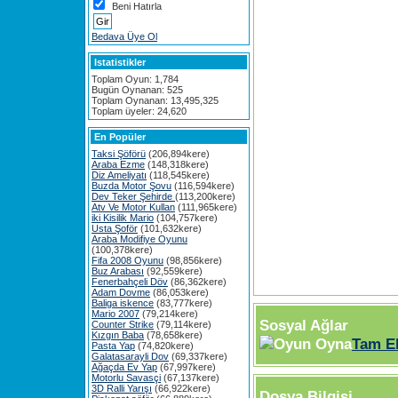
Beni Hatırla
Bedava Üye Ol
Istatistikler
Toplam Oyun: 1,784
Bugün Oynanan: 525
Toplam Oynanan: 13,495,325
Toplam üyeler: 24,620
En Popüler
Taksi Şöförü
(206,894kere)
Araba Ezme
(148,318kere)
Diz Ameliyatı
(118,545kere)
Buzda Motor Şovu
(116,594kere)
Dev Teker Şehirde
(113,200kere)
Atv Ve Motor Kullan
(111,965kere)
iki Kisilik Mario
(104,757kere)
Usta Şoför
(101,632kere)
Araba Modifiye Oyunu
(100,378kere)
Fifa 2008 Oyunu
(98,856kere)
Buz Arabası
(92,559kere)
Fenerbahçeli Döv
(86,362kere)
Adam Dovme
(86,053kere)
Baliga iskence
(83,777kere)
Mario 2007
(79,214kere)
Sosyal Ağlar
Counter Strike
(79,114kere)
Kızgın Baba
(78,658kere)
Tam E
Pasta Yap
(74,820kere)
Galatasarayli Dov
(69,337kere)
Ağaçda Ev Yap
(67,997kere)
Motorlu Savasçi
(67,137kere)
3D Ralli Yarışı
(66,922kere)
Dosya Bilgisi