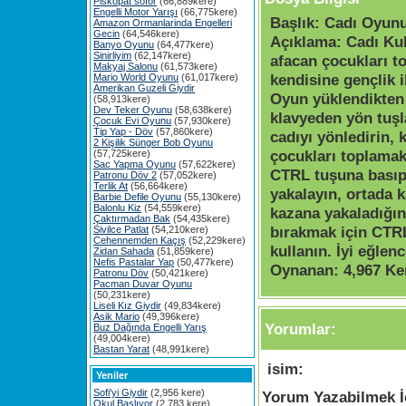
Piskopat söför
(66,889kere)
Engelli Motor Yarışı
(66,775kere)
Başlık:
Cadı Oyun
Amazon Ormanlarinda Engelleri
Gecin
(64,546kere)
Açıklama:
Cadı Ku
Banyo Oyunu
(64,477kere)
Sinirliyim
(62,147kere)
afacan çocukları t
Makyaj Salonu
(61,573kere)
kendisine gençlik ik
Mario World Oyunu
(61,017kere)
Amerikan Guzeli Giydir
Oyun yüklendikten
(58,913kere)
Dev Teker Oyunu
(58,638kere)
klavyeden yön tuşl
Çocuk Evi Oyunu
(57,930kere)
Tip Yap - Döv
(57,860kere)
cadıyı yönledirin, 
2 Kişilik Sünger Bob Oyunu
çocukları toplamak
(57,725kere)
Sac Yapma Oyunu
(57,622kere)
CTRL tuşuna basıp
Patronu Döv 2
(57,052kere)
Terlik At
(56,664kere)
yakalayın, ortada 
Barbie Defile Oyunu
(55,130kere)
Balonlu Kiz
(54,559kere)
kazana yakaladığın
Çaktırmadan Bak
(54,435kere)
bırakmak için CTR
Sivilce Patlat
(54,210kere)
Cehennemden Kaçış
(52,229kere)
kullanın. İyi eğlenc
Zidan Sahada
(51,859kere)
Nefis Pastalar Yap
(50,477kere)
Oynanan:
4,967 Ke
Patronu Döv
(50,421kere)
Pacman Duvar Oyunu
(50,231kere)
Liseli Kız Giydir
(49,834kere)
Asik Mario
(49,396kere)
Yorumlar:
Buz Dağında Engelli Yarış
(49,004kere)
Bastan Yarat
(48,991kere)
isim:
Yeniler
Sofi'yi Giydir
(2,956 kere)
Yorum Yazabilmek İç
Okul Başlıyor
(2,783 kere)