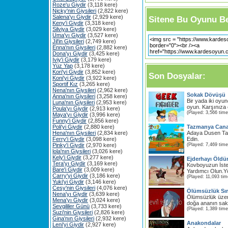
Roze'u Giydir
(3,118 kere)
Nicky'nin Giysileri
(2,822 kere)
Salena'yı Giydir
(2,929 kere)
Sitene Bu Oyunu Be
Keny'i Giydir
(3,318 kere)
Silviya Giydir
(3,029 kere)
Uma'yı Giydir
(3,527 kere)
Jil'in Giysileri
(2,749 kere)
Enna'nın Giysileri
(2,882 kere)
Dona'yı Giydir
(3,425 kere)
Iviy'i Giydir
(3,179 kere)
Yüz Yap
(3,178 kere)
Kori'yi Giydir
(3,852 kere)
Son Dosyalar:
Koni'yi Giydir
(3,922 kere)
Sportif Kız
(3,265 kere)
Nena'nın Giysileri
(2,962 kere)
Sokak Dövüşü
Anna'nın Giysileri
(3,258 kere)
Bir yada iki oyun
Luna'nın Giysileri
(2,953 kere)
oyun. Karşınıza ç
Poula'yı Giydir
(2,913 kere)
(Played: 3,566 time
Maya'yı Giydir
(3,996 kere)
Funny'i Giydir
(2,856 kere)
Poli'yi Giydir
(2,880 kere)
Tazmanya Cana
Hena'nın Giysileri
(2,834 kere)
Adaya Dusen Ta
Ferry'i Giydir
(3,098 kere)
Edin.
Pinky'i Giydir
(2,970 kere)
(Played: 7,469 time
lola'nın Giysileri
(3,026 kere)
Kely'i Giydir
(3,277 kere)
Ejderhayı Öldü
Tera'yı Giydir
(3,169 kere)
Kovboyuzun İste
Bare'i Giydir
(3,009 kere)
Yardımcı Olun.Yö
Carry'yi Giydir
(3,186 kere)
(Played: 11,093 tim
Yuki'yi Giydir
(3,146 kere)
Cesy'nin Giysileri
(4,076 kere)
Ölümsüzlük Sır
Nena'yı Giydir
(3,639 kere)
Ölümsüzlük üzeri
Mena'yı Giydir
(3,024 kere)
doğa ananın sakla
Sevgililer Günü
(3,733 kere)
(Played: 1,389 time
Suzi'nin Giysileri
(2,826 kere)
Gina'nın Giysileri
(2,932 kere)
Anakondalar
Leni'yi Giydir
(2,927 kere)