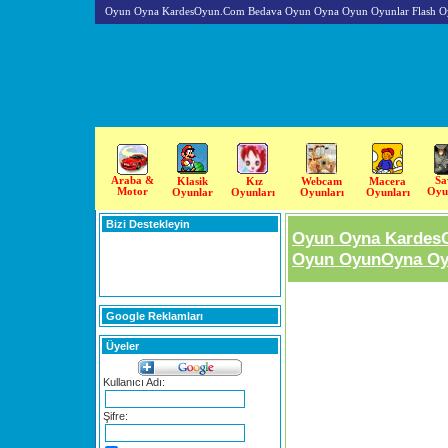
Oyun Oyna KardesOyun.Com Bedava Oyun Oyna Oyun Oyunlar Flash O
Araba &
Sa
Klasik
Kız
Webcam
Macera
Motor
Oyu
Oyunlar
Oyunları
Oyunları
Oyunları
Bizi Destekleyin
Oyun Oyna Kardes
Oyun OyunOyna Oyu
Google Reklamları
Üyeler
Kullanıcı Adı:
Şifre: