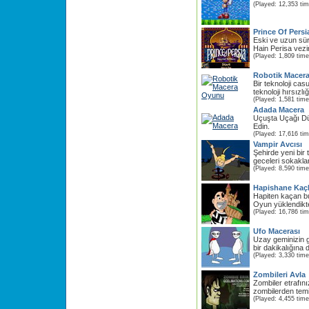
(Played: 12,353 ti
Prince Of Persia
Eski ve uzun sür
Hain Perisa veziri
(Played: 1,809 time
Robotik Macer
Bir teknoloji cas
teknoloji hırsızl
(Played: 1,581 time
Adada Macera
Uçuşta Uçağı D
Edin.
(Played: 17,616 ti
Vampir Avcısı
Şehirde yeni bir t
geceleri sokaklar 
(Played: 8,590 time
Hapishane Kaçk
Hapiten kaçan bu
Oyun yüklendikte
(Played: 16,786 ti
Ufo Macerası
Uzay geminizin gü
bir dakikalığına
(Played: 3,330 time
Zombileri Avla
Zombiler etrafını
zombilerden temi
(Played: 4,455 time