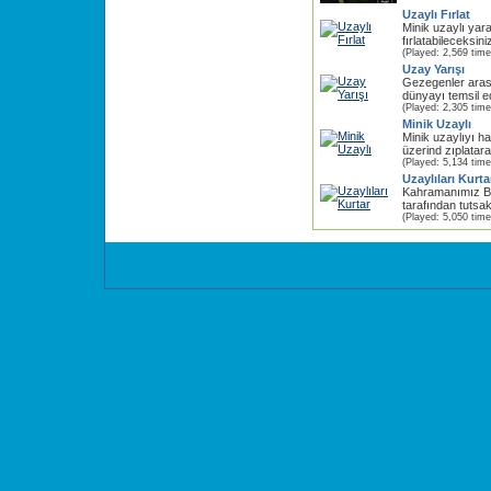
Uzaylı Fırlat
Minik uzaylı yar
fırlatabileceksin
(Played: 2,569 time
Uzay Yarışı
Gezegenler aras
dünyayı temsil e
(Played: 2,305 time
Minik Uzaylı
Minik uzaylıyı h
üzerind zıplatara
(Played: 5,134 time
Uzaylıları Kurta
Kahramanımız Bu
tarafından tutsak 
(Played: 5,050 time