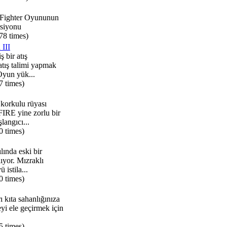
t Fighter Oyununun
siyonu
78 times)
 III
 bir atış
tış talimi yapmak
 Oyun yük...
7 times)
orkulu rüyası
IRE yine zorlu bir
langıcı...
0 times)
ında eski bir
ıyor. Mızraklı
 istila...
0 times)
ı kıta sahanlığınıza
eyi ele geçirmek için
5 times)