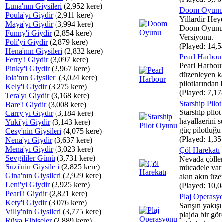
Luna'nın Giysileri
(2,952 kere)
Doom Oyun
Poula'yı Giydir
(2,911 kere)
Yillardir He
Maya'yı Giydir
(3,994 kere)
Doom Oyunu
Funny'i Giydir
(2,854 kere)
Versiyonu.
Poli'yi Giydir
(2,879 kere)
(Played: 14,5
Hena'nın Giysileri
(2,832 kere)
Pearl Harbou
Ferry'i Giydir
(3,097 kere)
Pearl Harbou
Pinky'i Giydir
(2,967 kere)
düzenleyen k
lola'nın Giysileri
(3,024 kere)
pilotlarından b
Kely'i Giydir
(3,275 kere)
(Played: 7,17
Tera'yı Giydir
(3,168 kere)
Starship Pilo
Bare'i Giydir
(3,008 kere)
Starship pilo
Carry'yi Giydir
(3,184 kere)
hayallaerini 
Yuki'yi Giydir
(3,143 kere)
güç pilotluğu 
Cesy'nin Giysileri
(4,075 kere)
(Played: 1,35
Nena'yı Giydir
(3,637 kere)
Mena'yı Giydir
(3,023 kere)
Çöl Harekatı
Sevgililer Günü
(3,731 kere)
Nevada çöller
Suzi'nin Giysileri
(2,825 kere)
mücadele var
Gina'nın Giysileri
(2,929 kere)
akın akın üzer
Leni'yi Giydir
(2,925 kere)
(Played: 10,0
Pearl'i Giydir
(2,821 kere)
Plaj Operasy
Kety'i Giydir
(3,076 kere)
Sarışın yakış
Villy'nin Giysileri
(3,775 kere)
plajda bir gör
Rüya Elbiseler
(2,889 kere)