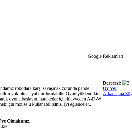
Google Reklamları
Derecesi:
ndamız robotlara karşı savaşmak zorunda pande
Oy Ver
botlrın yok olmasıyal durdurulabilir. Oyun yüklendikten
Arkadaşına Söy
rak oyuna başlayın, hareketler için klavyeden A-D-W
tmek için mouse u kullanabilirsiniz. İyi eğlenceler..
ye Olmalısınız.
Ekle: