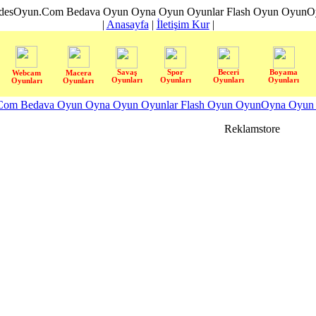
desOyun.Com Bedava Oyun Oyna Oyun Oyunlar Flash Oyun OyunOyn
|
Anasayfa
|
İletişim Kur
|
Savaş
Spor
Beceri
Boyama
Webcam
Macera
Oyunları
Oyunları
Oyunları
Oyunları
Oyunları
Oyunları
om Bedava Oyun Oyna Oyun Oyunlar Flash Oyun OyunOyna Oyun S
Reklamstore