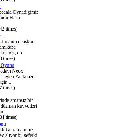
u
yecanla Oynadigimiz
nun Flash
42 times)
r
r limanına baskın
amikaze
irisiniz, da...
8 times)
t Oyunu
t adayı Neox
süsleyen Yanta özel
için...
7 times)
inde amansız bir
 düşman kuvvetleri
in...
84 times)
onu
ıklı kahramanımız
ev alıyor bu seferki