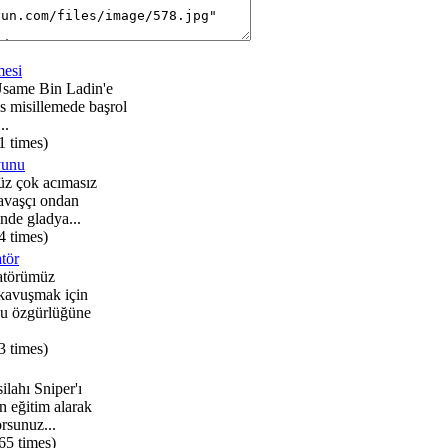
mesi
Usame Bin Ladin'e
s misillemede başrol
..
1 times)
yunu
z çok acımasız
avaşçı ondan
inde gladya...
4 times)
tör
atörümüz
kavuşmak için
nu özgürlüğüne
3 times)
ilahı Sniper'ı
n eğitim alarak
rsunuz...
65 times)