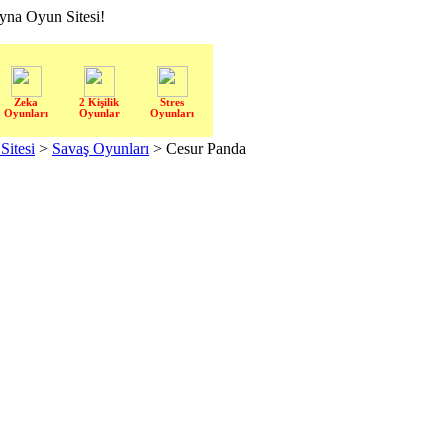
a Oyun Sitesi!
Zeka
2 Kişilik
Stres
Oyunları
Oyunlar
Oyunları
itesi
>
Savaş Oyunları
> Cesur Panda