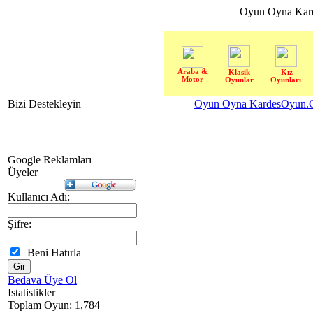
Oyun Oyna Kar
Araba &
Klasik
Kız
Motor
Oyunlar
Oyunları
Bizi Destekleyin
Oyun Oyna KardesOyun.C
Google Reklamları
Üyeler
Kullanıcı Adı:
Şifre:
Beni Hatırla
Bedava Üye Ol
Istatistikler
Toplam Oyun: 1,784