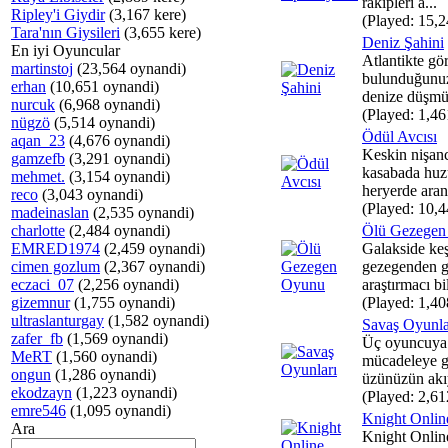
rakipleri a...
Ripley'i Giydir
(3,167 kere)
(Played: 15,2
Tara'nın Giysileri
(3,655 kere)
Deniz Şahini
En iyi Oyuncular
Atlantikte gö
martinstoj
(23,564 oynandi)
bulunduğunuz 
erhan
(10,651 oynandi)
denize düşmüş
nurcuk
(6,968 oynandi)
(Played: 1,46
nügzö
(5,514 oynandi)
Ödül Avcısı
aqan_23
(4,676 oynandi)
Keskin nişancı
gamzefb
(3,291 oynandi)
kasabada huz
mehmet.
(3,154 oynandi)
heryerde aran
reco
(3,043 oynandi)
(Played: 10,4
madeinaslan
(2,535 oynandi)
charlotte
(2,484 oynandi)
Ölü Gezegen
EMRED1974
(2,459 oynandi)
Galakside keş
cimen gozlum
(2,367 oynandi)
gezegenden ge
eczaci_07
(2,256 oynandi)
araştırmacı bi
gizemnur
(1,755 oynandi)
(Played: 1,40
ultraslanturgay
(1,582 oynandi)
Savaş Oyunla
zafer_fb
(1,569 oynandi)
Üç oyuncuya 
MeRT
(1,560 oynandi)
mücadeleye gi
ongun
(1,286 oynandi)
üzünüzün akıy
ekodzayn
(1,223 oynandi)
(Played: 2,61
emre546
(1,095 oynandi)
Knight Onlin
Ara
Knight Onlin