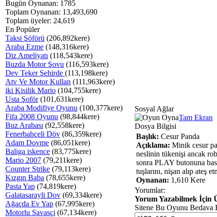
Bugün Oynanan: 1785
Toplam Oynanan: 13,493,690
Toplam üyeler: 24,619
En Popüler
Taksi Şöförü
(206,892kere)
Araba Ezme
(148,316kere)
Diz Ameliyatı
(118,543kere)
Buzda Motor Şovu
(116,593kere)
Dev Teker Şehirde
(113,198kere)
Atv Ve Motor Kullan
(111,963kere)
iki Kisilik Mario
(104,755kere)
Usta Şoför
(101,631kere)
Araba Modifiye Oyunu
(100,377kere)
Sosyal Ağlar
Fifa 2008 Oyunu
(98,844kere)
Tam Ekran
Buz Arabası
(92,558kere)
Dosya Bilgisi
Fenerbahçeli Döv
(86,359kere)
Başlık:
Cesur Panda
Adam Dovme
(86,051kere)
Açıklama:
Minik cesur pa
Baliga iskence
(83,775kere)
neslinin tükenişi ancak ro
Mario 2007
(79,211kere)
sonra PLAY butonuna basa
Counter Strike
(79,113kere)
tuşlarını, nişan alıp ateş e
Kızgın Baba
(78,655kere)
Oynanan:
1,610 Kere
Pasta Yap
(74,819kere)
Yorumlar:
Galatasarayli Dov
(69,334kere)
Yorum Yazabilmek İçin Ü
Ağaçda Ev Yap
(67,995kere)
Sitene Bu Oyunu Bedava 
Motorlu Savasçi
(67,134kere)