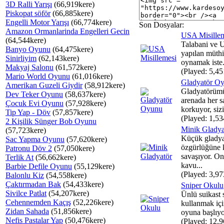
3D Ralli Yarışı
(66,919kere)
Piskopat söför
(66,885kere)
Engelli Motor Yarışı
(66,774kere)
Son Dosyalar:
Amazon Ormanlarinda Engelleri Gecin
USA Misille
(64,544kere)
Talabani ve 
Banyo Oyunu
(64,475kere)
yapılan müthi
Sinirliyim
(62,143kere)
oynamak iste.
Makyaj Salonu
(61,572kere)
(Played: 5,45
Mario World Oyunu
(61,016kere)
Gladyatör O
Amerikan Guzeli Giydir
(58,912kere)
Gladyatörümü
Dev Teker Oyunu
(58,637kere)
arenada her s
Çocuk Evi Oyunu
(57,928kere)
korkuyor, siz
Tip Yap - Döv
(57,857kere)
(Played: 1,53
2 Kişilik Sünger Bob Oyunu
Minik Gladya
(57,723kere)
Küçük glady
Sac Yapma Oyunu
(57,620kere)
özgürlüğüne 
Patronu Döv 2
(57,050kere)
savaşıyor. O
Terlik At
(56,662kere)
kavu...
Barbie Defile Oyunu
(55,129kere)
(Played: 3,97
Balonlu Kiz
(54,558kere)
Çaktırmadan Bak
(54,433kere)
Sniper Okulu
Sivilce Patlat
(54,207kere)
Ünlü suikast s
Cehennemden Kaçış
(52,226kere)
kullanmak içi
Zidan Sahada
(51,856kere)
oyuna başlıyo
Nefis Pastalar Yap
(50,476kere)
(Played: 12,9