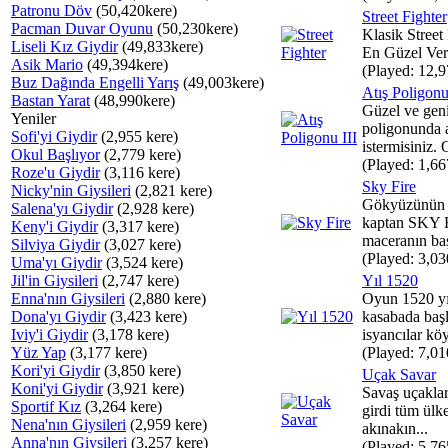
Patronu Döv
(50,420kere)
Street Fighter
Pacman Duvar Oyunu
(50,230kere)
Klasik Stree
Liseli Kız Giydir
(49,833kere)
En Güzel Ver
Asik Mario
(49,394kere)
(Played: 12,9
Buz Dağında Engelli Yarış
(49,003kere)
Atış Poligonu
Bastan Yarat
(48,990kere)
Güzel ve geniş
Yeniler
poligonunda a
Sofi'yi Giydir
(2,955 kere)
istermisiniz.
Okul Başlıyor
(2,779 kere)
(Played: 1,66
Roze'u Giydir
(3,116 kere)
Sky Fire
Nicky'nin Giysileri
(2,821 kere)
Gökyüzünün k
Salena'yı Giydir
(2,928 kere)
kaptan SKY F
Keny'i Giydir
(3,317 kere)
maceranın baş
Silviya Giydir
(3,027 kere)
(Played: 3,03
Uma'yı Giydir
(3,524 kere)
Jil'in Giysileri
(2,747 kere)
Yıl 1520
Enna'nın Giysileri
(2,880 kere)
Oyun 1520 yıl
Dona'yı Giydir
(3,423 kere)
kasabada başl
Iviy'i Giydir
(3,178 kere)
isyancılar köyü
Yüz Yap
(3,177 kere)
(Played: 7,01
Kori'yi Giydir
(3,850 kere)
Uçak Savar
Koni'yi Giydir
(3,921 kere)
Savaş uçaklar
Sportif Kız
(3,264 kere)
girdi tüm ülk
Nena'nın Giysileri
(2,959 kere)
akınakın...
Anna'nın Giysileri
(3,257 kere)
(Played: 5,76