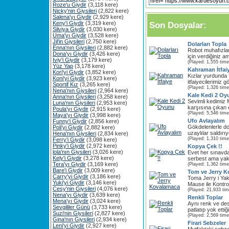
Roze'u Giydir
(3,118 kere)
Nicky'nin Giysileri
(2,822 kere)
Salena'yı Giydir
(2,929 kere)
Keny'i Giydir
(3,319 kere)
Son Dosyalar:
Silviya Giydir
(3,030 kere)
Uma'yı Giydir
(3,528 kere)
Jil'in Giysileri
(2,750 kere)
Dolarları Topla
Enna'nın Giysileri
(2,882 kere)
Robot muhafızlar
Dona'yı Giydir
(3,426 kere)
için verdiğiniz a
Iviy'i Giydir
(3,179 kere)
(Played: 1,555 time
Yüz Yap
(3,178 kere)
Kahraman İtfai
Kori'yi Giydir
(3,852 kere)
Kızlar yurdunda 
Koni'yi Giydir
(3,923 kere)
itfaiyecilerimiz g
Sportif Kız
(3,265 kere)
(Played: 1,326 time
Nena'nın Giysileri
(2,964 kere)
Kale Kedi 2 Oy
Anna'nın Giysileri
(3,258 kere)
Sevimli kedimiz 
Luna'nın Giysileri
(2,953 kere)
karşısına çıkan e
Poula'yı Giydir
(2,915 kere)
(Played: 5,546 time
Maya'yı Giydir
(3,998 kere)
Ufo Avlayalım
Funny'i Giydir
(2,856 kere)
Gökdelenlerle do
Poli'yi Giydir
(2,882 kere)
uzaylılar saldırı
Hena'nın Giysileri
(2,834 kere)
(Played: 1,310 time
Ferry'i Giydir
(3,098 kere)
Pinky'i Giydir
(2,972 kere)
Kopya Çek !!
lola'nın Giysileri
(3,026 kere)
Evet her sınavd
Kely'i Giydir
(3,278 kere)
serbest ama yak
Tera'yı Giydir
(3,169 kere)
(Played: 1,362 time
Bare'i Giydir
(3,009 kere)
Tom ve Jerry 
Carry'yi Giydir
(3,186 kere)
Toma Jerry i Yak
Yuki'yi Giydir
(3,146 kere)
Mause ile Kontrol
Cesy'nin Giysileri
(4,076 kere)
(Played: 21,933 ti
Nena'yı Giydir
(3,639 kere)
Renkli Toplar
Mena'yı Giydir
(3,024 kere)
Aynı renk ve des
Sevgililer Günü
(3,733 kere)
patlatıp yok ettiği
Suzi'nin Giysileri
(2,827 kere)
(Played: 2,569 time
Gina'nın Giysileri
(2,934 kere)
Firari Sebzeler
Leni'yi Giydir
(2,927 kere)