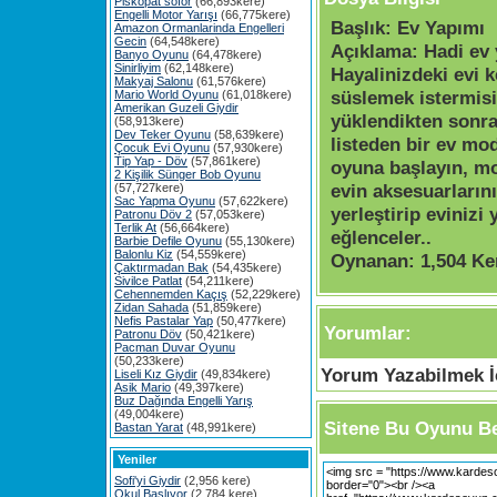
Piskopat söför
(66,893kere)
Engelli Motor Yarışı
(66,775kere)
Başlık:
Ev Yapımı
Amazon Ormanlarinda Engelleri
Gecin
(64,548kere)
Açıklama:
Hadi ev 
Banyo Oyunu
(64,478kere)
Sinirliyim
(62,148kere)
Hayalinizdeki evi 
Makyaj Salonu
(61,576kere)
süslemek istermis
Mario World Oyunu
(61,018kere)
Amerikan Guzeli Giydir
yüklendikten sonra
(58,913kere)
Dev Teker Oyunu
(58,639kere)
listeden bir ev mo
Çocuk Evi Oyunu
(57,930kere)
Tip Yap - Döv
(57,861kere)
oyuna başlayın, m
2 Kişilik Sünger Bob Oyunu
evin aksesuarlarını
(57,727kere)
Sac Yapma Oyunu
(57,622kere)
yerleştirip evinizi 
Patronu Döv 2
(57,053kere)
Terlik At
(56,664kere)
eğlenceler..
Barbie Defile Oyunu
(55,130kere)
Balonlu Kiz
(54,559kere)
Oynanan:
1,504 Ke
Çaktırmadan Bak
(54,435kere)
Sivilce Patlat
(54,211kere)
Cehennemden Kaçış
(52,229kere)
Zidan Sahada
(51,859kere)
Nefis Pastalar Yap
(50,477kere)
Yorumlar:
Patronu Döv
(50,421kere)
Pacman Duvar Oyunu
(50,233kere)
Yorum Yazabilmek İç
Liseli Kız Giydir
(49,834kere)
Asik Mario
(49,397kere)
Buz Dağında Engelli Yarış
(49,004kere)
Sitene Bu Oyunu Be
Bastan Yarat
(48,991kere)
Yeniler
Sofi'yi Giydir
(2,956 kere)
Okul Başlıyor
(2,784 kere)