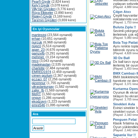
Mutfaktaki sebzel
Pearl'i Giydir
(2,824 kere)
zıplayan sebzeler
Kety'i Giydir
(3,078 kere)
(Played: 4,889 time
Villy'nin Giysileri
(3,776 kere)
Çılgın Atıcı
Rüya Elbiseler
(2,890 kere)
Çeşitli hayvanları
Ripley'i Giydir
(3,169 kere)
noktalarında vur
Tara'nın Giysileri
(3,659 kere)
(Played: 1,753 time
Buluta Zıpla !!
En iyi Oyuncular
Sevimli çekirgeyi
ilerletmek çok eğl
martinstoj
(23,564 oynandi)
(Played: 5,060 time
erhan
(10,651 oynandi)
nurcuk
(6,968 oynandi)
Bola Top Patl
nügzö
(5,514 oynandi)
Aynı renkte topla
aqan_23
(4,676 oynandi)
bitirerek oyunu t
gamzefb
(3,291 oynandi)
(Played: 4,826 time
mehmet.
(3,154 oynandi)
3D Dx Ball
reco
(3,043 oynandi)
Dx ball tarzı oy
madeinaslan
(2,535 oynandi)
ilerlemiş bir oyu
charlotte
(2,484 oynandi)
(Played: 1,453 time
EMRED1974
(2,459 oynandi)
BMX Cambazı I
cimen gozlum
(2,367 oynandi)
BMX bisikletinizle
eczaci_07
(2,256 oynandi)
harekete ne dersi
gizemnur
(1,755 oynandi)
(Played: 3,371 time
ultraslanturgay
(1,582 oynandi)
Kurtarma Oper
zafer_fb
(1,569 oynandi)
Oyunun ilk ekranı
MeRT
(1,560 oynandi)
tıklayın bu ekran
ongun
(1,286 oynandi)
(Played: 3,705 time
ekodzayn
(1,223 oynandi)
Sinekleri Avla
emre546
(1,095 oynandi)
Evinizi sinekler 
sinekleri vurun. 
Ara
(Played: 2,343 time
Penguen Fırlat I
Klasik fırlatma o
Oyun yüklendikt
(Played: 2,442 time
Sapanla Vur !!