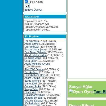
Beni Hatırla
Bedava Üye Ol
Istatistikler
Toplam Oyun: 1,784
Bugün Oynanan: 270
Toplam Oynanan: 13,495,988
Toplam üyeler: 24,621
En Popüler
Taksi Şöförü
(206,894kere)
Araba Ezme
(148,318kere)
Diz Ameliyatı
(118,546kere)
Buzda Motor Şovu
(116,595kere)
Dev Teker Şehirde
(113,203kere)
Atv Ve Motor Kullan
(111,968kere)
iki Kisilik Mario
(104,759kere)
Usta Şoför
(101,632kere)
Araba Modifiye Oyunu
(100,378kere)
Fifa 2008 Oyunu
(98,856kere)
Buz Arabası
(92,560kere)
Fenerbahçeli Döv
(86,366kere)
Adam Dovme
(86,054kere)
Baliga iskence
(83,778kere)
Mario 2007
(79,214kere)
Sosyal Ağlar
Counter Strike
(79,116kere)
Kızgın Baba
(78,659kere)
Tam E
Pasta Yap
(74,821kere)
Galatasarayli Dov
(69,337kere)
Ağaçda Ev Yap
(67,998kere)
Motorlu Savasçi
(67,138kere)
3D Ralli Yarışı
(66,922kere)
Dosya Bilgisi