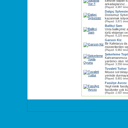
Elinizde dapan k
arkadaşlarınız..
(Played: 4,997 time
Dalgıç Sylveste
Dostumuz Sylves
kazanmak istiyor
(Played: 3,871 time
Balikçi Sam
Usta balikçimiz a
türlü ekipman ve a
(Played: 6,225 time
Garson Kiz
Bir Kafetarya d
müsterilerden sipa
(Played: 6,962 time
Şekerleme Top
Kahramanımıza ş
yardımcı olun. kl
(Played: 3,550 time
Tuvaleti Tuttur
Mouse sol tıklay
yerinde durmayan 
(Played: 8,801 time
Fasülye Avcısı
Yeşil minik fasü
fasülyeler çok k
(Played: 2,547 time