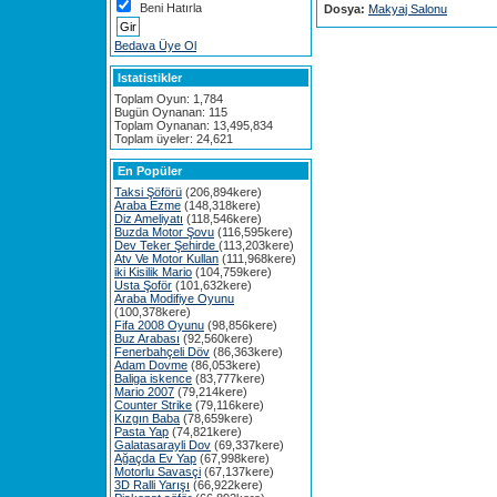
Beni Hatırla
Dosya:
Makyaj Salonu
Bedava Üye Ol
Istatistikler
Toplam Oyun: 1,784
Bugün Oynanan: 115
Toplam Oynanan: 13,495,834
Toplam üyeler: 24,621
En Popüler
Taksi Şöförü
(206,894kere)
Araba Ezme
(148,318kere)
Diz Ameliyatı
(118,546kere)
Buzda Motor Şovu
(116,595kere)
Dev Teker Şehirde
(113,203kere)
Atv Ve Motor Kullan
(111,968kere)
iki Kisilik Mario
(104,759kere)
Usta Şoför
(101,632kere)
Araba Modifiye Oyunu
(100,378kere)
Fifa 2008 Oyunu
(98,856kere)
Buz Arabası
(92,560kere)
Fenerbahçeli Döv
(86,363kere)
Adam Dovme
(86,053kere)
Baliga iskence
(83,777kere)
Mario 2007
(79,214kere)
Counter Strike
(79,116kere)
Kızgın Baba
(78,659kere)
Pasta Yap
(74,821kere)
Galatasarayli Dov
(69,337kere)
Ağaçda Ev Yap
(67,998kere)
Motorlu Savasçi
(67,137kere)
3D Ralli Yarışı
(66,922kere)