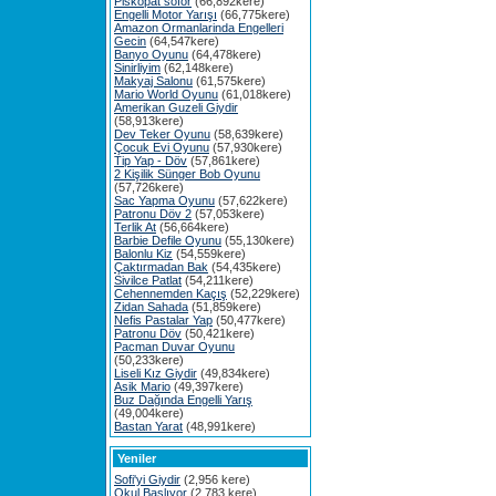
Piskopat söför
(66,892kere)
Engelli Motor Yarışı
(66,775kere)
Amazon Ormanlarinda Engelleri
Gecin
(64,547kere)
Banyo Oyunu
(64,478kere)
Sinirliyim
(62,148kere)
Makyaj Salonu
(61,575kere)
Mario World Oyunu
(61,018kere)
Amerikan Guzeli Giydir
(58,913kere)
Dev Teker Oyunu
(58,639kere)
Çocuk Evi Oyunu
(57,930kere)
Tip Yap - Döv
(57,861kere)
2 Kişilik Sünger Bob Oyunu
(57,726kere)
Sac Yapma Oyunu
(57,622kere)
Patronu Döv 2
(57,053kere)
Terlik At
(56,664kere)
Barbie Defile Oyunu
(55,130kere)
Balonlu Kiz
(54,559kere)
Çaktırmadan Bak
(54,435kere)
Sivilce Patlat
(54,211kere)
Cehennemden Kaçış
(52,229kere)
Zidan Sahada
(51,859kere)
Nefis Pastalar Yap
(50,477kere)
Patronu Döv
(50,421kere)
Pacman Duvar Oyunu
(50,233kere)
Liseli Kız Giydir
(49,834kere)
Asik Mario
(49,397kere)
Buz Dağında Engelli Yarış
(49,004kere)
Bastan Yarat
(48,991kere)
Yeniler
Sofi'yi Giydir
(2,956 kere)
Okul Başlıyor
(2,783 kere)