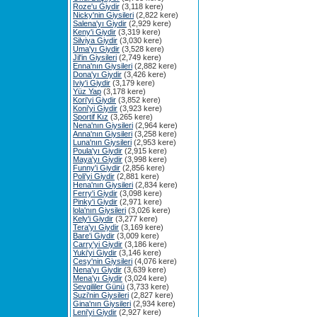
Roze'u Giydir
(3,118 kere)
Nicky'nin Giysileri
(2,822 kere)
Salena'yı Giydir
(2,929 kere)
Keny'i Giydir
(3,319 kere)
Silviya Giydir
(3,030 kere)
Uma'yı Giydir
(3,528 kere)
Jil'in Giysileri
(2,749 kere)
Enna'nın Giysileri
(2,882 kere)
Dona'yı Giydir
(3,426 kere)
Iviy'i Giydir
(3,179 kere)
Yüz Yap
(3,178 kere)
Kori'yi Giydir
(3,852 kere)
Koni'yi Giydir
(3,923 kere)
Sportif Kız
(3,265 kere)
Nena'nın Giysileri
(2,964 kere)
Anna'nın Giysileri
(3,258 kere)
Luna'nın Giysileri
(2,953 kere)
Poula'yı Giydir
(2,915 kere)
Maya'yı Giydir
(3,998 kere)
Funny'i Giydir
(2,856 kere)
Poli'yi Giydir
(2,881 kere)
Hena'nın Giysileri
(2,834 kere)
Ferry'i Giydir
(3,098 kere)
Pinky'i Giydir
(2,971 kere)
lola'nın Giysileri
(3,026 kere)
Kely'i Giydir
(3,277 kere)
Tera'yı Giydir
(3,169 kere)
Bare'i Giydir
(3,009 kere)
Carry'yi Giydir
(3,186 kere)
Yuki'yi Giydir
(3,146 kere)
Cesy'nin Giysileri
(4,076 kere)
Nena'yı Giydir
(3,639 kere)
Mena'yı Giydir
(3,024 kere)
Sevgililer Günü
(3,733 kere)
Suzi'nin Giysileri
(2,827 kere)
Gina'nın Giysileri
(2,934 kere)
Leni'yi Giydir
(2,927 kere)