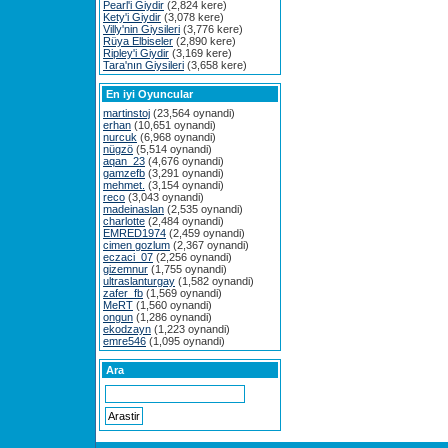
Pearl'i Giydir
(2,824 kere)
Kety'i Giydir
(3,078 kere)
Villy'nin Giysileri
(3,776 kere)
Rüya Elbiseler
(2,890 kere)
Ripley'i Giydir
(3,169 kere)
Tara'nın Giysileri
(3,658 kere)
En iyi Oyuncular
martinstoj
(23,564 oynandi)
erhan
(10,651 oynandi)
nurcuk
(6,968 oynandi)
nügzö
(5,514 oynandi)
aqan_23
(4,676 oynandi)
gamzefb
(3,291 oynandi)
mehmet.
(3,154 oynandi)
reco
(3,043 oynandi)
madeinaslan
(2,535 oynandi)
charlotte
(2,484 oynandi)
EMRED1974
(2,459 oynandi)
cimen gozlum
(2,367 oynandi)
eczaci_07
(2,256 oynandi)
gizemnur
(1,755 oynandi)
ultraslanturgay
(1,582 oynandi)
zafer_fb
(1,569 oynandi)
MeRT
(1,560 oynandi)
ongun
(1,286 oynandi)
ekodzayn
(1,223 oynandi)
emre546
(1,095 oynandi)
Ara