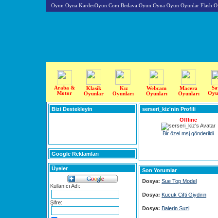
Oyun Oyna KardesOyun.Com Bedava Oyun Oyna Oyun Oyunlar Flash O
Araba &
Sa
Klasik
Kız
Webcam
Macera
Motor
Oyu
Oyunlar
Oyunları
Oyunları
Oyunları
Bizi Destekleyin
serseri_kiz'nin Profili
Offline
Bir özel msj gönderildi
Google Reklamları
Üyeler
Son Yorumlar
Dosya:
Sue Top Model
Kullanıcı Adı:
Dosya:
Kucuk Cifti Giydirin
Şifre:
Dosya:
Balerin Suzi