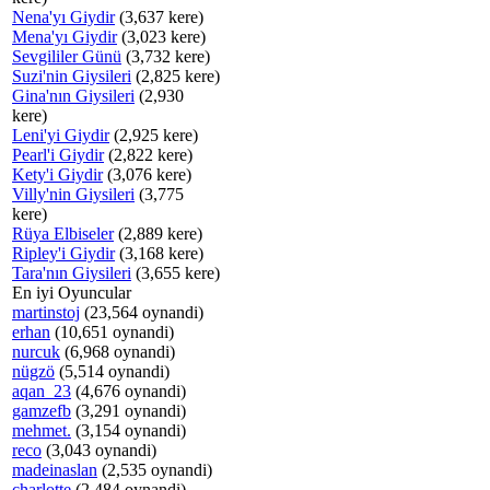
Nena'yı Giydir
(3,637 kere)
Mena'yı Giydir
(3,023 kere)
Sevgililer Günü
(3,732 kere)
Suzi'nin Giysileri
(2,825 kere)
Gina'nın Giysileri
(2,930
kere)
Leni'yi Giydir
(2,925 kere)
Pearl'i Giydir
(2,822 kere)
Kety'i Giydir
(3,076 kere)
Villy'nin Giysileri
(3,775
kere)
Rüya Elbiseler
(2,889 kere)
Ripley'i Giydir
(3,168 kere)
Tara'nın Giysileri
(3,655 kere)
En iyi Oyuncular
martinstoj
(23,564 oynandi)
erhan
(10,651 oynandi)
nurcuk
(6,968 oynandi)
nügzö
(5,514 oynandi)
aqan_23
(4,676 oynandi)
gamzefb
(3,291 oynandi)
mehmet.
(3,154 oynandi)
reco
(3,043 oynandi)
madeinaslan
(2,535 oynandi)
charlotte
(2,484 oynandi)