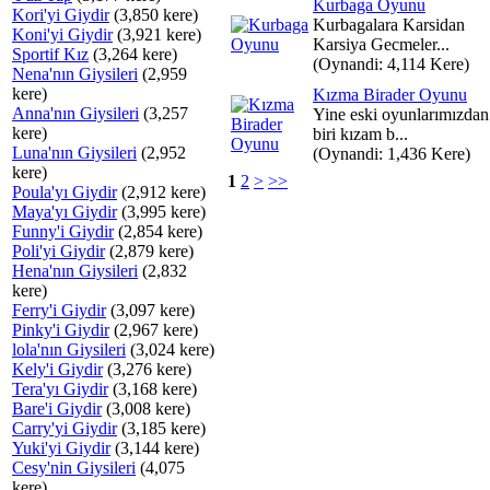
Kurbaga Oyunu
Kori'yi Giydir
(3,850 kere)
Kurbagalara Karsidan
Koni'yi Giydir
(3,921 kere)
Karsiya Gecmeler...
Sportif Kız
(3,264 kere)
(Oynandi: 4,114 Kere)
Nena'nın Giysileri
(2,959
kere)
Kızma Birader Oyunu
Anna'nın Giysileri
(3,257
Yine eski oyunlarımızdan
kere)
biri kızam b...
Luna'nın Giysileri
(2,952
(Oynandi: 1,436 Kere)
kere)
1
2
>
>>
Poula'yı Giydir
(2,912 kere)
Maya'yı Giydir
(3,995 kere)
Funny'i Giydir
(2,854 kere)
Poli'yi Giydir
(2,879 kere)
Hena'nın Giysileri
(2,832
kere)
Ferry'i Giydir
(3,097 kere)
Pinky'i Giydir
(2,967 kere)
lola'nın Giysileri
(3,024 kere)
Kely'i Giydir
(3,276 kere)
Tera'yı Giydir
(3,168 kere)
Bare'i Giydir
(3,008 kere)
Carry'yi Giydir
(3,185 kere)
Yuki'yi Giydir
(3,144 kere)
Cesy'nin Giysileri
(4,075
kere)