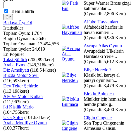
Süper Warner Bross çizgi
kahramanları...
Beni Hatırla
(Oynandi: 2,806 Kere)
Alfabe Hayvanları
Bedava Üye Ol
Alfabedeki harfler ile
Istatistikler
havan isimleri...
Toplam Oyun: 1,784
(Oynandi: 6,986 Kere)
Bugün Oynanan: 2646
Toplam Oynanan: 13,494,556
Avrupa Atlas Oyunu
Toplam üyeler: 24,619
Avrupadaki Ulkelerin
En Popüler
Haritadaki Yerle...
Taksi Şöförü
(206,892kere)
(Oynandi: 5,612 Kere)
Araba Ezme
(148,316kere)
Bilye Nerede ?
Diz Ameliyatı
(118,544kere)
Klasik bul karayı al
Buzda Motor Şovu
parayı oyunların...
(116,593kere)
(Oynandi: 3,479 Kere)
Dev Teker Şehirde
(113,198kere)
Bloklu Bulmaca
Atv Ve Motor Kullan
Minikler için hem zeka
(111,963kere)
hemde pratik g...
iki Kisilik Mario
(Oynandi: 3,400 Kere)
(104,755kere)
Usta Şoför
(101,631kere)
Cilgin Cingene
Araba Modifiye Oyunu
Son Topu Cingenenin
(100,377kere)
Almasina Calisin.