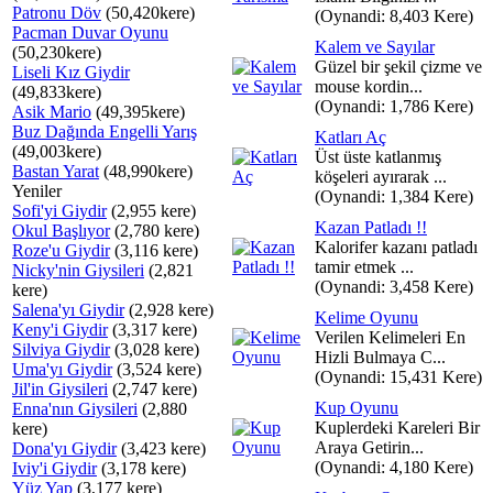
Patronu Döv
(50,420kere)
(Oynandi: 8,403 Kere)
Pacman Duvar Oyunu
Kalem ve Sayılar
(50,230kere)
Güzel bir şekil çizme ve
Liseli Kız Giydir
mouse kordin...
(49,833kere)
(Oynandi: 1,786 Kere)
Asik Mario
(49,395kere)
Buz Dağında Engelli Yarış
Katları Aç
(49,003kere)
Üst üste katlanmış
Bastan Yarat
(48,990kere)
köşeleri ayırarak ...
Yeniler
(Oynandi: 1,384 Kere)
Sofi'yi Giydir
(2,955 kere)
Kazan Patladı !!
Okul Başlıyor
(2,780 kere)
Kalorifer kazanı patladı
Roze'u Giydir
(3,116 kere)
tamir etmek ...
Nicky'nin Giysileri
(2,821
(Oynandi: 3,458 Kere)
kere)
Salena'yı Giydir
(2,928 kere)
Kelime Oyunu
Keny'i Giydir
(3,317 kere)
Verilen Kelimeleri En
Silviya Giydir
(3,028 kere)
Hizli Bulmaya C...
Uma'yı Giydir
(3,524 kere)
(Oynandi: 15,431 Kere)
Jil'in Giysileri
(2,747 kere)
Kup Oyunu
Enna'nın Giysileri
(2,880
Kuplerdeki Kareleri Bir
kere)
Araya Getirin...
Dona'yı Giydir
(3,423 kere)
(Oynandi: 4,180 Kere)
Iviy'i Giydir
(3,178 kere)
Yüz Yap
(3,177 kere)