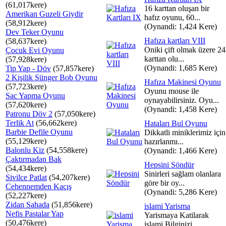
(61,017kere)
16 karttan oluşan bir
Amerikan Guzeli Giydir
hafız oyunu, 60...
(58,912kere)
(Oynandi: 1,424 Kere)
Dev Teker Oyunu
Hafıza kartları VIII
(58,637kere)
Oniki çift olmak üzere 24
Çocuk Evi Oyunu
karttan olu...
(57,928kere)
(Oynandi: 1,685 Kere)
Tip Yap - Döv
(57,857kere)
2 Kişilik Sünger Bob Oyunu
Hafıza Makinesi Oyunu
(57,723kere)
Oyunu mouse ile
Sac Yapma Oyunu
oynayabilirsiniz. Oyu...
(57,620kere)
(Oynandi: 1,458 Kere)
Patronu Döv 2
(57,050kere)
Terlik At
(56,662kere)
Hataları Bul Oyunu
Barbie Defile Oyunu
Dikkatli miniklerimiz için
(55,129kere)
hazırlanmı...
Balonlu Kiz
(54,558kere)
(Oynandi: 1,466 Kere)
Çaktırmadan Bak
Hepsini Söndür
(54,434kere)
Sinirleri sağlam olanlara
Sivilce Patlat
(54,207kere)
göre bir oy...
Cehennemden Kaçış
(Oynandi: 5,286 Kere)
(52,227kere)
Zidan Sahada
(51,856kere)
islami Yarisma
Nefis Pastalar Yap
Yarismaya Katilarak
(50,476kere)
islami Bilginizi ...