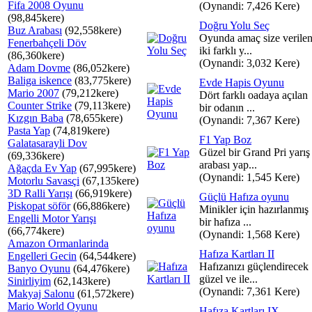
Fifa 2008 Oyunu
(Oynandi: 7,426 Kere)
(98,845kere)
Doğru Yolu Seç
Buz Arabası
(92,558kere)
Oyunda amaç size verile
Fenerbahçeli Döv
iki farklı y...
(86,360kere)
(Oynandi: 3,032 Kere)
Adam Dovme
(86,052kere)
Baliga iskence
(83,775kere)
Evde Hapis Oyunu
Mario 2007
(79,212kere)
Dört farklı oadaya açılan
Counter Strike
(79,113kere)
bir odanın ...
Kızgın Baba
(78,655kere)
(Oynandi: 7,367 Kere)
Pasta Yap
(74,819kere)
F1 Yap Boz
Galatasarayli Dov
Güzel bir Grand Pri yarış
(69,336kere)
arabası yap...
Ağaçda Ev Yap
(67,995kere)
(Oynandi: 1,545 Kere)
Motorlu Savasçi
(67,135kere)
3D Ralli Yarışı
(66,919kere)
Güçlü Hafıza oyunu
Piskopat söför
(66,886kere)
Minikler için hazırlanmış
Engelli Motor Yarışı
bir hafıza ...
(66,774kere)
(Oynandi: 1,568 Kere)
Amazon Ormanlarinda
Hafıza Kartları II
Engelleri Gecin
(64,544kere)
Hafızanızı güçlendirecek
Banyo Oyunu
(64,476kere)
güzel ve ile...
Sinirliyim
(62,143kere)
(Oynandi: 7,361 Kere)
Makyaj Salonu
(61,572kere)
Mario World Oyunu
Hafıza Kartları IX