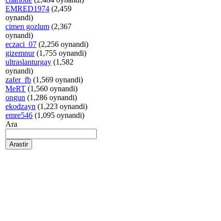
EMRED1974
(2,459
oynandi)
cimen gozlum
(2,367
oynandi)
eczaci_07
(2,256 oynandi)
gizemnur
(1,755 oynandi)
ultraslanturgay
(1,582
oynandi)
zafer_fb
(1,569 oynandi)
MeRT
(1,560 oynandi)
ongun
(1,286 oynandi)
ekodzayn
(1,223 oynandi)
emre546
(1,095 oynandi)
Ara