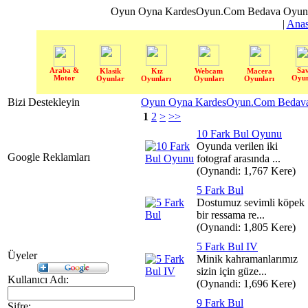
Oyun Oyna KardesOyun.Com Bedava Oyun 
|
Anas
Araba &
Sa
Klasik
Kız
Webcam
Macera
Motor
Oyun
Oyunlar
Oyunları
Oyunları
Oyunları
Bizi Destekleyin
Oyun Oyna KardesOyun.Com Bedava 
1
2
>
>>
10 Fark Bul Oyunu
Oyunda verilen iki
Google Reklamları
fotograf arasında ...
(Oynandi: 1,767 Kere)
5 Fark Bul
Dostumuz sevimli köpek
bir ressama re...
(Oynandi: 1,805 Kere)
5 Fark Bul IV
Üyeler
Minik kahramanlarımız
sizin için güze...
Kullanıcı Adı:
(Oynandi: 1,696 Kere)
9 Fark Bul
Şifre: