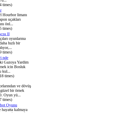
 d...
4 times)
r
rl Hourbor limanı
apon uçakları
nı önl...
5 times)
ısı II
ıları oyunlarına
daha hızlı bir
ıyor,...
9 times)
i nde
ki Gazoya Yardim
tmek icin Bosluk
 kul...
18 times)
rlarından ve dövüş
güzel bir örnek
Oyun yü...
7 times)
bot Oyunu
e hayatta kalmaya