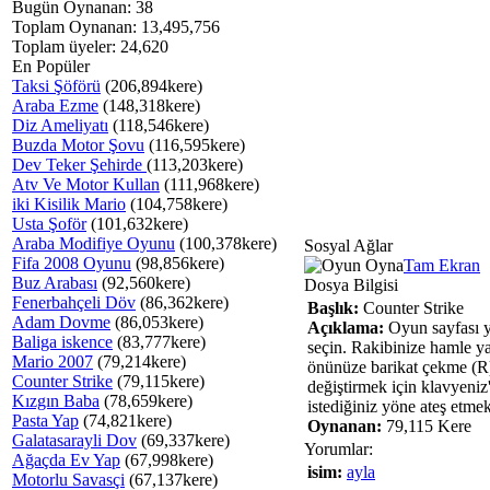
Bugün Oynanan: 38
Toplam Oynanan: 13,495,756
Toplam üyeler: 24,620
En Popüler
Taksi Şöförü
(206,894kere)
Araba Ezme
(148,318kere)
Diz Ameliyatı
(118,546kere)
Buzda Motor Şovu
(116,595kere)
Dev Teker Şehirde
(113,203kere)
Atv Ve Motor Kullan
(111,968kere)
iki Kisilik Mario
(104,758kere)
Usta Şoför
(101,632kere)
Araba Modifiye Oyunu
(100,378kere)
Sosyal Ağlar
Fifa 2008 Oyunu
(98,856kere)
Tam Ekran
Buz Arabası
(92,560kere)
Dosya Bilgisi
Fenerbahçeli Döv
(86,362kere)
Başlık:
Counter Strike
Adam Dovme
(86,053kere)
Açıklama:
Oyun sayfası y
Baliga iskence
(83,777kere)
seçin. Rakibinize hamle y
Mario 2007
(79,214kere)
önünüze barikat çekme (R)
Counter Strike
(79,115kere)
değiştirmek için klavyeniz'
Kızgın Baba
(78,659kere)
istediğiniz yöne ateş etmek
Pasta Yap
(74,821kere)
Oynanan:
79,115 Kere
Galatasarayli Dov
(69,337kere)
Yorumlar:
Ağaçda Ev Yap
(67,998kere)
isim:
ayla
Motorlu Savasçi
(67,137kere)