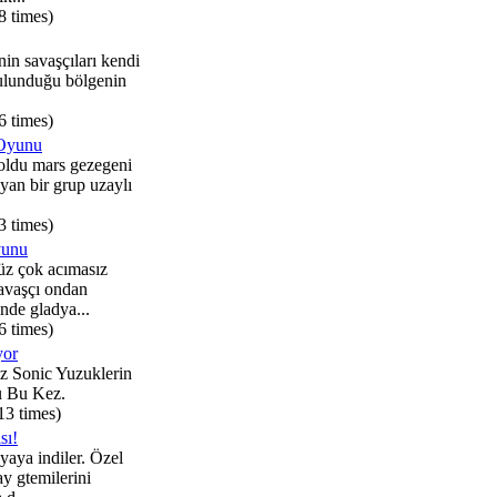
8 times)
in savaşçıları kendi
bulunduğu bölgenin
6 times)
 Oyunu
oldu mars gezegeni
yan bir grup uzaylı
3 times)
yunu
z çok acımasız
avaşçı ondan
inde gladya...
6 times)
yor
 Sonic Yuzuklerin
u Bu Kez.
13 times)
sı!
yaya indiler. Özel
ay gtemilerini