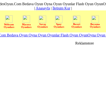
desOyun.Com Bedava Oyun Oyna Oyun Oyunlar Flash Oyun OyunOyn
|
Anasayfa
|
İletişim Kur
|
Savaş
Spor
Beceri
Boyama
Webcam
Macera
Oyunları
Oyunları
Oyunları
Oyunları
Oyunları
Oyunları
om Bedava Oyun Oyna Oyun Oyunlar Flash Oyun OyunOyna Oyun S
Reklamstore