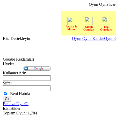
Oyun Oyna Kar
Araba &
Klasik
Kız
Motor
Oyunlar
Oyunları
Bizi Destekleyin
Oyun Oyna KardesOyun.C
Google Reklamları
Üyeler
Kullanıcı Adı:
Şifre:
Beni Hatırla
Bedava Üye Ol
Istatistikler
Toplam Oyun: 1,784