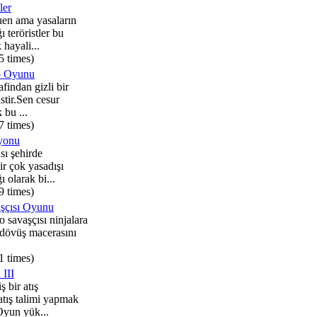
ler
nen ama yasaların
teröristler bu
hayali...
5 times)
o Oyunu
afindan gizli bir
stir.Sen cesur
bu ...
7 times)
yonu
sı şehirde
ir çok yasadışı
 olarak bi...
9 times)
şçısı Oyunu
 savaşçısı ninjalara
ı dövüş macerasını
1 times)
 III
 bir atış
tış talimi yapmak
 Oyun yük...