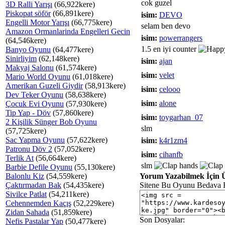
cok guzel
3D Ralli Yarışı
(66,922kere)
Piskopat söför
(66,891kere)
isim:
DEVO
Engelli Motor Yarışı
(66,775kere)
selam ben devo
Amazon Ormanlarinda Engelleri Gecin
isim:
powerrangers
(64,546kere)
1.5 en iyi counter
Banyo Oyunu
(64,477kere)
Sinirliyim
(62,148kere)
isim:
ajan
Makyaj Salonu
(61,574kere)
isim:
velet
Mario World Oyunu
(61,018kere)
Amerikan Guzeli Giydir
(58,913kere)
isim:
celooo
Dev Teker Oyunu
(58,638kere)
isim:
alone
Çocuk Evi Oyunu
(57,930kere)
Tip Yap - Döv
(57,860kere)
isim:
toygarhan_07
2 Kişilik Sünger Bob Oyunu
slm
(57,725kere)
Sac Yapma Oyunu
(57,622kere)
isim:
k4r1zm4
Patronu Döv 2
(57,052kere)
isim:
cihanfb
Terlik At
(56,664kere)
slm
Barbie Defile Oyunu
(55,130kere)
Balonlu Kiz
(54,559kere)
Yorum Yazabilmek İçin Ü
Çaktırmadan Bak
(54,435kere)
Sitene Bu Oyunu Bedava 
Sivilce Patlat
(54,211kere)
Cehennemden Kaçış
(52,229kere)
Zidan Sahada
(51,859kere)
Son Dosyalar:
Nefis Pastalar Yap
(50,477kere)