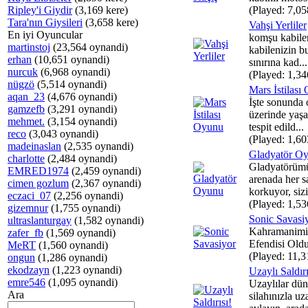
Ripley'i Giydir
(3,169 kere)
(Played: 7,05
Tara'nın Giysileri
(3,658 kere)
Vahşi Yerliler
En iyi Oyuncular
komşu kabilen
martinstoj
(23,564 oynandi)
kabilenizin 
erhan
(10,651 oynandi)
sınırına kad...
nurcuk
(6,968 oynandi)
(Played: 1,34
nügzö
(5,514 oynandi)
Mars İstilası
aqan_23
(4,676 oynandi)
İşte sonunda 
gamzefb
(3,291 oynandi)
üzerinde yaşa
mehmet.
(3,154 oynandi)
tespit edild...
reco
(3,043 oynandi)
(Played: 1,60
madeinaslan
(2,535 oynandi)
Gladyatör O
charlotte
(2,484 oynandi)
Gladyatörümü
EMRED1974
(2,459 oynandi)
arenada her s
cimen gozlum
(2,367 oynandi)
korkuyor, siz
eczaci_07
(2,256 oynandi)
(Played: 1,53
gizemnur
(1,755 oynandi)
Sonic Savasi
ultraslanturgay
(1,582 oynandi)
Kahramanimiz
zafer_fb
(1,569 oynandi)
Efendisi Old
MeRT
(1,560 oynandi)
(Played: 11,3
ongun
(1,286 oynandi)
ekodzayn
(1,223 oynandi)
Uzaylı Saldırı
emre546
(1,095 oynandi)
Uzaylılar dün
Ara
silahınızla uz