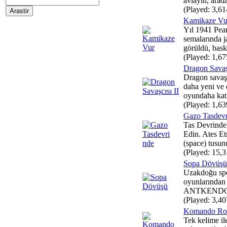
avlayın, arada
(Played: 3,61
Kamikaze Vu
Yıl 1941 Pea
semalarında j
görüldü, baskı
(Played: 1,67
Dragon Savaşc
Dragon savaşç
daha yeni ve 
oyundaha katıl
(Played: 1,63
Gazo Tasdevr
Tas Devrinde
Edin. Ates E
(space) tusunu
(Played: 15,3
Sopa Dövüşü
Uzakdoğu spo
oyunlarından 
ANTKENDO. 
(Played: 3,40
Komando Ro
Tek kelime il