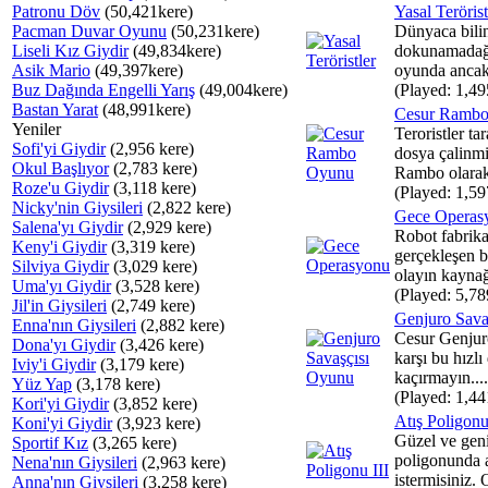
Patronu Döv
(50,421kere)
Yasal Terörist
Pacman Duvar Oyunu
(50,231kere)
Dünyaca bili
Liseli Kız Giydir
(49,834kere)
dokunamadağı 
Asik Mario
(49,397kere)
oyunda ancak 
Buz Dağında Engelli Yarış
(49,004kere)
(Played: 1,49
Bastan Yarat
(48,991kere)
Cesur Ramb
Yeniler
Teroristler tar
Sofi'yi Giydir
(2,956 kere)
dosya çalinmi
Okul Başlıyor
(2,783 kere)
Rambo olarak 
Roze'u Giydir
(3,118 kere)
(Played: 1,59
Nicky'nin Giysileri
(2,822 kere)
Gece Operas
Salena'yı Giydir
(2,929 kere)
Robot fabrika
Keny'i Giydir
(3,319 kere)
gerçekleşen b
Silviya Giydir
(3,029 kere)
olayın kaynağı
Uma'yı Giydir
(3,528 kere)
(Played: 5,78
Jil'in Giysileri
(2,749 kere)
Genjuro Sava
Enna'nın Giysileri
(2,882 kere)
Cesur Genjuro
Dona'yı Giydir
(3,426 kere)
karşı bu hızl
Iviy'i Giydir
(3,179 kere)
kaçırmayın....
Yüz Yap
(3,178 kere)
(Played: 1,44
Kori'yi Giydir
(3,852 kere)
Atış Poligonu
Koni'yi Giydir
(3,923 kere)
Güzel ve geniş
Sportif Kız
(3,265 kere)
poligonunda a
Nena'nın Giysileri
(2,963 kere)
istermisiniz.
Anna'nın Giysileri
(3,258 kere)