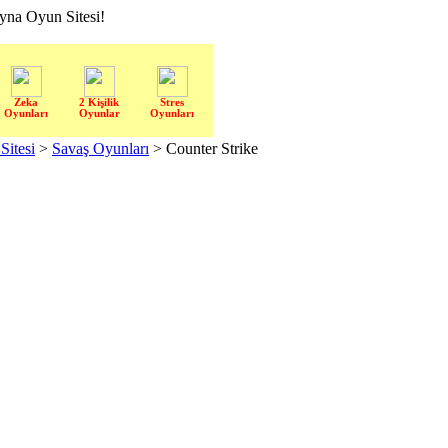
a Oyun Sitesi!
Zeka
2 Kişilik
Stres
Oyunları
Oyunlar
Oyunları
itesi
>
Savaş Oyunları
> Counter Strike