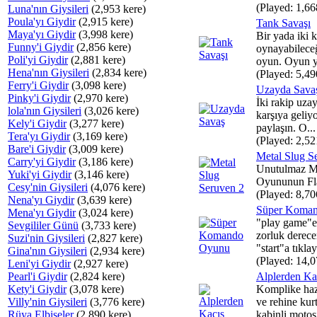
(Played: 1,66
Luna'nın Giysileri
(2,953 kere)
Poula'yı Giydir
(2,915 kere)
Tank Savaşı
Maya'yı Giydir
(3,998 kere)
Bir yada iki k
Funny'i Giydir
(2,856 kere)
oynayabileceğ
Poli'yi Giydir
(2,881 kere)
oyun. Oyun yü
Hena'nın Giysileri
(2,834 kere)
(Played: 5,49
Ferry'i Giydir
(3,098 kere)
Uzayda Sava
Pinky'i Giydir
(2,970 kere)
İki rakip uza
lola'nın Giysileri
(3,026 kere)
karşıya geliy
Kely'i Giydir
(3,277 kere)
paylaşın. O...
Tera'yı Giydir
(3,169 kere)
(Played: 2,52
Bare'i Giydir
(3,009 kere)
Metal Slug S
Carry'yi Giydir
(3,186 kere)
Unutulmaz Me
Yuki'yi Giydir
(3,146 kere)
Oyununun Fla
Cesy'nin Giysileri
(4,076 kere)
(Played: 8,70
Nena'yı Giydir
(3,639 kere)
Süper Koma
Mena'yı Giydir
(3,024 kere)
"play game"e 
Sevgililer Günü
(3,733 kere)
zorluk derece
Suzi'nin Giysileri
(2,827 kere)
"start"a tıkla
Gina'nın Giysileri
(2,934 kere)
(Played: 14,0
Leni'yi Giydir
(2,927 kere)
Pearl'i Giydir
(2,824 kere)
Alplerden Ka
Kety'i Giydir
(3,078 kere)
Komplike hazı
Villy'nin Giysileri
(3,776 kere)
ve rehine kur
Rüya Elbiseler
(2,890 kere)
kabinli motosi