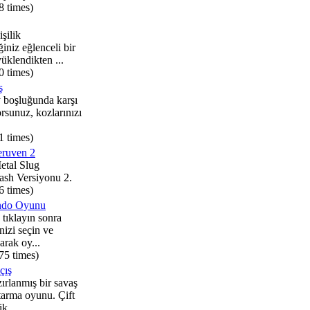
8 times)
işilik
iniz eğlenceli bir
klendikten ...
0 times)
ş
y boşluğunda karşı
orsunuz, kozlarınızı
1 times)
eruven 2
tal Slug
sh Versiyonu 2.
6 times)
ndo Oyunu
tıklayın sonra
nizi seçin ve
yarak oy...
75 times)
çış
rlanmış bir savaş
tarma oyunu. Çift
k...