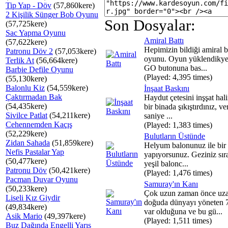
Tip Yap - Döv
(57,860kere)
2 Kişilik Sünger Bob Oyunu
Son Dosyalar:
(57,725kere)
Sac Yapma Oyunu
Amiral Battı
(57,622kere)
Hepimizin bildiği amiral b
Patronu Döv 2
(57,053kere)
oyunu. Oyun yüklendikye
Terlik At
(56,664kere)
GO butonuna bas...
Barbie Defile Oyunu
(Played: 4,395 times)
(55,130kere)
Balonlu Kiz
(54,559kere)
İnşaat Baskını
Çaktırmadan Bak
Haydut çetesini inşşat hal
(54,435kere)
bir binada şıkıştırdınız, ve
Sivilce Patlat
(54,211kere)
saniye ...
Cehennemden Kaçış
(Played: 1,383 times)
(52,229kere)
Bulutların Üstünde
Zidan Sahada
(51,859kere)
Helyum balonunuz ile bir 
Nefis Pastalar Yap
yapıyorsunuz. Geziniz sır
(50,477kere)
yeşil balonc...
Patronu Döv
(50,421kere)
(Played: 1,476 times)
Pacman Duvar Oyunu
Samuray'ın Kanı
(50,233kere)
Çok uzun zaman önce uz
Liseli Kız Giydir
doğuda dünyayı yöneten 
(49,834kere)
var olduğuna ve bu gü...
Asik Mario
(49,397kere)
(Played: 1,511 times)
Buz Dağında Engelli Yarış