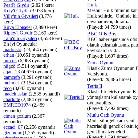
Hulk
Pearl'i Giydir
(2,824 kere)
Meshur Hulk filminin ka
Kety'i Giydir
(3,078 kere)
Hulk sehirde.. Önünde ki
Villy'nin Giysileri
(3,776
dayanamiyor, duram...
kere)
(Played: 34,799 times)
Rüya Elbiseler
(2,890 kere)
Ripley'i Giydir
(3,169 kere)
BBC Ofis Boy
Tara'nın Giysileri
(3,658 kere)
BBC haber ajansında ofis
En iyi Oyuncular
olarak çalışmaktasınız pa
martinstoj
(23,564 oynandi)
kaybolan 5 vid...
erhan
(10,651 oynandi)
(Played: 1,697 times)
nurcuk
(6,968 oynandi)
Zuma Oyunu
nügzö
(5,514 oynandi)
Klasik Zuma Oyununun F
aqan_23
(4,676 oynandi)
Versiyonu.
gamzefb
(3,291 oynandi)
(Played: 29,486 times)
mehmet.
(3,154 oynandi)
Tetris II
reco
(3,043 oynandi)
Klasik bir tetris oyunu. 
madeinaslan
(2,535 oynandi)
yöntuşlarını kullanarak o
charlotte
(2,484 oynandi)
oynayabilirs...
EMRED1974
(2,459
(Played: 7,492 times)
oynandi)
Mutlu Cadı Oyunu
cimen gozlum
(2,367
Minik süprgeli cadı yeni
oynandi)
hazırladığı genclik iksiri i
eczaci_07
(2,256 oynandi)
gerekli malzemeleri ...
gizemnur
(1,755 oynandi)
(Played: 1,391 times)