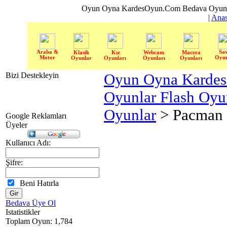
Oyun Oyna KardesOyun.Com Bedava Oyun 
|
Anas
Araba &
Sa
Klasik
Kız
Webcam
Macera
Motor
Oyun
Oyunlar
Oyunları
Oyunları
Oyunları
Bizi Destekleyin
Oyun Oyna Karde
Oyunlar Flash Oy
Oyunlar
> Pacman
Google Reklamları
Üyeler
Kullanıcı Adı:
Şifre:
Beni Hatırla
Bedava Üye Ol
Istatistikler
Toplam Oyun: 1,784