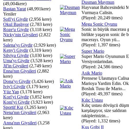
Dusman Maymun
(49,004kere)
Hayvanat Bahcesindeki
Bastan Yarat
(48,991kere)
Vurmaya Calisin.
Yeniler
(Played: 20,249 times)
Sofi'yi Giydir
(2,956 kere)
Mega Sonic Oyunu
Okul Başlıyor
(2,783 kere)
Sonic in büyük macerası g
Roze'u Giydir
(3,118 kere)
birlikte yaşayın sonic ile 
Nicky'nin Giysileri
(2,822
macerayı. Oyun yü...
kere)
(Played: 1,397 times)
Salena'yı Giydir
(2,929 kere)
Keny'i Giydir
(3,319 kere)
Super Mario
Silviya Giydir
(3,030 kere)
Super Mario Oyununun E
Uma'yı Giydir
(3,528 kere)
Versiyonlarindan.
Jil'in Giysileri
(2,749 kere)
(Played: 24,586 times)
Enna'nın Giysileri
(2,882
Asik Mario
kere)
Prensese Ulasmaya Calis
Dona'yı Giydir
(3,426 kere)
Marioya Yardim Edin. Okl
Iviy'i Giydir
(3,179 kere)
Bosluk Tusu ile Mario...
Yüz Yap
(3,178 kere)
(Played: 49,397 times)
Kori'yi Giydir
(3,852 kere)
Kılıç Ustası
Koni'yi Giydir
(3,923 kere)
Kılıç ustası dövüşcü düşm
Sportif Kız
(3,265 kere)
karşılaşıyor, size saldıran
Nena'nın Giysileri
(2,963
rakiplerinizin...
kere)
(Played: 1,332 times)
Anna'nın Giysileri
(3,258
Kuş Gribi II
kere)