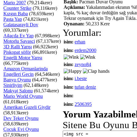
Başlık:
Pacman Duvar Oyunu
Mario 2007
(79,214kere)
Açıklama:
Yakalanmadan ekranın %80
Counter Strike
(79,116kere)
kapla, % kaç duvar ördüğün sağ yukard
Kızgın Baba
(78,659kere)
Tekrar oynamak için Try Again Tıkla.
Pasta Yap
(74,821kere)
Oynanan:
50,233 Kere
Galatasarayli Dov
(69,337kere)
Yorumlar:
Ağaçda Ev Yap
(67,998kere)
Motorlu Savasçi
(67,137kere)
isim:
erhan
3D Ralli Yarışı
(66,922kere)
isim:
erdem2000
Piskopat söför
(66,891kere)
Engelli Motor Yarışı
(66,775kere)
isim:
zeyno84
Amazon Ormanlarinda
Engelleri Gecin
(64,546kere)
isim:
i.beste
Banyo Oyunu
(64,477kere)
Sinirliyim
(62,148kere)
isim:
tufan deniz
Makyaj Salonu
(61,574kere)
isim:
Mario World Oyunu
(61,018kere)
isim:
2506395
Amerikan Guzeli Giydir
Yorum Yazabilmek
(58,913kere)
Dev Teker Oyunu
Sitene Bu Oyunu B
(58,639kere)
Çocuk Evi Oyunu
(57,930kere)