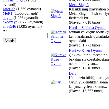
ultraslanturgay
(1,582
oynandi)
Metal Slug 3
zafer_fb
(1,569 oynandi)
Klasikleşmiş playstation 
MeRT
(1,560 oynandi)
Metal Slug ın flash versiy
ongun
(1,286 oynandi)
İlerlemeli bir ...
ekodzayn
(1,223 oynandi)
(Played: 7,018 times)
emre546
(1,095 oynandi)
Hortlak Saldırısı Oyunu
Ara
sevimli ve küçük hortlakçı
kenti aralarında oynarlark
oyuna dahi...
(Played: 1,773 times)
Kurt ve Kuzu Oyunu
Çok eski bir bilmecedir b
bakalım siz çözebilecekmi
nehrin bir kıyısın...
(Played: 1,810 times)
Dart
Hepimizin bildiği dart oy
Oyun yüklendikten sonra
karşınıza gelen ekranın...
(Played: 16,553 times)