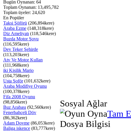
Bugün Oynanan: 64
Toplam Oynanan: 13,495,782
Toplam üyeler: 24,620
En Popüler
Taksi Şöförü
(206,894kere)
Araba Ezme
(148,318kere)
Diz Ameliyatı
(118,546kere)
Buzda Motor Şovu
(116,595kere)
Dev Teker Şehirde
(113,203kere)
Atv Ve Motor Kullan
(111,968kere)
iki Kisilik Mario
(104,758kere)
Usta Şoför
(101,632kere)
Araba Modifiye Oyunu
(100,378kere)
Fifa 2008 Oyunu
Sosyal Ağlar
(98,856kere)
Buz Arabası
(92,560kere)
Tam E
Fenerbahçeli Döv
(86,362kere)
Dosya Bilgisi
Adam Dovme
(86,053kere)
Baliga iskence
(83,777kere)