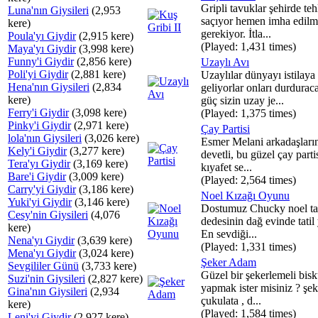
Gripli tavuklar şehirde teh
Luna'nın Giysileri
(2,953
saçıyor hemen imha edilm
kere)
gerekiyor. İtla...
Poula'yı Giydir
(2,915 kere)
(Played: 1,431 times)
Maya'yı Giydir
(3,998 kere)
Funny'i Giydir
(2,856 kere)
Uzaylı Avı
Poli'yi Giydir
(2,881 kere)
Uzaylılar dünyayı istilaya
Hena'nın Giysileri
(2,834
geliyorlar onları durdurac
kere)
güç sizin uzay je...
Ferry'i Giydir
(3,098 kere)
(Played: 1,375 times)
Pinky'i Giydir
(2,971 kere)
Çay Partisi
lola'nın Giysileri
(3,026 kere)
Esmer Melani arkadaşları
Kely'i Giydir
(3,277 kere)
devetli, bu güzel çay partis
Tera'yı Giydir
(3,169 kere)
kıyafet se...
Bare'i Giydir
(3,009 kere)
(Played: 2,564 times)
Carry'yi Giydir
(3,186 kere)
Noel Kızağı Oyunu
Yuki'yi Giydir
(3,146 kere)
Dostumuz Chucky noel tat
Cesy'nin Giysileri
(4,076
dedesinin dağ evinde tatil
kere)
En sevdiği...
Nena'yı Giydir
(3,639 kere)
(Played: 1,331 times)
Mena'yı Giydir
(3,024 kere)
Şeker Adam
Sevgililer Günü
(3,733 kere)
Güzel bir şekerlemeli bisk
Suzi'nin Giysileri
(2,827 kere)
yapmak ister misiniz ? şek
Gina'nın Giysileri
(2,934
çukulata , d...
kere)
(Played: 1,584 times)
Leni'yi Giydir
(2,927 kere)