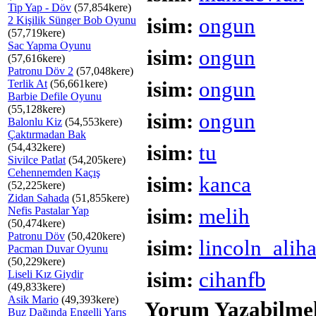
Tip Yap - Döv
(57,854kere)
2 Kişilik Sünger Bob Oyunu
isim:
ongun
(57,719kere)
Sac Yapma Oyunu
isim:
ongun
(57,616kere)
Patronu Döv 2
(57,048kere)
Terlik At
(56,661kere)
isim:
ongun
Barbie Defile Oyunu
(55,128kere)
isim:
ongun
Balonlu Kiz
(54,553kere)
Çaktırmadan Bak
(54,432kere)
isim:
tu
Sivilce Patlat
(54,205kere)
Cehennemden Kaçış
isim:
kanca
(52,225kere)
Zidan Sahada
(51,855kere)
Nefis Pastalar Yap
isim:
melih
(50,474kere)
Patronu Döv
(50,420kere)
isim:
lincoln_alih
Pacman Duvar Oyunu
(50,229kere)
Liseli Kız Giydir
isim:
cihanfb
(49,833kere)
Asik Mario
(49,393kere)
Yorum Yazabilmek
Buz Dağında Engelli Yarış