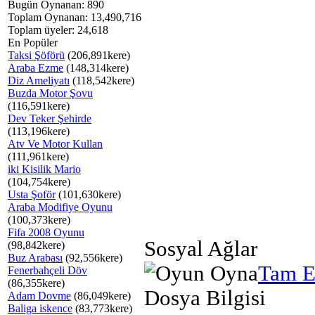
Bugün Oynanan: 890
Toplam Oynanan: 13,490,716
Toplam üyeler: 24,618
En Popüler
Taksi Şöförü
(206,891kere)
Araba Ezme
(148,314kere)
Diz Ameliyatı
(118,542kere)
Buzda Motor Şovu
(116,591kere)
Dev Teker Şehirde
(113,196kere)
Atv Ve Motor Kullan
(111,961kere)
iki Kisilik Mario
(104,754kere)
Usta Şoför
(101,630kere)
Araba Modifiye Oyunu
(100,373kere)
Fifa 2008 Oyunu
Sosyal Ağlar
(98,842kere)
Buz Arabası
(92,556kere)
Tam E
Fenerbahçeli Döv
(86,355kere)
Dosya Bilgisi
Adam Dovme
(86,049kere)
Baliga iskence
(83,773kere)