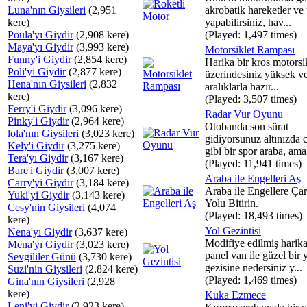
Luna'nın Giysileri
(2,951
akrobatik hareketler ve
kere)
yapabilirsiniz, hav...
Poula'yı Giydir
(2,908 kere)
(Played: 1,497 times)
Maya'yı Giydir
(3,993 kere)
Motorsiklet Rampası
Funny'i Giydir
(2,854 kere)
Harika bir kros motorsi
Poli'yi Giydir
(2,877 kere)
üzerindesiniz yüksek v
Hena'nın Giysileri
(2,832
aralıklarla hazır...
kere)
(Played: 3,507 times)
Ferry'i Giydir
(3,096 kere)
Radar Vur Oyunu
Pinky'i Giydir
(2,964 kere)
Otobanda son sürat
lola'nın Giysileri
(3,023 kere)
gidiyorsunuz altınızda 
Kely'i Giydir
(3,275 kere)
gibi bir spor araba, ama 
Tera'yı Giydir
(3,167 kere)
(Played: 11,941 times)
Bare'i Giydir
(3,007 kere)
Araba ile Engelleri Aş
Carry'yi Giydir
(3,184 kere)
Araba ile Engellere Ç
Yuki'yi Giydir
(3,143 kere)
Yolu Bitirin.
Cesy'nin Giysileri
(4,074
(Played: 18,493 times)
kere)
Yol Gezintisi
Nena'yı Giydir
(3,637 kere)
Modifiye edilmiş harika
Mena'yı Giydir
(3,023 kere)
panel van ile güzel bir 
Sevgililer Günü
(3,730 kere)
gezisine nedersiniz y...
Suzi'nin Giysileri
(2,824 kere)
(Played: 1,469 times)
Gina'nın Giysileri
(2,928
kere)
Kuka Ezmece
Leni'yi Giydir
(2,923 kere)