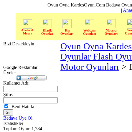
Oyun Oyna KardesOyun.Com Bedava Oyun 
|
Anas
Araba &
Sa
Klasik
Kız
Webcam
Macera
Motor
Oyun
Oyunlar
Oyunları
Oyunları
Oyunları
Bizi Destekleyin
Oyun Oyna Karde
Oyunlar Flash Oy
Motor Oyunları
> 
Google Reklamları
Üyeler
Kullanıcı Adı:
Şifre:
Beni Hatırla
Bedava Üye Ol
Istatistikler
Toplam Oyun: 1,784