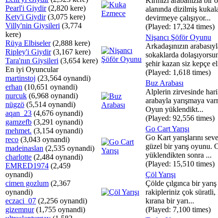
Kırmızı arabanızla bir 
Pearl'i Giydir
(2,820 kere)
alanında dizilmiş kukala
Kety'i Giydir
(3,075 kere)
devirmeye çalışıyor...
Villy'nin Giysileri
(3,774
(Played: 17,324 times)
kere)
Nişancı Şöför Oyunu
Rüya Elbiseler
(2,888 kere)
Arkadaşınızın arabasıyl
Ripley'i Giydir
(3,167 kere)
sokaklarda dolaşıyorsu
Tara'nın Giysileri
(3,654 kere)
şehir kazan siz kepçe eli
En iyi Oyuncular
(Played: 1,618 times)
martinstoj
(23,564 oynandi)
Buz Arabası
erhan
(10,651 oynandi)
Alplerin zirvesinde hari
nurcuk
(6,968 oynandi)
arabayla yarışmaya varm
nügzö
(5,514 oynandi)
Oyun yüklendikt...
aqan_23
(4,676 oynandi)
(Played: 92,556 times)
gamzefb
(3,291 oynandi)
Go Cart Yarışı
mehmet.
(3,154 oynandi)
Go Kart yarışlarını sev
reco
(3,043 oynandi)
güzel bir yarış oyunu.
madeinaslan
(2,535 oynandi)
yüklendikten sonra ...
charlotte
(2,484 oynandi)
(Played: 15,510 times)
EMRED1974
(2,459
oynandi)
Çöl Yarışı
cimen gozlum
(2,367
Çölde çılgınca bir yarış
oynandi)
rakipleriniz çok süratli,
eczaci_07
(2,256 oynandi)
kırana bir yarı...
gizemnur
(1,755 oynandi)
(Played: 7,100 times)