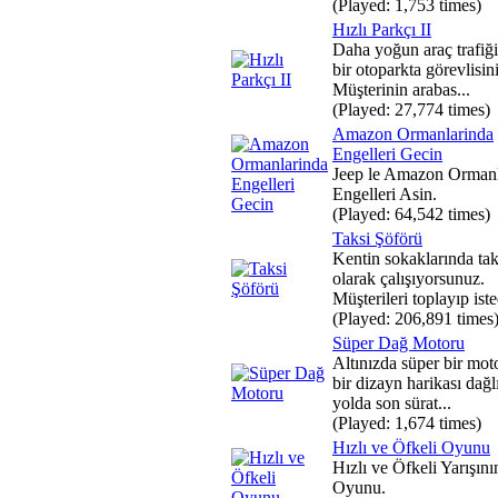
(Played: 1,753 times)
Hızlı Parkçı II
Daha yoğun araç trafiğ
bir otoparkta görevlisin
Müşterinin arabas...
(Played: 27,774 times)
Amazon Ormanlarinda
Engelleri Gecin
Jeep le Amazon Ormanl
Engelleri Asin.
(Played: 64,542 times)
Taksi Şöförü
Kentin sokaklarında tak
olarak çalışıyorsunuz.
Müşterileri toplayıp iste
(Played: 206,891 times
Süper Dağ Motoru
Altınızda süper bir mot
bir dizayn harikası dağl
yolda son sürat...
(Played: 1,674 times)
Hızlı ve Öfkeli Oyunu
Hızlı ve Öfkeli Yarışını
Oyunu.