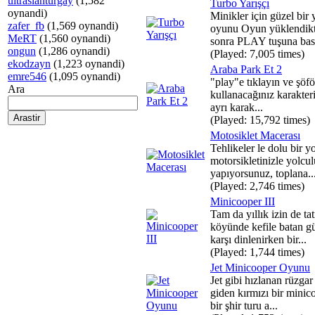
ultraslanturgay
(1,582
Turbo Yarışçı
oynandi)
Minikler için güzel bir 
zafer_fb
(1,569 oynandi)
oyunu Oyun yüklendik
MeRT
(1,560 oynandi)
sonra PLAY tuşuna basa
ongun
(1,286 oynandi)
(Played: 7,005 times)
ekodzayn
(1,223 oynandi)
Araba Park Et 2
emre546
(1,095 oynandi)
"play"e tıklayın ve şöfö
Ara
kullanacağınız karakteri
ayrı karak...
(Played: 15,792 times)
Motosiklet Macerası
Tehlikeler le dolu bir y
motorsikletinizle yolcu
yapıyorsunuz, toplana..
(Played: 2,746 times)
Minicooper III
Tam da yıllık izin de tat
köyünde kefile batan g
karşı dinlenirken bir...
(Played: 1,744 times)
Jet Minicooper Oyunu
Jet gibi hızlanan rüzgar
giden kırmızı bir minic
bir şhir turu a...