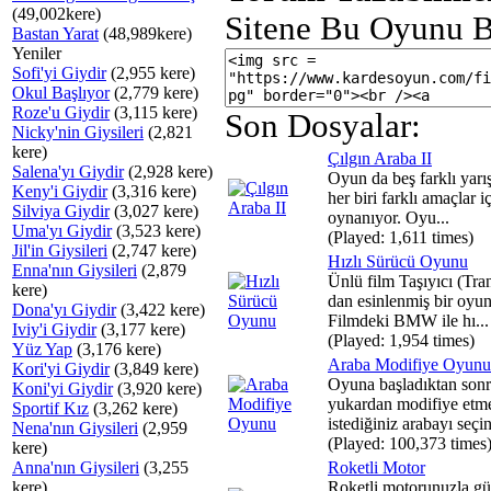
(49,002kere)
Sitene Bu Oyunu B
Bastan Yarat
(48,989kere)
Yeniler
Sofi'yi Giydir
(2,955 kere)
Okul Başlıyor
(2,779 kere)
Roze'u Giydir
(3,115 kere)
Son Dosyalar:
Nicky'nin Giysileri
(2,821
kere)
Çılgın Araba II
Salena'yı Giydir
(2,928 kere)
Oyun da beş farklı yarış
Keny'i Giydir
(3,316 kere)
her biri farklı amaçlar i
Silviya Giydir
(3,027 kere)
oynanıyor. Oyu...
Uma'yı Giydir
(3,523 kere)
(Played: 1,611 times)
Jil'in Giysileri
(2,747 kere)
Hızlı Sürücü Oyunu
Enna'nın Giysileri
(2,879
Ünlü film Taşıyıcı (Tra
kere)
dan esinlenmiş bir oyun
Dona'yı Giydir
(3,422 kere)
Filmdeki BMW ile hı...
Iviy'i Giydir
(3,177 kere)
(Played: 1,954 times)
Yüz Yap
(3,176 kere)
Araba Modifiye Oyunu
Kori'yi Giydir
(3,849 kere)
Oyuna başladıktan sonr
Koni'yi Giydir
(3,920 kere)
yukardan modifiye etm
Sportif Kız
(3,262 kere)
istediğiniz arabayı seçin
Nena'nın Giysileri
(2,959
(Played: 100,373 times
kere)
Anna'nın Giysileri
(3,255
Roketli Motor
kere)
Roketli motorunuzla gü