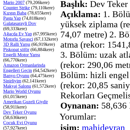
Başlık:
Dev Teker
Mario 2007
(79,206kere)
Counter Strike
(79,110kere)
Açıklama:
1. Böl
Kızgın Baba
(78,655kere)
Pasta Yap
(74,818kere)
yüksek ziplama (re
Galatasarayli Dov
(69,333kere)
74,07 metre) 2. Bö
Ağaçda Ev Yap
(67,995kere)
Motorlu Savasçi
(67,132kere)
atma (rekor: 1541,
3D Ralli Yarışı
(66,919kere)
Piskopat söför
(66,884kere)
3. Bölüm: uzak at
Engelli Motor Yarışı
(66,770kere)
(rekor: 290,06 metr
Amazon Ormanlarinda
Engelleri Gecin
(64,542kere)
Bölüm: hizli enge
Banyo Oyunu
(64,475kere)
Sinirliyim
(62,141kere)
(rekor: 20,85 sani
Makyaj Salonu
(61,572kere)
Mario World Oyunu
Rekorları Geçmelis
(61,015kere)
Amerikan Guzeli Giydir
Oynanan:
58,636 
(58,911kere)
Dev Teker Oyunu
Yorumlar:
(58,636kere)
Çocuk Evi Oyunu
isim:
mahidevran
(57,927kere)