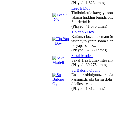
(Played: 1,623 times)
Leed'li Döv
Türibünlerde kavgaya son
takıma haddini burada bild
Sinirlerini b...
(Played: 41,575 times)
Tip Yap - Döv
Kafanızı bozan elemanı ö
tasarlayıp yapın sonra ele
ne yaparsanız...
(Played: 57,859 times)
Sakal Modeli
Sakal Tras Etmek isteyenle
(Played: 30,275 times)
Su Balonu Oyunu
En sinir olduğunuz arkada
karşınızda sıkı bir su dolu
düellosu yap...
(Played: 1,812 times)