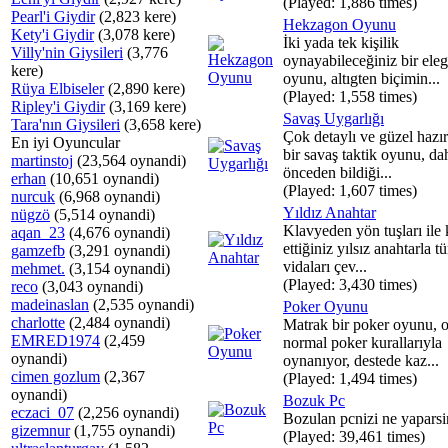
(Played: 1,886 times)
Pearl'i Giydir
(2,823 kere)
Hekzagon Oyunu
Kety'i Giydir
(3,078 kere)
İki yada tek kişilik
Villy'nin Giysileri
(3,776
oynayabileceğiniz bir ele
kere)
oyunu, altıgten biçimin...
Rüya Elbiseler
(2,890 kere)
(Played: 1,558 times)
Ripley'i Giydir
(3,169 kere)
Savaş Uygarlığı
Tara'nın Giysileri
(3,658 kere)
Çok detaylı ve güzel hazı
En iyi Oyuncular
bir savaş taktik oyunu, da
martinstoj
(23,564 oynandi)
önceden bildiği...
erhan
(10,651 oynandi)
(Played: 1,607 times)
nurcuk
(6,968 oynandi)
Yıldız Anahtar
nügzö
(5,514 oynandi)
Klavyeden yön tuşları ile 
aqan_23
(4,676 oynandi)
ettiğiniz yılsız anahtarla t
gamzefb
(3,291 oynandi)
vidaları çev...
mehmet.
(3,154 oynandi)
(Played: 3,430 times)
reco
(3,043 oynandi)
madeinaslan
(2,535 oynandi)
Poker Oyunu
charlotte
(2,484 oynandi)
Matrak bir poker oyunu, 
EMRED1974
(2,459
normal poker kurallarıyla
oynandi)
oynanıyor, destede kaz...
cimen gozlum
(2,367
(Played: 1,494 times)
oynandi)
Bozuk Pc
eczaci_07
(2,256 oynandi)
Bozulan pcnizi ne yaparsi
gizemnur
(1,755 oynandi)
(Played: 39,461 times)