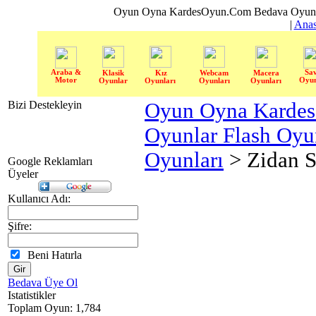
Oyun Oyna KardesOyun.Com Bedava Oyun 
|
Anas
Araba &
Sa
Klasik
Kız
Webcam
Macera
Motor
Oyun
Oyunlar
Oyunları
Oyunları
Oyunları
Bizi Destekleyin
Oyun Oyna Karde
Oyunlar Flash Oy
Oyunları
> Zidan 
Google Reklamları
Üyeler
Kullanıcı Adı:
Şifre:
Beni Hatırla
Bedava Üye Ol
Istatistikler
Toplam Oyun: 1,784