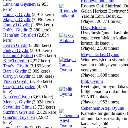
Rooneyin intikami
Luna'nın Giysileri
(2,953
Rooney Cok Sinirlendi O
kere)
Gelen Herkezi Deviriyor 
Poula'yı Giydir
(2,913 kere)
Yardim Edin. Bosluk...
Maya'yı Giydir
(3,996 kere)
(Played: 26,771 times)
Funny'i Giydir
(2,856 kere)
Uzay Blokları
Poli'yi Giydir
(2,880 kere)
Uzay boşluğunda kaybolm
Hena'nın Giysileri
(2,834
engelleyen blokları kullan
kere)
kırmızı ile işaret...
Ferry'i Giydir
(3,098 kere)
(Played: 2,500 times)
Pinky'i Giydir
(2,970 kere)
Mayın Tarlası Oyunu
lola'nın Giysileri
(3,026 kere)
Windows işletim sisteminin
Kely'i Giydir
(3,277 kere)
yaratan müthiş oyunu şimd
Tera'yı Giydir
(3,169 kere)
versiyonu...
Bare'i Giydir
(3,009 kere)
(Played: 1,608 times)
Carry'yi Giydir
(3,186 kere)
Yuki'yi Giydir
(3,146 kere)
İplik Oyunu
Cesy'nin Giysileri
(4,076
Evet ilginç bir oyundaha s
kere)
İpliği kenarlara dokundu
Nena'yı Giydir
(3,639 kere)
START noktas...
Mena'yı Giydir
(3,024 kere)
(Played: 1,952 times)
Sevgililer Günü
(3,733 kere)
Cehennem Ateşi Oyunu
Suzi'nin Giysileri
(2,826 kere)
Karanlık bir gündü sanki
Gina'nın Giysileri
(2,932
ölümün kokusu vardı, kim
kere)
kadar vahşi ölü...
Leni'yi Giydir
(2,927 kere)