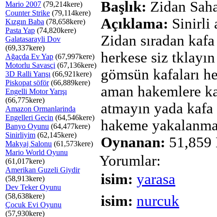
Başlık:
Zidan Sah
Mario 2007
(79,214kere)
Counter Strike
(79,114kere)
Açıklama:
Sinirli
Kızgın Baba
(78,658kere)
Pasta Yap
(74,820kere)
Zidan sıradan kafa
Galatasarayli Dov
(69,337kere)
herkese siz tklayın
Ağaçda Ev Yap
(67,997kere)
Motorlu Savasçi
(67,136kere)
gömsün kafaları he
3D Ralli Yarışı
(66,921kere)
Piskopat söför
(66,889kere)
aman hakemlere k
Engelli Motor Yarışı
(66,775kere)
atmayın yada kafa 
Amazon Ormanlarinda
Engelleri Gecin
(64,546kere)
hakeme yakalanma
Banyo Oyunu
(64,477kere)
Sinirliyim
(62,145kere)
Oynanan:
51,859 
Makyaj Salonu
(61,573kere)
Mario World Oyunu
Yorumlar:
(61,017kere)
Amerikan Guzeli Giydir
isim:
yarasa
(58,913kere)
Dev Teker Oyunu
(58,638kere)
isim:
nurcuk
Çocuk Evi Oyunu
(57,930kere)