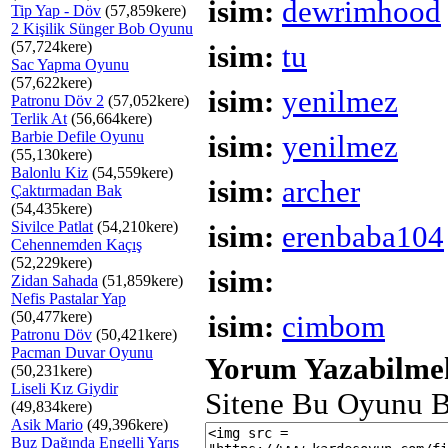
isim:
dewrimhood
Tip Yap - Döv
(57,859kere)
2 Kişilik Sünger Bob Oyunu
(57,724kere)
isim:
tu
Sac Yapma Oyunu
(57,622kere)
isim:
yenilmez
Patronu Döv 2
(57,052kere)
Terlik At
(56,664kere)
Barbie Defile Oyunu
isim:
yenilmez
(55,130kere)
Balonlu Kiz
(54,559kere)
isim:
archer
Çaktırmadan Bak
(54,435kere)
Sivilce Patlat
(54,210kere)
isim:
erenbaba104
Cehennemden Kaçış
(52,229kere)
isim:
Zidan Sahada
(51,859kere)
Nefis Pastalar Yap
(50,477kere)
isim:
cimbom
Patronu Döv
(50,421kere)
Pacman Duvar Oyunu
Yorum Yazabilmek
(50,231kere)
Liseli Kız Giydir
Sitene Bu Oyunu B
(49,834kere)
Asik Mario
(49,396kere)
Buz Dağında Engelli Yarış