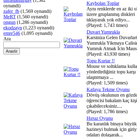
ultraslanturgay
(1,582
Kaybolan Toplar
oynandi)
Aynı renklerde en az iki 
zafer_fb
(1,569 oynandi)
üzere gruplanmış diskleri
MeRT
(1,560 oynandi)
tıklayarak yok ediyo...
ongun
(1,286 oynandi)
(Played: 1,743 times)
ekodzayn
(1,223 oynandi)
Duvari Yumrukla
emre546
(1,095 oynandi)
Karsiniza Gelen Duvarlar
Ara
Yumrukla Yikmaya Calisi
Yumruk Atmak İcin Mause
(Played: 43,930 times)
Topu Kurtar !!
Mouse ve soltıklama kull
yönledirdiğiniz topu karşı 
ulaştırmaya ...
(Played: 1,509 times)
Kafaya Tekme Oyunu
Dövüş okulunun en gözd
öğrencisi bakalam kaç kişi
çıkabileceksiniz....
(Played: 1,786 times)
Hırsız Oyunu
Bu karanlık binaya büyük
hazineyi bulmak için giri
odaları dolaşarak...