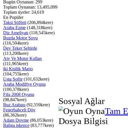
Bugün Oynanan: 299
Toplam Oynanan: 13,495,099
Toplam üyeler: 24,619
En Popüler
Taksi Şöförü
(206,894kere)
Araba Ezme
(148,318kere)
Diz Ameliyatı
(118,545kere)
Buzda Motor Şovu
(116,594kere)
Dev Teker Şehirde
(113,200kere)
Atv Ve Motor Kullan
(111,965kere)
iki Kisilik Mario
(104,755kere)
Usta Şoför
(101,632kere)
Araba Modifiye Oyunu
(100,378kere)
Fifa 2008 Oyunu
Sosyal Ağlar
(98,847kere)
Buz Arabası
(92,559kere)
Tam E
Fenerbahçeli Döv
(86,362kere)
Dosya Bilgisi
Adam Dovme
(86,053kere)
Baliga iskence
(83,777kere)