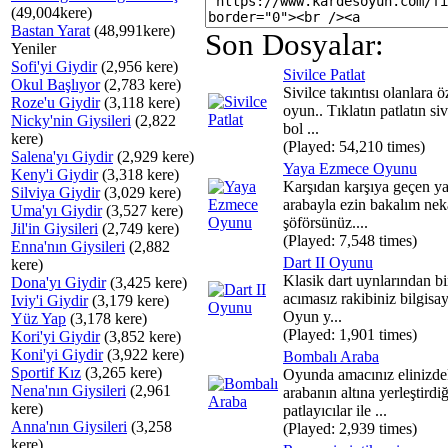
(49,004kere)
Bastan Yarat
(48,991kere)
Son Dosyalar:
Yeniler
Sofi'yi Giydir
(2,956 kere)
Sivilce Patlat
Okul Başlıyor
(2,783 kere)
Sivilce takıntısı olanlara ö
Roze'u Giydir
(3,118 kere)
oyun.. Tıklatın patlatın siv
Nicky'nin Giysileri
(2,822
bol ...
kere)
(Played: 54,210 times)
Salena'yı Giydir
(2,929 kere)
Yaya Ezmece Oyunu
Keny'i Giydir
(3,318 kere)
Karşıdan karşıya geçen ya
Silviya Giydir
(3,029 kere)
arabayla ezin bakalım nek
Uma'yı Giydir
(3,527 kere)
şöförsünüz....
Jil'in Giysileri
(2,749 kere)
(Played: 7,548 times)
Enna'nın Giysileri
(2,882
Dart II Oyunu
kere)
Klasik dart uynlarından bi
Dona'yı Giydir
(3,425 kere)
acımasız rakibiniz bilgisay
Iviy'i Giydir
(3,179 kere)
Oyun y...
Yüz Yap
(3,178 kere)
(Played: 1,901 times)
Kori'yi Giydir
(3,852 kere)
Koni'yi Giydir
(3,922 kere)
Bombalı Araba
Sportif Kız
(3,265 kere)
Oyunda amacınız elinizde
Nena'nın Giysileri
(2,961
arabanın altına yerleştirdi
kere)
patlayıcılar ile ...
Anna'nın Giysileri
(3,258
(Played: 2,939 times)
kere)