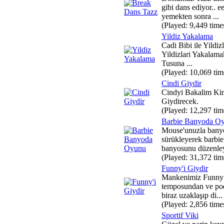
gibi dans ediyor.. e
yemekten sonra ...
(Played: 9,449 time
Yildiz Yakalama
Cadi Bibi ile Yildiz
Yildizlari Yakalama
Tusuna ...
(Played: 10,069 tim
Cindi Giydir
Cindyi Bakalim Ki
Giydirecek.
(Played: 12,297 tim
Barbie Banyoda O
Mouse'unuzla banyo
sürükleyerek barbie
banyosunu düzenley
(Played: 31,372 tim
Funny'i Giydir
Mankenimiz Funny 
temposundan ve po
biraz uzaklaşıp di...
(Played: 2,856 time
Sportif Viki