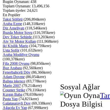
Bugün Oynanan: 438
Toplam Oynanan: 13,496,156
Toplam üyeler: 24,621
En Popüler
Taksi Şöförü
(206,894kere)
Araba Ezme
(148,318kere)
Diz Ameliyatı
(118,546kere)
Buzda Motor Şovu
(116,595kere)
Dev Teker Şehirde
(113,203kere)
Atv Ve Motor Kullan
(111,968kere)
iki Kisilik Mario
(104,759kere)
Usta Şoför
(101,632kere)
Araba Modifiye Oyunu
(100,378kere)
Fifa 2008 Oyunu
(98,856kere)
Buz Arabası
(92,560kere)
Fenerbahçeli Döv
(86,366kere)
Adam Dovme
(86,054kere)
Baliga iskence
(83,778kere)
Sosyal Ağlar
Mario 2007
(79,214kere)
Counter Strike
(79,116kere)
Ta
Kızgın Baba
(78,659kere)
Pasta Yap
(74,821kere)
Dosya Bilgisi
Galatasarayli Dov
(69,338kere)
Ağaçda Ev Yap
(67,998kere)