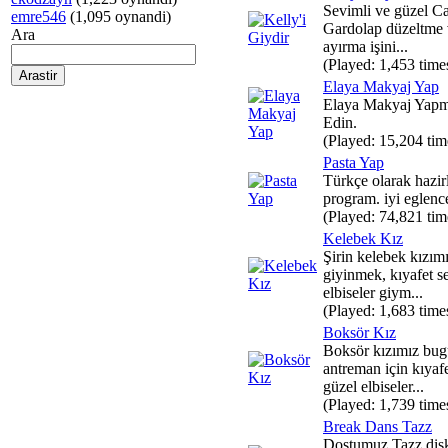
Sevimli ve güzel Car
emre546
(1,095 oynandi)
Gardolap düzeltme v
Ara
ayırma işini...
(Played: 1,453 time
Elaya Makyaj Yap
Elaya Makyaj Yapm
Edin.
(Played: 15,204 tim
Pasta Yap
Türkçe olarak hazir
program. iyi eglence
(Played: 74,821 tim
Kelebek Kız
Şirin kelebek kızım
giyinmek, kıyafet 
elbiseler giym...
(Played: 1,683 time
Boksör Kız
Boksör kızımız bug
antreman için kıyaf
güzel elbiseler...
(Played: 1,739 time
Break Dans Tazz
Dostumuz Tazz disk