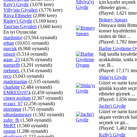
için kıyafet seçmek
Kety'i Giydir
(3,078 kere)
elbiseler giym...
Villy'nin Giysileri
(3,776 kere)
(Played: 1,621 time
Rüya Elbiseler
(2,890 kere)
Britney Spears
Ripley'i Giydir
(3,169 kere)
Dünyaca ünlü Britn
Tara'nın Giysileri
(3,660 kere)
konser kıyafetlerini
En iyi Oyuncular
sizden de fikir ...
martinstoj
(23,564 oynandi)
(Played: 1,782 time
erhan
(10,651 oynandi)
nurcuk
(6,968 oynandi)
Barbie Giydirme O
nügzö
(5,514 oynandi)
Sağ tarafta kıyafetle
aqan_23
(4,676 oynandi)
ayakkabılar, solda i
gamzefb
(3,291 oynandi)
var. B...
mehmet.
(3,154 oynandi)
(Played: 17,171 tim
reco
(3,043 oynandi)
Shila'yı Giydir
madeinaslan
(2,535 oynandi)
Güzel ve narin kızı
charlotte
(2,484 oynandi)
günlük kıyafet seç
EMRED1974
(2,459 oynandi)
elbiseler giymek ...
cimen gozlum
(2,367 oynandi)
(Played: 1,656 time
eczaci_07
(2,256 oynandi)
Jaclin'i Giydir
gizemnur
(1,755 oynandi)
Güzel ve narin kızı
ultraslanturgay
(1,582 oynandi)
akşam verilecek balo
zafer_fb
(1,569 oynandi)
seçmek ve gü...
MeRT
(1,560 oynandi)
(Played: 1,482 time
ongun
(1,286 oynandi)
Kelly'i Giydir
ekodzayn
(1,223 oynandi)