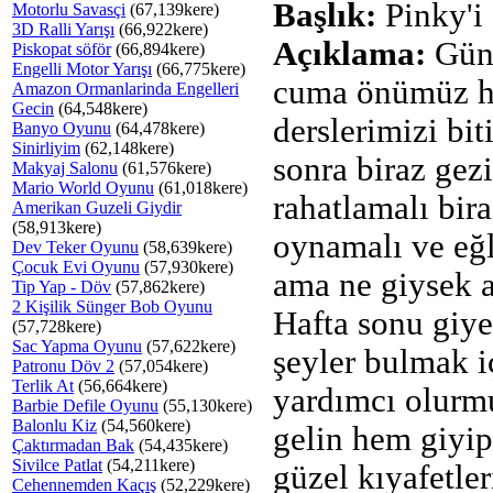
Başlık:
Pinky'i
Motorlu Savasçi
(67,139kere)
3D Ralli Yarışı
(66,922kere)
Açıklama:
Gün
Piskopat söför
(66,894kere)
Engelli Motor Yarışı
(66,775kere)
cuma önümüz h
Amazon Ormanlarinda Engelleri
Gecin
(64,548kere)
derslerimizi bit
Banyo Oyunu
(64,478kere)
Sinirliyim
(62,148kere)
sonra biraz gez
Makyaj Salonu
(61,576kere)
Mario World Oyunu
(61,018kere)
rahatlamalı bir
Amerikan Guzeli Giydir
(58,913kere)
oynamalı ve eğ
Dev Teker Oyunu
(58,639kere)
Çocuk Evi Oyunu
(57,930kere)
ama ne giysek a
Tip Yap - Döv
(57,862kere)
2 Kişilik Sünger Bob Oyunu
Hafta sonu giye
(57,728kere)
Sac Yapma Oyunu
(57,622kere)
şeyler bulmak i
Patronu Döv 2
(57,054kere)
Terlik At
(56,664kere)
yardımcı olurm
Barbie Defile Oyunu
(55,130kere)
Balonlu Kiz
(54,560kere)
gelin hem giyip
Çaktırmadan Bak
(54,435kere)
Sivilce Patlat
(54,211kere)
güzel kıyafetle
Cehennemden Kaçış
(52,229kere)