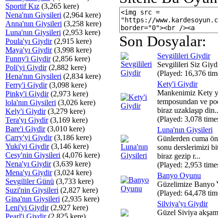
Sportif Kız
(3,265 kere)
Nena'nın Giysileri
(2,964 kere)
Anna'nın Giysileri
(3,258 kere)
Luna'nın Giysileri
(2,953 kere)
Son Dosyalar:
Poula'yı Giydir
(2,915 kere)
Maya'yı Giydir
(3,998 kere)
Sevgilileri Giydir
Funny'i Giydir
(2,856 kere)
Sevgilileri Siz Giyd
Poli'yi Giydir
(2,882 kere)
(Played: 16,376 tim
Hena'nın Giysileri
(2,834 kere)
Kety'i Giydir
Ferry'i Giydir
(3,098 kere)
Mankenimiz Kety y
Pinky'i Giydir
(2,973 kere)
temposundan ve po
lola'nın Giysileri
(3,026 kere)
biraz uzaklaşıp din..
Kely'i Giydir
(3,279 kere)
(Played: 3,078 time
Tera'yı Giydir
(3,169 kere)
Bare'i Giydir
(3,010 kere)
Luna'nın Giysileri
Carry'yi Giydir
(3,186 kere)
Günlerden cuma ön
Yuki'yi Giydir
(3,146 kere)
sonu derslerimizi bi
Cesy'nin Giysileri
(4,076 kere)
biraz gezip r...
Nena'yı Giydir
(3,639 kere)
(Played: 2,953 time
Mena'yı Giydir
(3,024 kere)
Banyo Oyunu
Sevgililer Günü
(3,733 kere)
Güzelimize Banyo Y
Suzi'nin Giysileri
(2,827 kere)
(Played: 64,478 tim
Gina'nın Giysileri
(2,935 kere)
Silviya'yı Giydir
Leni'yi Giydir
(2,927 kere)
Güzel Siviya akşam
Pearl'i Giydir
(2,825 kere)