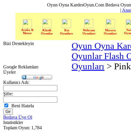
Oyun Oyna KardesOyun.Com Bedava Oyun 
|
Anas
Araba &
Sa
Klasik
Kız
Webcam
Macera
Motor
Oyun
Oyunlar
Oyunları
Oyunları
Oyunları
Bizi Destekleyin
Oyun Oyna Kar
Oyunlar Flash 
Oyunları
> Pink
Google Reklamları
Üyeler
Kullanıcı Adı:
Şifre:
Beni Hatırla
Bedava Üye Ol
Istatistikler
Toplam Oyun: 1,784