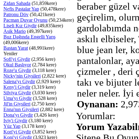
Zidan Sahada
(51,859kere)
beraber güzel v
Nefis Pastalar Yap
(50,478kere)
Patronu Döv
(50,421kere)
geçirelim, olur
Pacman Duvar Oyunu
(50,234kere)
Liseli Kız Giydir
(49,835kere)
gardolabımda ne
Asik Mario
(49,397kere)
askılı elbiseler, 
Buz Dağında Engelli Yarış
(49,006kere)
blue jean ler, k
Bastan Yarat
(48,991kere)
Yeniler
pantalonlar, aya
Sofi'yi Giydir
(2,956 kere)
Okul Başlıyor
(2,784 kere)
çizmeler , deri ç
Roze'u Giydir
(3,118 kere)
Nicky'nin Giysileri
(2,822 kere)
takı ve bijuter l
Salena'yı Giydir
(2,929 kere)
Keny'i Giydir
(3,319 kere)
neler neler. İyi 
Silviya Giydir
(3,030 kere)
Uma'yı Giydir
(3,528 kere)
Oynanan:
2,97
Jil'in Giysileri
(2,750 kere)
Enna'nın Giysileri
(2,882 kere)
Yorumlar:
Dona'yı Giydir
(3,426 kere)
Iviy'i Giydir
(3,180 kere)
Yorum Yazabilm
Yüz Yap
(3,178 kere)
Kori'yi Giydir
(3,852 kere)
Sitene Bu Oyun
Koni'yi Giydir
(3,923 kere)