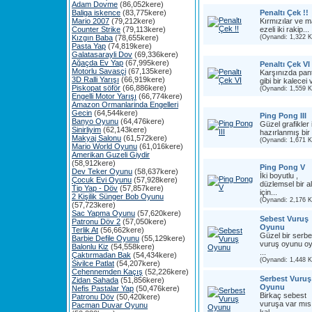
Adam Dovme
(86,052kere)
Baliga iskence
(83,775kere)
Penaltı Çek !!
Mario 2007
(79,212kere)
Kırmızılar ve m
Counter Strike
(79,113kere)
ezeli iki rakip...
Kızgın Baba
(78,655kere)
(Oynandi: 1,322 K
Pasta Yap
(74,819kere)
Galatasarayli Dov
(69,336kere)
Ağaçda Ev Yap
(67,995kere)
Penaltı Çek VI
Motorlu Savasçi
(67,135kere)
Karşınızda pan
3D Ralli Yarışı
(66,919kere)
gibi bir kalecei 
Piskopat söför
(66,886kere)
(Oynandi: 1,559 K
Engelli Motor Yarışı
(66,774kere)
Amazon Ormanlarinda Engelleri
Gecin
(64,544kere)
Ping Pong III
Banyo Oyunu
(64,476kere)
Güzel grafikler 
Sinirliyim
(62,143kere)
hazırlanmış bir 
Makyaj Salonu
(61,572kere)
(Oynandi: 1,671 K
Mario World Oyunu
(61,016kere)
Amerikan Guzeli Giydir
(58,912kere)
Ping Pong V
Dev Teker Oyunu
(58,637kere)
İki boyutlu ,
Çocuk Evi Oyunu
(57,928kere)
düzlemsel bir a
Tip Yap - Döv
(57,857kere)
için...
2 Kişilik Sünger Bob Oyunu
(Oynandi: 2,176 K
(57,723kere)
Sac Yapma Oyunu
(57,620kere)
Sebest Vuruş
Patronu Döv 2
(57,050kere)
Oyunu
Terlik At
(56,662kere)
Güzel bir serbe
Barbie Defile Oyunu
(55,129kere)
vuruş oyunu o
Balonlu Kiz
(54,558kere)
...
Çaktırmadan Bak
(54,434kere)
(Oynandi: 1,448 K
Sivilce Patlat
(54,207kere)
Cehennemden Kaçış
(52,226kere)
Serbest Vuruş
Zidan Sahada
(51,856kere)
Oyunu
Nefis Pastalar Yap
(50,476kere)
Birkaç sebest
Patronu Döv
(50,420kere)
vuruşa var mısı
Pacman Duvar Oyunu