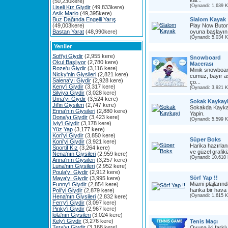
kal...
(50,230kere)
(Oynandi: 1,639 K
Liseli Kız Giydir
(49,833kere)
Asik Mario
(49,395kere)
Buz Dağında Engelli Yarış
Slalom Kayak
(49,003kere)
Play Now Buto
Bastan Yarat
(48,990kere)
oyuna başlayın.
(Oynandi: 5,034 K
Yeniler
Sofi'yi Giydir
(2,955 kere)
Snowboard
Okul Başlıyor
(2,780 kere)
Macerası
Roze'u Giydir
(3,116 kere)
Minik snowboa
Nicky'nin Giysileri
(2,821 kere)
cumuz, bayır a
Salena'yı Giydir
(2,928 kere)
ço...
Keny'i Giydir
(3,317 kere)
(Oynandi: 3,921 K
Silviya Giydir
(3,028 kere)
Uma'yı Giydir
(3,524 kere)
Sokak Kaykay
Jil'in Giysileri
(2,747 kere)
Sokakda Kayk
Enna'nın Giysileri
(2,880 kere)
Yapin.
Dona'yı Giydir
(3,423 kere)
(Oynandi: 5,599 K
Iviy'i Giydir
(3,178 kere)
Yüz Yap
(3,177 kere)
Kori'yi Giydir
(3,850 kere)
Süper Boks
Koni'yi Giydir
(3,921 kere)
Harika hazırla
Sportif Kız
(3,264 kere)
ve güzel grafiki
Nena'nın Giysileri
(2,959 kere)
(Oynandi: 10,610 
Anna'nın Giysileri
(3,257 kere)
Luna'nın Giysileri
(2,952 kere)
Poula'yı Giydir
(2,912 kere)
Sörf Yap !!
Maya'yı Giydir
(3,995 kere)
Miami plajların
Funny'i Giydir
(2,854 kere)
harika bir hava 
Poli'yi Giydir
(2,879 kere)
(Oynandi: 1,615 K
Hena'nın Giysileri
(2,832 kere)
Ferry'i Giydir
(3,097 kere)
Pinky'i Giydir
(2,967 kere)
lola'nın Giysileri
(3,024 kere)
Kely'i Giydir
(3,276 kere)
Tenis Maçı
Tera'yı Giydir
(3,168 kere)
Oyuna iki farklı