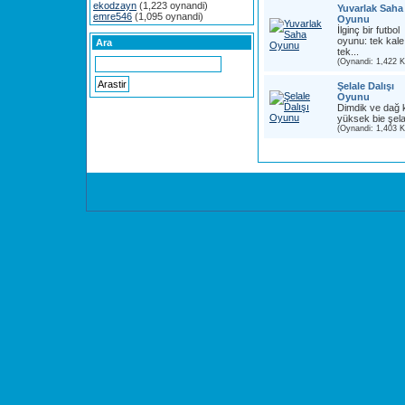
ekodzayn
(1,223 oynandi)
Yuvarlak Saha
emre546
(1,095 oynandi)
Oyunu
İlginç bir futbol
oyunu: tek kale
Ara
tek...
(Oynandi: 1,422 K
Şelale Dalışı
Oyunu
Dimdik ve dağ 
yüksek bie şelal
(Oynandi: 1,403 K