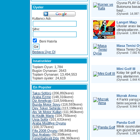
Oyuna PLAY 
Butonuna basa
Üyeler
başl...
(Oynandi: 14,087 
Kullanıcı Adı:
Langırt Maçı
Uluslar arası la
Şifre:
olimpiyatlarınn..
(Oynandi: 1,604 K
Beni Hatırla
Masa Tenisi O
Masa Tenisi O
Bedava Üye Ol
(Oynandi: 7,092 K
Istatistikler
Toplam Oyun: 1,784
Mini Golf III
Bugün Oynanan: 2643
Kolay bir golf 
Toplam Oynanan: 13,494,553
atış alanlarının.
Toplam üyeler: 24,619
(Oynandi: 1,644 K
En Popüler
Taksi Şöförü
(206,892kere)
Mızrak Atma
Araba Ezme
(148,316kere)
4 Farklı yarışç
Diz Ameliyatı
(118,544kere)
birini seçerek oy
Buzda Motor Şovu
(116,593kere)
(Oynandi: 8,944 K
Dev Teker Şehirde
(113,198kere)
Atv Ve Motor Kullan
(111,963kere)
iki Kisilik Mario
(104,755kere)
Usta Şoför
(101,631kere)
Panda Golf
Araba Modifiye Oyunu
Minik oyuncula
(100,377kere)
için güzel bir go
Fifa 2008 Oyunu
(98,845kere)
(Oynandi: 1,262 K
Buz Arabası
(92,558kere)
Fenerbahçeli Döv
(86,360kere)