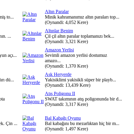
Altın Paralar
iş to...
Minik kahramanımız altın paraları top...
(Oynandi: 4,052 Kere)
Altınlar Benim
ın. ...
Çil çil altın paralar toplamanızı bek...
(Oynandi: 3,321 Kere)
Amazon Yerlisi
un açı...
Sevimli amazon yerlisi dostumuz
amazo...
(Oynandi: 1,370 Kere)
Ask Heryerde
rı dü...
Yakisiklimi yakisikli süper bir playb...
(Oynandi: 13,439 Kere)
Atış Poligonu II
ota
SWAT takımının atış poligonunda bir d...
(Oynandi: 3,317 Kere)
Bal Kabağı Oyunu
k. Çin ...
Bal kabağını bu mezarlıktan hiç bir m...
(Oynandi: 1,497 Kere)