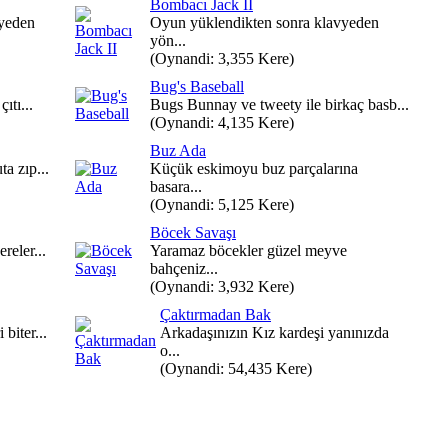
Bombacı Jack II
vyeden
Oyun yüklendikten sonra klavyeden
yön...
(Oynandi: 3,355 Kere)
Bug's Baseball
ıtı...
Bugs Bunnay ve tweety ile birkaç basb...
(Oynandi: 4,135 Kere)
Buz Ada
ta zıp...
Küçük eskimoyu buz parçalarına
basara...
(Oynandi: 5,125 Kere)
Böcek Savaşı
reler...
Yaramaz böcekler güzel meyve
bahçeniz...
(Oynandi: 3,932 Kere)
Çaktırmadan Bak
 biter...
Arkadaşınızın Kız kardeşi yanınızda
o...
(Oynandi: 54,435 Kere)