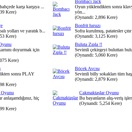
Bombacı Jack
 bahçede karşı karşıya ...
Oyun yüklendikten sonra kla
139 Kere)
yön...
(Oynandi: 2,896 Kere)
çe
Bonfrit hırsızı
lı yolları ve yaratık b...
Sofra kurulmuş, patatesler çıtır ç
453 Kere)
(Oynandi: 3,125 Kere)
Oyunu
Buluta Zıpla !!
arnını doyurmak için
Sevimli çekirgeyi buluttan bulu
(Oynandi: 5,060 Kere)
,075 Kere)
ü
Böcek Avcısı
ikten sonra PLAY
Sevimli billy sokakları tüm haşe
(Oynandi: 2,879 Kere)
498 Kere)
! Oyunu
Çakmaktaşlar Oyunu
 anlaşamdığınız, hiç
Bu bayanların alış-veriş işleri
(Oynandi: 5,254 Kere)
499 Kere)