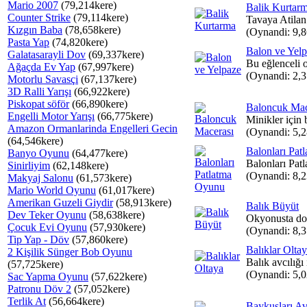
Mario 2007
(79,214kere)
Balik Kurtar
Counter Strike
(79,114kere)
Tavaya Atilan 
Kızgın Baba
(78,658kere)
(Oynandi: 9,
Pasta Yap
(74,820kere)
Balon ve Yel
Galatasarayli Dov
(69,337kere)
Bu eğlenceli 
Ağaçda Ev Yap
(67,997kere)
(Oynandi: 2,
Motorlu Savasçi
(67,137kere)
3D Ralli Yarışı
(66,922kere)
Piskopat söför
(66,890kere)
Baloncuk Mac
Engelli Motor Yarışı
(66,775kere)
Minikler için 
Amazon Ormanlarinda Engelleri Gecin
(Oynandi: 5,
(64,546kere)
Balonları Pat
Banyo Oyunu
(64,477kere)
Balonları Patl
Sinirliyim
(62,148kere)
(Oynandi: 8,
Makyaj Salonu
(61,573kere)
Mario World Oyunu
(61,017kere)
Amerikan Guzeli Giydir
(58,913kere)
Balık Büyüt
Dev Teker Oyunu
(58,638kere)
Okyonusta dola
Çocuk Evi Oyunu
(57,930kere)
(Oynandi: 8,
Tip Yap - Döv
(57,860kere)
Balıklar Olta
2 Kişilik Sünger Bob Oyunu
Balık avcılığı 
(57,725kere)
(Oynandi: 5,
Sac Yapma Oyunu
(57,622kere)
Patronu Döv 2
(57,052kere)
Terlik At
(56,664kere)
Baykuşları Av