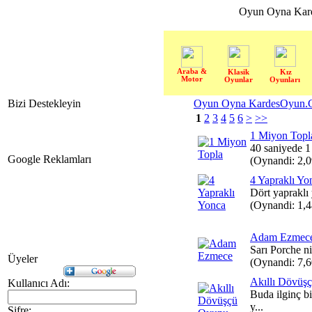
Oyun Oyna Kar
Araba &
Klasik
Kız
Motor
Oyunlar
Oyunları
Bizi Destekleyin
Oyun Oyna KardesOyun.C
1
2
3
4
5
6
>
>>
1 Miyon Topl
40 saniyede 1 
Google Reklamları
(Oynandi: 2,
4 Yapraklı Yo
Dört yapraklı 
(Oynandi: 1,
Adam Ezmec
Sarı Porche n
Üyeler
(Oynandi: 7,
Akıllı Dövüş
Kullanıcı Adı:
Buda ilginç b
y...
Şifre: