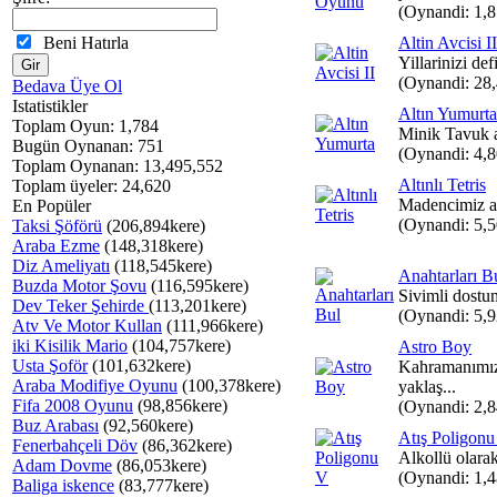
(Oynandi: 1,
Beni Hatırla
Altin Avcisi II
Yillarinizi def
(Oynandi: 28
Bedava Üye Ol
Istatistikler
Altın Yumurta
Toplam Oyun: 1,784
Minik Tavuk al
Bugün Oynanan: 751
(Oynandi: 4,
Toplam Oynanan: 13,495,552
Altınlı Tetris
Toplam üyeler: 24,620
Madencimiz al
En Popüler
(Oynandi: 5,
Taksi Şöförü
(206,894kere)
Araba Ezme
(148,318kere)
Diz Ameliyatı
(118,545kere)
Anahtarları B
Buzda Motor Şovu
(116,595kere)
Sivimli dostumu
Dev Teker Şehirde
(113,201kere)
(Oynandi: 5,
Atv Ve Motor Kullan
(111,966kere)
iki Kisilik Mario
(104,757kere)
Astro Boy
Usta Şoför
(101,632kere)
Kahramanımız
Araba Modifiye Oyunu
(100,378kere)
yaklaş...
Fifa 2008 Oyunu
(98,856kere)
(Oynandi: 2,
Buz Arabası
(92,560kere)
Atış Poligon
Fenerbahçeli Döv
(86,362kere)
Alkollü olarak 
Adam Dovme
(86,053kere)
(Oynandi: 1,
Baliga iskence
(83,777kere)