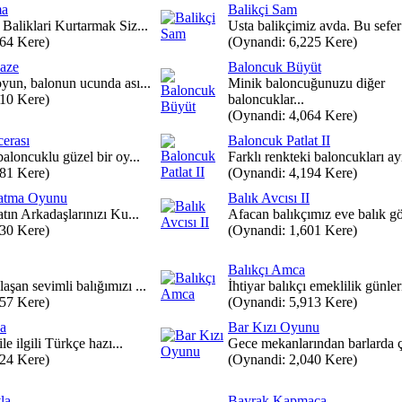
ma
Balikçi Sam
Baliklari Kurtarmak Siz...
Usta balikçimiz avda. Bu sefer 
864 Kere)
(Oynandi: 6,225 Kere)
paze
Baloncuk Büyüt
oyun, balonun ucunda ası...
Minik baloncuğunuzu diğer
310 Kere)
baloncuklar...
(Oynandi: 4,064 Kere)
erası
Baloncuk Patlat II
baloncuklu güzel bir oy...
Farklı renkteki baloncukları ayr
281 Kere)
(Oynandi: 4,194 Kere)
latma Oyunu
Balık Avcısı II
atın Arkadaşlarınızı Ku...
Afacan balıkçımız eve balık gö
230 Kere)
(Oynandi: 1,601 Kere)
Balıkçı Amca
şan sevimli balığımızı ...
İhtiyar balıkçı emeklilik günler
357 Kere)
(Oynandi: 5,913 Kere)
ya
Bar Kızı Oyunu
ile ilgili Türkçe hazı...
Gece mekanlarından barlarda ça
024 Kere)
(Oynandi: 2,040 Kere)
la
Bayrak Kapmaca