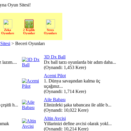
a Oyun Sitesi!
Zeka
2 Kişilik
Stres
Oyunları
Oyunlar
Oyunları
itesi
> Beceri Oyunları
3D Dx Ball
 lazım....
Dx ball tarzı oyunlarda bir adım daha...
(Oynandi: 1,453 Kere)
Acemi Pilot
1. Dünya savaşından kalma üç
uçağınız...
(Oynandi: 1,714 Kere)
Aile Babası
şitli h...
Elinizdeki şaka tabancası ile alile b...
(Oynandi: 10,022 Kere)
Altin Avcisi
lamak
Yillarinizi define avcisi olarak yokl...
(Oynandi: 10,214 Kere)