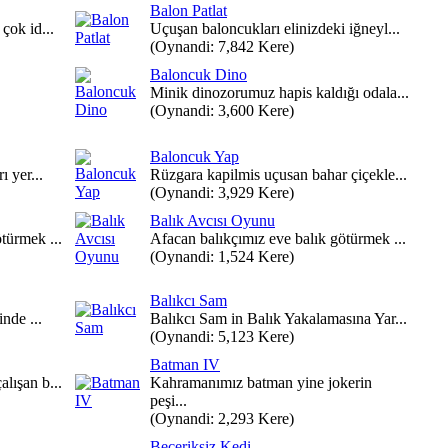
Balon Patlat
çok id...
Uçuşan baloncukları elinizdeki iğneyl...
(Oynandi: 7,842 Kere)
Baloncuk Dino
Minik dinozorumuz hapis kaldığı odala...
(Oynandi: 3,600 Kere)
Baloncuk Yap
ı yer...
Rüzgara kapilmis uçusan bahar çiçekle...
(Oynandi: 3,929 Kere)
Balık Avcısı Oyunu
türmek ...
Afacan balıkçımız eve balık götürmek ...
(Oynandi: 1,524 Kere)
Balıkcı Sam
inde ...
Balıkcı Sam in Balık Yakalamasına Yar...
(Oynandi: 5,123 Kere)
Batman IV
lışan b...
Kahramanımız batman yine jokerin
peşi...
(Oynandi: 2,293 Kere)
Beceriksiz Kedi