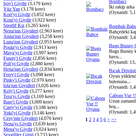
Bombacı
Iviy'i Giydir
(3,179 kere)
İki rakip arka
Yüz Yap
(3,178 kere)
(Oynandi: 5,
Kori'yi Giydir
(3,852 kere)
Koni'yi Giydir
(3,922 kere)
Sportif Kız
(3,265 kere)
Bombalı Bah
Nena'nın Giysileri
(2,963 kere)
Bahçedeki kapa
Anna'nın Giysileri
(3,258 kere)
(Oynandi: 3,
Luna'nın Giysileri
(2,953 kere)
Bugs Bunny 
Poula'yı Giydir
(2,913 kere)
Bugs Bunny k
Maya'yı Giydir
(3,997 kere)
havu...
Funny'i Giydir
(2,856 kere)
(Oynandi: 13
Poli'yi Giydir
(2,880 kere)
Hena'nın Giysileri
(2,834 kere)
Bıçak Dövüş
Ferry'i Giydir
(3,098 kere)
Oyun yüklend
Pinky'i Giydir
(2,970 kere)
butonuna...
lola'nın Giysileri
(3,026 kere)
(Oynandi: 1,
Kely'i Giydir
(3,277 kere)
Çabonı Vur !
Tera'yı Giydir
(3,169 kere)
Uzun zamandır
Bare'i Giydir
(3,009 kere)
hoş...
Carry'yi Giydir
(3,186 kere)
(Oynandi: 1,
Yuki'yi Giydir
(3,146 kere)
Cesy'nin Giysileri
(4,076 kere)
1
2
3
4
5
6
>
>>
Nena'yı Giydir
(3,639 kere)
Mena'yı Giydir
(3,024 kere)
Sevgililer Günü
(3,733 kere)