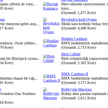
ları çifteniz ile vuru...
Mavi takımda oynoyorsunuz, r
505 Kere)
kırm...
(Oynandi: 1,471 Kere)
onu
Beyzbolcu kedi Oyunu
iz istasyona gelen araç...
Minik kara kedimiz birkaç beyz
717 Kere)
(Oynandi: 4,408 Kere)
Bisiklet Cambazı
i toplayın. Oyun yüklen...
BMX bisikletinizle mahallenizde
479 Kere)
(Oynandi: 2,733 Kere)
Blob Çiftliği
nmış bir Blackjack oyunu...
Blob yetiştiriciliği yapıyorsunuz
634 Kere)
(Oynandi: 2,382 Kere)
BMX Cambazı II
klardan oluşan bir yığı...
BMX bisikletinizle mahallenizde
481 Kere)
(Oynandi: 3,371 Kere)
r
Bobby'nin Macerası
 Avlarken Ona Yardimci
Bobby altın paraları toplamak i
(Oynandi: 2,812 Kere)
364 Kere)