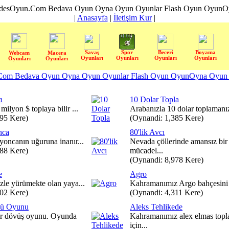
desOyun.Com Bedava Oyun Oyna Oyun Oyunlar Flash Oyun OyunOyn
|
Anasayfa
|
İletişim Kur
|
Savaş
Spor
Beceri
Boyama
Webcam
Macera
Oyunları
Oyunları
Oyunları
Oyunları
Oyunları
Oyunları
om Bedava Oyun Oyna Oyun Oyunlar Flash Oyun OyunOyna Oyun S
a
10 Dolar Topla
milyon $ toplaya bilir ...
Arabanızla 10 dolar toplamanız
095 Kere)
(Oynandi: 1,385 Kere)
nca
80'lik Avcı
yoncanın uğuruna inanır...
Nevada çöllerinde amansız bir
488 Kere)
mücadel...
(Oynandi: 8,978 Kere)
e
Agro
izle yürümekte olan yaya...
Kahramanımız Argo bahçesini çe
602 Kere)
(Oynandi: 4,311 Kere)
çü Oyunu
Aleks Tehlikede
ir dövüş oyunu. Oyunda
Kahramanımız alex elmas top
için...