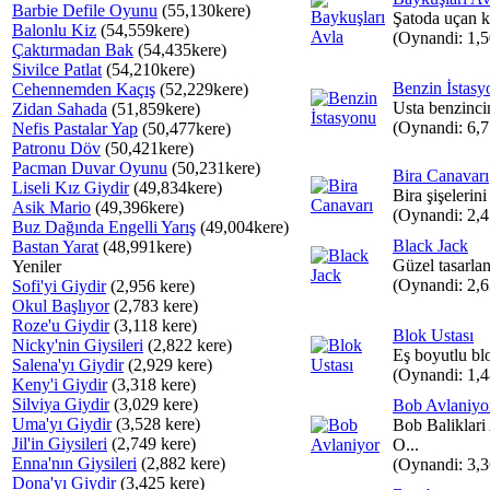
Barbie Defile Oyunu
(55,130kere)
Şatoda uçan kuş
Balonlu Kiz
(54,559kere)
(Oynandi: 1,
Çaktırmadan Bak
(54,435kere)
Sivilce Patlat
(54,210kere)
Benzin İstasy
Cehennemden Kaçış
(52,229kere)
Usta benzincim
Zidan Sahada
(51,859kere)
(Oynandi: 6,
Nefis Pastalar Yap
(50,477kere)
Patronu Döv
(50,421kere)
Pacman Duvar Oyunu
(50,231kere)
Bira Canavarı
Liseli Kız Giydir
(49,834kere)
Bira şişelerin
Asik Mario
(49,396kere)
(Oynandi: 2,
Buz Dağında Engelli Yarış
(49,004kere)
Black Jack
Bastan Yarat
(48,991kere)
Güzel tasarla
Yeniler
(Oynandi: 2,
Sofi'yi Giydir
(2,956 kere)
Okul Başlıyor
(2,783 kere)
Roze'u Giydir
(3,118 kere)
Blok Ustası
Nicky'nin Giysileri
(2,822 kere)
Eş boyutlu blo
Salena'yı Giydir
(2,929 kere)
(Oynandi: 1,
Keny'i Giydir
(3,318 kere)
Silviya Giydir
(3,029 kere)
Bob Avlaniyo
Uma'yı Giydir
(3,528 kere)
Bob Baliklari
Jil'in Giysileri
(2,749 kere)
O...
Enna'nın Giysileri
(2,882 kere)
(Oynandi: 3,
Dona'yı Giydir
(3,425 kere)