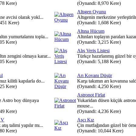
878 Kere)
(Oynandi: 8,970 Kere)
Altıgen Oyunu
ine avcisi olarak yokl...
Altıgenin merkezine yerleştirilm
,451 Kere)
(Oynandi: 1,608 Kere)
Altına Hücum
tın yumurtalarını topla...
Altınları toplayın paraları kazan
805 Kere)
(Oynandi: 3,215 Kere)
Alış Veriş Listesi
tın zengini olmaya karar...
Türkçe hazırlanmış güzel bir oy
505 Kere)
(Oynandi: 5,188 Kere)
ul
Arı Kovanı Düşür
z kilitli kapılarla do...
Karşı takımın arı kovanına saldı
925 Kere)
(Oynandi: 4,250 Kere)
Astronot Firlat
 Astro boy dünyaya
Yukaridan düsen küçük astron
mouse...
849 Kere)
(Oynandi: 4,236 Kere)
u V
Aşçı Kız
atış talimi yapılır mı...
Çin mutfağından güzel bir örne
480 Kere)
(Oynandi: 10,044 Kere)