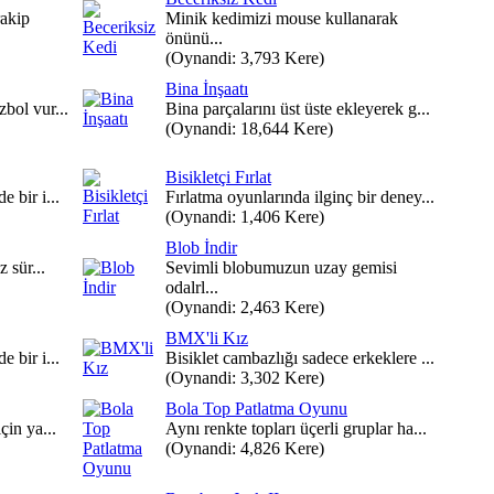
akip
Minik kedimizi mouse kullanarak
önünü...
(Oynandi: 3,793 Kere)
Bina İnşaatı
bol vur...
Bina parçalarını üst üste ekleyerek g...
(Oynandi: 18,644 Kere)
Bisikletçi Fırlat
 bir i...
Fırlatma oyunlarında ilginç bir deney...
(Oynandi: 1,406 Kere)
Blob İndir
 sür...
Sevimli blobumuzun uzay gemisi
odalrl...
(Oynandi: 2,463 Kere)
BMX'li Kız
 bir i...
Bisiklet cambazlığı sadece erkeklere ...
(Oynandi: 3,302 Kere)
Bola Top Patlatma Oyunu
çin ya...
Aynı renkte topları üçerli gruplar ha...
(Oynandi: 4,826 Kere)