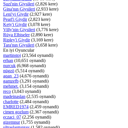
Suzi'nin Giysileri
(2,826 kere)
Gina'nın Giysileri
(2,933 kere)
Leni'yi Giydir
(2,927 kere)
Pearl'i Giydir
(2,823 kere)
Kety'i Giydir
(3,078 kere)
Villy'nin Giysileri
(3,776 kere)
Rüya Elbiseler
(2,890 kere)
Ripley'i Giydir
(3,169 kere)
Tara'nın Giysileri
(3,658 kere)
En iyi Oyuncular
martinstoj
(23,564 oynandi)
erhan
(10,651 oynandi)
nurcuk
(6,968 oynandi)
nügzö
(5,514 oynandi)
aqan_23
(4,676 oynandi)
gamzefb
(3,291 oynandi)
mehmet.
(3,154 oynandi)
reco
(3,043 oynandi)
madeinaslan
(2,535 oynandi)
charlotte
(2,484 oynandi)
EMRED1974
(2,459 oynandi)
cimen gozlum
(2,367 oynandi)
eczaci_07
(2,256 oynandi)
gizemnur
(1,755 oynandi)
ultraslanturgay
(1,582 oynandi)