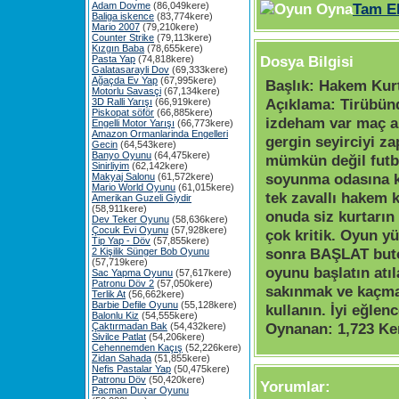
Adam Dovme
(86,049kere)
Tam E
Baliga iskence
(83,774kere)
Mario 2007
(79,210kere)
Counter Strike
(79,113kere)
Kızgın Baba
(78,655kere)
Dosya Bilgisi
Pasta Yap
(74,818kere)
Galatasarayli Dov
(69,333kere)
Ağaçda Ev Yap
(67,995kere)
Başlık:
Hakem Kur
Motorlu Savasçi
(67,134kere)
Açıklama:
Tirübün
3D Ralli Yarışı
(66,919kere)
Piskopat söför
(66,885kere)
izdeham var maç al
Engelli Motor Yarışı
(66,773kere)
Amazon Ormanlarinda Engelleri
gergin seyirciyi z
Gecin
(64,543kere)
Banyo Oyunu
(64,475kere)
mümkün değil futb
Sinirliyim
(62,142kere)
soyunma odasına ka
Makyaj Salonu
(61,572kere)
Mario World Oyunu
(61,015kere)
tek zavallı hakem 
Amerikan Guzeli Giydir
(58,911kere)
onuda siz kurtarı
Dev Teker Oyunu
(58,636kere)
Çocuk Evi Oyunu
(57,928kere)
çok kritik. Oyun y
Tip Yap - Döv
(57,855kere)
sonra BAŞLAT but
2 Kişilik Sünger Bob Oyunu
(57,719kere)
oyunu başlatın atı
Sac Yapma Oyunu
(57,617kere)
Patronu Döv 2
(57,050kere)
sakınmak ve kaçma
Terlik At
(56,662kere)
Barbie Defile Oyunu
(55,128kere)
kullanın. İyi eğlenc
Balonlu Kiz
(54,555kere)
Oynanan:
1,723 Ke
Çaktırmadan Bak
(54,432kere)
Sivilce Patlat
(54,206kere)
Cehennemden Kaçış
(52,226kere)
Zidan Sahada
(51,855kere)
Nefis Pastalar Yap
(50,475kere)
Patronu Döv
(50,420kere)
Yorumlar:
Pacman Duvar Oyunu