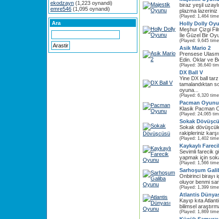
ekodzayn
(1,223 oynandi)
biraz yeşil uzayl
emre546
(1,095 oynandi)
plazma lazeriniz e
(Played: 1,464 time
Ara
Holly Dolly Oy
Meşhur Çizgi Fi
İle Güzel Bir Oyu
(Played: 9,645 time
Asik Mario 2
Prensese Ulasma
Edin. Oklar ve Bo
(Played: 36,640 ti
DX Ball V
Yine DX ball tar
tamalandıktan s
oyuna...
(Played: 6,320 time
Pacman Oyunu
Klasik Pacman 
(Played: 24,065 ti
Sokak Dövüşc
Sokak dövüşcüle
rakipleriniz karş
(Played: 1,402 time
Kaykaylı Farec
Sevimli farecik g
yapmak için soka
(Played: 1,566 time
Sarhoşum Gali
Onbirinci birayı
oluyor benmi sa
(Played: 1,399 time
Atlantis Dünya
Kayıp kıta Atlanti
bilimsel araştırmal
(Played: 1,869 time