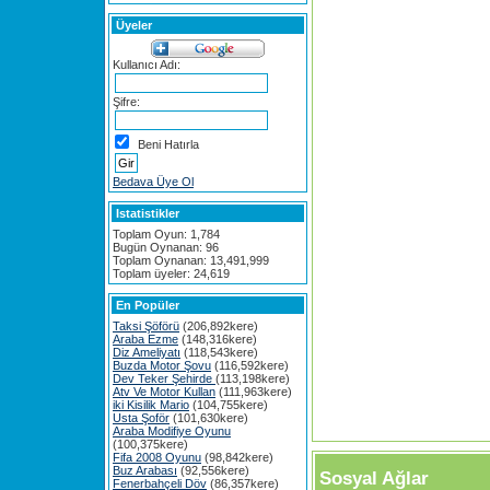
Üyeler
Kullanıcı Adı:
Şifre:
Beni Hatırla
Bedava Üye Ol
Istatistikler
Toplam Oyun: 1,784
Bugün Oynanan: 96
Toplam Oynanan: 13,491,999
Toplam üyeler: 24,619
En Popüler
Taksi Şöförü
(206,892kere)
Araba Ezme
(148,316kere)
Diz Ameliyatı
(118,543kere)
Buzda Motor Şovu
(116,592kere)
Dev Teker Şehirde
(113,198kere)
Atv Ve Motor Kullan
(111,963kere)
iki Kisilik Mario
(104,755kere)
Usta Şoför
(101,630kere)
Araba Modifiye Oyunu
(100,375kere)
Fifa 2008 Oyunu
(98,842kere)
Buz Arabası
(92,556kere)
Sosyal Ağlar
Fenerbahçeli Döv
(86,357kere)