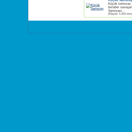
Küçük Samura
Küçük samuray 
beraber savaşar
Samurayı...
(Played: 1,819 time