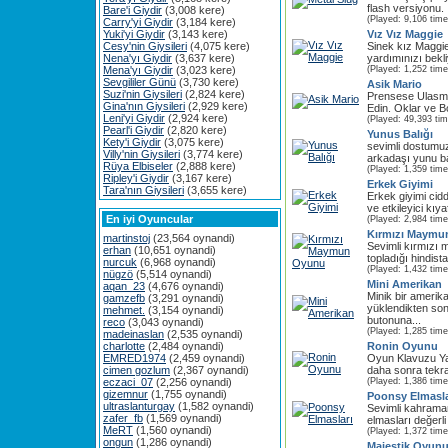
flash versiyonu. İl
Bare'i Giydir
(3,008 kere)
(Played: 9,106 time
Carry'yi Giydir
(3,184 kere)
Yuki'yi Giydir
(3,143 kere)
Vız Vız Maggie
Cesy'nin Giysileri
(4,075 kere)
Sinek kız Maggie 
Nena'yı Giydir
(3,637 kere)
yardımınızı bekli
Mena'yı Giydir
(3,023 kere)
(Played: 1,252 time
Sevgililer Günü
(3,730 kere)
Asik Mario
Suzi'nin Giysileri
(2,824 kere)
Prensese Ulasma
Gina'nın Giysileri
(2,929 kere)
Edin. Oklar ve Bo
Leni'yi Giydir
(2,924 kere)
(Played: 49,393 ti
Pearl'i Giydir
(2,820 kere)
Yunus Balığı
Kety'i Giydir
(3,075 kere)
sevimli dostumu
Villy'nin Giysileri
(3,774 kere)
arkadaşı yunu bal
Rüya Elbiseler
(2,888 kere)
(Played: 1,359 time
Ripley'i Giydir
(3,167 kere)
Erkek Giyimi
Tara'nın Giysileri
(3,655 kere)
Erkek giyimi cidd
ve etkileyici kıya
En iyi Oyuncular
(Played: 2,984 time
Kırmızı Maymu
martinstoj
(23,564 oynandi)
Sevimli kırmız
erhan
(10,651 oynandi)
topladığı hindista
nurcuk
(6,968 oynandi)
(Played: 1,432 time
nügzö
(5,514 oynandi)
Mini Amerikan
aqan_23
(4,676 oynandi)
Minik bir amerik
gamzefb
(3,291 oynandi)
yüklendikten s
mehmet.
(3,154 oynandi)
butonuna...
reco
(3,043 oynandi)
(Played: 1,285 time
madeinaslan
(2,535 oynandi)
charlotte
(2,484 oynandi)
Ronin Oyunu
EMRED1974
(2,459 oynandi)
Oyun Klavuzu Y
cimen gozlum
(2,367 oynandi)
daha sonra tekrar
eczaci_07
(2,256 oynandi)
(Played: 1,386 time
gizemnur
(1,755 oynandi)
Poonsy Elmasla
ultraslanturgay
(1,582 oynandi)
Sevimli kahrama
zafer_fb
(1,569 oynandi)
elmasları değerli 
MeRT
(1,560 oynandi)
(Played: 1,372 time
ongun
(1,286 oynandi)
Majestik Oyun