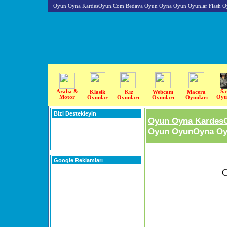
Oyun Oyna KardesOyun.Com Bedava Oyun Oyna Oyun Oyunlar Flash O
Araba &
Sa
Klasik
Kız
Webcam
Macera
Motor
Oyu
Oyunlar
Oyunları
Oyunları
Oyunları
Bizi Destekleyin
Oyun Oyna Kardes
Oyun OyunOyna Oyu
Google Reklamları