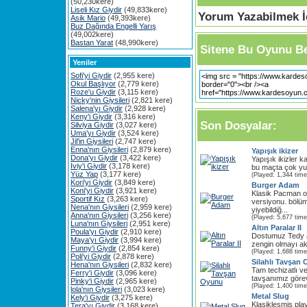
(50,230kere)
Liseli Kız Giydir
(49,833kere)
Yorum Yazabilmek İç
Asik Mario
(49,393kere)
Buz Dağında Engelli Yarış
(49,002kere)
Bastan Yarat
(48,990kere)
Sitene Bu Oyunu Be
Yeniler
Sofi'yi Giydir
(2,955 kere)
Okul Başlıyor
(2,779 kere)
Roze'u Giydir
(3,115 kere)
Nicky'nin Giysileri
(2,821 kere)
Salena'yı Giydir
(2,928 kere)
Keny'i Giydir
(3,316 kere)
Son Dosyalar:
Silviya Giydir
(3,027 kere)
Uma'yı Giydir
(3,524 kere)
Jil'in Giysileri
(2,747 kere)
Enna'nın Giysileri
(2,879 kere)
Yapışık ikizer
Dona'yı Giydir
(3,422 kere)
Yapışık ikizler 
Iviy'i Giydir
(3,178 kere)
bu maçta çok yum
Yüz Yap
(3,177 kere)
(Played: 1,344 time
Kori'yi Giydir
(3,849 kere)
Burger Adam
Koni'yi Giydir
(3,921 kere)
Klasik Pacman o
Sportif Kız
(3,263 kere)
versiyonu. bölü
Nena'nın Giysileri
(2,959 kere)
yiyebildiğ...
Anna'nın Giysileri
(3,256 kere)
(Played: 5,677 time
Luna'nın Giysileri
(2,951 kere)
Altın Paralar II
Poula'yı Giydir
(2,910 kere)
Dostumuz Tedy al
Maya'yı Giydir
(3,994 kere)
zengin olmayı ak
Funny'i Giydir
(2,854 kere)
(Played: 1,688 time
Poli'yi Giydir
(2,878 kere)
Silahlı Tavşan
Hena'nın Giysileri
(2,832 kere)
Tam techizatlı ve
Ferry'i Giydir
(3,096 kere)
tavşanımız görev
Pinky'i Giydir
(2,965 kere)
(Played: 1,400 time
lola'nın Giysileri
(3,023 kere)
Metal Slug
Kely'i Giydir
(3,275 kere)
Klasikleşmiş pla
Tera'yı Giydir
(3,168 kere)