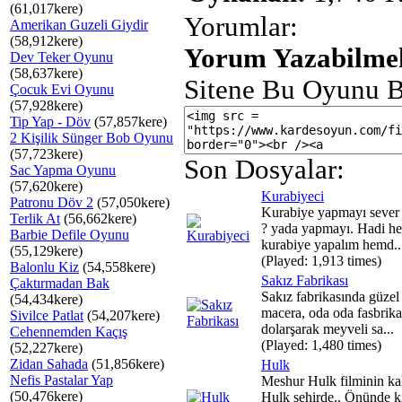
(61,017kere)
Yorumlar:
Amerikan Guzeli Giydir
(58,912kere)
Yorum Yazabilmek
Dev Teker Oyunu
(58,637kere)
Sitene Bu Oyunu B
Çocuk Evi Oyunu
(57,928kere)
Tip Yap - Döv
(57,857kere)
2 Kişilik Sünger Bob Oyunu
(57,723kere)
Son Dosyalar:
Sac Yapma Oyunu
(57,620kere)
Kurabiyeci
Patronu Döv 2
(57,050kere)
Kurabiye yapmayı sever 
Terlik At
(56,662kere)
? yada yapmayı. Hadi h
Barbie Defile Oyunu
kurabiye yapalım hemd..
(55,129kere)
(Played: 1,913 times)
Balonlu Kiz
(54,558kere)
Sakız Fabrikası
Çaktırmadan Bak
Sakız fabrikasında güzel 
(54,434kere)
macera, oda oda fasbrika
Sivilce Patlat
(54,207kere)
dolarşarak meyveli sa...
Cehennemden Kaçış
(Played: 1,480 times)
(52,227kere)
Zidan Sahada
(51,856kere)
Hulk
Nefis Pastalar Yap
Meshur Hulk filminin k
(50,476kere)
Hulk sehirde.. Önünde 