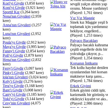
Kori'yi Giydir
(3,850 kere)
sevgili yalçın abinin yap
Koni'yi Giydir
(3,921 kere)
oyunu. Mouse yardımıyl.
Sportif Kız
(3,264 kere)
(Played: 1,761 times)
Nena'nın Giysileri
(2,959
Vız Vız Maggie
kere)
Sinek kız Maggie yeşil b
Anna'nın Giysileri
(3,257
toplamak için yardımınız
kere)
bekliyor, engellerd...
Luna'nın Giysileri
(2,952
(Played: 1,253 times)
kere)
Palyaço Bacakları
Poula'yı Giydir
(2,912 kere)
Palyaço bacaklı kahram
Maya'yı Giydir
(3,995 kere)
çeşitli engellerle dolu bir
Funny'i Giydir
(2,854 kere)
yolculuğa çıkıyor, p...
Poli'yi Giydir
(2,879 kere)
(Played: 1,354 times)
Hena'nın Giysileri
(2,832
Korsanın İntikamı
kere)
Tek kollu haydut denile
Ferry'i Giydir
(3,097 kere)
oyunlarından biri korsan
Pinky'i Giydir
(2,967 kere)
makineye karşı şansı...
lola'nın Giysileri
(3,024 kere)
(Played: 1,784 times)
Kely'i Giydir
(3,276 kere)
Tera'yı Giydir
(3,168 kere)
Erkek Giyimi
Bare'i Giydir
(3,008 kere)
Erkek giyimi ciddi iştir,
Carry'yi Giydir
(3,185 kere)
karizmatik bir görünüş v
Yuki'yi Giydir
(3,144 kere)
etkileyici kıyafet ve aks..
Cesy'nin Giysileri
(4,075
(Played: 2,986 times)
kere)