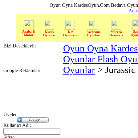
Oyun Oyna KardesOyun.Com Bedava Oyun 
|
Anas
Araba &
Sa
Klasik
Kız
Webcam
Macera
Motor
Oyun
Oyunlar
Oyunları
Oyunları
Oyunları
Bizi Destekleyin
Oyun Oyna Karde
Oyunlar Flash Oy
Oyunlar
> Jurassic 
Google Reklamları
Üyeler
Kullanıcı Adı:
Şifre: