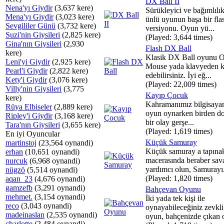
DX Ball II
Nena'yı Giydir
(3,637 kere)
Sürükleyici ve bağımlılı
Mena'yı Giydir
(3,023 kere)
ünlü uyunun başa bir fla
Sevgililer Günü
(3,732 kere)
versiyonu. Oyun yü...
Suzi'nin Giysileri
(2,825 kere)
(Played: 3,644 times)
Gina'nın Giysileri
(2,930
Flash DX Ball
kere)
Klasik DX Ball oyunu 
Leni'yi Giydir
(2,925 kere)
Mouse yada klavyeden k
Pearl'i Giydir
(2,822 kere)
edebilirsiniz. İyi eğ...
Kety'i Giydir
(3,076 kere)
(Played: 22,009 times)
Villy'nin Giysileri
(3,775
Kayıp Çocuk
kere)
Kahramanımız bilgisayar
Rüya Elbiseler
(2,889 kere)
oyun oynarken birden do
Ripley'i Giydir
(3,168 kere)
bir olay gerşe...
Tara'nın Giysileri
(3,655 kere)
(Played: 1,619 times)
En iyi Oyuncular
Küçük Samuray
martinstoj
(23,564 oynandi)
Küçük samuray a tapına
erhan
(10,651 oynandi)
macerasında beraber sav
nurcuk
(6,968 oynandi)
yardımcı olun, Samurayı.
nügzö
(5,514 oynandi)
(Played: 1,820 times)
aqan_23
(4,676 oynandi)
gamzefb
(3,291 oynandi)
Bahçevan Oyunu
mehmet.
(3,154 oynandi)
İki yada tek kişi ile
reco
(3,043 oynandi)
oynayabileceğiniz zevkli
madeinaslan
(2,535 oynandi)
oyun, bahçenizde çıkan ot
charlotte
(2,484 oynandi)