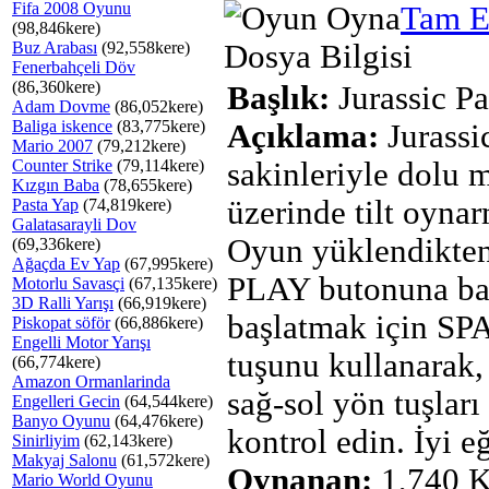
Fifa 2008 Oyunu
Tam E
(98,846kere)
Buz Arabası
(92,558kere)
Dosya Bilgisi
Fenerbahçeli Döv
(86,360kere)
Başlık:
Jurassic Pa
Adam Dovme
(86,052kere)
Baliga iskence
(83,775kere)
Açıklama:
Jurassi
Mario 2007
(79,212kere)
Counter Strike
(79,114kere)
sakinleriyle dolu 
Kızgın Baba
(78,655kere)
üzerinde tilt oynar
Pasta Yap
(74,819kere)
Galatasarayli Dov
Oyun yüklendikten
(69,336kere)
Ağaçda Ev Yap
(67,995kere)
PLAY butonuna bas
Motorlu Savasçi
(67,135kere)
3D Ralli Yarışı
(66,919kere)
başlatmak için S
Piskopat söför
(66,886kere)
Engelli Motor Yarışı
tuşunu kullanarak, 
(66,774kere)
Amazon Ormanlarinda
sağ-sol yön tuşları 
Engelleri Gecin
(64,544kere)
Banyo Oyunu
(64,476kere)
kontrol edin. İyi eğ
Sinirliyim
(62,143kere)
Makyaj Salonu
(61,572kere)
Oynanan:
1,740 K
Mario World Oyunu