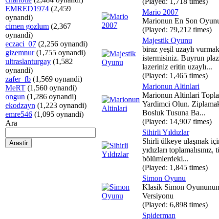
(Played: 1,718 times)
EMRED1974
(2,459
Mario 2007
oynandi)
Marionun En Son Oyun
cimen gozlum
(2,367
(Played: 79,212 times)
oynandi)
Majestik Oyunu
eczaci_07
(2,256 oynandi)
biraz yeşil uzaylı vurma
gizemnur
(1,755 oynandi)
istermisiniz. Buyrun pla
ultraslanturgay
(1,582
lazeriniz eritin uzaylı...
oynandi)
(Played: 1,465 times)
zafer_fb
(1,569 oynandi)
Marionun Altinlari
MeRT
(1,560 oynandi)
Marionun Altinlari Topl
ongun
(1,286 oynandi)
Yardimci Olun. Ziplamak
ekodzayn
(1,223 oynandi)
Bosluk Tusuna Ba...
emre546
(1,095 oynandi)
(Played: 14,907 times)
Ara
Sihirli Yıldızlar
Shirli ülkeye ulaşmak için
yıdızları toplamalısınız, 
bölümlerdeki...
(Played: 1,845 times)
Simon Oyunu
Klasik Simon Oyununun
Versiyonu
(Played: 6,898 times)
Spiderman