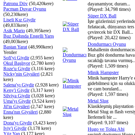
Patronu Döv
(50,420kere)
dayanamiyor, duram...
Pacman Duvar Oyunu
(Played: 34,798 times)
(50,230kere)
Süper DX Ball
Liseli Kız Giydir
İşte gözlerinizi yerlerind
(49,833kere)
fırlatacak, dünyanızı ters
Asik Mario
(49,395kere)
çevirecek bir DX Ball...
Buz Dağında Engelli Yarış
(Played: 20,422 times)
(49,003kere)
Dondurmacı Oyunu
Bastan Yarat
(48,990kere)
Mahallenin dondurmacısı
Yeniler
Buz gibi dondurma hava
Sofi'yi Giydir
(2,955 kere)
sıcaklığı tavana vurmuş..
Okul Başlıyor
(2,780 kere)
(Played: 1,509 times)
Roze'u Giydir
(3,116 kere)
Minik Hampster
Nicky'nin Giysileri
(2,821
Minik hampster Harry'e 
kere)
gidebilmesi için su olukl
Salena'yı Giydir
(2,928 kere)
ve cam borulard...
Keny'i Giydir
(3,317 kere)
(Played: 1,597 times)
Silviya Giydir
(3,028 kere)
Metal Slug
Uma'yı Giydir
(3,524 kere)
Klasikleşmiş playstation
Jil'in Giysileri
(2,747 kere)
Metal Slug ın flash vers
Enna'nın Giysileri
(2,880
İlerlemeli bir ...
kere)
(Played: 9,107 times)
Dona'yı Giydir
(3,423 kere)
Iviy'i Giydir
(3,178 kere)
Hugo ve Tolga Abi
Yüz Yap
(3,177 kere)
sevimli dostumuz Hugo 