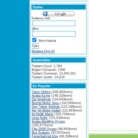
Üyeler
Kullanıcı Adı:
Şifre:
Beni Hatırla
Bedava Üye Ol
Istatistikler
Toplam Oyun: 1,784
Bugün Oynanan: 1396
Toplam Oynanan: 13,493,301
Toplam üyeler: 24,619
En Popüler
Taksi Şöförü
(206,892kere)
Araba Ezme
(148,316kere)
Diz Ameliyatı
(118,543kere)
Buzda Motor Şovu
(116,593kere)
Dev Teker Şehirde
(113,198kere)
Atv Ve Motor Kullan
(111,963kere)
iki Kisilik Mario
(104,755kere)
Usta Şoför
(101,630kere)
Araba Modifiye Oyunu
(100,377kere)
Fifa 2008 Oyunu
(98,843kere)
Buz Arabası
(92,557kere)
Fenerbahçeli Döv
(86,358kere)