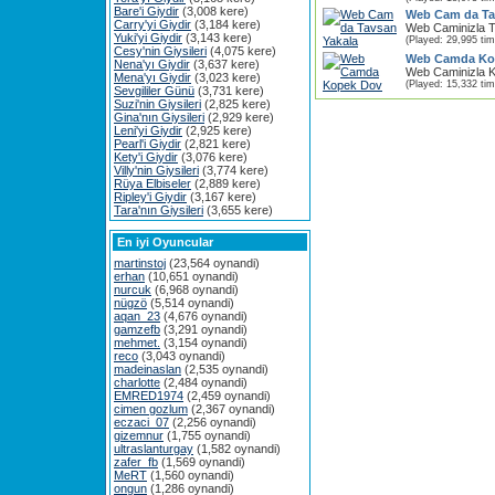
Bare'i Giydir
(3,008 kere)
Web Cam da Ta
Carry'yi Giydir
(3,184 kere)
Web Caminizla T
Yuki'yi Giydir
(3,143 kere)
(Played: 29,995 ti
Cesy'nin Giysileri
(4,075 kere)
Web Camda Ko
Nena'yı Giydir
(3,637 kere)
Web Caminizla 
Mena'yı Giydir
(3,023 kere)
(Played: 15,332 ti
Sevgililer Günü
(3,731 kere)
Suzi'nin Giysileri
(2,825 kere)
Gina'nın Giysileri
(2,929 kere)
Leni'yi Giydir
(2,925 kere)
Pearl'i Giydir
(2,821 kere)
Kety'i Giydir
(3,076 kere)
Villy'nin Giysileri
(3,774 kere)
Rüya Elbiseler
(2,889 kere)
Ripley'i Giydir
(3,167 kere)
Tara'nın Giysileri
(3,655 kere)
En iyi Oyuncular
martinstoj
(23,564 oynandi)
erhan
(10,651 oynandi)
nurcuk
(6,968 oynandi)
nügzö
(5,514 oynandi)
aqan_23
(4,676 oynandi)
gamzefb
(3,291 oynandi)
mehmet.
(3,154 oynandi)
reco
(3,043 oynandi)
madeinaslan
(2,535 oynandi)
charlotte
(2,484 oynandi)
EMRED1974
(2,459 oynandi)
cimen gozlum
(2,367 oynandi)
eczaci_07
(2,256 oynandi)
gizemnur
(1,755 oynandi)
ultraslanturgay
(1,582 oynandi)
zafer_fb
(1,569 oynandi)
MeRT
(1,560 oynandi)
ongun
(1,286 oynandi)