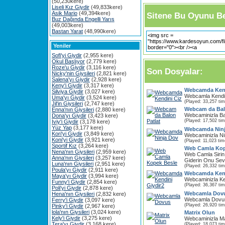
(50,230kere)
Liseli Kız Giydir
(49,833kere)
Asik Mario
(49,394kere)
Sitene Bu Oyunu Be
Buz Dağında Engelli Yarış
(49,003kere)
Bastan Yarat
(48,990kere)
Yeniler
Sofi'yi Giydir
(2,955 kere)
Okul Başlıyor
(2,779 kere)
Roze'u Giydir
(3,116 kere)
Son Dosyalar:
Nicky'nin Giysileri
(2,821 kere)
Salena'yı Giydir
(2,928 kere)
Keny'i Giydir
(3,317 kere)
Webcamda Kend
Silviya Giydir
(3,027 kere)
Webcamla Kendin
Uma'yı Giydir
(3,524 kere)
(Played: 33,257 ti
Jil'in Giysileri
(2,747 kere)
Webcam da Bal
Enna'nın Giysileri
(2,880 kere)
Webcaminizla Bal
Dona'yı Giydir
(3,423 kere)
(Played: 17,502 ti
Iviy'i Giydir
(3,178 kere)
Yüz Yap
(3,177 kere)
Webcamda Ninj
Kori'yi Giydir
(3,849 kere)
Webcaminizla Nin
Koni'yi Giydir
(3,921 kere)
(Played: 11,023 tim
Sportif Kız
(3,264 kere)
Web Camla Kop
Nena'nın Giysileri
(2,959 kere)
Web Camla Sirin 
Anna'nın Giysileri
(3,257 kere)
Giderin Onu Sev
Luna'nın Giysileri
(2,951 kere)
(Played: 26,332 ti
Poula'yı Giydir
(2,911 kere)
Webcamda Kend
Maya'yı Giydir
(3,994 kere)
Webcaminizla Ken
Funny'i Giydir
(2,854 kere)
(Played: 36,367 ti
Poli'yi Giydir
(2,878 kere)
Webcamla Dov
Hena'nın Giysileri
(2,832 kere)
Webcamla Dovu
Ferry'i Giydir
(3,097 kere)
(Played: 26,920 ti
Pinky'i Giydir
(2,967 kere)
lola'nın Giysileri
(3,024 kere)
Matrix Olun
Kely'i Giydir
(3,275 kere)
Webcaminizla Ma
Tera'yı Giydir
(3,168 kere)
(Played: 18,073 ti