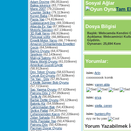
Adam Dovme
(86,051kere)
Sosyal Ağlar
Baliga iskence
(83,775kere)
Tam E
Mario 2007
(79,211kere)
Counter Strike
(79,113kere)
Kızgın Baba
(78,655kere)
Pasta Yap
(74,819kere)
Galatasarayli Dov
(69,334kere)
Dosya Bilgisi
Ağaçda Ev Yap
(67,995kere)
Motorlu Savasçi
(67,134kere)
Başlık:
Webcamda Kendini G
3D Ralli Yarışı
(66,919kere)
Açıklama:
Webcaminizi Kulla
Piskopat söför
(66,885kere)
Giydirin.
Engelli Motor Yarışı
(66,774kere)
Oynanan:
25,694 Kere
Amazon Ormanlarinda Engelleri
Gecin
(64,544kere)
Banyo Oyunu
(64,475kere)
Sinirliyim
(62,143kere)
Makyaj Salonu
(61,572kere)
Yorumlar:
Mario World Oyunu
(61,016kere)
Amerikan Guzeli Giydir
(58,912kere)
Dev Teker Oyunu
(58,637kere)
isim:
ArIn
Çocuk Evi Oyunu
(57,928kere)
cooooooook komik
Tip Yap - Döv
(57,857kere)
2 Kişilik Sünger Bob Oyunu
isim:
yaren abla
(57,721kere)
Sac Yapma Oyunu
(57,620kere)
Patronu Döv 2
(57,050kere)
Terlik At
(56,662kere)
isim:
erva
Barbie Defile Oyunu
(55,129kere)
Balonlu Kiz
(54,558kere)
isim:
stella_ceren
Çaktırmadan Bak
(54,433kere)
Sivilce Patlat
(54,207kere)
isim:
hunterc@n
Cehennemden Kaçış
(52,226kere)
Zidan Sahada
(51,856kere)
eyy ne bu yaw
Nefis Pastalar Yap
(50,476kere)
Patronu Döv
(50,420kere)
Yorum Yazabilmek İç
Pacman Duvar Oyunu