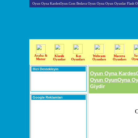
Oyun Oyna KardesOyun.Com Bedava Oyun Oyna Oyun Oyunlar Flash O
Araba &
Sa
Klasik
Kız
Webcam
Macera
Motor
Oyu
Oyunlar
Oyunları
Oyunları
Oyunları
Bizi Destekleyin
Oyun Oyna Kardes
Oyun OyunOyna Oyu
Giydir
Google Reklamları