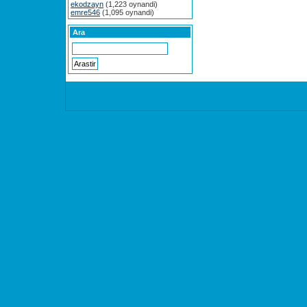
ekodzayn
(1,223 oynandi)
emre546
(1,095 oynandi)
Ara