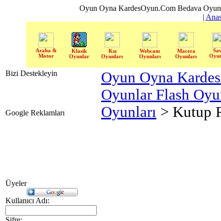
Oyun Oyna KardesOyun.Com Bedava Oyun 
|
Anas
Araba &
Sa
Klasik
Kız
Webcam
Macera
Motor
Oyun
Oyunlar
Oyunları
Oyunları
Oyunları
Bizi Destekleyin
Oyun Oyna Karde
Oyunlar Flash Oy
Oyunları
> Kutup 
Google Reklamları
Üyeler
Kullanıcı Adı:
Şifre: