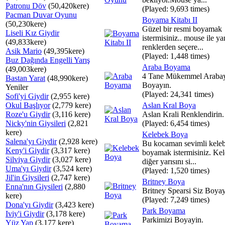
Patronu Döv
(50,420kere)
(Played: 9,693 times)
Pacman Duvar Oyunu
Boyama Kitabı II
(50,230kere)
Güzel bir resmi boyamak
Liseli Kız Giydir
istermisiniz.. mouse ile ya
(49,833kere)
renklerden seçere...
Asik Mario
(49,395kere)
(Played: 1,448 times)
Buz Dağında Engelli Yarış
Araba Boyama
(49,003kere)
4 Tane Mükemmel Araba
Bastan Yarat
(48,990kere)
Boyayın.
Yeniler
(Played: 24,341 times)
Sofi'yi Giydir
(2,955 kere)
Okul Başlıyor
(2,779 kere)
Aslan Kral Boya
Roze'u Giydir
(3,116 kere)
Aslan Krali Renklendirin.
Nicky'nin Giysileri
(2,821
(Played: 6,454 times)
kere)
Kelebek Boya
Salena'yı Giydir
(2,928 kere)
Bu kocaman sevimli kele
Keny'i Giydir
(3,317 kere)
boyamak istermisiniz. Ke
Silviya Giydir
(3,027 kere)
diğer yarısını si...
Uma'yı Giydir
(3,524 kere)
(Played: 1,520 times)
Jil'in Giysileri
(2,747 kere)
Britney Boya
Enna'nın Giysileri
(2,880
Britney Spearsi Siz Boyay
kere)
(Played: 7,249 times)
Dona'yı Giydir
(3,423 kere)
Park Boyama
Iviy'i Giydir
(3,178 kere)
Parkimizi Boyayin.
Yüz Yap
(3,177 kere)