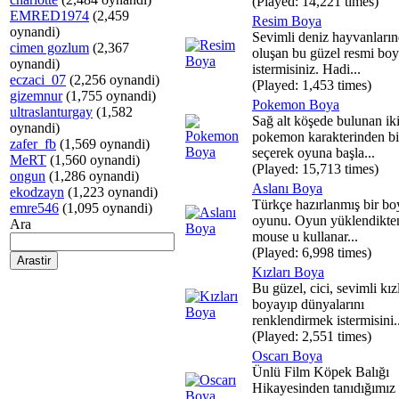
(Played: 14,221 times)
EMRED1974
(2,459
Resim Boya
oynandi)
Sevimli deniz hayvanları
cimen gozlum
(2,367
oluşan bu güzel resmi bo
oynandi)
istermisiniz. Hadi...
eczaci_07
(2,256 oynandi)
(Played: 1,453 times)
gizemnur
(1,755 oynandi)
Pokemon Boya
ultraslanturgay
(1,582
Sağ alt köşede bulunan ik
oynandi)
pokemon karakterinden bir
zafer_fb
(1,569 oynandi)
seçerek oyuna başla...
MeRT
(1,560 oynandi)
(Played: 15,713 times)
ongun
(1,286 oynandi)
Aslanı Boya
ekodzayn
(1,223 oynandi)
Türkçe hazırlanmış bir b
emre546
(1,095 oynandi)
oyunu. Oyun yüklendikte
Ara
mouse u kullanar...
(Played: 6,998 times)
Kızları Boya
Bu güzel, cici, sevimli kız
boyayıp dünyalarını
renklendirmek istermisini..
(Played: 2,551 times)
Oscarı Boya
Ünlü Film Köpek Balığı
Hikayesinden tanıdığımız 