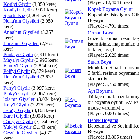
(Played: 12,404 times)
Kori'yi Giydir
(3,850 kere)
Kopek Boyama Oyunu
Koni'yi Giydir
(3,921 kere)
Kopeginizi istediginiz Gib
Sportif Kız
(3,264 kere)
Boyayin.
Nena'nın Giysileri
(2,959
(Played: 4,791 times)
kere)
Anna'nın Giysileri
(3,257
Orman Boya
kere)
Güzel bir orman resmi b
Luna'nın Giysileri
(2,952
istermisiniz, maymunlar, t
kere)
bitkiler, ağaçl...
Poula'yı Giydir
(2,911 kere)
(Played: 2,626 times)
Maya'yı Giydir
(3,995 kere)
Stuart Boya
Funny'i Giydir
(2,854 kere)
Minik fare Stuart ın boya
Poli'yi Giydir
(2,879 kere)
5 farklı resimin boyamanız
Hena'nın Giysileri
(2,832
size hediy...
kere)
(Played: 3,750 times)
Ferry'i Giydir
(3,097 kere)
Ayı Boyama
Pinky'i Giydir
(2,967 kere)
Türkçe olarak hazırlanmış
lola'nın Giysileri
(3,024 kere)
bir boyama oyunu. Ayı ka
Kely'i Giydir
(3,275 kere)
mouse yardımıyl...
Tera'yı Giydir
(3,168 kere)
(Played: 9,005 times)
Bare'i Giydir
(3,008 kere)
Bebek Boyama
Carry'yi Giydir
(3,184 kere)
Bebegimizi ve Sevimli Ke
Yuki'yi Giydir
(3,143 kere)
Boyayin.
Cesy'nin Giysileri
(4,075
(Played: 13,865 times)
kere)