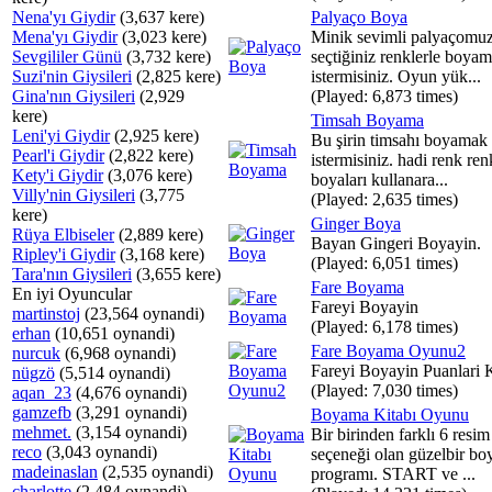
Nena'yı Giydir
(3,637 kere)
Palyaço Boya
Mena'yı Giydir
(3,023 kere)
Minik sevimli palyaçomu
Sevgililer Günü
(3,732 kere)
seçtiğiniz renklerle boya
Suzi'nin Giysileri
(2,825 kere)
istermisiniz. Oyun yük...
Gina'nın Giysileri
(2,929
(Played: 6,873 times)
kere)
Timsah Boyama
Leni'yi Giydir
(2,925 kere)
Bu şirin timsahı boyamak
Pearl'i Giydir
(2,822 kere)
istermisiniz. hadi renk ren
Kety'i Giydir
(3,076 kere)
boyaları kullanara...
Villy'nin Giysileri
(3,775
(Played: 2,635 times)
kere)
Ginger Boya
Rüya Elbiseler
(2,889 kere)
Bayan Gingeri Boyayin.
Ripley'i Giydir
(3,168 kere)
(Played: 6,051 times)
Tara'nın Giysileri
(3,655 kere)
Fare Boyama
En iyi Oyuncular
Fareyi Boyayin
martinstoj
(23,564 oynandi)
(Played: 6,178 times)
erhan
(10,651 oynandi)
Fare Boyama Oyunu2
nurcuk
(6,968 oynandi)
Fareyi Boyayin Puanlari 
nügzö
(5,514 oynandi)
(Played: 7,030 times)
aqan_23
(4,676 oynandi)
gamzefb
(3,291 oynandi)
Boyama Kitabı Oyunu
mehmet.
(3,154 oynandi)
Bir birinden farklı 6 resim
reco
(3,043 oynandi)
seçeneği olan güzelbir b
madeinaslan
(2,535 oynandi)
programı. START ve ...
charlotte
(2,484 oynandi)