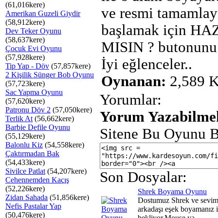
(61,016kere)
ve resmi tamamlay
Amerikan Guzeli Giydir
(58,912kere)
başlamak için HA
Dev Teker Oyunu
(58,637kere)
MISIN ? butonunu 
Çocuk Evi Oyunu
(57,928kere)
İyi eğlenceler..
Tip Yap - Döv
(57,857kere)
2 Kişilik Sünger Bob Oyunu
Oynanan:
2,589 K
(57,723kere)
Sac Yapma Oyunu
Yorumlar:
(57,620kere)
Patronu Döv 2
(57,050kere)
Yorum Yazabilmek
Terlik At
(56,662kere)
Barbie Defile Oyunu
Sitene Bu Oyunu B
(55,129kere)
Balonlu Kiz
(54,558kere)
Çaktırmadan Bak
(54,433kere)
Sivilce Patlat
(54,207kere)
Son Dosyalar:
Cehennemden Kaçış
(52,226kere)
Shrek Boyama Oyunu
Zidan Sahada
(51,856kere)
Dostumuz Shrek ve sevim
Nefis Pastalar Yap
arkadaşı eşek boyamanız iç
(50,476kere)
bekliyor.Mouse ya...