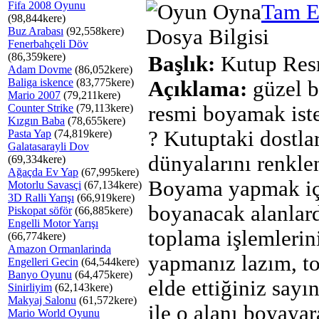
Fifa 2008 Oyunu
Tam E
(98,844kere)
Buz Arabası
(92,558kere)
Dosya Bilgisi
Fenerbahçeli Döv
(86,359kere)
Başlık:
Kutup Res
Adam Dovme
(86,052kere)
Baliga iskence
(83,775kere)
Açıklama:
güzel b
Mario 2007
(79,211kere)
Counter Strike
(79,113kere)
resmi boyamak iste
Kızgın Baba
(78,655kere)
? Kutuptaki dostla
Pasta Yap
(74,819kere)
Galatasarayli Dov
dünyalarını renkle
(69,334kere)
Ağaçda Ev Yap
(67,995kere)
Boyama yapmak iç
Motorlu Savasçi
(67,134kere)
3D Ralli Yarışı
(66,919kere)
boyanacak alanlar
Piskopat söför
(66,885kere)
Engelli Motor Yarışı
toplama işlemlerin
(66,774kere)
Amazon Ormanlarinda
yapmanız lazım, t
Engelleri Gecin
(64,544kere)
Banyo Oyunu
(64,475kere)
elde ettiğiniz sayı
Sinirliyim
(62,143kere)
Makyaj Salonu
(61,572kere)
ile o alanı boyaya
Mario World Oyunu