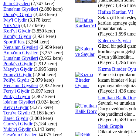
Jil'in Giysileri
(2,747 kere)
(Played: 1,476 time
Enna'nın Giysileri
(2,880 kere)
Hafıza Kartları VI
Dona'yı Giydir
(3,423 kere)
Sekiz çift kartı eşle
Iviy'i Giydir
(3,178 kere)
kartları açmaya çal
Yüz Yap
(3,177 kere)
tamamlamak...
Kori'yi Giydir
(3,850 kere)
(Played: 1,596 time
Koni'yi Giydir
(3,921 kere)
Kalem ve Sayılar
Sportif Kız
(3,264 kere)
Güzel bir şekil çiz
Nena'nın Giysileri
(2,959 kere)
kordinasyonu geliş
Anna'nın Giysileri
(3,257 kere)
Oyun yüklendikt...
Luna'nın Giysileri
(2,952 kere)
(Played: 1,786 time
Poula'yı Giydir
(2,912 kere)
Maya'yı Giydir
(3,995 kere)
Kızma Birader Oy
Funny'i Giydir
(2,854 kere)
Yine eski oyunlarım
Poli'yi Giydir
(2,879 kere)
kızam birader 4 kiş
Hena'nın Giysileri
(2,832 kere)
oyunayabileceğiniz.
Ferry'i Giydir
(3,097 kere)
(Played: 1,436 time
Pinky'i Giydir
(2,967 kere)
Unutkan Balik Dor
lola'nın Giysileri
(3,024 kere)
Sevimli ve unutkan 
Kely'i Giydir
(3,275 kere)
Dory evedönüs yol
Tera'yı Giydir
(3,168 kere)
oba yardimci olur...
Bare'i Giydir
(3,008 kere)
(Played: 6,589 time
Carry'yi Giydir
(3,184 kere)
Renk Grupla
Yuki'yi Giydir
(3,143 kere)
Dikkat ve stratejik 
Cesy'nin Giysileri
(4,075 kere)