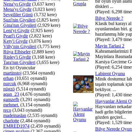
bir oyun oyun alanı
Nena'yı Giydir
(3,637 kere)
diskleri ...
Mena'yı Giydir
(3,023 kere)
(Played: 6,298 time
Sevgililer Günü
(3,732 kere)
Bilye Nerede ?
Suzi'nin Giysileri
(2,825 kere)
Klasik bul karayı al
Gina'nın Giysileri
(2,929 kere)
oyunlarından biri. g
Leni'yi Giydir
(2,925 kere)
hazırlanmış hile ya
Pearl'i Giydir
(2,822 kere)
(Played: 3,479 time
Kety'i Giydir
(3,076 kere)
Mayin Tarlasi 2
Villy'nin Giysileri
(3,775 kere)
Kahramanlarimizi B
Rüya Elbiseler
(2,889 kere)
Mayinlara Basmada
Ripley'i Giydir
(3,168 kere)
Karsiya Gecirme Gor
Tara'nın Giysileri
(3,655 kere)
(Played: 6,254 time
En iyi Oyuncular
martinstoj
(23,564 oynandi)
Labirent Oyunu
erhan
(10,651 oynandi)
Minik dostumuz lab
nurcuk
(6,968 oynandi)
taşalrı toplamak içi
nügzö
(5,514 oynandi)
bekliyor. ...
aqan_23
(4,676 oynandi)
(Played: 1,430 time
gamzefb
(3,291 oynandi)
Hayvanlar Alemi 
mehmet.
(3,154 oynandi)
Hayvanları nekadar
reco
(3,043 oynandi)
hadi gelin bilgilerim
madeinaslan
(2,535 oynandi)
gözden geçirel...
charlotte
(2,484 oynandi)
(Played: 1,529 time
EMRED1974
(2,459 oynandi)
Bilye Nerede Oyun
cimen gozlum
(2,367 oynandi)