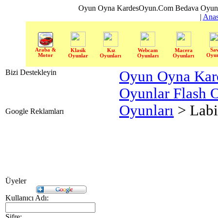
Oyun Oyna KardesOyun.Com Bedava Oyun 
|
Anas
Araba &
Sa
Klasik
Kız
Webcam
Macera
Motor
Oyun
Oyunlar
Oyunları
Oyunları
Oyunları
Bizi Destekleyin
Oyun Oyna Kar
Oyunlar Flash 
Oyunları
> Labi
Google Reklamları
Üyeler
Kullanıcı Adı:
Şifre: