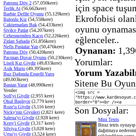
Patronu Döv 2
(57,050kere)
için space tuşu
Terlik At
(56,662kere)
Barbie Defile Oyunu
(55,129kere)
Ekrofobisi olan
Balonlu Kiz
(54,558kere)
Çaktırmadan Bak
(54,433kere)
oyunu oynaması
Sivilce Patlat
(54,207kere)
Cehennemden Kaçış
(52,226kere)
eğlenceler..
Zidan Sahada
(51,856kere)
Nefis Pastalar Yap
(50,476kere)
Oynanan:
1,39
Patronu Döv
(50,420kere)
Pacman Duvar Oyunu
(50,230kere)
Yorumlar:
Liseli Kız Giydir
(49,833kere)
Asik Mario
(49,395kere)
Yorum Yazabilm
Buz Dağında Engelli Yarış
(49,003kere)
Sitene Bu Oyun
Bastan Yarat
(48,990kere)
Yeniler
Sofi'yi Giydir
(2,955 kere)
Okul Başlıyor
(2,779 kere)
Roze'u Giydir
(3,116 kere)
Son Dosyalar:
Nicky'nin Giysileri
(2,821 kere)
Salena'yı Giydir
(2,928 kere)
Mini Tetris
Keny'i Giydir
(3,317 kere)
Biraz tetris oynayıp
Silviya Giydir
(3,028 kere)
dağıtmaya nedersin
Uma'yı Giydir
(3,524 kere)
yüklendikten sonra