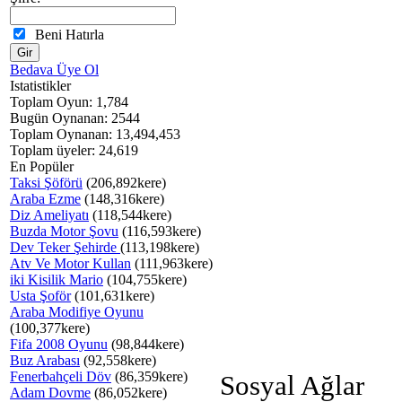
Beni Hatırla
Bedava Üye Ol
Istatistikler
Toplam Oyun: 1,784
Bugün Oynanan: 2544
Toplam Oynanan: 13,494,453
Toplam üyeler: 24,619
En Popüler
Taksi Şöförü
(206,892kere)
Araba Ezme
(148,316kere)
Diz Ameliyatı
(118,544kere)
Buzda Motor Şovu
(116,593kere)
Dev Teker Şehirde
(113,198kere)
Atv Ve Motor Kullan
(111,963kere)
iki Kisilik Mario
(104,755kere)
Usta Şoför
(101,631kere)
Araba Modifiye Oyunu
(100,377kere)
Fifa 2008 Oyunu
(98,844kere)
Buz Arabası
(92,558kere)
Fenerbahçeli Döv
(86,359kere)
Sosyal Ağlar
Adam Dovme
(86,052kere)