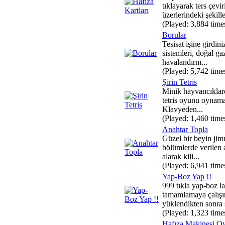
tıklayarak ters çevir
üzerlerindeki şekiller
(Played: 3,884 time
Borular
Tesisat işine girdini
sistemleri, doğal ga
havalandırm...
(Played: 5,742 time
Şirin Tetris
Minik hayvancıklar
tetris oyunu oynama
Klavyeden...
(Played: 1,460 time
Anahtar Topla
Güzel bir beyin jim
bölümlerde verilen 
alarak kili...
(Played: 6,941 time
Yap-Boz Yap !!
999 tıkla yap-boz la
tamamlamaya çalışı
yüklendikten sonra s
(Played: 1,323 time
Hafıza Makinesi O