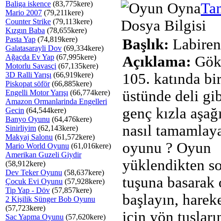
Baliga iskence
(83,775kere)
Ta
Mario 2007
(79,211kere)
Counter Strike
(79,113kere)
Dosya Bilgisi
Kızgın Baba
(78,655kere)
Pasta Yap
(74,819kere)
Başlık:
Labiren
Galatasarayli Dov
(69,334kere)
Ağaçda Ev Yap
(67,995kere)
Açıklama:
Gök 
Motorlu Savasçi
(67,135kere)
3D Ralli Yarışı
(66,919kere)
105. katında bir
Piskopat söför
(66,885kere)
üstünde deli gi
Engelli Motor Yarışı
(66,774kere)
Amazon Ormanlarinda Engelleri
genç kızla aşa
Gecin
(64,544kere)
Banyo Oyunu
(64,476kere)
nasıl tamamlay
Sinirliyim
(62,143kere)
Makyaj Salonu
(61,572kere)
oyunu ? Oyun
Mario World Oyunu
(61,016kere)
Amerikan Guzeli Giydir
yüklendikten 
(58,912kere)
Dev Teker Oyunu
(58,637kere)
tuşuna basarak
Çocuk Evi Oyunu
(57,928kere)
Tip Yap - Döv
(57,857kere)
başlayın, harek
2 Kişilik Sünger Bob Oyunu
(57,723kere)
için yön tuşlar
Sac Yapma Oyunu
(57,620kere)