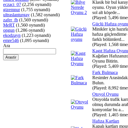
Klasik bir bul karay
eczaci_07
(2,256 oynandi)
oyunu. Oyun yüklen
gizemnur
(1,755 oynandi)
sol alt köşede...
ultraslanturgay
(1,582 oynandi)
(Played: 5,496 time
zafer_fb
(1,569 oynandi)
Güçlü Hafıza oyun
MeRT
(1,560 oynandi)
Minikler için hazırl
ongun
(1,286 oynandi)
hafıza güçlendirme
ekodzayn
(1,223 oynandi)
farklı bölümlerd...
emre546
(1,095 oynandi)
(Played: 1,568 time
Ara
Kagıt Hafıza Oyun
Kağıtları Hafızanız
Oyunu Bitirin.
(Played: 5,469 time
Fark Bulmaca
Resimler Arasindaki
Bulun.
(Played: 8,992 time
Otoyol Oyunu
Otoyolda trafik kar
olmuş durumda araba
komyonlar bu a...
(Played: 1,465 time
Hafıza Kartları
Kapalı kartları mous