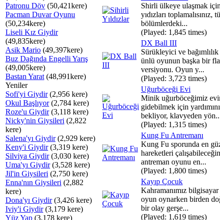
Patronu Döv
(50,421kere)
Shirli ülkeye ulaşmak için 
Pacman Duvar Oyunu
yıdızları toplamalısınız, 
(50,234kere)
bölümlerdeki...
Liseli Kız Giydir
(Played: 1,845 times)
(49,835kere)
DX Ball III
Asik Mario
(49,397kere)
Sürükleyici ve bağımlılı
Buz Dağında Engelli Yarış
ünlü oyunun başka bir fl
(49,005kere)
versiyonu. Oyun y...
Bastan Yarat
(48,991kere)
(Played: 3,723 times)
Yeniler
Uğurböceği Evi
Sofi'yi Giydir
(2,956 kere)
Minik uğurböceğimiz evi
Okul Başlıyor
(2,784 kere)
gidebilmek için yardımını
Roze'u Giydir
(3,118 kere)
bekliyor, klavyeden yön..
Nicky'nin Giysileri
(2,822
(Played: 1,315 times)
kere)
Kung Fu Antremanı
Salena'yı Giydir
(2,929 kere)
Kung Fu sporunda en gü
Keny'i Giydir
(3,319 kere)
hareketleri çalışabileceğin
Silviya Giydir
(3,030 kere)
antreman oyunu en...
Uma'yı Giydir
(3,528 kere)
(Played: 1,800 times)
Jil'in Giysileri
(2,750 kere)
Kayıp Çocuk
Enna'nın Giysileri
(2,882
Kahramanımız bilgisayar
kere)
oyun oynarken birden do
Dona'yı Giydir
(3,426 kere)
bir olay gerşe...
Iviy'i Giydir
(3,179 kere)
(Played: 1,619 times)
Yüz Yap
(3,178 kere)