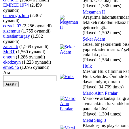
oyun. Usta okçu m...
EMRED1974
(2,459
(Played: 1,386 times)
oynandi)
Megaman II
cimen gozlum
(2,367
Araştırma laboratuarında
oynandi)
teklikeli robotları etkisiz 
eczaci_07
(2,256 oynandi)
getirmele gö...
gizemnur
(1,755 oynandi)
(Played: 1,502 times)
ultraslanturgay
(1,582
Şeker Adam
oynandi)
Güzel bir şekerlemeli bis
zafer_fb
(1,569 oynandi)
yapmak ister misiniz ? şe
MeRT
(1,560 oynandi)
çukulata , d...
ongun
(1,286 oynandi)
(Played: 1,584 times)
ekodzayn
(1,223 oynandi)
Hulk
emre546
(1,095 oynandi)
Meshur Hulk filminin ka
Ara
Hulk sehirde.. Önünde k
dayanamiyor, duram...
(Played: 34,799 times)
Mario Altın Paralar
Mario ve arkadaşı Luigi a
avına çıktılar kazandıklar
paralarla büyü...
(Played: 1,394 times)
Metal Slug 3
Klasikleşmiş playstation