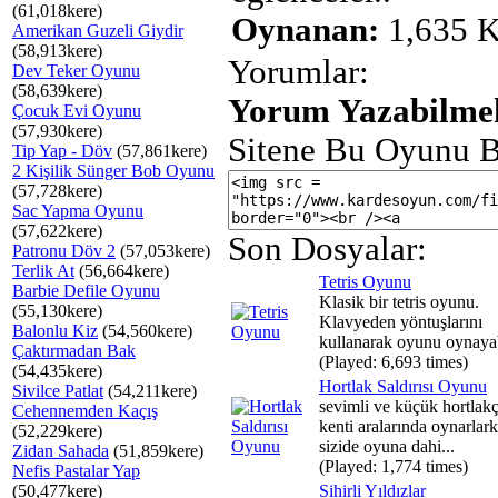
(61,018kere)
Oynanan:
1,635 K
Amerikan Guzeli Giydir
(58,913kere)
Yorumlar:
Dev Teker Oyunu
(58,639kere)
Yorum Yazabilmek
Çocuk Evi Oyunu
(57,930kere)
Sitene Bu Oyunu B
Tip Yap - Döv
(57,861kere)
2 Kişilik Sünger Bob Oyunu
(57,728kere)
Sac Yapma Oyunu
(57,622kere)
Son Dosyalar:
Patronu Döv 2
(57,053kere)
Terlik At
(56,664kere)
Tetris Oyunu
Barbie Defile Oyunu
Klasik bir tetris oyunu.
(55,130kere)
Klavyeden yöntuşlarını
Balonlu Kiz
(54,560kere)
kullanarak oyunu oynayabi
Çaktırmadan Bak
(Played: 6,693 times)
(54,435kere)
Hortlak Saldırısı Oyunu
Sivilce Patlat
(54,211kere)
sevimli ve küçük hortlakç
Cehennemden Kaçış
kenti aralarında oynarlar
(52,229kere)
sizide oyuna dahi...
Zidan Sahada
(51,859kere)
(Played: 1,774 times)
Nefis Pastalar Yap
(50,477kere)
Sihirli Yıldızlar