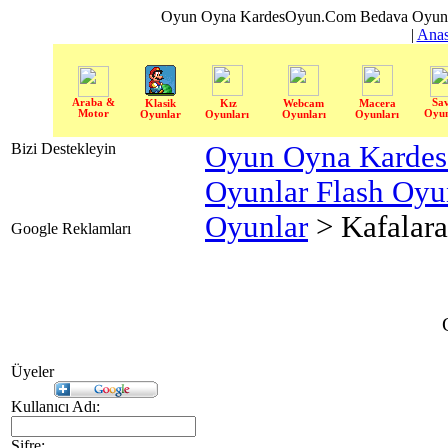
Oyun Oyna KardesOyun.Com Bedava Oyun 
|
Anas
Araba &
Sa
Klasik
Kız
Webcam
Macera
Motor
Oyun
Oyunlar
Oyunları
Oyunları
Oyunları
Bizi Destekleyin
Oyun Oyna Karde
Oyunlar Flash Oy
Oyunlar
> Kafalara
Google Reklamları
Üyeler
Kullanıcı Adı:
Şifre: