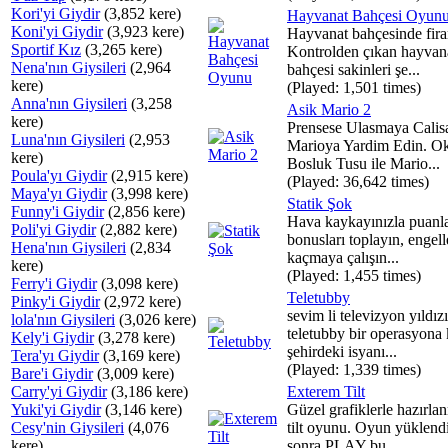
Kori'yi Giydir
(3,852 kere)
Hayvanat Bahçesi Oyun
Koni'yi Giydir
(3,923 kere)
Hayvanat bahçesinde firar
Sportif Kız
(3,265 kere)
Kontrolden çıkan hayvan
Nena'nın Giysileri
(2,964
bahçesi sakinleri şe...
kere)
(Played: 1,501 times)
Anna'nın Giysileri
(3,258
Asik Mario 2
kere)
Prensese Ulasmaya Calis
Luna'nın Giysileri
(2,953
Marioya Yardim Edin. Ok
kere)
Bosluk Tusu ile Mario...
Poula'yı Giydir
(2,915 kere)
(Played: 36,642 times)
Maya'yı Giydir
(3,998 kere)
Statik Şok
Funny'i Giydir
(2,856 kere)
Hava kaykayınızla puanla
Poli'yi Giydir
(2,882 kere)
bonusları toplayın, engel
Hena'nın Giysileri
(2,834
kaçmaya çalışın...
kere)
(Played: 1,455 times)
Ferry'i Giydir
(3,098 kere)
Teletubby
Pinky'i Giydir
(2,972 kere)
sevim li televizyon yıldızı
lola'nın Giysileri
(3,026 kere)
teletubby bir operasyona k
Kely'i Giydir
(3,278 kere)
şehirdeki isyanı...
Tera'yı Giydir
(3,169 kere)
(Played: 1,339 times)
Bare'i Giydir
(3,009 kere)
Carry'yi Giydir
(3,186 kere)
Exterem Tilt
Yuki'yi Giydir
(3,146 kere)
Güzel grafiklerle hazırlan
Cesy'nin Giysileri
(4,076
tilt oyunu. Oyun yüklend
kere)
sonra PLAY bu...