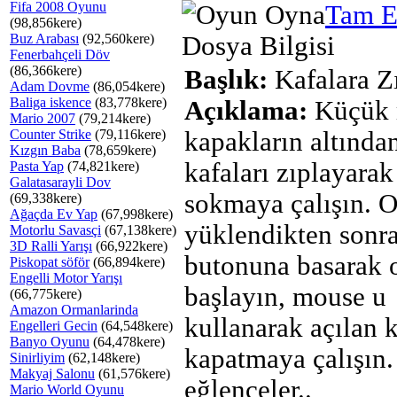
Fifa 2008 Oyunu
Tam E
(98,856kere)
Buz Arabası
(92,560kere)
Dosya Bilgisi
Fenerbahçeli Döv
(86,366kere)
Başlık:
Kafalara Z
Adam Dovme
(86,054kere)
Baliga iskence
(83,778kere)
Açıklama:
Küçük 
Mario 2007
(79,214kere)
Counter Strike
(79,116kere)
kapakların altında
Kızgın Baba
(78,659kere)
kafaları zıplayarak 
Pasta Yap
(74,821kere)
Galatasarayli Dov
sokmaya çalışın. 
(69,338kere)
Ağaçda Ev Yap
(67,998kere)
yüklendikten son
Motorlu Savasçi
(67,138kere)
3D Ralli Yarışı
(66,922kere)
butonuna basarak 
Piskopat söför
(66,894kere)
Engelli Motor Yarışı
başlayın, mouse u
(66,775kere)
Amazon Ormanlarinda
kullanarak açılan 
Engelleri Gecin
(64,548kere)
Banyo Oyunu
(64,478kere)
kapatmaya çalışın.
Sinirliyim
(62,148kere)
Makyaj Salonu
(61,576kere)
eğlenceler..
Mario World Oyunu