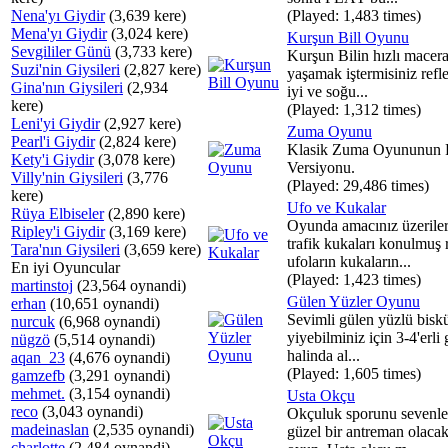
Nena'yı Giydir
(3,639 kere)
(Played: 1,483 times)
Mena'yı Giydir
(3,024 kere)
Kurşun Bill Oyunu
Sevgililer Günü
(3,733 kere)
Kurşun Bilin hızlı macera
Suzi'nin Giysileri
(2,827 kere)
yaşamak iştermisiniz refle
Gina'nın Giysileri
(2,934
iyi ve soğu...
kere)
(Played: 1,312 times)
Leni'yi Giydir
(2,927 kere)
Zuma Oyunu
Pearl'i Giydir
(2,824 kere)
Klasik Zuma Oyununun 
Kety'i Giydir
(3,078 kere)
Versiyonu.
Villy'nin Giysileri
(3,776
(Played: 29,486 times)
kere)
Ufo ve Kukalar
Rüya Elbiseler
(2,890 kere)
Oyunda amacınız üzeriler
Ripley'i Giydir
(3,169 kere)
trafik kukaları konulmuş 
Tara'nın Giysileri
(3,659 kere)
ufoların kukaların...
En iyi Oyuncular
(Played: 1,423 times)
martinstoj
(23,564 oynandi)
Gülen Yüzler Oyunu
erhan
(10,651 oynandi)
Sevimli gülen yüzlü biskü
nurcuk
(6,968 oynandi)
yiyebilminiz için 3-4'erli 
nügzö
(5,514 oynandi)
halinda al...
aqan_23
(4,676 oynandi)
(Played: 1,605 times)
gamzefb
(3,291 oynandi)
mehmet.
(3,154 oynandi)
Usta Okçu
reco
(3,043 oynandi)
Okçuluk sporunu sevenler
madeinaslan
(2,535 oynandi)
güzel bir antreman olacak
charlotte
(2,484 oynandi)