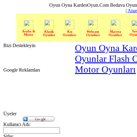
Oyun Oyna KardesOyun.Com Bedava Oyun 
|
Anas
Araba &
Sa
Klasik
Kız
Webcam
Macera
Motor
Oyun
Oyunlar
Oyunları
Oyunları
Oyunları
Bizi Destekleyin
Oyun Oyna Kar
Oyunlar Flash 
Motor Oyunları
Google Reklamları
Üyeler
Kullanıcı Adı:
Şifre: