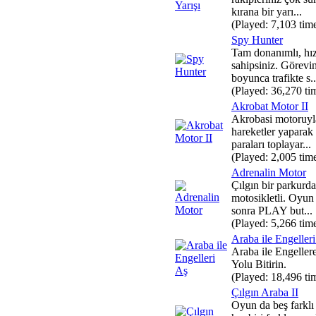
kırana bir yarı...
(Played: 7,103 tim
Spy Hunter
Tam donanımlı, hız
sahipsiniz. Görevin
boyunca trafikte s..
(Played: 36,270 ti
Akrobat Motor II
Akrobasi motoruyla
hareketler yaparak 
paraları toplayar...
(Played: 2,005 tim
Adrenalin Motor
Çılgın bir parkurda 
motosikletli. Oyun
sonra PLAY but...
(Played: 5,266 tim
Araba ile Engeller
Araba ile Engelle
Yolu Bitirin.
(Played: 18,496 ti
Çılgın Araba II
Oyun da beş farklı 