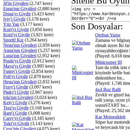
Sitene Bu Oyun
Jil'in Giysileri
(2,747 kere)
Enna'nın Giysileri
(2,880 kere)
Dona'yı Giydir
(3,423 kere)
Iviy'i Giydir
(3,178 kere)
Son Dosyalar:
Yüz Yap
(3,177 kere)
Kori'yi Giydir
(3,850 kere)
Koni'yi Giydir
(3,921 kere)
Otoban Yarışı
Sportif Kız
(3,264 kere)
Zamana ve bilgisay
Nena'nın Giysileri
(2,959 kere)
olmak üzere İki fa
Anna'nın Giysileri
(3,257 kere)
oynayabileceğiniz b
Luna'nın Giysileri
(2,952 kere)
(Played: 6,018 tim
Poula'yı Giydir
(2,912 kere)
Minicooper III
Maya'yı Giydir
(3,995 kere)
Tam da yıllık izin d
Funny'i Giydir
(2,854 kere)
köyünde kefile bat
Poli'yi Giydir
(2,879 kere)
dinlenirken bir...
Hena'nın Giysileri
(2,832 kere)
(Played: 1,746 tim
Ferry'i Giydir
(3,097 kere)
4x4 Buz Ralli
Pinky'i Giydir
(2,967 kere)
Zevkli ve güzel haz
lola'nın Giysileri
(3,024 kere)
ralli yarışı, oyun 
Kely'i Giydir
(3,276 kere)
sonraSTART bu...
Tera'yı Giydir
(3,168 kere)
(Played: 25,562 ti
Bare'i Giydir
(3,008 kere)
Kar Motorsikleti
Carry'yi Giydir
(3,185 kere)
Süper kar motorsikl
Yuki'yi Giydir
(3,143 kere)
ve heyecanlı bir yar
Cesy'nin Giysileri
(4,075 kere)