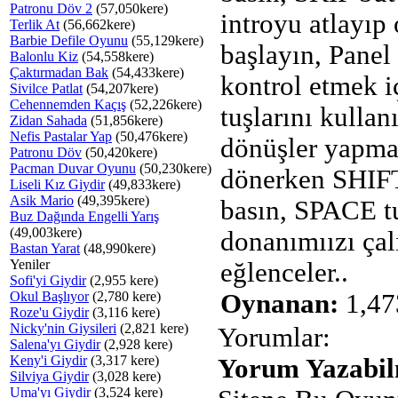
Patronu Döv 2
(57,050kere)
introyu atlayıp
Terlik At
(56,662kere)
Barbie Defile Oyunu
(55,129kere)
başlayın, Panel 
Balonlu Kiz
(54,558kere)
Çaktırmadan Bak
(54,433kere)
kontrol etmek i
Sivilce Patlat
(54,207kere)
Cehennemden Kaçış
(52,226kere)
tuşlarını kullan
Zidan Sahada
(51,856kere)
Nefis Pastalar Yap
(50,476kere)
dönüşler yapma
Patronu Döv
(50,420kere)
Pacman Duvar Oyunu
(50,230kere)
dönerken SHIF
Liseli Kız Giydir
(49,833kere)
Asik Mario
(49,395kere)
basın, SPACE t
Buz Dağında Engelli Yarış
(49,003kere)
donanımıızı çalı
Bastan Yarat
(48,990kere)
Yeniler
eğlenceler..
Sofi'yi Giydir
(2,955 kere)
Okul Başlıyor
(2,780 kere)
Oynanan:
1,47
Roze'u Giydir
(3,116 kere)
Nicky'nin Giysileri
(2,821 kere)
Yorumlar:
Salena'yı Giydir
(2,928 kere)
Keny'i Giydir
(3,317 kere)
Yorum Yazabilm
Silviya Giydir
(3,028 kere)
Uma'yı Giydir
(3,524 kere)