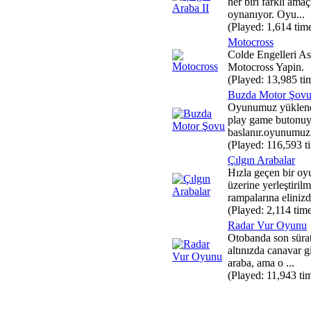
her biri farklı amaç
oynanıyor. Oyu...
(Played: 1,614 tim
Motocross
Colde Engelleri A
Motocross Yapin.
(Played: 13,985 ti
Buzda Motor Şov
Oyunumuz yüklend
play game butonuy
baslanır.oyunumuz o
(Played: 116,593 t
Çılgın Arabalar
Hızla geçen bir oy
üzerine yerleştiril
rampalarına elinizd
(Played: 2,114 tim
Radar Vur Oyunu
Otobanda son süra
altınızda canavar gi
araba, ama o ...
(Played: 11,943 ti