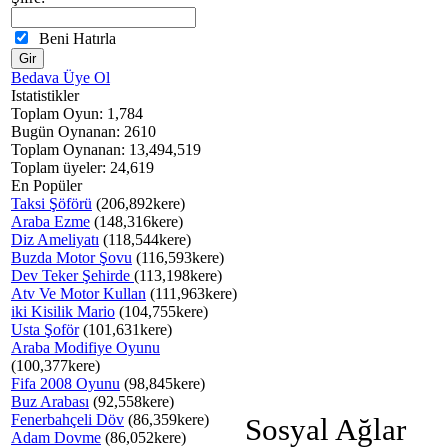
Beni Hatırla
Bedava Üye Ol
Istatistikler
Toplam Oyun: 1,784
Bugün Oynanan: 2610
Toplam Oynanan: 13,494,519
Toplam üyeler: 24,619
En Popüler
Taksi Şöförü
(206,892kere)
Araba Ezme
(148,316kere)
Diz Ameliyatı
(118,544kere)
Buzda Motor Şovu
(116,593kere)
Dev Teker Şehirde
(113,198kere)
Atv Ve Motor Kullan
(111,963kere)
iki Kisilik Mario
(104,755kere)
Usta Şoför
(101,631kere)
Araba Modifiye Oyunu
(100,377kere)
Fifa 2008 Oyunu
(98,845kere)
Buz Arabası
(92,558kere)
Fenerbahçeli Döv
(86,359kere)
Sosyal Ağlar
Adam Dovme
(86,052kere)