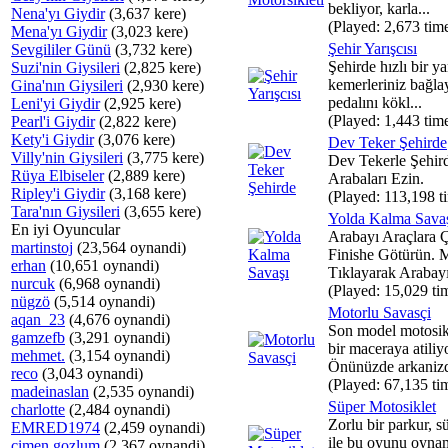
bekliyor, karla...
Nena'yı Giydir
(3,637 kere)
(Played: 2,673 tim
Mena'yı Giydir
(3,023 kere)
Şehir Yarışcısı
Sevgililer Günü
(3,732 kere)
Şehirde hızlı bir ya
Suzi'nin Giysileri
(2,825 kere)
kemerleriniz bağla
Gina'nın Giysileri
(2,930 kere)
pedalını kökl...
Leni'yi Giydir
(2,925 kere)
(Played: 1,443 tim
Pearl'i Giydir
(2,822 kere)
Kety'i Giydir
(3,076 kere)
Dev Teker Şehirde
Villy'nin Giysileri
(3,775 kere)
Dev Tekerle Şehir
Rüya Elbiseler
(2,889 kere)
Arabaları Ezin.
Ripley'i Giydir
(3,168 kere)
(Played: 113,198 t
Tara'nın Giysileri
(3,655 kere)
Yolda Kalma Sava
En iyi Oyuncular
Arabayı Araçlara 
martinstoj
(23,564 oynandi)
Finishe Götürün. M
erhan
(10,651 oynandi)
Tıklayarak Arabayı
nurcuk
(6,968 oynandi)
(Played: 15,029 ti
nügzö
(5,514 oynandi)
Motorlu Savasçi
aqan_23
(4,676 oynandi)
Son model motosikl
gamzefb
(3,291 oynandi)
bir maceraya atiliy
mehmet.
(3,154 oynandi)
Önünüzde arkanizd
reco
(3,043 oynandi)
(Played: 67,135 ti
madeinaslan
(2,535 oynandi)
Süper Motosiklet
charlotte
(2,484 oynandi)
Zorlu bir parkur, s
EMRED1974
(2,459 oynandi)
ile bu oyunu oyna
cimen gozlum
(2,367 oynandi)