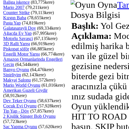
Baliga iskence
(83,775kere)
Ta
Mario 2007
(79,211kere)
Counter Strike
(79,113kere)
Dosya Bilgisi
Kızgın Baba
(78,655kere)
Pasta Yap
(74,819kere)
Başlık:
Yol Gez
Galatasarayli Dov
(69,334kere)
Ağaçda Ev Yap
(67,995kere)
Açıklama:
Mod
Motorlu Savasçi
(67,135kere)
3D Ralli Yarışı
(66,919kere)
edilmiş harika b
Piskopat söför
(66,885kere)
van ile güzel bi
Engelli Motor Yarışı
(66,774kere)
Amazon Ormanlarinda Engelleri
gezisine neders
Gecin
(64,544kere)
Banyo Oyunu
(64,476kere)
biterde gezi bit
Sinirliyim
(62,143kere)
Makyaj Salonu
(61,572kere)
aracınızla çükü
Mario World Oyunu
(61,016kere)
Amerikan Guzeli Giydir
ınız sudada gide
(58,912kere)
Dev Teker Oyunu
(58,637kere)
Oyun yüklendik
Çocuk Evi Oyunu
(57,928kere)
Tip Yap - Döv
(57,857kere)
HIT TO ROAD 
2 Kişilik Sünger Bob Oyunu
(57,723kere)
basın, SKIP bu
Sac Yapma Oyunu
(57,620kere)