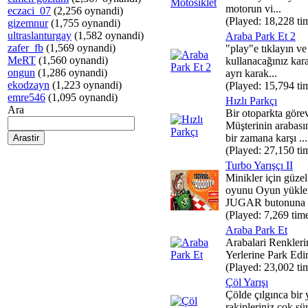
motorun vi...
eczaci_07
(2,256 oynandi)
(Played: 18,228 ti
gizemnur
(1,755 oynandi)
ultraslanturgay
(1,582 oynandi)
Araba Park Et 2
zafer_fb
(1,569 oynandi)
"play"e tıklayın ve
MeRT
(1,560 oynandi)
kullanacağınız kara
ongun
(1,286 oynandi)
ayrı karak...
ekodzayn
(1,223 oynandi)
(Played: 15,794 ti
emre546
(1,095 oynandi)
Hızlı Parkçı
Ara
Bir otoparkta görev
Müşterinin arabasın
bir zamana karşı ...
(Played: 27,150 ti
Turbo Yarışçı II
Minikler için güzel 
oyunu Oyun yüklen
JUGAR butonuna b
(Played: 7,269 tim
Araba Park Et
Arabalari Renkler
Yerlerine Park Edi
(Played: 23,002 ti
Çöl Yarışı
Çölde çılgınca bir y
rakipleriniz çok sür