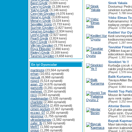
Bare'i Giydir
(3,009 kere)
Sinek Yakala
Carry'yi Giydir
(3,186 kere)
Dostumuz Pedro k
Yuki'yi Giydir
(3,146 kere)
sinekten kurtulma
Cesy'nin Giysileri
(4,076 kere)
(Played: 5,788 time
Nena'yı Giydir
(3,639 kere)
Yıldız Elmas To
Mena'yı Giydir
(3,024 kere)
Kahramanımız Hoo
Sevgililer Günü
(3,733 kere)
toplayıp zengin ol
Suzi'nin Giysileri
(2,827 kere)
(Played: 3,554 time
Gina'nın Giysileri
(2,934 kere)
Kedileri Vur O
Leni'yi Giydir
(2,927 kere)
Kedi sevmeyenler
Pearl'i Giydir
(2,824 kere)
kedisevmezmisini
Kety'i Giydir
(3,078 kere)
(Played: 1,297 time
Villy'nin Giysileri
(3,776 kere)
Tavuklar Firar
Rüya Elbiseler
(2,890 kere)
Çiftlikten kaçan 
Ripley'i Giydir
(3,169 kere)
edecekken deniz 
Tara'nın Giysileri
(3,658 kere)
(Played: 1,302 time
Sinekleri Ye !!
En iyi Oyuncular
Kurbağa çocuk mi
rakibi yeşil kurba
martinstoj
(23,564 oynandi)
(Played: 1,578 time
erhan
(10,651 oynandi)
Balik Kurtarma
nurcuk
(6,968 oynandi)
Tavaya Atilan Bal
nügzö
(5,514 oynandi)
Goreviniz.
aqan_23
(4,676 oynandi)
(Played: 9,864 time
gamzefb
(3,291 oynandi)
mehmet.
(3,154 oynandi)
Renkli Top Pat
reco
(3,043 oynandi)
Mouse ile hareket
madeinaslan
(2,535 oynandi)
aynı renk topları 
charlotte
(2,484 oynandi)
(Played: 3,252 time
EMRED1974
(2,459 oynandi)
Altınlar Benim
cimen gozlum
(2,367 oynandi)
Çil çil altın para
eczaci_07
(2,256 oynandi)
hepsi sizin. Oyun
gizemnur
(1,755 oynandi)
(Played: 3,321 time
ultraslanturgay
(1,582 oynandi)
Bayrak Kapma
zafer_fb
(1,569 oynandi)
Mavi takımda oy
MeRT
(1,560 oynandi)
takımın kalesinde 
ongun
(1,286 oynandi)
(Played: 1,471 time