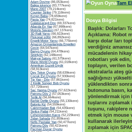
Adam Dovme
(86,053kere)
Tam E
Baliga iskence
(83,777kere)
Mario 2007
(79,214kere)
Counter Strike
(79,116kere)
Kızgın Baba
(78,659kere)
Dosya Bilgisi
Pasta Yap
(74,821kere)
Galatasarayli Dov
(69,337kere)
Ağaçda Ev Yap
(67,998kere)
Başlık:
Dolarları T
Motorlu Savasçi
(67,137kere)
Açıklama:
Robot m
3D Ralli Yarışı
(66,922kere)
Piskopat söför
(66,892kere)
karşı dolar ları to
Engelli Motor Yarışı
(66,775kere)
Amazon Ormanlarinda Engelleri
verdiğiniz amansız
Gecin
(64,547kere)
Banyo Oyunu
(64,478kere)
mücadelenin hikaye
Sinirliyim
(62,148kere)
robotları yok edin,
Makyaj Salonu
(61,575kere)
Mario World Oyunu
(61,018kere)
toplayın, verilen b
Amerikan Guzeli Giydir
(58,913kere)
ekstralarla ateş g
Dev Teker Oyunu
(58,639kere)
Çocuk Evi Oyunu
(57,930kere)
sağlığınızı yükselt
Tip Yap - Döv
(57,861kere)
yüklendikten sonr
2 Kişilik Sünger Bob Oyunu
(57,726kere)
butonuna basın, k
Sac Yapma Oyunu
(57,622kere)
Patronu Döv 2
(57,053kere)
yönlendirmak için
Terlik At
(56,664kere)
Barbie Defile Oyunu
(55,130kere)
tuşlarını zıplamak
Balonlu Kiz
(54,559kere)
tuşunu, rakiplere n
Çaktırmadan Bak
(54,435kere)
Sivilce Patlat
(54,211kere)
etmek için mouse v
Cehennemden Kaçış
(52,229kere)
Zidan Sahada
(51,859kere)
kullanarak ilerley
Nefis Pastalar Yap
(50,477kere)
Patronu Döv
(50,421kere)
zıplamak için SPA
Pacman Duvar Oyunu