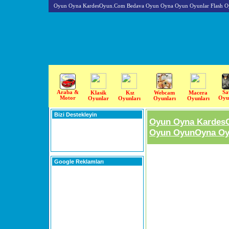
Oyun Oyna KardesOyun.Com Bedava Oyun Oyna Oyun Oyunlar Flash O
Araba &
Sa
Klasik
Kız
Webcam
Macera
Motor
Oyu
Oyunlar
Oyunları
Oyunları
Oyunları
Bizi Destekleyin
Oyun Oyna Kardes
Oyun OyunOyna Oyu
Google Reklamları