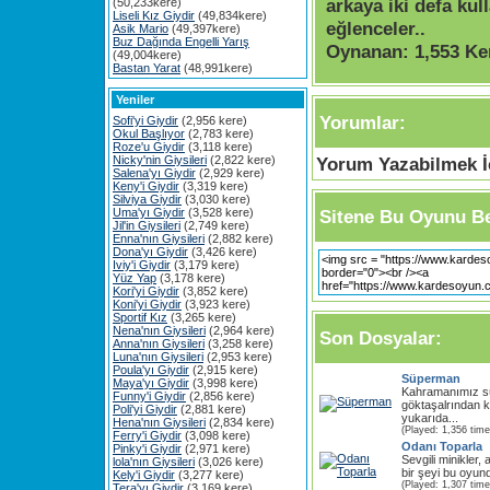
arkaya iki defa kull
(50,233kere)
Liseli Kız Giydir
(49,834kere)
eğlenceler..
Asik Mario
(49,397kere)
Buz Dağında Engelli Yarış
Oynanan:
1,553 Ke
(49,004kere)
Bastan Yarat
(48,991kere)
Yeniler
Yorumlar:
Sofi'yi Giydir
(2,956 kere)
Okul Başlıyor
(2,783 kere)
Roze'u Giydir
(3,118 kere)
Nicky'nin Giysileri
(2,822 kere)
Yorum Yazabilmek İç
Salena'yı Giydir
(2,929 kere)
Keny'i Giydir
(3,319 kere)
Silviya Giydir
(3,030 kere)
Uma'yı Giydir
(3,528 kere)
Sitene Bu Oyunu Be
Jil'in Giysileri
(2,749 kere)
Enna'nın Giysileri
(2,882 kere)
Dona'yı Giydir
(3,426 kere)
Iviy'i Giydir
(3,179 kere)
Yüz Yap
(3,178 kere)
Kori'yi Giydir
(3,852 kere)
Koni'yi Giydir
(3,923 kere)
Sportif Kız
(3,265 kere)
Nena'nın Giysileri
(2,964 kere)
Son Dosyalar:
Anna'nın Giysileri
(3,258 kere)
Luna'nın Giysileri
(2,953 kere)
Poula'yı Giydir
(2,915 kere)
Süperman
Maya'yı Giydir
(3,998 kere)
Kahramanımız sü
Funny'i Giydir
(2,856 kere)
göktaşalrından k
Poli'yi Giydir
(2,881 kere)
yukarıda...
Hena'nın Giysileri
(2,834 kere)
(Played: 1,356 time
Ferry'i Giydir
(3,098 kere)
Odanı Toparla
Pinky'i Giydir
(2,971 kere)
Sevgili minikler,
lola'nın Giysileri
(3,026 kere)
bir şeyi bu oyun
Kely'i Giydir
(3,277 kere)
(Played: 1,307 time
Tera'yı Giydir
(3,169 kere)