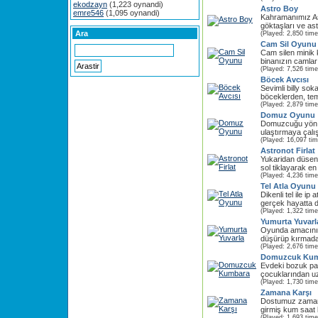
ekodzayn
(1,223 oynandi)
Astro Boy
emre546
(1,095 oynandi)
Kahramanımız A
göktaşları ve astr
Ara
(Played: 2,850 time
Cam Sil Oyunu
Cam silen minik 
binanızın camların
(Played: 7,526 time
Böcek Avcısı
Sevimli billy sok
böceklerden, tem
(Played: 2,879 time
Domuz Oyunu
Domuzcuğu yön tu
ulaştırmaya çalış
(Played: 16,097 ti
Astronot Firlat
Yukaridan düsen
sol tiklayarak e
(Played: 4,236 time
Tel Atla Oyunu
Dikenli tel ile i
gerçek hayatta 
(Played: 1,322 time
Yumurta Yuvarl
Oyunda amacınız
düşürüp kırmada
(Played: 2,676 time
Domuzcuk Kum
Evdeki bozuk par
çocuklarından uz
(Played: 1,730 time
Zamana Karşı
Dostumuz zaman
girmiş kum saat 
(Played: 1,693 time