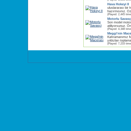
Hava Hokeyi II
uluslararası bir
hazırmısınız. Oz
(Played: 2,445 time
Motorlu Savasç
Son model motosi
atiliyorsunuz. Ö
(Played: 4,348 time
Meggi'nin Mace
Kahramanımız M
yıldızları toplama
(Played: 7,233 time