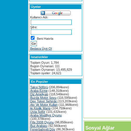
Üyeler
Kullanıcı Adı:
Şifre:
Beni Hatırla
Bedava Üye Ol
Istatistikler
Toplam Oyun: 1,784
Bugün Oynanan: 111
Toplam Oynanan: 13,495,829
Toplam üyeler: 24,621
En Popüler
Taksi Şöförü
(206,894kere)
Araba Ezme
(148,318kere)
Diz Ameliyatı
(118,546kere)
Buzda Motor Şovu
(116,595kere)
Dev Teker Şehirde
(113,203kere)
Atv Ve Motor Kullan
(111,968kere)
iki Kisilik Mario
(104,759kere)
Usta Şoför
(101,632kere)
Araba Modifiye Oyunu
(100,378kere)
Fifa 2008 Oyunu
(98,856kere)
Buz Arabası
(92,560kere)
Sosyal Ağlar
Fenerbahçeli Döv
(86,363kere)