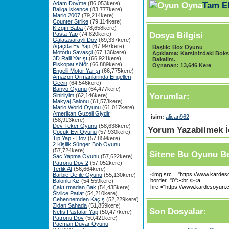
Adam Dovme
(86,053kere)
Tam E
Baliga iskence
(83,777kere)
Mario 2007
(79,214kere)
Counter Strike
(79,114kere)
Kızgın Baba
(78,658kere)
Dosya Bilgisi
Pasta Yap
(74,820kere)
Galatasarayli Dov
(69,337kere)
Ağaçda Ev Yap
(67,997kere)
Başlık:
Box Oyunu
Motorlu Savasçi
(67,136kere)
Açıklama:
Karsinizdaki Boks
3D Ralli Yarışı
(66,921kere)
Bakalim.
Piskopat söför
(66,889kere)
Oynanan:
13,646 Kere
Engelli Motor Yarışı
(66,775kere)
Amazon Ormanlarinda Engelleri
Gecin
(64,546kere)
Banyo Oyunu
(64,477kere)
Yorumlar:
Sinirliyim
(62,146kere)
Makyaj Salonu
(61,573kere)
Mario World Oyunu
(61,017kere)
Amerikan Guzeli Giydir
isim:
alican962
(58,913kere)
Dev Teker Oyunu
(58,638kere)
Yorum Yazabilmek İç
Çocuk Evi Oyunu
(57,930kere)
Tip Yap - Döv
(57,859kere)
2 Kişilik Sünger Bob Oyunu
(57,724kere)
Sitene Bu Oyunu Be
Sac Yapma Oyunu
(57,622kere)
Patronu Döv 2
(57,052kere)
Terlik At
(56,664kere)
Barbie Defile Oyunu
(55,130kere)
Balonlu Kiz
(54,559kere)
Çaktırmadan Bak
(54,435kere)
Sivilce Patlat
(54,210kere)
Cehennemden Kaçış
(52,229kere)
Zidan Sahada
(51,859kere)
Son Dosyalar:
Nefis Pastalar Yap
(50,477kere)
Patronu Döv
(50,421kere)
Pacman Duvar Oyunu