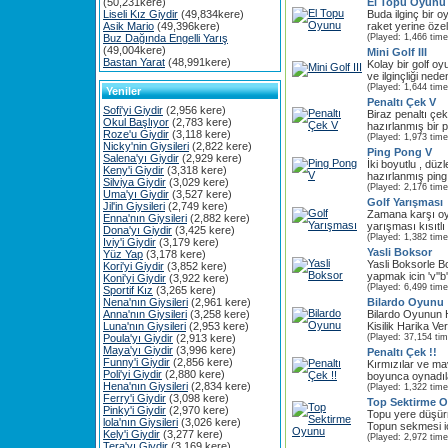
(50,231kere)
El Topu Oyunu
Liseli Kız Giydir
(49,834kere)
Buda ilginç bir oy
Asik Mario
(49,396kere)
raket yerine özel 
Buz Dağında Engelli Yarış
(Played: 1,466 time
(49,004kere)
Mini Golf III
Bastan Yarat
(48,991kere)
Kolay bir golf oy
ve ilginçliği nede
(Played: 1,644 time
Yeniler
Penaltı Çek V
Sofi'yi Giydir
(2,956 kere)
Biraz penaltı çek
Okul Başlıyor
(2,783 kere)
hazırlanmış bir p
Roze'u Giydir
(3,118 kere)
(Played: 1,973 time
Nicky'nin Giysileri
(2,822 kere)
Ping Pong V
Salena'yı Giydir
(2,929 kere)
İki boyutlu , düzl
Keny'i Giydir
(3,318 kere)
hazırlanmış ping
Silviya Giydir
(3,029 kere)
(Played: 2,176 time
Uma'yı Giydir
(3,527 kere)
Golf Yarışması
Jil'in Giysileri
(2,749 kere)
Zamana karşı oy
Enna'nın Giysileri
(2,882 kere)
yarışması kısıtlı
Dona'yı Giydir
(3,425 kere)
(Played: 1,382 time
Iviy'i Giydir
(3,179 kere)
Yasli Boksor
Yüz Yap
(3,178 kere)
Yasli Boksorle 
Kori'yi Giydir
(3,852 kere)
yapmak icin 'v''b''
Koni'yi Giydir
(3,922 kere)
(Played: 6,499 time
Sportif Kız
(3,265 kere)
Nena'nın Giysileri
(2,961 kere)
Bilardo Oyunu
Anna'nın Giysileri
(3,258 kere)
Bilardo Oyunun 
Luna'nın Giysileri
(2,953 kere)
Kisilik Harika Ve
Poula'yı Giydir
(2,913 kere)
(Played: 37,154 ti
Maya'yı Giydir
(3,996 kere)
Penaltı Çek !!
Funny'i Giydir
(2,856 kere)
Kırmızılar ve mav
Poli'yi Giydir
(2,880 kere)
boyunca oynadıla
Hena'nın Giysileri
(2,834 kere)
(Played: 1,322 time
Ferry'i Giydir
(3,098 kere)
Top Sektirme 
Pinky'i Giydir
(2,970 kere)
Topu yere düşür
lola'nın Giysileri
(3,026 kere)
Topun sekmesi iç
Kely'i Giydir
(3,277 kere)
(Played: 2,972 time
Tera'yı Giydir
(3,169 kere)