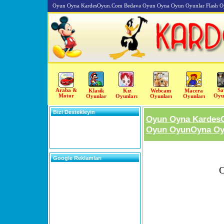
Oyun Oyna KardesOyun.Com Bedava Oyun Oyna Oyun Oyunlar Flash O
Araba &
Sa
Klasik
Kız
Webcam
Macera
Motor
Oyu
Oyunlar
Oyunları
Oyunları
Oyunları
Bizi Destekleyin
Oyun Oyna Kardes
Oyun OyunOyna Oyu
Google Reklamları