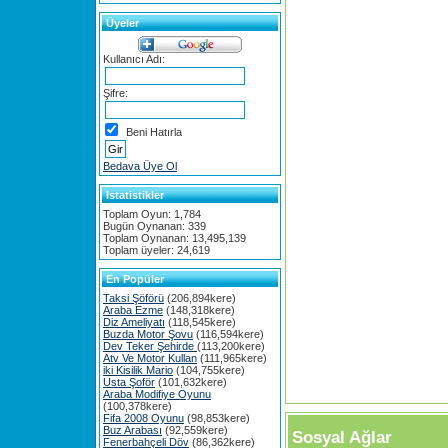
Üyeler
Kullanıcı Adı:
Şifre:
Beni Hatırla
Bedava Üye Ol
Istatistikler
Toplam Oyun: 1,784
Bugün Oynanan: 339
Toplam Oynanan: 13,495,139
Toplam üyeler: 24,619
En Popüler
Taksi Şöförü
(206,894kere)
Araba Ezme
(148,318kere)
Diz Ameliyatı
(118,545kere)
Buzda Motor Şovu
(116,594kere)
Dev Teker Şehirde
(113,200kere)
Atv Ve Motor Kullan
(111,965kere)
iki Kisilik Mario
(104,755kere)
Usta Şoför
(101,632kere)
Araba Modifiye Oyunu
(100,378kere)
Fifa 2008 Oyunu
(98,853kere)
Buz Arabası
(92,559kere)
Sosyal Ağlar
Fenerbahçeli Döv
(86,362kere)