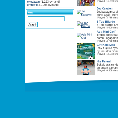
(Played: 10,610 ti
ekodzayn
(1,223 oynandi)
emre546
(1,095 oynandi)
Jet Kayakçı
Jet kayaçımız al
Ara
sürat aşağı iner
(Played: 3,788 time
3 Top Bilardo
3 Top Bilardo O
(Played: 8,696 time
Ada Mini Golf
Tropik adalarda 
bambu ağaçalrınd
(Played: 2,775 time
Çift Kale Maç
Play tuşu ile oyna
oyuncudan birini
(Played: 17,218 ti
Hız Pateni
Sokak aralarınd
en erken zamand
(Played: 9,258 time