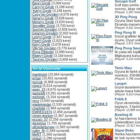
Sincaplı Golf
Bare'i Giydir
(3,009 kere)
Golf topu yerine
Carry'yi Giydir
(3,186 kere)
mısınız, biraz st
Yuki'yi Giydir
(3,146 kere)
(Played: 1,287 time
Cesy'nin Giysileri
(4,076 kere)
3D Ping Pong
Nena'yı Giydir
(3,639 kere)
Oyuna Start buto
Mena'yı Giydir
(3,024 kere)
Ekranda masanın
Sevgililer Günü
(3,733 kere)
(Played: 9,611 time
Suzi'nin Giysileri
(2,826 kere)
Ping Pong III
Gina'nın Giysileri
(2,932 kere)
Güzel grafikler i
Leni'yi Giydir
(2,927 kere)
oyunu. Oyun yükl
Pearl'i Giydir
(2,823 kere)
(Played: 1,671 time
Kety'i Giydir
(3,078 kere)
Villy'nin Giysileri
(3,776 kere)
Ping Pong Sava
Rüya Elbiseler
(2,890 kere)
İki yada tek kişi
Ripley'i Giydir
(3,169 kere)
Bilgisayara karşı
Tara'nın Giysileri
(3,658 kere)
(Played: 2,214 time
Tenis Maçı
En iyi Oyuncular
Oyuna iki farklı
martinstoj
(23,564 oynandi)
mümkün. EXHIBIT
erhan
(10,651 oynandi)
(Played: 5,788 time
nurcuk
(6,968 oynandi)
Langırt
nügzö
(5,514 oynandi)
Güzel tasarlanmış
aqan_23
(4,676 oynandi)
adıyla masa futbo
gamzefb
(3,291 oynandi)
(Played: 8,413 time
mehmet.
(3,154 oynandi)
Frikik II
reco
(3,043 oynandi)
Oyun ekranında 
madeinaslan
(2,535 oynandi)
başlayın. 3 farklı
charlotte
(2,484 oynandi)
(Played: 13,889 ti
EMRED1974
(2,459 oynandi)
Bowling III
cimen gozlum
(2,367 oynandi)
İyi hazırlanmış 
eczaci_07
(2,256 oynandi)
yüklendikten so
gizemnur
(1,755 oynandi)
(Played: 12,417 ti
ultraslanturgay
(1,582 oynandi)
Süper Boks
zafer_fb
(1,569 oynandi)
Harika hazırlanm
MeRT
(1,560 oynandi)
bir bok oyunu mu
ongun
(1,286 oynandi)