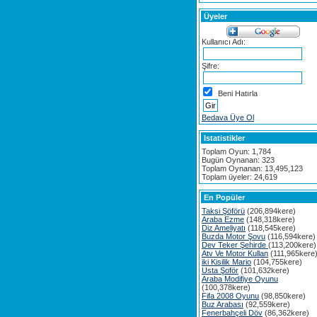
Üyeler
Kullanıcı Adı:
Şifre:
Beni Hatırla
Bedava Üye Ol
Istatistikler
Toplam Oyun: 1,784
Bugün Oynanan: 323
Toplam Oynanan: 13,495,123
Toplam üyeler: 24,619
En Popüler
Taksi Şöförü
(206,894kere)
Araba Ezme
(148,318kere)
Diz Ameliyatı
(118,545kere)
Buzda Motor Şovu
(116,594kere)
Dev Teker Şehirde
(113,200kere)
Atv Ve Motor Kullan
(111,965kere
iki Kisilik Mario
(104,755kere)
Usta Şoför
(101,632kere)
Araba Modifiye Oyunu
(100,378kere)
Fifa 2008 Oyunu
(98,850kere)
Buz Arabası
(92,559kere)
Fenerbahçeli Döv
(86,362kere)