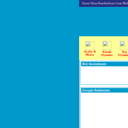
Oyun Oyna KardesOyun.Com Beda
Araba &
Klasik
Kız
Motor
Oyunlar
Oyunla
Bizi Destekleyin
Google Reklamları