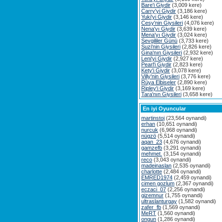
Bare'i Giydir
(3,009 kere)
Carry'yi Giydir
(3,186 kere)
Yuki'yi Giydir
(3,146 kere)
Cesy'nin Giysileri
(4,076 kere)
Nena'yı Giydir
(3,639 kere)
Mena'yı Giydir
(3,024 kere)
Sevgililer Günü
(3,733 kere)
Suzi'nin Giysileri
(2,826 kere)
Gina'nın Giysileri
(2,932 kere)
Leni'yi Giydir
(2,927 kere)
Pearl'i Giydir
(2,823 kere)
Kety'i Giydir
(3,078 kere)
Villy'nin Giysileri
(3,776 kere)
Rüya Elbiseler
(2,890 kere)
Ripley'i Giydir
(3,169 kere)
Tara'nın Giysileri
(3,658 kere)
En iyi Oyuncular
martinstoj
(23,564 oynandi)
erhan
(10,651 oynandi)
nurcuk
(6,968 oynandi)
nügzö
(5,514 oynandi)
aqan_23
(4,676 oynandi)
gamzefb
(3,291 oynandi)
mehmet.
(3,154 oynandi)
reco
(3,043 oynandi)
madeinaslan
(2,535 oynandi)
charlotte
(2,484 oynandi)
EMRED1974
(2,459 oynandi)
cimen gozlum
(2,367 oynandi)
eczaci_07
(2,256 oynandi)
gizemnur
(1,755 oynandi)
ultraslanturgay
(1,582 oynandi)
zafer_fb
(1,569 oynandi)
MeRT
(1,560 oynandi)
ongun
(1,286 oynandi)