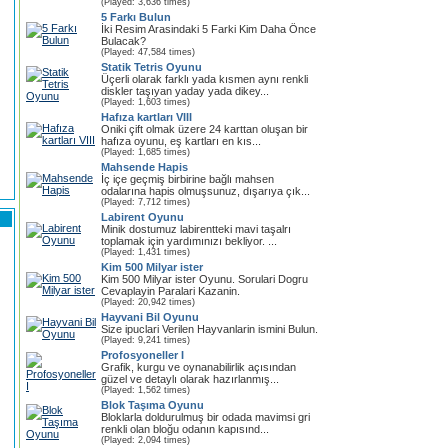
(Played: 3,636 times)
5 Farkı Bulun
İki Resim Arasindaki 5 Farki Kim Daha Önce
Bulacak?
(Played: 47,584 times)
Statik Tetris Oyunu
Üçerli olarak farklı yada kısmen aynı renkli
diskler taşıyan yaday yada dikey...
(Played: 1,603 times)
Hafıza kartları VIII
Oniki çift olmak üzere 24 karttan oluşan bir
hafıza oyunu, eş kartları en kıs...
(Played: 1,685 times)
Mahsende Hapis
İç içe geçmiş birbirine bağlı mahsen
odalarına hapis olmuşsunuz, dışarıya çık...
(Played: 7,712 times)
Labirent Oyunu
Minik dostumuz labirentteki mavi taşalrı
toplamak için yardımınızı bekliyor. ...
(Played: 1,431 times)
Kim 500 Milyar ister
Kim 500 Milyar ister Oyunu. Sorulari Dogru
Cevaplayin Paralari Kazanin.
(Played: 20,942 times)
Hayvani Bil Oyunu
Size ipuclari Verilen Hayvanlarin ismini Bulun.
(Played: 9,241 times)
Profosyoneller I
Grafik, kurgu ve oynanabilirlik açısından
güzel ve detaylı olarak hazırlanmış...
(Played: 1,562 times)
Blok Taşıma Oyunu
Bloklarla doldurulmuş bir odada mavimsi gri
renkli olan bloğu odanın kapısınd...
(Played: 2,094 times)