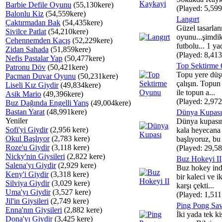
Barbie Defile Oyunu
(55,130kere)
(Played: 5,599
Balonlu Kiz
(54,559kere)
Langırt
Çaktırmadan Bak
(54,435kere)
Güzel tasarlanm
Sivilce Patlat
(54,210kere)
oyunu...şimdik
Cehennemden Kaçış
(52,229kere)
futbolu... 1 ya
Zidan Sahada
(51,859kere)
(Played: 8,413
Nefis Pastalar Yap
(50,477kere)
Top Sektirme
Patronu Döv
(50,421kere)
Topu yere düş
Pacman Duvar Oyunu
(50,231kere)
çalışın. Topun
Liseli Kız Giydir
(49,834kere)
ile topun a...
Asik Mario
(49,396kere)
(Played: 2,972
Buz Dağında Engelli Yarış
(49,004kere)
Bastan Yarat
(48,991kere)
Dünya Kupası
Yeniler
Dünya kupasın
Sofi'yi Giydir
(2,956 kere)
kala heyecana
Okul Başlıyor
(2,783 kere)
başlıyoruz, bu
Roze'u Giydir
(3,118 kere)
(Played: 29,58
Nicky'nin Giysileri
(2,822 kere)
Buz Hokeyi II
Salena'yı Giydir
(2,929 kere)
Buz hokey inde
Keny'i Giydir
(3,318 kere)
bir kaleci ve 
Silviya Giydir
(3,029 kere)
karşı çekti...
Uma'yı Giydir
(3,527 kere)
(Played: 1,511
Jil'in Giysileri
(2,749 kere)
Ping Pong Sav
Enna'nın Giysileri
(2,882 kere)
İki yada tek ki
Dona'yı Giydir
(3,425 kere)