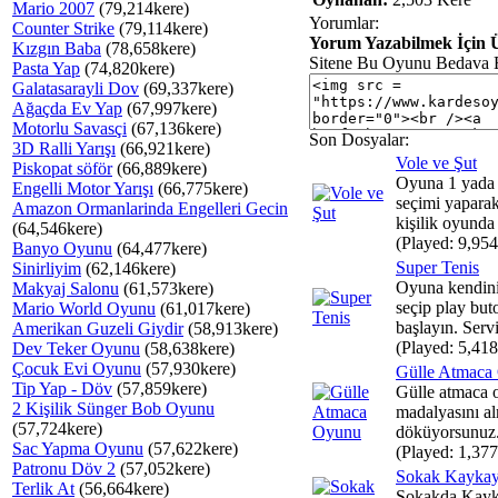
Mario 2007
(79,214kere)
Yorumlar:
Counter Strike
(79,114kere)
Yorum Yazabilmek İçin Ü
Kızgın Baba
(78,658kere)
Sitene Bu Oyunu Bedava 
Pasta Yap
(74,820kere)
Galatasarayli Dov
(69,337kere)
Ağaçda Ev Yap
(67,997kere)
Motorlu Savasçi
(67,136kere)
Son Dosyalar:
3D Ralli Yarışı
(66,921kere)
Vole ve Şut
Piskopat söför
(66,889kere)
Oyuna 1 yada 
Engelli Motor Yarışı
(66,775kere)
seçimi yaparak
Amazon Ormanlarinda Engelleri Gecin
kişilik oyunda
(64,546kere)
(Played: 9,954
Banyo Oyunu
(64,477kere)
Super Tenis
Sinirliyim
(62,146kere)
Oyuna kendiniz
Makyaj Salonu
(61,573kere)
seçip play bu
Mario World Oyunu
(61,017kere)
başlayın. Servis
Amerikan Guzeli Giydir
(58,913kere)
(Played: 5,418
Dev Teker Oyunu
(58,638kere)
Çocuk Evi Oyunu
(57,930kere)
Gülle Atmaca
Tip Yap - Döv
(57,859kere)
Gülle atmaca 
2 Kişilik Sünger Bob Oyunu
madalyasını al
(57,724kere)
döküyorsunuz.
Sac Yapma Oyunu
(57,622kere)
(Played: 1,377
Patronu Döv 2
(57,052kere)
Sokak Kaykay
Terlik At
(56,664kere)
Sokakda Kayk