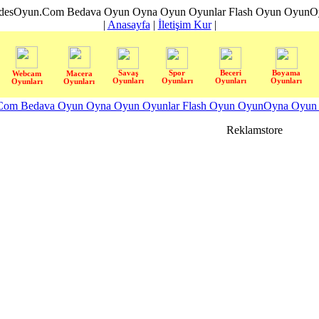
desOyun.Com Bedava Oyun Oyna Oyun Oyunlar Flash Oyun OyunOyn
|
Anasayfa
|
İletişim Kur
|
Savaş
Spor
Beceri
Boyama
Webcam
Macera
Oyunları
Oyunları
Oyunları
Oyunları
Oyunları
Oyunları
om Bedava Oyun Oyna Oyun Oyunlar Flash Oyun OyunOyna Oyun S
Reklamstore