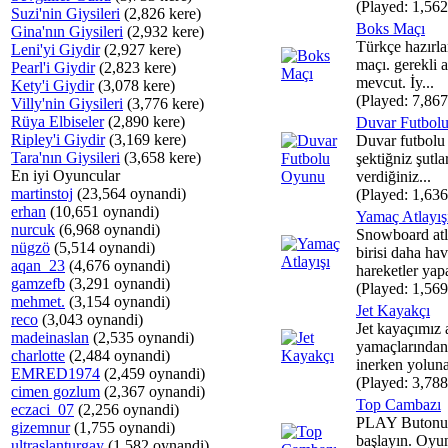
(Played: 1,562
Suzi'nin Giysileri
(2,826 kere)
Boks Maçı
Gina'nın Giysileri
(2,932 kere)
Türkçe hazırla
Leni'yi Giydir
(2,927 kere)
maçı. gerekli 
Pearl'i Giydir
(2,823 kere)
mevcut. İy...
Kety'i Giydir
(3,078 kere)
(Played: 7,867
Villy'nin Giysileri
(3,776 kere)
Rüya Elbiseler
(2,890 kere)
Duvar Futbol
Ripley'i Giydir
(3,169 kere)
Duvar futbolu
Tara'nın Giysileri
(3,658 kere)
şektiğniz şutla
En iyi Oyuncular
verdiğiniz...
martinstoj
(23,564 oynandi)
(Played: 1,636
erhan
(10,651 oynandi)
Yamaç Atlayış
nurcuk
(6,968 oynandi)
Snowboard atl
nügzö
(5,514 oynandi)
birisi daha hav
aqan_23
(4,676 oynandi)
hareketler yapa
gamzefb
(3,291 oynandi)
(Played: 1,569
mehmet.
(3,154 oynandi)
Jet Kayakçı
reco
(3,043 oynandi)
Jet kayaçımız 
madeinaslan
(2,535 oynandi)
yamaçlarından 
charlotte
(2,484 oynandi)
inerken yoluna
EMRED1974
(2,459 oynandi)
(Played: 3,788
cimen gozlum
(2,367 oynandi)
Top Cambazı
eczaci_07
(2,256 oynandi)
PLAY Butonun
gizemnur
(1,755 oynandi)
başlayın. Oyun
ultraslanturgay
(1,582 oynandi)