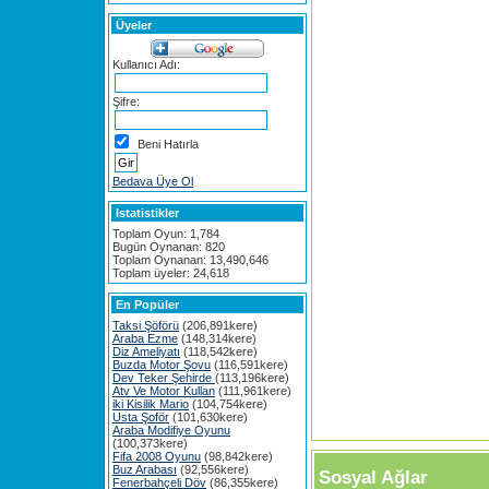
Üyeler
Kullanıcı Adı:
Şifre:
Beni Hatırla
Bedava Üye Ol
Istatistikler
Toplam Oyun: 1,784
Bugün Oynanan: 820
Toplam Oynanan: 13,490,646
Toplam üyeler: 24,618
En Popüler
Taksi Şöförü
(206,891kere)
Araba Ezme
(148,314kere)
Diz Ameliyatı
(118,542kere)
Buzda Motor Şovu
(116,591kere)
Dev Teker Şehirde
(113,196kere)
Atv Ve Motor Kullan
(111,961kere)
iki Kisilik Mario
(104,754kere)
Usta Şoför
(101,630kere)
Araba Modifiye Oyunu
(100,373kere)
Fifa 2008 Oyunu
(98,842kere)
Buz Arabası
(92,556kere)
Sosyal Ağlar
Fenerbahçeli Döv
(86,355kere)