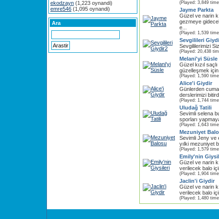
ekodzayn
(1,223 oynandi)
(Played: 3,849 time
emre546
(1,095 oynandi)
Jayme Parkta
Güzel ve narin 
gezmeye gidecek
Ara
e...
(Played: 1,539 time
Sevgilileri Giyd
Sevgililerimizi Si
(Played: 20,438 ti
Melani'yi Süsle
Güzel kızıl saçl
güzelleşmek için s
(Played: 1,590 time
Alice'i Giydir
Günlerden cuma
derslerimizi bitir
(Played: 1,744 time
Uludağ Tatili
Sevimli selena bu
sporları yapmaya g
(Played: 1,643 time
Mezuniyet Bal
Sevimli Jeny ve 
yılki mezuniyet ba
(Played: 1,579 time
Emily'nin Giysil
Güzel ve narin 
verilecek balo i
(Played: 1,904 time
Jaclin'i Giydir
Güzel ve narin 
verilecek balo iç
(Played: 1,480 time