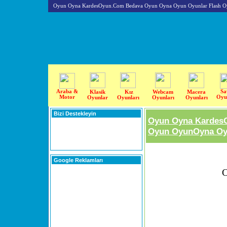
Oyun Oyna KardesOyun.Com Bedava Oyun Oyna Oyun Oyunlar Flash O
Araba &
Sa
Klasik
Kız
Webcam
Macera
Motor
Oyu
Oyunlar
Oyunları
Oyunları
Oyunları
Bizi Destekleyin
Oyun Oyna Kardes
Oyun OyunOyna Oyu
Google Reklamları