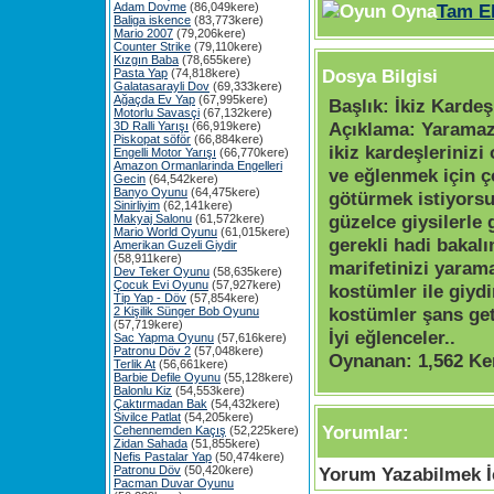
Adam Dovme
(86,049kere)
Tam E
Baliga iskence
(83,773kere)
Mario 2007
(79,206kere)
Counter Strike
(79,110kere)
Kızgın Baba
(78,655kere)
Dosya Bilgisi
Pasta Yap
(74,818kere)
Galatasarayli Dov
(69,333kere)
Ağaçda Ev Yap
(67,995kere)
Başlık:
İkiz Kardeş
Motorlu Savasçi
(67,132kere)
Açıklama:
Yaramaz
3D Ralli Yarışı
(66,919kere)
Piskopat söför
(66,884kere)
ikiz kardeşleriniz
Engelli Motor Yarışı
(66,770kere)
Amazon Ormanlarinda Engelleri
ve eğlenmek için ç
Gecin
(64,542kere)
Banyo Oyunu
(64,475kere)
götürmek istiyors
Sinirliyim
(62,141kere)
güzelce giysilerle
Makyaj Salonu
(61,572kere)
Mario World Oyunu
(61,015kere)
gerekli hadi bakal
Amerikan Guzeli Giydir
(58,911kere)
marifetinizi yaram
Dev Teker Oyunu
(58,635kere)
Çocuk Evi Oyunu
(57,927kere)
kostümler ile giydi
Tip Yap - Döv
(57,854kere)
kostümler şans get
2 Kişilik Sünger Bob Oyunu
(57,719kere)
İyi eğlenceler..
Sac Yapma Oyunu
(57,616kere)
Patronu Döv 2
(57,048kere)
Oynanan:
1,562 Ke
Terlik At
(56,661kere)
Barbie Defile Oyunu
(55,128kere)
Balonlu Kiz
(54,553kere)
Çaktırmadan Bak
(54,432kere)
Sivilce Patlat
(54,205kere)
Yorumlar:
Cehennemden Kaçış
(52,225kere)
Zidan Sahada
(51,855kere)
Nefis Pastalar Yap
(50,474kere)
Patronu Döv
(50,420kere)
Yorum Yazabilmek İç
Pacman Duvar Oyunu