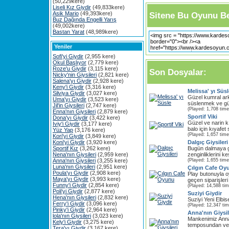
(50,229kere)
Liseli Kız Giydir
(49,833kere)
Asik Mario
(49,393kere)
Sitene Bu Oyunu Be
Buz Dağında Engelli Yarış
(49,002kere)
Bastan Yarat
(48,989kere)
Yeniler
Sofi'yi Giydir
(2,955 kere)
Okul Başlıyor
(2,779 kere)
Roze'u Giydir
(3,115 kere)
Son Dosyalar:
Nicky'nin Giysileri
(2,821 kere)
Salena'yı Giydir
(2,928 kere)
Keny'i Giydir
(3,316 kere)
Melissa' yı Süsl
Silviya Giydir
(3,027 kere)
Güzel kumral ar
Uma'yı Giydir
(3,523 kere)
süslenmek ve güze
Jil'in Giysileri
(2,747 kere)
(Played: 1,708 time
Enna'nın Giysileri
(2,879 kere)
Sportif Viki
Dona'yı Giydir
(3,422 kere)
Güzel ve narin k
Iviy'i Giydir
(3,177 kere)
balo için kıyafet
Yüz Yap
(3,176 kere)
(Played: 1,657 time
Kori'yi Giydir
(3,849 kere)
Koni'yi Giydir
(3,920 kere)
Dalgıç Giysileri
Sportif Kız
(3,262 kere)
Bugün dalmaya gi
Nena'nın Giysileri
(2,959 kere)
zenginliklerini ke
Anna'nın Giysileri
(3,255 kere)
(Played: 1,655 time
Luna'nın Giysileri
(2,951 kere)
Çılgın Cafe Oy
Poula'yı Giydir
(2,908 kere)
Play butonuyla o
Maya'yı Giydir
(3,993 kere)
geçen siparişleri
Funny'i Giydir
(2,854 kere)
(Played: 14,588 ti
Poli'yi Giydir
(2,877 kere)
Suziyi Giydir
Hena'nın Giysileri
(2,832 kere)
Suziyi Yeni Elbise
Ferry'i Giydir
(3,096 kere)
(Played: 12,347 ti
Pinky'i Giydir
(2,964 kere)
Anna'nın Giysil
lola'nın Giysileri
(3,023 kere)
Mankenimiz Ann
Kely'i Giydir
(3,275 kere)
temposundan ve
Tera'yı Giydir
(3,167 kere)