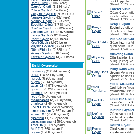
uzaklaşıp din...
Bare'i Giydir
(3,007 kere)
(Played: 3,255 time
Carry'yi Giydir
(3,184 kere)
Caren'i Süsle
Yuki'yi Giydir
(3,143 kere)
Güzel Caren süs
Cesy'nin Giysileri
(4,074 kere)
sizinle birlikte m
Nena'yı Giydir
(3,637 kere)
(Played: 1,725 time
Mena'yı Giydir
(3,023 kere)
Keny'i Giydir
Sevgililer Günü
(3,730 kere)
Sevimli ve güzel 
Suzi'nin Giysileri
(2,824 kere)
düzeltme ve kıyafe
Gina'nın Giysileri
(2,928 kere)
(Played: 3,316 time
Leni'yi Giydir
(2,923 kere)
Pearl'i Giydir
(2,820 kere)
Viki Cadılar G
Kety'i Giydir
(3,075 kere)
Güzel kızımız Vi
Villy'nin Giysileri
(3,774 kere)
günü balosu için
Rüya Elbiseler
(2,888 kere)
(Played: 1,590 time
Ripley'i Giydir
(3,167 kere)
Alışveriş Günü
Tara'nın Giysileri
(3,654 kere)
Dört kafadar kız
buluşup çarşıya ç
(Played: 1,636 time
En iyi Oyuncular
Pony Dans Oku
martinstoj
(23,564 oynandi)
Sevimli Pony ile
erhan
(10,651 oynandi)
figürleri ile dans 
nurcuk
(6,968 oynandi)
(Played: 21,446 ti
nügzö
(5,514 oynandi)
Yildiz Yakalama
aqan_23
(4,676 oynandi)
Cadi Bibi ile Yildi
gamzefb
(3,291 oynandi)
Yakalamak icin B
mehmet.
(3,154 oynandi)
(Played: 10,066 ti
reco
(3,043 oynandi)
Liseli Kız Giydi
madeinaslan
(2,535 oynandi)
Liseli Kızımızı Si
charlotte
(2,484 oynandi)
(Played: 49,833 ti
EMRED1974
(2,459 oynandi)
lola'nın Giysiler
cimen gozlum
(2,367 oynandi)
Güzel ve narin kı
eczaci_07
(2,256 oynandi)
katılacak kıyafe
gizemnur
(1,755 oynandi)
(Played: 3,023 time
ultraslanturgay
(1,582 oynandi)
zafer_fb
(1,569 oynandi)
Kori'yi Giydir
MeRT
(1,560 oynandi)
Okul zamanı geldi
ongun
(1,286 oynandi)
kıyafetleri kaldırı