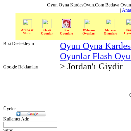
Oyun Oyna KardesOyun.Com Bedava Oyun 
|
Anas
Araba &
Sa
Klasik
Kız
Webcam
Macera
Motor
Oyun
Oyunlar
Oyunları
Oyunları
Oyunları
Bizi Destekleyin
Oyun Oyna Karde
Oyunlar Flash Oy
> Jordan'ı Giydir
Google Reklamları
Üyeler
Kullanıcı Adı:
Şifre: