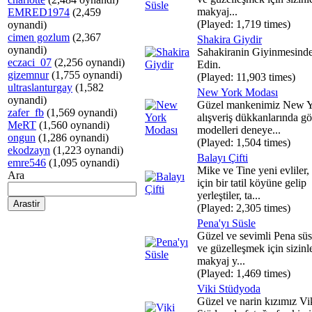
makyaj...
EMRED1974
(2,459
(Played: 1,719 times)
oynandi)
cimen gozlum
(2,367
Shakira Giydir
oynandi)
Sahakiranin Giyinmesind
eczaci_07
(2,256 oynandi)
Edin.
gizemnur
(1,755 oynandi)
(Played: 11,903 times)
ultraslanturgay
(1,582
New York Modası
oynandi)
Güzel mankenimiz New Y
zafer_fb
(1,569 oynandi)
alışveriş dükkanlarında g
MeRT
(1,560 oynandi)
modelleri deneye...
ongun
(1,286 oynandi)
(Played: 1,504 times)
ekodzayn
(1,223 oynandi)
Balayı Çifti
emre546
(1,095 oynandi)
Mike ve Tine yeni evliler,
Ara
için bir tatil köyüne gelip
yerleştiler, ta...
(Played: 2,305 times)
Pena'yı Süsle
Güzel ve sevimli Pena sü
ve güzelleşmek için sizinle
makyaj y...
(Played: 1,469 times)
Viki Stüdyoda
Güzel ve narin kızımız Vi