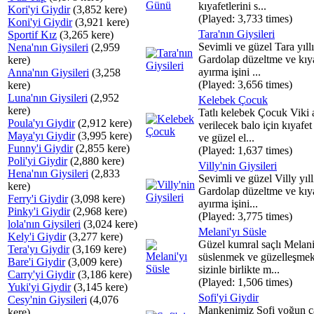
kıyafetlerini s...
Kori'yi Giydir
(3,852 kere)
(Played: 3,733 times)
Koni'yi Giydir
(3,921 kere)
Tara'nın Giysileri
Sportif Kız
(3,265 kere)
Sevimli ve güzel Tara yıll
Nena'nın Giysileri
(2,959
Gardolap düzeltme ve kıya
kere)
ayırma işini ...
Anna'nın Giysileri
(3,258
(Played: 3,656 times)
kere)
Luna'nın Giysileri
(2,952
Kelebek Çocuk
kere)
Tatlı kelebek Çocuk Viki
Poula'yı Giydir
(2,912 kere)
verilecek balo için kıyafe
Maya'yı Giydir
(3,995 kere)
ve güzel el...
Funny'i Giydir
(2,855 kere)
(Played: 1,637 times)
Poli'yi Giydir
(2,880 kere)
Villy'nin Giysileri
Hena'nın Giysileri
(2,833
Sevimli ve güzel Villy yıll
kere)
Gardolap düzeltme ve kıya
Ferry'i Giydir
(3,098 kere)
ayırma işini...
Pinky'i Giydir
(2,968 kere)
(Played: 3,775 times)
lola'nın Giysileri
(3,024 kere)
Melani'yı Süsle
Kely'i Giydir
(3,277 kere)
Güzel kumral saçlı Melani
Tera'yı Giydir
(3,169 kere)
süslenmek ve güzelleşmek
Bare'i Giydir
(3,009 kere)
sizinle birlikte m...
Carry'yi Giydir
(3,186 kere)
(Played: 1,506 times)
Yuki'yi Giydir
(3,145 kere)
Sofi'yi Giydir
Cesy'nin Giysileri
(4,076
Mankenimiz Sofi yoğun ç
kere)