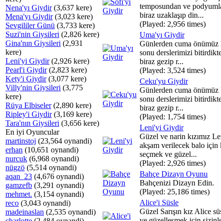
temposundan ve podyuml
Nena'yı Giydir
(3,637 kere)
biraz uzaklaşıp din...
Mena'yı Giydir
(3,023 kere)
(Played: 2,956 times)
Sevgililer Günü
(3,733 kere)
Suzi'nin Giysileri
(2,826 kere)
Uma'yı Giydir
Gina'nın Giysileri
(2,931
Günlerden cuma önümüz 
kere)
sonu derslerimizi bitirdikt
Leni'yi Giydir
(2,926 kere)
biraz gezip r...
Pearl'i Giydir
(2,823 kere)
(Played: 3,524 times)
Kety'i Giydir
(3,077 kere)
Ceku'yu Giydir
Villy'nin Giysileri
(3,775
Günlerden cuma önümüz 
kere)
sonu derslerimizi bitirdikt
Rüya Elbiseler
(2,890 kere)
biraz gezip r...
Ripley'i Giydir
(3,169 kere)
(Played: 1,754 times)
Tara'nın Giysileri
(3,656 kere)
Leni'yi Giydir
En iyi Oyuncular
Güzel ve narin kızımız Le
martinstoj
(23,564 oynandi)
akşam verilecek balo için 
erhan
(10,651 oynandi)
seçmek ve güzel...
nurcuk
(6,968 oynandi)
(Played: 2,926 times)
nügzö
(5,514 oynandi)
Bahçe Dizayn Oyunu
aqan_23
(4,676 oynandi)
Bahçenizi Dizayn Edin.
gamzefb
(3,291 oynandi)
(Played: 25,186 times)
mehmet.
(3,154 oynandi)
Alice'i Süsle
reco
(3,043 oynandi)
Güzel Sarışın kız Alice s
madeinaslan
(2,535 oynandi)
ve güzelleşmek için sizinle
charlotte
(2,484 oynandi)