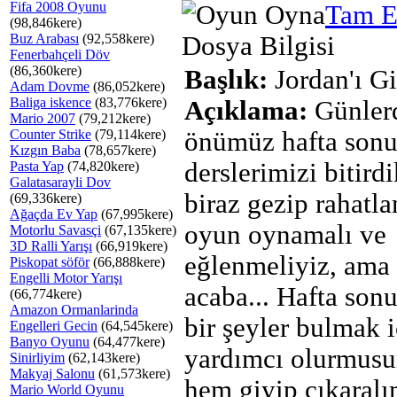
Fifa 2008 Oyunu
Tam E
(98,846kere)
Buz Arabası
(92,558kere)
Dosya Bilgisi
Fenerbahçeli Döv
(86,360kere)
Başlık:
Jordan'ı Gi
Adam Dovme
(86,052kere)
Baliga iskence
(83,776kere)
Açıklama:
Günler
Mario 2007
(79,212kere)
Counter Strike
(79,114kere)
önümüz hafta son
Kızgın Baba
(78,657kere)
derslerimizi bitird
Pasta Yap
(74,820kere)
Galatasarayli Dov
biraz gezip rahatla
(69,336kere)
Ağaçda Ev Yap
(67,995kere)
oyun oynamalı ve
Motorlu Savasçi
(67,135kere)
3D Ralli Yarışı
(66,919kere)
eğlenmeliyiz, ama
Piskopat söför
(66,888kere)
Engelli Motor Yarışı
acaba... Hafta son
(66,774kere)
Amazon Ormanlarinda
bir şeyler bulmak 
Engelleri Gecin
(64,545kere)
Banyo Oyunu
(64,477kere)
yardımcı olurmusu
Sinirliyim
(62,143kere)
Makyaj Salonu
(61,573kere)
hem giyip çıkaralı
Mario World Oyunu