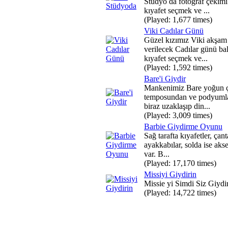
Stüdyo da fotoğraf çekimi
kıyafet seçmek ve ...
(Played: 1,677 times)
Viki Cadılar Günü
Güzel kızımız Viki akşam
verilecek Cadılar günü bal
kıyafet seçmek ve...
(Played: 1,592 times)
Bare'i Giydir
Mankenimiz Bare yoğun ç
temposundan ve podyuml
biraz uzaklaşıp din...
(Played: 3,009 times)
Barbie Giydirme Oyunu
Sağ tarafta kıyafetler, çant
ayakkabılar, solda ise aks
var. B...
(Played: 17,170 times)
Missiyi Giydirin
Missie yi Simdi Siz Giydir
(Played: 14,722 times)