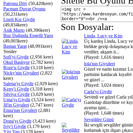
Sitene Bu Oyunu B
Patronu Döv
(50,420kere)
Pacman Duvar Oyunu
(50,231kere)
Liseli Kız Giydir
Son Dosyalar:
(49,834kere)
Asik Mario
(49,396kere)
Buz Dağında Engelli Yarış
Linda, Lucy ve Kim
(49,003kere)
Üç kardeş Linda, Lucy v
Bastan Yarat
(48,991kere)
birlikte gezip dolaşmaya k
Yeniler
verdiler, akşam ü...
Sofi'yi Giydir
(2,956 kere)
(Played: 1,616 times)
Okul Başlıyor
(2,782 kere)
lola'nın Giysileri
Roze'u Giydir
(3,118 kere)
Güzel ve narin kızımız Lo
Nicky'nin Giysileri
(2,822
partisine katılacak kıyafe
kere)
ve güzel ...
Salena'yı Giydir
(2,929 kere)
(Played: 3,024 times)
Keny'i Giydir
(3,318 kere)
Carla'yı Giydir
Silviya Giydir
(3,029 kere)
Sevimli ve güzel Carla yıl
Uma'yı Giydir
(3,524 kere)
Gardolap düzeltme ve kıya
Jil'in Giysileri
(2,747 kere)
ayırma işini...
Enna'nın Giysileri
(2,881
(Played: 1,648 times)
kere)
Sevgililer Günü
Dona'yı Giydir
(3,423 kere)
İki sevgili sevgililer günü
Iviy'i Giydir
(3,179 kere)
kutlamak için dışarı çıkac
Yüz Yap
(3,178 kere)