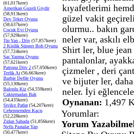
(61,017kere)
kıyafetlerimi hemd
Amerikan Guzeli Giydir
(58,913kere)
güzel vakit geçirel
Dev Teker Oyunu
(58,637kere)
olurmu.. bakın ga
Çocuk Evi Oyunu
(57,929kere)
neler var, askılı elb
Tip Yap - Döv
(57,857kere)
2 Kişilik Sünger Bob Oyunu
Shirt ler, blue jean 
(57,724kere)
Sac Yapma Oyunu
pantalonlar, ayakka
(57,621kere)
Patronu Döv 2
(57,050kere)
çizmeler , deri çant
Terlik At
(56,663kere)
Barbie Defile Oyunu
ve bijuter ler, daha
(55,130kere)
Balonlu Kiz
(54,559kere)
neler. İyi eğlencele
Çaktırmadan Bak
(54,435kere)
Oynanan:
1,497 K
Sivilce Patlat
(54,207kere)
Cehennemden Kaçış
Yorumlar:
(52,228kere)
Zidan Sahada
(51,856kere)
Yorum Yazabilmek
Nefis Pastalar Yap
(50,477kere)