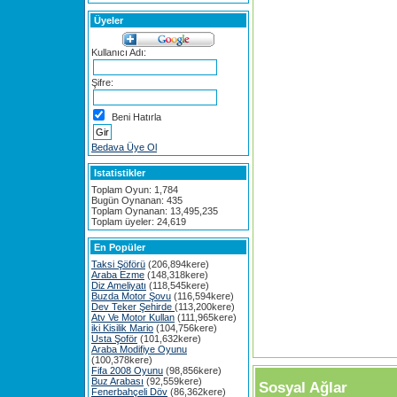
Üyeler
Kullanıcı Adı:
Şifre:
Beni Hatırla
Bedava Üye Ol
Istatistikler
Toplam Oyun: 1,784
Bugün Oynanan: 435
Toplam Oynanan: 13,495,235
Toplam üyeler: 24,619
En Popüler
Taksi Şöförü
(206,894kere)
Araba Ezme
(148,318kere)
Diz Ameliyatı
(118,545kere)
Buzda Motor Şovu
(116,594kere)
Dev Teker Şehirde
(113,200kere)
Atv Ve Motor Kullan
(111,965kere)
iki Kisilik Mario
(104,756kere)
Usta Şoför
(101,632kere)
Araba Modifiye Oyunu
(100,378kere)
Fifa 2008 Oyunu
(98,856kere)
Buz Arabası
(92,559kere)
Sosyal Ağlar
Fenerbahçeli Döv
(86,362kere)