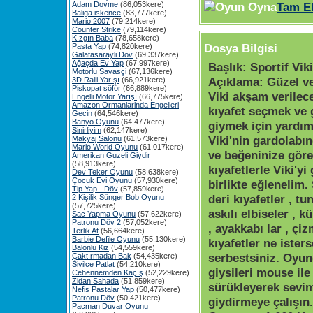
Adam Dovme
(86,053kere)
Tam E
Baliga iskence
(83,777kere)
Mario 2007
(79,214kere)
Counter Strike
(79,114kere)
Kızgın Baba
(78,658kere)
Dosya Bilgisi
Pasta Yap
(74,820kere)
Galatasarayli Dov
(69,337kere)
Ağaçda Ev Yap
(67,997kere)
Başlık:
Sportif Viki
Motorlu Savasçi
(67,136kere)
Açıklama:
Güzel ve
3D Ralli Yarışı
(66,921kere)
Piskopat söför
(66,889kere)
Viki akşam verilece
Engelli Motor Yarışı
(66,775kere)
Amazon Ormanlarinda Engelleri
kıyafet seçmek ve 
Gecin
(64,546kere)
Banyo Oyunu
(64,477kere)
giymek için yardımı
Sinirliyim
(62,147kere)
Viki'nin gardolabı
Makyaj Salonu
(61,573kere)
Mario World Oyunu
(61,017kere)
ve beğeninize göre
Amerikan Guzeli Giydir
(58,913kere)
kıyafetlerle Viki'yi
Dev Teker Oyunu
(58,638kere)
Çocuk Evi Oyunu
(57,930kere)
birlikte eğlenelim.
Tip Yap - Döv
(57,859kere)
deri kıyafetler , tu
2 Kişilik Sünger Bob Oyunu
(57,725kere)
askılı elbiseler , 
Sac Yapma Oyunu
(57,622kere)
Patronu Döv 2
(57,052kere)
, ayakkabı lar , çiz
Terlik At
(56,664kere)
Barbie Defile Oyunu
(55,130kere)
kıyafetler ne iste
Balonlu Kiz
(54,559kere)
serbestsiniz. Oyun
Çaktırmadan Bak
(54,435kere)
Sivilce Patlat
(54,210kere)
giysileri mouse ile 
Cehennemden Kaçış
(52,229kere)
Zidan Sahada
(51,859kere)
sürükleyerek sevim
Nefis Pastalar Yap
(50,477kere)
Patronu Döv
(50,421kere)
giydirmeye çalışın. 
Pacman Duvar Oyunu