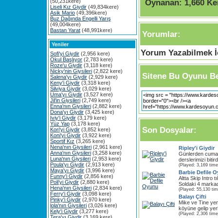
Oynanan:
1,660 Ke
(50,231kere)
Liseli Kız Giydir
(49,834kere)
Asik Mario
(49,396kere)
Buz Dağında Engelli Yarış
(49,004kere)
Bastan Yarat
(48,991kere)
Yorumlar:
Yeniler
Yorum Yazabilmek İç
Sofi'yi Giydir
(2,956 kere)
Okul Başlıyor
(2,783 kere)
Roze'u Giydir
(3,118 kere)
Nicky'nin Giysileri
(2,822 kere)
Sitene Bu Oyunu Be
Salena'yı Giydir
(2,929 kere)
Keny'i Giydir
(3,318 kere)
Silviya Giydir
(3,029 kere)
Uma'yı Giydir
(3,527 kere)
Jil'in Giysileri
(2,749 kere)
Enna'nın Giysileri
(2,882 kere)
Dona'yı Giydir
(3,425 kere)
Iviy'i Giydir
(3,179 kere)
Yüz Yap
(3,178 kere)
Son Dosyalar:
Kori'yi Giydir
(3,852 kere)
Koni'yi Giydir
(3,922 kere)
Sportif Kız
(3,265 kere)
Nena'nın Giysileri
(2,961 kere)
Ripley'i Giydir
Anna'nın Giysileri
(3,258 kere)
Günlerden cuma
Luna'nın Giysileri
(2,953 kere)
derslerimizi bitir
Poula'yı Giydir
(2,913 kere)
(Played: 3,169 time
Maya'yı Giydir
(3,996 kere)
Barbie Defile 
Funny'i Giydir
(2,856 kere)
Altta Skip Intro t
Poli'yi Giydir
(2,880 kere)
Soldaki 4 markada
Hena'nın Giysileri
(2,834 kere)
(Played: 55,130 ti
Ferry'i Giydir
(3,098 kere)
Balayı Çifti
Pinky'i Giydir
(2,970 kere)
Mike ve Tine yeni e
lola'nın Giysileri
(3,026 kere)
köyüne gelip yerle
Kely'i Giydir
(3,277 kere)
(Played: 2,306 time
Tera'yı Giydir
(3,169 kere)