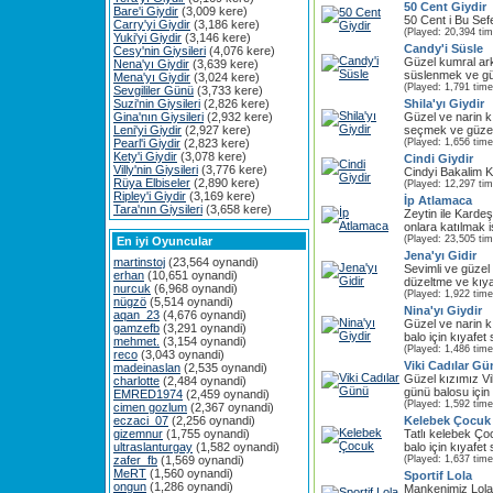
50 Cent Giydir
Bare'i Giydir
(3,009 kere)
50 Cent i Bu Sefe
Carry'yi Giydir
(3,186 kere)
(Played: 20,394 ti
Yuki'yi Giydir
(3,146 kere)
Candy'i Süsle
Cesy'nin Giysileri
(4,076 kere)
Güzel kumral ar
Nena'yı Giydir
(3,639 kere)
süslenmek ve güze
Mena'yı Giydir
(3,024 kere)
(Played: 1,791 time
Sevgililer Günü
(3,733 kere)
Suzi'nin Giysileri
(2,826 kere)
Shila'yı Giydir
Gina'nın Giysileri
(2,932 kere)
Güzel ve narin k
Leni'yi Giydir
(2,927 kere)
seçmek ve güzel 
Pearl'i Giydir
(2,823 kere)
(Played: 1,656 time
Kety'i Giydir
(3,078 kere)
Cindi Giydir
Villy'nin Giysileri
(3,776 kere)
Cindyi Bakalim 
Rüya Elbiseler
(2,890 kere)
(Played: 12,297 ti
Ripley'i Giydir
(3,169 kere)
İp Atlamaca
Tara'nın Giysileri
(3,658 kere)
Zeytin ile Karde
onlara katılmak i
(Played: 23,505 ti
En iyi Oyuncular
Jena'yı Gidir
martinstoj
(23,564 oynandi)
Sevimli ve güzel 
erhan
(10,651 oynandi)
düzeltme ve kıyafe
nurcuk
(6,968 oynandi)
(Played: 1,922 time
nügzö
(5,514 oynandi)
Nina'yı Giydir
aqan_23
(4,676 oynandi)
Güzel ve narin 
gamzefb
(3,291 oynandi)
balo için kıyafet
mehmet.
(3,154 oynandi)
(Played: 1,486 time
reco
(3,043 oynandi)
Viki Cadılar G
madeinaslan
(2,535 oynandi)
Güzel kızımız Vi
charlotte
(2,484 oynandi)
günü balosu için
EMRED1974
(2,459 oynandi)
(Played: 1,592 time
cimen gozlum
(2,367 oynandi)
eczaci_07
(2,256 oynandi)
Kelebek Çocuk
gizemnur
(1,755 oynandi)
Tatlı kelebek Ço
ultraslanturgay
(1,582 oynandi)
balo için kıyafet
zafer_fb
(1,569 oynandi)
(Played: 1,637 time
MeRT
(1,560 oynandi)
Sportif Lola
ongun
(1,286 oynandi)
Mankenimiz Lola 