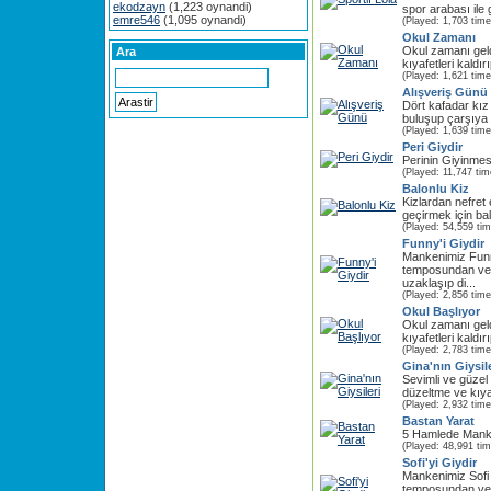
ekodzayn
(1,223 oynandi)
spor arabası ile 
emre546
(1,095 oynandi)
(Played: 1,703 time
Okul Zamanı
Okul zamanı geldi
Ara
kıyafetleri kaldırı
(Played: 1,621 time
Alışveriş Günü
Dört kafadar kız
buluşup çarşıya ç
(Played: 1,639 time
Peri Giydir
Perinin Giyinmes
(Played: 11,747 tim
Balonlu Kiz
Kizlardan nefret
geçirmek için bal
(Played: 54,559 ti
Funny'i Giydir
Mankenimiz Fun
temposundan ve
uzaklaşıp di...
(Played: 2,856 time
Okul Başlıyor
Okul zamanı geldi
kıyafetleri kaldırı
(Played: 2,783 time
Gina'nın Giysile
Sevimli ve güzel
düzeltme ve kıyafe
(Played: 2,932 time
Bastan Yarat
5 Hamlede Manke
(Played: 48,991 ti
Sofi'yi Giydir
Mankenimiz Sofi
temposundan ve