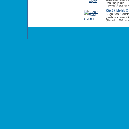
uzaklaşıp din...
(Played: 2,956 time
Küçük Melek 
Küçük aşk tanrıs
yardımcı olun, O
(Played: 1,688 time