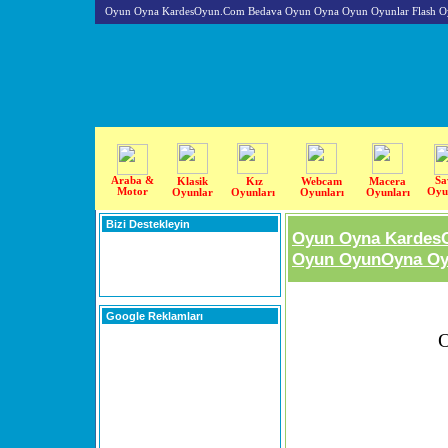
Oyun Oyna KardesOyun.Com Bedava Oyun Oyna Oyun Oyunlar Flash O
Araba &
Sa
Klasik
Kız
Webcam
Macera
Motor
Oyu
Oyunlar
Oyunları
Oyunları
Oyunları
Bizi Destekleyin
Oyun Oyna Kardes
Oyun OyunOyna Oyu
Google Reklamları