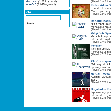
ekodzayn
(1,223 oynandi)
(Played: 1,440 time
emre546
(1,095 oynandi)
Kraker Adam 
Kendi kraker ada
Mouse yardımıyla
Ara
(Played: 3,861 time
Robotun Kaçış
NDR robot üretim 
teknoloji ile proto
(Played: 1,481 time
Vahşi Batı Oyu
Vahşi batıda post
arkasında haydutl
(Played: 1,460 time
Melekler
Tanrının emriyle g
meleğimiz altın p
(Played: 4,322 time
4'lü Operasyon
Orta asyada 4 fa
operasyonlarda k
(Played: 1,452 time
Hortlak Tweety
Kedinin Tweetyd
Edin.
(Played: 7,375 time
Boğalardan Ka
İspanyada yapıl
arkanızda azgın
(Played: 8,233 time