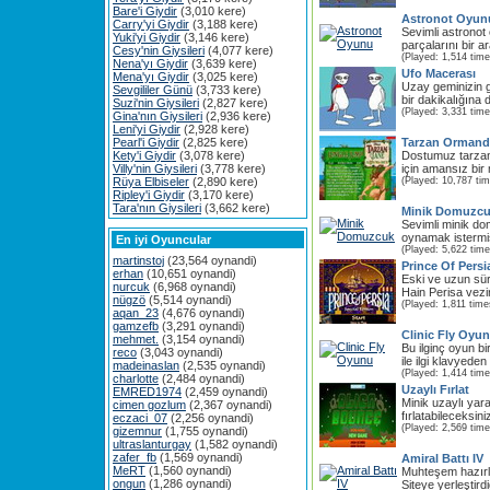
Bare'i Giydir
(3,010 kere)
Astronot Oyun
Carry'yi Giydir
(3,188 kere)
Sevimli astronot
Yuki'yi Giydir
(3,146 kere)
parçalarını bir a
Cesy'nin Giysileri
(4,077 kere)
(Played: 1,514 time
Nena'yı Giydir
(3,639 kere)
Ufo Macerası
Mena'yı Giydir
(3,025 kere)
Uzay geminizin gü
Sevgililer Günü
(3,733 kere)
bir dakikalığına
Suzi'nin Giysileri
(2,827 kere)
(Played: 3,331 time
Gina'nın Giysileri
(2,936 kere)
Leni'yi Giydir
(2,928 kere)
Pearl'i Giydir
(2,825 kere)
Tarzan Ormand
Kety'i Giydir
(3,078 kere)
Dostumuz tarzan 
Villy'nin Giysileri
(3,778 kere)
için amansız bir 
Rüya Elbiseler
(2,890 kere)
(Played: 10,787 ti
Ripley'i Giydir
(3,170 kere)
Tara'nın Giysileri
(3,662 kere)
Minik Domuzc
Sevimli minik do
oynamak istermi
En iyi Oyuncular
(Played: 5,622 time
martinstoj
(23,564 oynandi)
Prince Of Persia
erhan
(10,651 oynandi)
Eski ve uzun sür
nurcuk
(6,968 oynandi)
Hain Perisa veziri
nügzö
(5,514 oynandi)
(Played: 1,811 time
aqan_23
(4,676 oynandi)
gamzefb
(3,291 oynandi)
Clinic Fly Oyu
mehmet.
(3,154 oynandi)
Bu ilginç oyun bi
reco
(3,043 oynandi)
ile ilgi klavyeden
madeinaslan
(2,535 oynandi)
(Played: 1,414 time
charlotte
(2,484 oynandi)
Uzaylı Fırlat
EMRED1974
(2,459 oynandi)
Minik uzaylı yar
cimen gozlum
(2,367 oynandi)
fırlatabileceksin
eczaci_07
(2,256 oynandi)
(Played: 2,569 time
gizemnur
(1,755 oynandi)
ultraslanturgay
(1,582 oynandi)
zafer_fb
(1,569 oynandi)
Amiral Battı IV
MeRT
(1,560 oynandi)
Muhteşem hazırla
ongun
(1,286 oynandi)
Siteye yerleştirdi