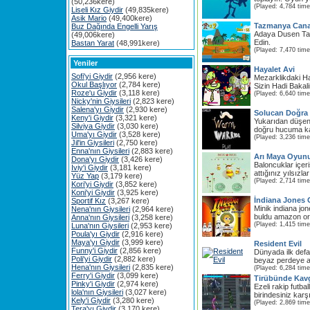
(50,236kere)
(Played: 4,784 time
Liseli Kız Giydir
(49,835kere)
Asik Mario
(49,400kere)
Tazmanya Cana
Buz Dağında Engelli Yarış
Adaya Dusen Ta
(49,006kere)
Edin.
Bastan Yarat
(48,991kere)
(Played: 7,470 time
Yeniler
Hayalet Avi
Sofi'yi Giydir
(2,956 kere)
Mezarklikdaki Ha
Okul Başlıyor
(2,784 kere)
Sizin Hadi Bakal
Roze'u Giydir
(3,118 kere)
(Played: 6,640 time
Nicky'nin Giysileri
(2,823 kere)
Salena'yı Giydir
(2,930 kere)
Solucan Doğra
Keny'i Giydir
(3,321 kere)
Yukarıdan düşen
Silviya Giydir
(3,030 kere)
doğru hucuma kalk
Uma'yı Giydir
(3,528 kere)
(Played: 3,236 time
Jil'in Giysileri
(2,750 kere)
Enna'nın Giysileri
(2,883 kere)
Arı Maya Oyun
Dona'yı Giydir
(3,426 kere)
Baloncuklar içeri
Iviy'i Giydir
(3,181 kere)
attığınız yılsızla
Yüz Yap
(3,179 kere)
(Played: 2,714 time
Kori'yi Giydir
(3,852 kere)
Koni'yi Giydir
(3,925 kere)
İndiana Jones
Sportif Kız
(3,267 kere)
Minik indiana jon
Nena'nın Giysileri
(2,964 kere)
buldu amazon orm
Anna'nın Giysileri
(3,258 kere)
(Played: 1,415 time
Luna'nın Giysileri
(2,953 kere)
Poula'yı Giydir
(2,916 kere)
Maya'yı Giydir
(3,999 kere)
Resident Evil
Funny'i Giydir
(2,856 kere)
Dünyada ilk def
Poli'yi Giydir
(2,882 kere)
beyaz perdeye ak
Hena'nın Giysileri
(2,835 kere)
(Played: 6,284 time
Ferry'i Giydir
(3,099 kere)
Tirübünde Kav
Pinky'i Giydir
(2,974 kere)
Ezeli rakip futba
lola'nın Giysileri
(3,027 kere)
birindesiniz karşı
Kely'i Giydir
(3,280 kere)
(Played: 2,869 time
Tera'yı Giydir
(3,170 kere)