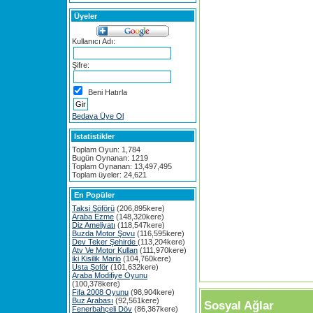
Üyeler
Kullanıcı Adı:
Şifre:
Beni Hatırla
Bedava Üye Ol
Istatistikler
Toplam Oyun: 1,784
Bugün Oynanan: 1219
Toplam Oynanan: 13,497,495
Toplam üyeler: 24,621
En Popüler
Taksi Şöförü
(206,895kere)
Araba Ezme
(148,320kere)
Diz Ameliyatı
(118,547kere)
Buzda Motor Şovu
(116,595kere)
Dev Teker Şehirde
(113,204kere)
Atv Ve Motor Kullan
(111,970kere)
iki Kisilik Mario
(104,760kere)
Usta Şoför
(101,632kere)
Araba Modifiye Oyunu
(100,378kere)
Fifa 2008 Oyunu
(98,904kere)
Buz Arabası
(92,561kere)
Sosyal Ağlar
Fenerbahçeli Döv
(86,367kere)