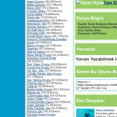
Adam Dovme
(86,057kere)
Tam E
Baliga iskence
(83,778kere)
Mario 2007
(79,216kere)
Counter Strike
(79,116kere)
Kızgın Baba
(78,660kere)
Dosya Bilgisi
Pasta Yap
(74,822kere)
Galatasarayli Dov
(69,338kere)
Ağaçda Ev Yap
(67,998kere)
Başlık:
Duck Dodgers Marsd
Motorlu Savasçi
(67,140kere)
Açıklama:
Duck Dodgers Mar
3D Ralli Yarışı
(66,924kere)
Ona Yardim Edin.
Piskopat söför
(66,895kere)
Oynanan:
6,879 Kere
Engelli Motor Yarışı
(66,775kere)
Amazon Ormanlarinda Engelleri
Gecin
(64,549kere)
Banyo Oyunu
(64,479kere)
Yorumlar:
Sinirliyim
(62,149kere)
Makyaj Salonu
(61,577kere)
Mario World Oyunu
(61,019kere)
Amerikan Guzeli Giydir
Yorum Yazabilmek İç
(58,913kere)
Dev Teker Oyunu
(58,639kere)
Çocuk Evi Oyunu
(57,932kere)
Tip Yap - Döv
(57,863kere)
Sitene Bu Oyunu Be
2 Kişilik Sünger Bob Oyunu
(57,729kere)
Sac Yapma Oyunu
(57,623kere)
Patronu Döv 2
(57,057kere)
Terlik At
(56,664kere)
Barbie Defile Oyunu
(55,131kere)
Balonlu Kiz
(54,561kere)
Çaktırmadan Bak
(54,437kere)
Sivilce Patlat
(54,211kere)
Son Dosyalar:
Cehennemden Kaçış
(52,230kere)
Zidan Sahada
(51,861kere)
Nefis Pastalar Yap
(50,479kere)
Hava Harekatı
Patronu Döv
(50,422kere)
Karşıdan gelen u
Pacman Duvar Oyunu
toplayın. Oyun y