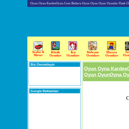
Oyun Oyna KardesOyun.Com Bedava Oyun Oyna Oyun Oyunlar Flash O
Araba &
Sa
Klasik
Kız
Webcam
Macera
Motor
Oyu
Oyunlar
Oyunları
Oyunları
Oyunları
Bizi Destekleyin
Oyun Oyna Kardes
Oyun OyunOyna Oyu
Google Reklamları