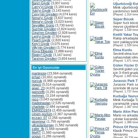
Bare'i Giydir
(3,007 kere)
Uğurböceği Evi
Carry'yi Giydir
(3,184 kere)
Minik uğurböceği
Yuki'yi Giydir
(3,143 kere)
yardımınızı bekli
Cesy'nin Giysileri
(4,074 kere)
(Played: 1,314 time
Nena'yı Giydir
(3,637 kere)
Süper Böcek
Mena'yı Giydir
(3,023 kere)
Süper hızlı böceğ
Sevgililer Günü
(3,730 kere)
meyve çiçeklerde
Suzi'nin Giysileri
(2,824 kere)
(Played: 1,539 time
Gina'nın Giysileri
(2,928 kere)
Kedili Yakar To
Leni'yi Giydir
(2,924 kere)
Rakip arkadaşla
Pearl'i Giydir
(2,820 kere)
size yaklaşıyorlar
Kety'i Giydir
(3,075 kere)
(Played: 1,529 time
Villy'nin Giysileri
(3,774 kere)
Elma Kurdu
Rüya Elbiseler
(2,888 kere)
Sevimli elma ku
Ripley'i Giydir
(3,167 kere)
sahasındaki elma
Tara'nın Giysileri
(3,654 kere)
(Played: 1,471 time
Gülen Yüzler 
En iyi Oyuncular
Sevimli gülen yüz
için 3-4'erli grupl
martinstoj
(23,564 oynandi)
(Played: 1,600 time
erhan
(10,651 oynandi)
nurcuk
(6,968 oynandi)
Jurassic Park Ti
nügzö
(5,514 oynandi)
Jurassic Park sa
aqan_23
(4,676 oynandi)
üzerinde tilt oyn
gamzefb
(3,291 oynandi)
(Played: 1,737 time
mehmet.
(3,154 oynandi)
Kurbağa Yavru
reco
(3,043 oynandi)
Minik Kurbağa T
madeinaslan
(2,535 oynandi)
yaramazlık yapıp
charlotte
(2,484 oynandi)
(Played: 1,387 time
EMRED1974
(2,459 oynandi)
Mario Altın Para
cimen gozlum
(2,367 oynandi)
Mario ve arkadaş
eczaci_07
(2,256 oynandi)
çıktılar kazandık
gizemnur
(1,755 oynandi)
(Played: 1,389 time
ultraslanturgay
(1,582 oynandi)
Prince Of Pers
zafer_fb
(1,569 oynandi)
Klasik Prince O
MeRT
(1,560 oynandi)
Versiyonu
ongun
(1,286 oynandi)
(Played: 30,726 ti