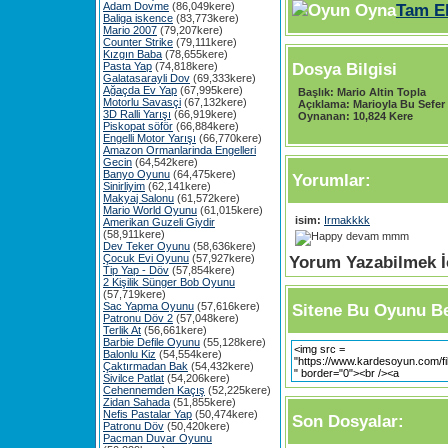
Adam Dovme
(86,049kere)
Tam E
Baliga iskence
(83,773kere)
Mario 2007
(79,207kere)
Counter Strike
(79,111kere)
Kızgın Baba
(78,655kere)
Dosya Bilgisi
Pasta Yap
(74,818kere)
Galatasarayli Dov
(69,333kere)
Ağaçda Ev Yap
(67,995kere)
Başlık:
Mario Altin Topla
Motorlu Savasçi
(67,132kere)
Açıklama:
Marioyla Bu Sefer 
3D Ralli Yarışı
(66,919kere)
Oynanan:
10,824 Kere
Piskopat söför
(66,884kere)
Engelli Motor Yarışı
(66,770kere)
Amazon Ormanlarinda Engelleri
Gecin
(64,542kere)
Banyo Oyunu
(64,475kere)
Yorumlar:
Sinirliyim
(62,141kere)
Makyaj Salonu
(61,572kere)
Mario World Oyunu
(61,015kere)
isim:
Irmakkkk
Amerikan Guzeli Giydir
(58,911kere)
devam mmm
Dev Teker Oyunu
(58,636kere)
Çocuk Evi Oyunu
(57,927kere)
Yorum Yazabilmek İç
Tip Yap - Döv
(57,854kere)
2 Kişilik Sünger Bob Oyunu
(57,719kere)
Sac Yapma Oyunu
(57,616kere)
Sitene Bu Oyunu Be
Patronu Döv 2
(57,048kere)
Terlik At
(56,661kere)
Barbie Defile Oyunu
(55,128kere)
Balonlu Kiz
(54,554kere)
Çaktırmadan Bak
(54,432kere)
Sivilce Patlat
(54,206kere)
Cehennemden Kaçış
(52,225kere)
Zidan Sahada
(51,855kere)
Nefis Pastalar Yap
(50,474kere)
Son Dosyalar:
Patronu Döv
(50,420kere)
Pacman Duvar Oyunu