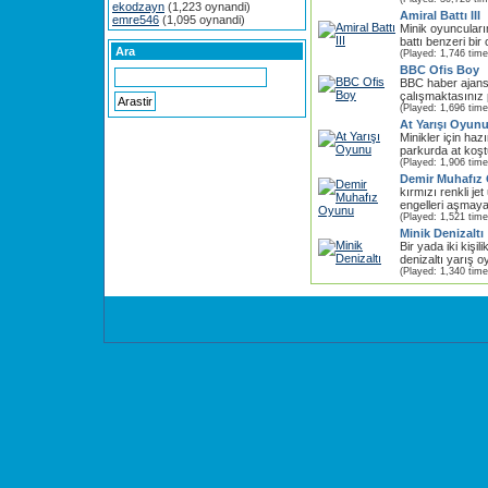
ekodzayn
(1,223 oynandi)
Amiral Battı III
emre546
(1,095 oynandi)
Minik oyuncuları
battı benzeri bir
Ara
(Played: 1,746 time
BBC Ofis Boy
BBC haber ajansı
çalışmaktasınız 
(Played: 1,696 time
At Yarışı Oyun
Minikler için haz
parkurda at koş
(Played: 1,906 time
Demir Muhafız
kırmızı renkli jet
engelleri aşmaya
(Played: 1,521 time
Minik Denizaltı
Bir yada iki kişil
denizaltı yarış o
(Played: 1,340 time