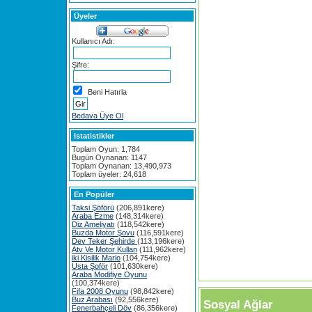
Üyeler
Kullanıcı Adı:
Şifre:
Beni Hatırla
Bedava Üye Ol
Istatistikler
Toplam Oyun: 1,784
Bugün Oynanan: 1147
Toplam Oynanan: 13,490,973
Toplam üyeler: 24,618
En Popüler
Taksi Şöförü
(206,891kere)
Araba Ezme
(148,314kere)
Diz Ameliyatı
(118,542kere)
Buzda Motor Şovu
(116,591kere)
Dev Teker Şehirde
(113,196kere)
Atv Ve Motor Kullan
(111,962kere)
iki Kisilik Mario
(104,754kere)
Usta Şoför
(101,630kere)
Araba Modifiye Oyunu
(100,374kere)
Fifa 2008 Oyunu
(98,842kere)
Buz Arabası
(92,556kere)
Sosyal Ağlar
Fenerbahçeli Döv
(86,356kere)