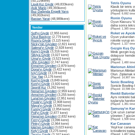
(50,229kere)
Tetris Oyunu
Liseli Kız Giydir
(49,833kere)
Klasik bir tetris
Asik Mario
(49,393kere)
yöntuşlarını kull
Buz Dağında Engelli Yarış
(Played: 6,692 time
(49,002kere)
Ronin Oyunu
Bastan Yarat
(48,989kere)
Oyun Klavuzu Y
daha sonra tekrar
Yeniler
(Played: 1,385 time
Sofi'yi Giydir
(2,955 kere)
Roket ve Ayıcık
Okul Başlıyor
(2,779 kere)
Oyun yukarıdan
Roze'u Giydir
(3,115 kere)
roketle vurup en
Nicky'nin Giysileri
(2,821 kere)
(Played: 1,327 time
Salena'yı Giydir
(2,928 kere)
Gezgin Kuş O
Keny'i Giydir
(3,316 kere)
Minik gezgin k
Silviya Giydir
(3,027 kere)
dolaşıyor hemde
Uma'yı Giydir
(3,523 kere)
yapma...
Jil'in Giysileri
(2,747 kere)
(Played: 1,460 time
Enna'nın Giysileri
(2,879 kere)
Marionun Altinl
Dona'yı Giydir
(3,422 kere)
Marionun Altinla
Iviy'i Giydir
(3,178 kere)
Olun. Ziplamak i
Yüz Yap
(3,176 kere)
(Played: 14,907 ti
Kori'yi Giydir
(3,849 kere)
Sonic Bowling
Koni'yi Giydir
(3,920 kere)
Sonicle Bowling
Sportif Kız
(3,262 kere)
(Played: 10,596 ti
Nena'nın Giysileri
(2,959 kere)
Renkli Balonla
Anna'nın Giysileri
(3,255 kere)
Aynı renkteki ba
Luna'nın Giysileri
(2,951 kere)
tuşlarıyla hareket
Poula'yı Giydir
(2,908 kere)
(Played: 1,361 time
Maya'yı Giydir
(3,993 kere)
Samuray'ın Kan
Funny'i Giydir
(2,854 kere)
Çok uzun zaman
Poli'yi Giydir
(2,877 kere)
yöneten 7 gücün 
Hena'nın Giysileri
(2,832 kere)
(Played: 1,508 time
Ferry'i Giydir
(3,096 kere)
Pinky'i Giydir
(2,964 kere)
Kar Canavarı
lola'nın Giysileri
(3,023 kere)
Yeşil kar canavar
Kely'i Giydir
(3,275 kere)
kristallerini topla
Tera'yı Giydir
(3,167 kere)
(Played: 1,467 time