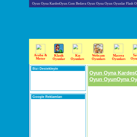
Oyun Oyna KardesOyun.Com Bedava Oyun Oyna Oyun Oyunlar Flash O
Araba &
Sa
Klasik
Kız
Webcam
Macera
Motor
Oyu
Oyunlar
Oyunları
Oyunları
Oyunları
Bizi Destekleyin
Oyun Oyna Kardes
Oyun OyunOyna Oyu
Google Reklamları