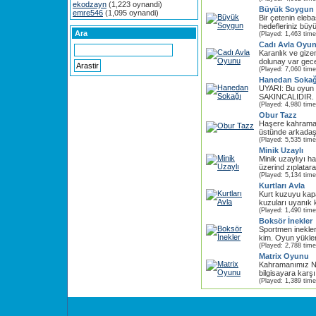
ekodzayn
(1,223 oynandi)
Büyük Soygun
emre546
(1,095 oynandi)
Bir çetenin eleb
hedefleriniz büyü
Ara
(Played: 1,463 time
Cadı Avla Oyu
Karanlık ve gize
dolunay var gece
(Played: 7,060 time
Hanedan Sokağ
UYARI: Bu oyun ş
SAKINCALIDIR. 1
(Played: 4,980 time
Obur Tazz
Haşere kahraman
üstünde arkadaşl
(Played: 5,535 time
Minik Uzaylı
Minik uzaylıyı h
üzerind zıplatara
(Played: 5,134 time
Kurtları Avla
Kurt kuzuyu kap
kuzuları uyanık 
(Played: 1,490 time
Boksör İnekler
Sportmen inekler
kim. Oyun yüklen
(Played: 2,788 time
Matrix Oyunu
Kahramanımız Ne
bilgisayara karşı
(Played: 1,389 time