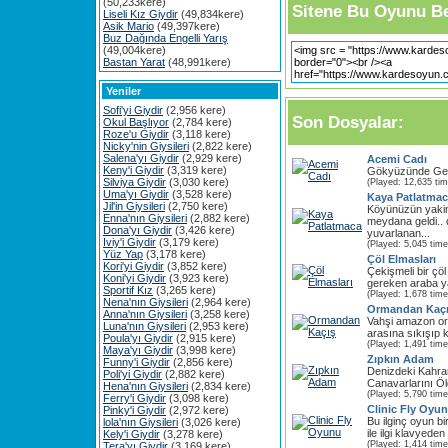
(50,233kere)
Sitene Bu Oyunu Be
Liseli Kız Giydir
(49,834kere)
Asik Mario
(49,397kere)
Buz Dağında Engelli Yarış
(49,004kere)
Bastan Yarat
(48,991kere)
Yeniler
Sofi'yi Giydir
(2,956 kere)
Son Dosyalar:
Okul Başlıyor
(2,784 kere)
Roze'u Giydir
(3,118 kere)
Nicky'nin Giysileri
(2,822 kere)
Salena'yı Giydir
(2,929 kere)
Acemi Cadı
Keny'i Giydir
(3,319 kere)
Gökyüzünde Gez
Silviya Giydir
(3,030 kere)
(Played: 12,635 ti
Uma'yı Giydir
(3,528 kere)
Kaya Patlatma
Jil'in Giysileri
(2,750 kere)
Köyünüzün yakinl
Enna'nın Giysileri
(2,882 kere)
meydana geldi..
Dona'yı Giydir
(3,426 kere)
yuvarlanan...
Iviy'i Giydir
(3,179 kere)
(Played: 5,045 time
Yüz Yap
(3,178 kere)
Çöl Elmasları
Kori'yi Giydir
(3,852 kere)
Çekişmeli bir çö
Koni'yi Giydir
(3,923 kere)
gereken araba ya
Sportif Kız
(3,265 kere)
(Played: 1,678 time
Nena'nın Giysileri
(2,964 kere)
Ormandan Kaç
Anna'nın Giysileri
(3,258 kere)
Vahşi amazon or
Luna'nın Giysileri
(2,953 kere)
arasına sıkışıp k
Poula'yı Giydir
(2,915 kere)
(Played: 1,491 time
Maya'yı Giydir
(3,998 kere)
Zıpkın Adam
Funny'i Giydir
(2,856 kere)
Denizdeki Kahra
Poli'yi Giydir
(2,882 kere)
Canavarlarını Ö
Hena'nın Giysileri
(2,834 kere)
(Played: 5,790 time
Ferry'i Giydir
(3,098 kere)
Clinic Fly Oyu
Pinky'i Giydir
(2,972 kere)
Bu ilginç oyun bi
lola'nın Giysileri
(3,026 kere)
ile ilgi klavyeden
Kely'i Giydir
(3,278 kere)
(Played: 1,414 time
Tera'yı Giydir
(3,169 kere)