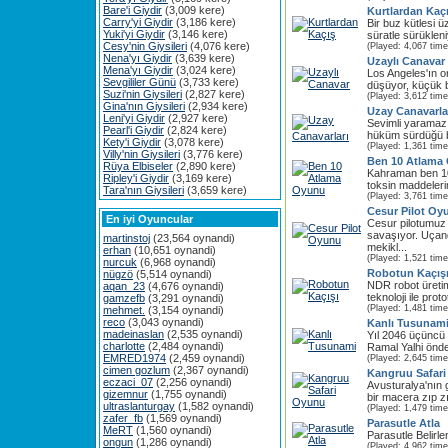
Bare'i Giydir
(3,009 kere)
Kurtlardan Kaç
Carry'yi Giydir
(3,186 kere)
Bir buz kütlesi 
Yuki'yi Giydir
(3,146 kere)
süratle sürüklen
Cesy'nin Giysileri
(4,076 kere)
(Played: 4,067 time
Nena'yı Giydir
(3,639 kere)
Uzaylı Canavar
Mena'yı Giydir
(3,024 kere)
Los Angeles'ın o
Sevgililer Günü
(3,733 kere)
düşüyor, küçük b
Suzi'nin Giysileri
(2,827 kere)
(Played: 3,612 time
Gina'nın Giysileri
(2,934 kere)
Uzay Canavarla
Leni'yi Giydir
(2,927 kere)
Sevimli yaramaz 
Pearl'i Giydir
(2,824 kere)
hüküm sürdüğü b
Kety'i Giydir
(3,078 kere)
(Played: 1,361 time
Villy'nin Giysileri
(3,776 kere)
Ben 10 Atlama
Rüya Elbiseler
(2,890 kere)
Kahraman ben 10
Ripley'i Giydir
(3,169 kere)
toksin maddeleri
Tara'nın Giysileri
(3,659 kere)
(Played: 3,761 time
Cesur Pilot Oy
En iyi Oyuncular
Cesur pilotumuz
savaşıyor. Uçan
martinstoj
(23,564 oynandi)
mekikl...
erhan
(10,651 oynandi)
(Played: 1,521 time
nurcuk
(6,968 oynandi)
Robotun Kaçış
nügzö
(5,514 oynandi)
NDR robot üretim 
aqan_23
(4,676 oynandi)
teknoloji ile proto
gamzefb
(3,291 oynandi)
(Played: 1,481 time
mehmet.
(3,154 oynandi)
reco
(3,043 oynandi)
Kanlı Tusunam
madeinaslan
(2,535 oynandi)
Yıl 2046 üçüncü
charlotte
(2,484 oynandi)
Ramal Yalhi önder
EMRED1974
(2,459 oynandi)
(Played: 2,645 time
cimen gozlum
(2,367 oynandi)
Kangruu Safar
eczaci_07
(2,256 oynandi)
Avusturalya'nın 
gizemnur
(1,755 oynandi)
bir macera zıp z
ultraslanturgay
(1,582 oynandi)
(Played: 1,479 time
zafer_fb
(1,569 oynandi)
Parasutle Atla
MeRT
(1,560 oynandi)
Parasutle Belirl
ongun
(1,286 oynandi)
(Played: 4,962 time