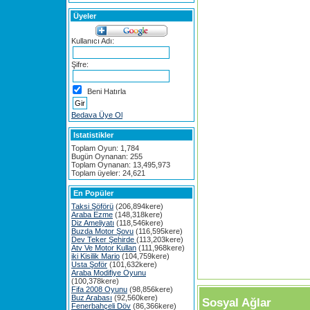
Üyeler
Kullanıcı Adı:
Şifre:
Beni Hatırla
Bedava Üye Ol
Istatistikler
Toplam Oyun: 1,784
Bugün Oynanan: 255
Toplam Oynanan: 13,495,973
Toplam üyeler: 24,621
En Popüler
Taksi Şöförü
(206,894kere)
Araba Ezme
(148,318kere)
Diz Ameliyatı
(118,546kere)
Buzda Motor Şovu
(116,595kere)
Dev Teker Şehirde
(113,203kere)
Atv Ve Motor Kullan
(111,968kere)
iki Kisilik Mario
(104,759kere)
Usta Şoför
(101,632kere)
Araba Modifiye Oyunu
(100,378kere)
Fifa 2008 Oyunu
(98,856kere)
Buz Arabası
(92,560kere)
Sosyal Ağlar
Fenerbahçeli Döv
(86,366kere)