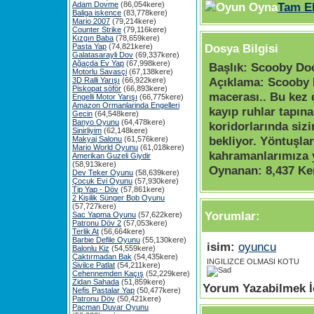
Adam Dovme
(86,054kere)
Tam E
Baliga iskence
(83,778kere)
Mario 2007
(79,214kere)
Counter Strike
(79,116kere)
Kızgın Baba
(78,659kere)
Dosya Bilgisi
Pasta Yap
(74,821kere)
Galatasarayli Dov
(69,337kere)
Ağaçda Ev Yap
(67,998kere)
Başlık:
Scooby Doo
Motorlu Savasçi
(67,138kere)
Açıklama:
Scooby 
3D Ralli Yarışı
(66,922kere)
Piskopat söför
(66,893kere)
macerası.. Bu kez 
Engelli Motor Yarışı
(66,775kere)
Amazon Ormanlarinda Engelleri
kayıp ruhlar tapına
Gecin
(64,548kere)
Banyo Oyunu
(64,478kere)
koridorlarında sizi
Sinirliyim
(62,148kere)
bekliyor. Yöntuşlar
Makyaj Salonu
(61,576kere)
Mario World Oyunu
(61,018kere)
kahramanlarımıza y
Amerikan Guzeli Giydir
(58,913kere)
Oynanan:
8,437 Ke
Dev Teker Oyunu
(58,639kere)
Çocuk Evi Oyunu
(57,930kere)
Tip Yap - Döv
(57,861kere)
2 Kişilik Sünger Bob Oyunu
(57,727kere)
Yorumlar:
Sac Yapma Oyunu
(57,622kere)
Patronu Döv 2
(57,053kere)
Terlik At
(56,664kere)
Barbie Defile Oyunu
(55,130kere)
isim:
oyuncu
Balonlu Kiz
(54,559kere)
Çaktırmadan Bak
(54,435kere)
INGILIZCE OLMASI KOTU
Sivilce Patlat
(54,211kere)
Cehennemden Kaçış
(52,229kere)
Zidan Sahada
(51,859kere)
Yorum Yazabilmek İç
Nefis Pastalar Yap
(50,477kere)
Patronu Döv
(50,421kere)
Pacman Duvar Oyunu