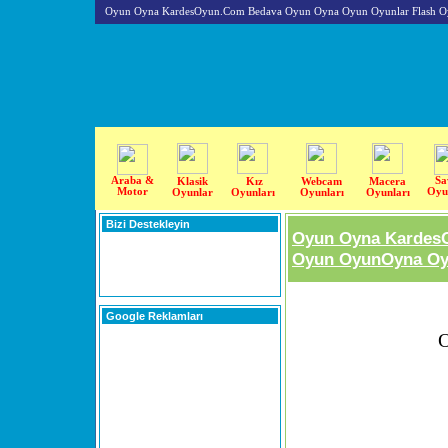
Oyun Oyna KardesOyun.Com Bedava Oyun Oyna Oyun Oyunlar Flash O
Araba &
Sa
Klasik
Kız
Webcam
Macera
Motor
Oyu
Oyunlar
Oyunları
Oyunları
Oyunları
Bizi Destekleyin
Oyun Oyna Kardes
Oyun OyunOyna Oyu
Google Reklamları