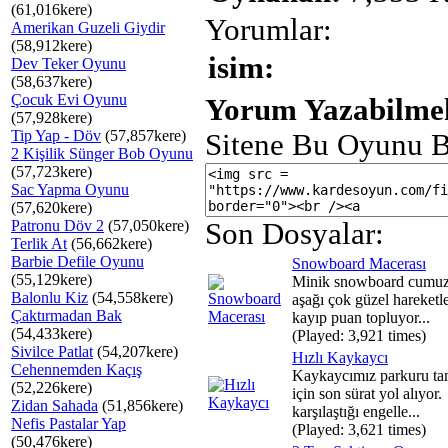
(61,016kere)
Yorumlar:
Amerikan Guzeli Giydir
(58,912kere)
isim:
Dev Teker Oyunu
(58,637kere)
Çocuk Evi Oyunu
Yorum Yazabilmek
(57,928kere)
Tip Yap - Döv
(57,857kere)
Sitene Bu Oyunu B
2 Kişilik Sünger Bob Oyunu
(57,723kere)
Sac Yapma Oyunu
(57,620kere)
Patronu Döv 2
(57,050kere)
Son Dosyalar:
Terlik At
(56,662kere)
Barbie Defile Oyunu
Snowboard Macerası
(55,129kere)
Minik snowboard cumuz,
Balonlu Kiz
(54,558kere)
aşağı çok güzel hareketle
Çaktırmadan Bak
kayıp puan topluyor...
(54,433kere)
(Played: 3,921 times)
Sivilce Patlat
(54,207kere)
Hızlı Kaykaycı
Cehennemden Kaçış
Kaykaycımız parkuru t
(52,226kere)
için son sürat yol alıyor.
Zidan Sahada
(51,856kere)
karşılaştığı engelle...
Nefis Pastalar Yap
(Played: 3,621 times)
(50,476kere)