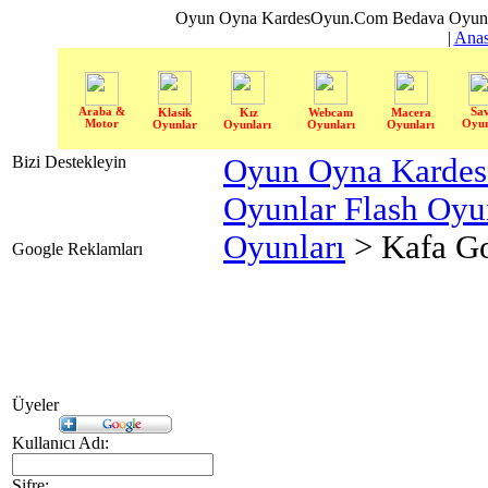
Oyun Oyna KardesOyun.Com Bedava Oyun 
|
Anas
Araba &
Sa
Klasik
Kız
Webcam
Macera
Motor
Oyun
Oyunlar
Oyunları
Oyunları
Oyunları
Bizi Destekleyin
Oyun Oyna Karde
Oyunlar Flash Oy
Oyunları
> Kafa G
Google Reklamları
Üyeler
Kullanıcı Adı:
Şifre: