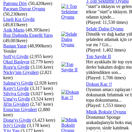
3 Top Sektirme Oyunu
Patronu Döv
(50,420kere)
"start"a tıklayın ve gel
Pacman Duvar Oyunu
tekrar "start"a tıklayın. B
(50,230kere)
odanın içinde...
Liseli Kız Giydir
(Played: 11,530 times)
(49,833kere)
Şelale Dalışı Oyunu
Asik Mario
(49,395kere)
Dimdik ve dağ kadar yü
Buz Dağında Engelli Yarış
şelaleden atlamak için ce
(49,003kere)
var mı ? Gö...
Bastan Yarat
(48,990kere)
(Played: 1,402 times)
Yeniler
Sofi'yi Giydir
(2,955 kere)
Top Saydır II
Okul Başlıyor
(2,779 kere)
Her ayakkabı ile top o
Roze'u Giydir
(3,116 kere)
derler bakalım doğru mu
Nicky'nin Giysileri
(2,821
yüklendikten son...
kere)
(Played: 1,706 times)
Salena'yı Giydir
(2,928 kere)
Dokun Kaç !!
Keny'i Giydir
(3,317 kere)
Oyunun amacı zıplayan 
Silviya Giydir
(3,027 kere)
dokunarak fırlatmak ve 
Uma'yı Giydir
(3,524 kere)
topa dokunmama...
Jil'in Giysileri
(2,747 kere)
(Played: 1,553 times)
Enna'nın Giysileri
(2,880
Minik Boksör Oyunu
kere)
Dostumuz Sponge
Dona'yı Giydir
(3,423 kere)
arakadaşlarıyla boks maç
Iviy'i Giydir
(3,178 kere)
yapıyor, sizde katılmak
Yüz Yap
(3,177 kere)