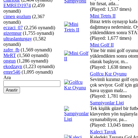
bir fırsat, atla...
EMRED1974
(2,459
(Played: 1,537 times)
oynandi)
Mini Tetris II
cimen gozlum
(2,367
Biraz tetris oynayıp kafa
oynandi)
dağıtmaya nedersiniz. 
eczaci_07
(2,256 oynandi)
yüklendikten sonra STA
gizemnur
(1,755 oynandi)
(Played: 1,677 times)
ultraslanturgay
(1,582
oynandi)
Mini Golf II
zafer_fb
(1,569 oynandi)
Yine bir mini golf oyun
MeRT
(1,560 oynandi)
yüklendikten sonra otom
ongun
(1,286 oynandi)
olarak başlıyor, m...
ekodzayn
(1,223 oynandi)
(Played: 1,638 times)
emre546
(1,095 oynandi)
Golfcu Kız Oyunu
Ara
Sevimli kızımız golf oy
çok seviyor. Golf için gü
hava uygun malz...
(Played: 1,781 times)
Şampiyonlar Ligi
Tek kişilik güzel bir fut
klavyeden yön tuşlarıyla
oynanabiliyor, pa...
(Played: 13,045 times)
Kaleci Tavuk
Kaledeki Tavuga Gol At