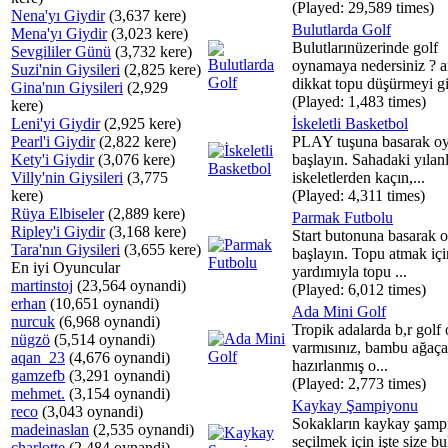
(Played: 29,589 times)
Nena'yı Giydir
(3,637 kere)
Bulutlarda Golf
Mena'yı Giydir
(3,023 kere)
Bulutlarınüzerinde golf
Sevgililer Günü
(3,732 kere)
oynamaya nedersiniz ? 
Suzi'nin Giysileri
(2,825 kere)
dikkat topu düşürmeyi gi
Gina'nın Giysileri
(2,929
(Played: 1,483 times)
kere)
Leni'yi Giydir
(2,925 kere)
İskeletli Basketbol
Pearl'i Giydir
(2,822 kere)
PLAY tuşuna basarak o
Kety'i Giydir
(3,076 kere)
başlayın. Sahadaki yılan
Villy'nin Giysileri
(3,775
iskeletlerden kaçın,...
kere)
(Played: 4,311 times)
Rüya Elbiseler
(2,889 kere)
Parmak Futbolu
Ripley'i Giydir
(3,168 kere)
Start butonuna basarak 
Tara'nın Giysileri
(3,655 kere)
başlayın. Topu atmak iç
En iyi Oyuncular
yardımıyla topu ...
martinstoj
(23,564 oynandi)
(Played: 6,012 times)
erhan
(10,651 oynandi)
Ada Mini Golf
nurcuk
(6,968 oynandi)
Tropik adalarda b,r golf
nügzö
(5,514 oynandi)
varmısınız, bambu ağaça
aqan_23
(4,676 oynandi)
hazırlanmış o...
gamzefb
(3,291 oynandi)
(Played: 2,773 times)
mehmet.
(3,154 oynandi)
Kaykay Şampiyonu
reco
(3,043 oynandi)
Sokakların kaykay şamp
madeinaslan
(2,535 oynandi)
seçilmek için işte size 
charlotte
(2,484 oynandi)