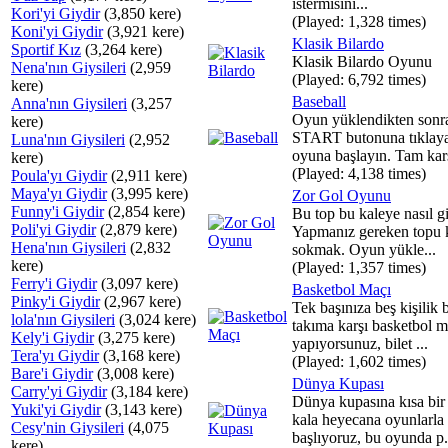
istermisini...
Kori'yi Giydir
(3,850 kere)
(Played: 1,328 times)
Koni'yi Giydir
(3,921 kere)
Klasik Bilardo
Sportif Kız
(3,264 kere)
Klasik Bilardo Oyunu
Nena'nın Giysileri
(2,959
(Played: 6,792 times)
kere)
Baseball
Anna'nın Giysileri
(3,257
Oyun yüklendikten sonr
kere)
START butonuna tıklay
Luna'nın Giysileri
(2,952
oyuna başlayın. Tam karş
kere)
(Played: 4,138 times)
Poula'yı Giydir
(2,911 kere)
Maya'yı Giydir
(3,995 kere)
Zor Gol Oyunu
Funny'i Giydir
(2,854 kere)
Bu top bu kaleye nasıl gi
Poli'yi Giydir
(2,879 kere)
Yapmanız gereken topu 
Hena'nın Giysileri
(2,832
sokmak. Oyun yükle...
kere)
(Played: 1,357 times)
Ferry'i Giydir
(3,097 kere)
Basketbol Maçı
Pinky'i Giydir
(2,967 kere)
Tek başınıza beş kişilik b
lola'nın Giysileri
(3,024 kere)
takıma karşı basketbol m
Kely'i Giydir
(3,275 kere)
yapıyorsunuz, bilet ...
Tera'yı Giydir
(3,168 kere)
(Played: 1,602 times)
Bare'i Giydir
(3,008 kere)
Dünya Kupası
Carry'yi Giydir
(3,184 kere)
Dünya kupasına kısa bi
Yuki'yi Giydir
(3,143 kere)
kala heyecana oyunlarla
Cesy'nin Giysileri
(4,075
başlıyoruz, bu oyunda p.
kere)