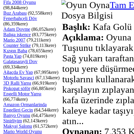
Fifa 2008 Oyunu
Tam E
(98,844kere)
Buz Arabası
(92,558kere)
Dosya Bilgisi
Fenerbahçeli Döv
(86,359kere)
Başlık:
Kafa Golü
Adam Dovme
(86,052kere)
Baliga iskence
(83,775kere)
Açıklama:
Oyuna 
Mario 2007
(79,211kere)
Counter Strike
(79,113kere)
Tuşıunu tıklayarak
Kızgın Baba
(78,655kere)
Sağ yukarı taraftan
Pasta Yap
(74,819kere)
Galatasarayli Dov
topu yere düşürme
(69,334kere)
Ağaçda Ev Yap
(67,995kere)
tuşlarını kullanarak
Motorlu Savasçi
(67,134kere)
3D Ralli Yarışı
(66,919kere)
karşılayın zıplaya
Piskopat söför
(66,885kere)
Engelli Motor Yarışı
kafa üzerinde zıpl
(66,774kere)
Amazon Ormanlarinda
kaleye kadar taşıy
Engelleri Gecin
(64,544kere)
Banyo Oyunu
(64,475kere)
atın...
Sinirliyim
(62,143kere)
Makyaj Salonu
(61,572kere)
Oynanan:
7,353 K
Mario World Oyunu