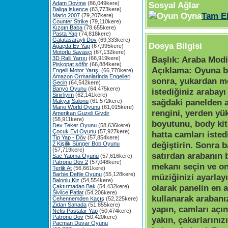
Adam Dovme
(86,049kere)
Sosyal Ağlar
Baliga iskence
(83,773kere)
Tam E
Mario 2007
(79,207kere)
Counter Strike
(79,110kere)
Kızgın Baba
(78,655kere)
Pasta Yap
(74,818kere)
Galatasarayli Dov
(69,333kere)
Dosya Bilgisi
Ağaçda Ev Yap
(67,995kere)
Motorlu Savasçi
(67,132kere)
Başlık:
Araba Modi
3D Ralli Yarışı
(66,919kere)
Piskopat söför
(66,884kere)
Açıklama:
Oyuna b
Engelli Motor Yarışı
(66,770kere)
Amazon Ormanlarinda Engelleri
sonra, yukardan m
Gecin
(64,542kere)
Banyo Oyunu
(64,475kere)
istediğiniz arabayı
Sinirliyim
(62,141kere)
sağdaki panelden 
Makyaj Salonu
(61,572kere)
Mario World Oyunu
(61,015kere)
rengini, yerden yük
Amerikan Guzeli Giydir
(58,911kere)
boyutunu, body kiti
Dev Teker Oyunu
(58,636kere)
Çocuk Evi Oyunu
(57,927kere)
hatta camları isted
Tip Yap - Döv
(57,854kere)
değiştirin. Sonra 
2 Kişilik Sünger Bob Oyunu
(57,719kere)
satırdan arabanın 
Sac Yapma Oyunu
(57,616kere)
Patronu Döv 2
(57,048kere)
mekanı seçin ve on
Terlik At
(56,661kere)
Barbie Defile Oyunu
(55,128kere)
müziğinizi ayarlay
Balonlu Kiz
(54,554kere)
olarak panelin en al
Çaktırmadan Bak
(54,432kere)
Sivilce Patlat
(54,206kere)
kullanarak arabanız
Cehennemden Kaçış
(52,225kere)
Zidan Sahada
(51,855kere)
yapın, camları açın
Nefis Pastalar Yap
(50,474kere)
Patronu Döv
(50,420kere)
yakın, çakarlarınızı
Pacman Duvar Oyunu