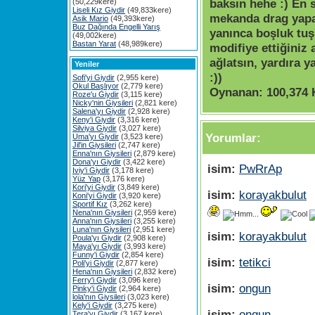
baksın hehe :) En 
(50,229kere)
Liseli Kız Giydir
(49,833kere)
mekanda drag yapab
Asik Mario
(49,393kere)
Buz Dağında Engelli Yarış
yanınca boşluk tuş
(49,002kere)
Bastan Yarat
(48,989kere)
modifiye ettiğiniz 
ağlatsın, yardıra y
Yeniler
:))
Sofi'yi Giydir
(2,955 kere)
Okul Başlıyor
(2,779 kere)
Oynanan:
100,374 
Roze'u Giydir
(3,115 kere)
Nicky'nin Giysileri
(2,821 kere)
Salena'yı Giydir
(2,928 kere)
Keny'i Giydir
(3,316 kere)
Silviya Giydir
(3,027 kere)
Yorumlar:
Uma'yı Giydir
(3,523 kere)
Jil'in Giysileri
(2,747 kere)
Enna'nın Giysileri
(2,879 kere)
Dona'yı Giydir
(3,422 kere)
isim:
PwRrAp
Iviy'i Giydir
(3,178 kere)
Yüz Yap
(3,176 kere)
Kori'yi Giydir
(3,849 kere)
isim:
korayakbulut
Koni'yi Giydir
(3,920 kere)
Sportif Kız
(3,262 kere)
Nena'nın Giysileri
(2,959 kere)
Anna'nın Giysileri
(3,255 kere)
Luna'nın Giysileri
(2,951 kere)
isim:
korayakbulut
Poula'yı Giydir
(2,908 kere)
Maya'yı Giydir
(3,993 kere)
Funny'i Giydir
(2,854 kere)
isim:
tetikci
Poli'yi Giydir
(2,877 kere)
Hena'nın Giysileri
(2,832 kere)
Ferry'i Giydir
(3,096 kere)
isim:
ongun
Pinky'i Giydir
(2,964 kere)
lola'nın Giysileri
(3,023 kere)
Kely'i Giydir
(3,275 kere)
isim:
ongun
Tera'yı Giydir
(3,167 kere)