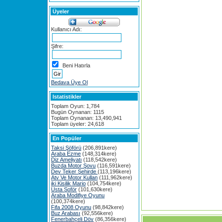
Üyeler
Kullanıcı Adı:
Şifre:
Beni Hatırla
Bedava Üye Ol
Istatistikler
Toplam Oyun: 1,784
Bugün Oynanan: 1115
Toplam Oynanan: 13,490,941
Toplam üyeler: 24,618
En Popüler
Taksi Şöförü
(206,891kere)
Araba Ezme
(148,314kere)
Diz Ameliyatı
(118,542kere)
Buzda Motor Şovu
(116,591kere)
Dev Teker Şehirde
(113,196kere)
Atv Ve Motor Kullan
(111,962kere)
iki Kisilik Mario
(104,754kere)
Usta Şoför
(101,630kere)
Araba Modifiye Oyunu
(100,374kere)
Fifa 2008 Oyunu
(98,842kere)
Buz Arabası
(92,556kere)
Fenerbahçeli Döv
(86,356kere)