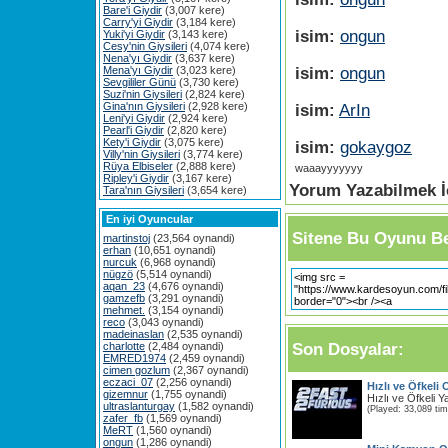
Bare'i Giydir
(3,007 kere)
Carry'yi Giydir
(3,184 kere)
isim:
ongun
Yuki'yi Giydir
(3,143 kere)
Cesy'nin Giysileri
(4,074 kere)
Nena'yı Giydir
(3,637 kere)
isim:
ongun
Mena'yı Giydir
(3,023 kere)
Sevgililer Günü
(3,730 kere)
Suzi'nin Giysileri
(2,824 kere)
Gina'nın Giysileri
(2,928 kere)
isim:
ArIn
Leni'yi Giydir
(2,924 kere)
Pearl'i Giydir
(2,820 kere)
Kety'i Giydir
(3,075 kere)
isim:
gokaygoz
Villy'nin Giysileri
(3,774 kere)
Rüya Elbiseler
(2,888 kere)
waaayyyyyyy
Ripley'i Giydir
(3,167 kere)
Yorum Yazabilmek İç
Tara'nın Giysileri
(3,654 kere)
En iyi Oyuncular
Sitene Bu Oyunu Be
martinstoj
(23,564 oynandi)
erhan
(10,651 oynandi)
nurcuk
(6,968 oynandi)
nügzö
(5,514 oynandi)
aqan_23
(4,676 oynandi)
gamzefb
(3,291 oynandi)
mehmet.
(3,154 oynandi)
reco
(3,043 oynandi)
madeinaslan
(2,535 oynandi)
Son Dosyalar:
charlotte
(2,484 oynandi)
EMRED1974
(2,459 oynandi)
cimen gozlum
(2,367 oynandi)
eczaci_07
(2,256 oynandi)
Hızlı ve Öfkeli
gizemnur
(1,755 oynandi)
Hızlı ve Öfkeli 
ultraslanturgay
(1,582 oynandi)
(Played: 33,089 ti
zafer_fb
(1,569 oynandi)
MeRT
(1,560 oynandi)
ongun
(1,286 oynandi)