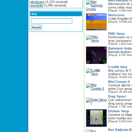
Mini Kamyon 
ekodzayn
(1,223 oynandi)
Mini kamyon ile 
emre546
(1,095 oynandi)
sonra onları boşa
(Played: 3,094 time
Ara
Motocross
Colde Engelleri 
(Played: 13,984 ti
PMG Yarışı
Performans ve sür
araç yarışmanız i
(Played: 1,634 time
Batmanin Arab
Batmain Arabasi 
(Played: 8,797 time
5 millik Yarış
Beş yarışçı ile 5 
arabanız son süra
(Played: 34,603 ti
Mini Cooper II
Canavar gibi bir 
pistte 3 tur atma
(Played: 26,304 ti
Drag Yarışı I
Çok mükemmel ve
drag yarışı progr
(Played: 1,762 time
Otoban Yarışı
Zamana ve bilgis
farklı modda oyna
(Played: 6,016 time
Buz Dağında Eng