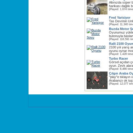
Altınızda süper b
harikası dağlık b
(Played: 1,674 time
Fred Yarisiyor
Tas Devrinin Unl
(Played: 11,340 tim
Buzda Motor Ş
Oyunumuz yükle
butonuyla baslan
(Played: 116,591 ti
Ralli 2100 Oyu
2100 yılı yarış ar
oyunu oynar mısı
(Played: 1,428 time
Turbo Racer
Görsel açıdan ço
oyun. Zevk alar
(Played: 8,466 time
Çılgın Araba O
"play"e tıklayın v
Arabanızı ok tuşl
(Played: 12,077 ti