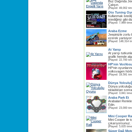
Buz Dağında Jee
Çalışın.
(Played: 49,002 ti
Oto Tuning Oy
Kullanmak istedi
istediğiniz gibi 
(Played: 7,969 time
Araba Ezme
Jeepinizle zorlu 
ezerek yarisiyo
(Played: 148,314 t
At Yarışı
At yarışı tutkunl
grafik hemde alg
(Played: 22,700 ti
HP'nin VosVos
HP'nin oyunlarınd
volksvagen hörb
(Played: 18,591 ti
Dünya Yolculu
Dünya yolculuğu
tıkladıktan sonra 
(Played: 3,841 time
Araba Park Et
Arabalari Renkle
Edin.
(Played: 23,000 ti
Mini Cooper Ral
Mini Cooper ile t
çıkarıyorsunuz. M
(Played: 5,635 time
Süper Dağ Mot