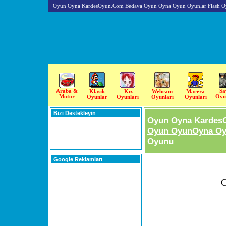
Oyun Oyna KardesOyun.Com Bedava Oyun Oyna Oyun Oyunlar Flash O
Araba &
Sa
Klasik
Kız
Webcam
Macera
Motor
Oyu
Oyunlar
Oyunları
Oyunları
Oyunları
Bizi Destekleyin
Oyun Oyna Kardes
Oyun OyunOyna Oyu
Oyunu
Google Reklamları