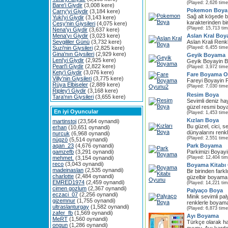
(Played: 2,626 time
Bare'i Giydir
(3,008 kere)
Pokemon Boya
Carry'yi Giydir
(3,184 kere)
Sağ alt köşede 
Yuki'yi Giydir
(3,143 kere)
karakterinden bir
Cesy'nin Giysileri
(4,075 kere)
(Played: 15,713 ti
Nena'yı Giydir
(3,637 kere)
Mena'yı Giydir
(3,023 kere)
Aslan Kral Boy
Sevgililer Günü
(3,732 kere)
Aslan Krali Renkl
Suzi'nin Giysileri
(2,825 kere)
(Played: 6,455 time
Gina'nın Giysileri
(2,929 kere)
Geyik Boyama
Leni'yi Giydir
(2,925 kere)
Geyik Boyayin B
Pearl'i Giydir
(2,822 kere)
(Played: 3,972 time
Kety'i Giydir
(3,076 kere)
Fare Boyama 
Villy'nin Giysileri
(3,775 kere)
Fareyi Boyayin P
Rüya Elbiseler
(2,889 kere)
(Played: 7,030 time
Ripley'i Giydir
(3,168 kere)
Resim Boya
Tara'nın Giysileri
(3,655 kere)
Sevimli deniz ha
güzel resmi boya
En iyi Oyuncular
(Played: 1,453 time
Kızları Boya
martinstoj
(23,564 oynandi)
Bu güzel, cici, s
erhan
(10,651 oynandi)
dünyalarını renkl
nurcuk
(6,968 oynandi)
(Played: 2,551 time
nügzö
(5,514 oynandi)
aqan_23
(4,676 oynandi)
Park Boyama
gamzefb
(3,291 oynandi)
Parkimizi Boyayi
mehmet.
(3,154 oynandi)
(Played: 12,404 ti
reco
(3,043 oynandi)
Boyama Kitabı
madeinaslan
(2,535 oynandi)
Bir birinden fark
charlotte
(2,484 oynandi)
güzelbir boyama
EMRED1974
(2,459 oynandi)
(Played: 14,221 ti
cimen gozlum
(2,367 oynandi)
Palyaço Boya
eczaci_07
(2,256 oynandi)
Minik sevimli pa
gizemnur
(1,755 oynandi)
renklerle boyama
ultraslanturgay
(1,582 oynandi)
(Played: 6,873 time
zafer_fb
(1,569 oynandi)
Ayı Boyama
MeRT
(1,560 oynandi)
Türkçe olarak h
ongun
(1,286 oynandi)