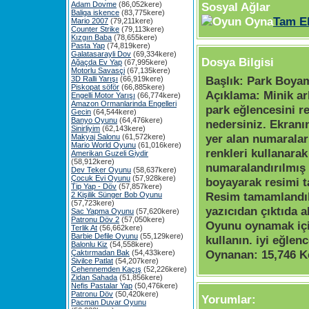
Adam Dovme
(86,052kere)
Sosyal Ağlar
Baliga iskence
(83,775kere)
Tam E
Mario 2007
(79,211kere)
Counter Strike
(79,113kere)
Kızgın Baba
(78,655kere)
Pasta Yap
(74,819kere)
Galatasarayli Dov
(69,334kere)
Dosya Bilgisi
Ağaçda Ev Yap
(67,995kere)
Motorlu Savasçi
(67,135kere)
Başlık:
Park Boya
3D Ralli Yarışı
(66,919kere)
Piskopat söför
(66,885kere)
Açıklama:
Minik ar
Engelli Motor Yarışı
(66,774kere)
Amazon Ormanlarinda Engelleri
park eğlencesini 
Gecin
(64,544kere)
Banyo Oyunu
(64,476kere)
nedersiniz. Ekranın
Sinirliyim
(62,143kere)
yer alan numaralar
Makyaj Salonu
(61,572kere)
Mario World Oyunu
(61,016kere)
renkleri kullanara
Amerikan Guzeli Giydir
(58,912kere)
numaralandırılmış 
Dev Teker Oyunu
(58,637kere)
Çocuk Evi Oyunu
(57,928kere)
boyayarak resimi t
Tip Yap - Döv
(57,857kere)
Resim tamamlandı
2 Kişilik Sünger Bob Oyunu
(57,723kere)
yazıcıdan çıktıda al
Sac Yapma Oyunu
(57,620kere)
Patronu Döv 2
(57,050kere)
Oyunu oynamak iç
Terlik At
(56,662kere)
Barbie Defile Oyunu
(55,129kere)
kullanın. iyi eğlenc
Balonlu Kiz
(54,558kere)
Oynanan:
15,746 K
Çaktırmadan Bak
(54,433kere)
Sivilce Patlat
(54,207kere)
Cehennemden Kaçış
(52,226kere)
Zidan Sahada
(51,856kere)
Nefis Pastalar Yap
(50,476kere)
Patronu Döv
(50,420kere)
Yorumlar:
Pacman Duvar Oyunu