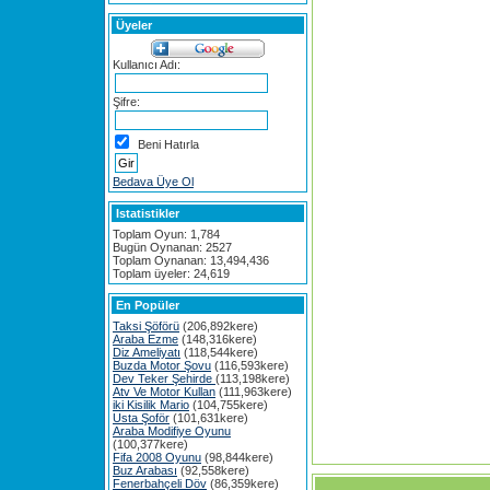
Üyeler
Kullanıcı Adı:
Şifre:
Beni Hatırla
Bedava Üye Ol
Istatistikler
Toplam Oyun: 1,784
Bugün Oynanan: 2527
Toplam Oynanan: 13,494,436
Toplam üyeler: 24,619
En Popüler
Taksi Şöförü
(206,892kere)
Araba Ezme
(148,316kere)
Diz Ameliyatı
(118,544kere)
Buzda Motor Şovu
(116,593kere)
Dev Teker Şehirde
(113,198kere)
Atv Ve Motor Kullan
(111,963kere)
iki Kisilik Mario
(104,755kere)
Usta Şoför
(101,631kere)
Araba Modifiye Oyunu
(100,377kere)
Fifa 2008 Oyunu
(98,844kere)
Buz Arabası
(92,558kere)
Fenerbahçeli Döv
(86,359kere)