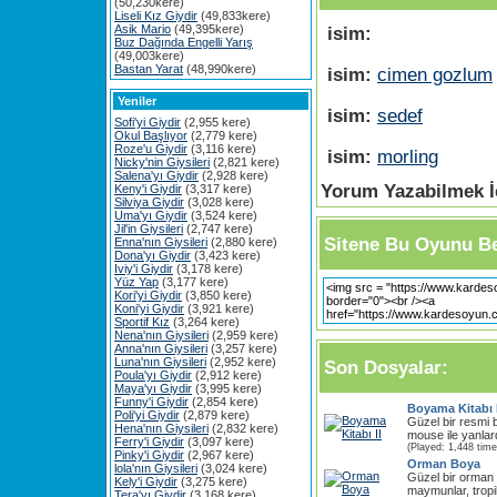
(50,230kere)
Liseli Kız Giydir
(49,833kere)
Asik Mario
(49,395kere)
isim:
Buz Dağında Engelli Yarış
(49,003kere)
Bastan Yarat
(48,990kere)
isim:
cimen gozlum
Yeniler
isim:
sedef
Sofi'yi Giydir
(2,955 kere)
Okul Başlıyor
(2,779 kere)
Roze'u Giydir
(3,116 kere)
isim:
morling
Nicky'nin Giysileri
(2,821 kere)
Salena'yı Giydir
(2,928 kere)
Yorum Yazabilmek İç
Keny'i Giydir
(3,317 kere)
Silviya Giydir
(3,028 kere)
Uma'yı Giydir
(3,524 kere)
Jil'in Giysileri
(2,747 kere)
Sitene Bu Oyunu Be
Enna'nın Giysileri
(2,880 kere)
Dona'yı Giydir
(3,423 kere)
Iviy'i Giydir
(3,178 kere)
Yüz Yap
(3,177 kere)
Kori'yi Giydir
(3,850 kere)
Koni'yi Giydir
(3,921 kere)
Sportif Kız
(3,264 kere)
Nena'nın Giysileri
(2,959 kere)
Anna'nın Giysileri
(3,257 kere)
Luna'nın Giysileri
(2,952 kere)
Son Dosyalar:
Poula'yı Giydir
(2,912 kere)
Maya'yı Giydir
(3,995 kere)
Funny'i Giydir
(2,854 kere)
Boyama Kitabı I
Poli'yi Giydir
(2,879 kere)
Güzel bir resmi 
Hena'nın Giysileri
(2,832 kere)
mouse ile yanlar
Ferry'i Giydir
(3,097 kere)
(Played: 1,448 time
Pinky'i Giydir
(2,967 kere)
Orman Boya
lola'nın Giysileri
(3,024 kere)
Güzel bir orman 
Kely'i Giydir
(3,275 kere)
maymunlar, tropik 
Tera'yı Giydir
(3,168 kere)