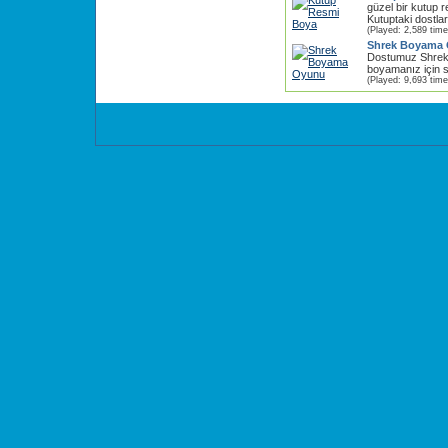
güzel bir kutup 
Kutuptaki dostlar
(Played: 2,589 time
Shrek Boyama
Dostumuz Shrek 
boyamanız için s
(Played: 9,693 time