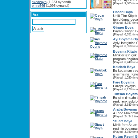
oyunu. Ayı karde
ekodzayn
(1,223 oynandi)
(Played: 9,005 time
emre546
(1,095 oynandi)
Oscarı Boya
Ara
Ünlü Film Köpek
tanıdığımız osca
(Played: 8,757 time
Ginger Boya
Bayan Gingeri B
(Played: 6,051 time
Ayi Boyama O
Ayiyi İsteginize
(Played: 6,358 time
Boyama Kitabı
Minikler için çok
program özgürce v
(Played: 6,940 time
Kelebek Boya
Bu kocaman sevi
istermisiniz. Kele
(Played: 1,520 time
Fare Boyama
Fareyi Boyayin
(Played: 6,178 time
Timsah Boyam
Bu şirin timsahı
renk renk sulu bo
(Played: 2,635 time
Araba Boyama
4 Tane Mükemme
(Played: 24,341 ti
Stuart Boya
Minik fare Stuart
resimin boyamanız
(Played: 3,750 time
Kutup Resmi B