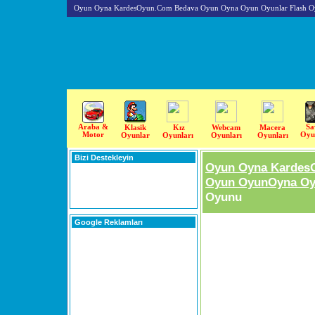
Oyun Oyna KardesOyun.Com Bedava Oyun Oyna Oyun Oyunlar Flash O
Araba &
Sa
Klasik
Kız
Webcam
Macera
Motor
Oyu
Oyunlar
Oyunları
Oyunları
Oyunları
Bizi Destekleyin
Oyun Oyna Kardes
Oyun OyunOyna Oyu
Oyunu
Google Reklamları