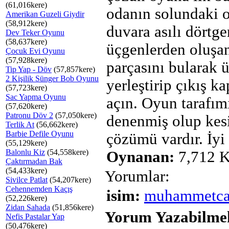
(61,016kere)
odanın solundaki 
Amerikan Guzeli Giydir
(58,912kere)
duvara asılı dörtge
Dev Teker Oyunu
(58,637kere)
üçgenlerden oluşan
Çocuk Evi Oyunu
(57,928kere)
parçasını bularak 
Tip Yap - Döv
(57,857kere)
2 Kişilik Sünger Bob Oyunu
yerleştirip çıkış ka
(57,723kere)
Sac Yapma Oyunu
açın. Oyun tarafım
(57,620kere)
Patronu Döv 2
(57,050kere)
denenmiş olup kesi
Terlik At
(56,662kere)
Barbie Defile Oyunu
çözümü vardır. İyi 
(55,129kere)
Balonlu Kiz
(54,558kere)
Oynanan:
7,712 K
Çaktırmadan Bak
(54,433kere)
Yorumlar:
Sivilce Patlat
(54,207kere)
Cehennemden Kaçış
isim:
muhammetc
(52,226kere)
Zidan Sahada
(51,856kere)
Yorum Yazabilmek
Nefis Pastalar Yap
(50,476kere)