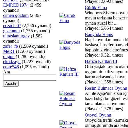
(Played: 2,092 times)
EMRED1974
(2,459
Çürük Elma
oynandi)
Windows Sistem ooyunl
cimen gozlum
(2,367
mayın tarlasına benzer 
oynandi)
oynan güzel bir ...
eczaci_07
(2,256 oynandi)
(Played: 5,654 times)
gizemnur
(1,755 oynandi)
Banyoda Hapis
ultraslanturgay
(1,582
Hapis oyunlarınından bi
oynandi)
başkası, busefer banyo
zafer_fb
(1,569 oynandi)
hapissiniz yine etrefınız
MeRT
(1,560 oynandi)
(Played: 9,321 times)
ongun
(1,286 oynandi)
Hafıza Kartları III
ekodzayn
(1,223 oynandi)
Orta yaştaki oyuncular 
emre546
(1,095 oynandi)
uygun bir hafıza oyunu
Ara
kartın arkasındada ayn..
(Played: 1,358 times)
Resim Bulmaca Oyunu
Ali ile Ayşe'nin sizin iç
hazırladığı bu güzel res
tamamlamaca oyununu o
(Played: 1,378 times)
Otoyol Oyunu
Otoyolda trafik karmaka
olmuş durumda arabalar