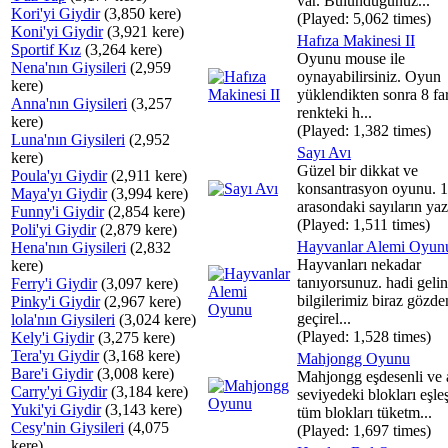
var. Bulunduğunuz...
Kori'yi Giydir
(3,850 kere)
(Played: 5,062 times)
Koni'yi Giydir
(3,921 kere)
Hafıza Makinesi II
Sportif Kız
(3,264 kere)
Oyunu mouse ile
Nena'nın Giysileri
(2,959
oynayabilirsiniz. Oyun
kere)
yüklendikten sonra 8 far
Anna'nın Giysileri
(3,257
renkteki h...
kere)
(Played: 1,382 times)
Luna'nın Giysileri
(2,952
Sayı Avı
kere)
Güzel bir dikkat ve
Poula'yı Giydir
(2,911 kere)
konsantrasyon oyunu. 
Maya'yı Giydir
(3,994 kere)
arasondaki sayıların yazı
Funny'i Giydir
(2,854 kere)
(Played: 1,511 times)
Poli'yi Giydir
(2,879 kere)
Hayvanlar Alemi Oyun
Hena'nın Giysileri
(2,832
Hayvanları nekadar
kere)
tanıyorsunuz. hadi gelin
Ferry'i Giydir
(3,097 kere)
bilgilerimiz biraz gözde
Pinky'i Giydir
(2,967 kere)
geçirel...
lola'nın Giysileri
(3,024 kere)
(Played: 1,528 times)
Kely'i Giydir
(3,275 kere)
Tera'yı Giydir
(3,168 kere)
Mahjongg Oyunu
Bare'i Giydir
(3,008 kere)
Mahjongg eşdesenli ve 
Carry'yi Giydir
(3,184 kere)
seviyedeki blokları eşleş
Yuki'yi Giydir
(3,143 kere)
tüm blokları tüketm...
Cesy'nin Giysileri
(4,075
(Played: 1,697 times)
kere)