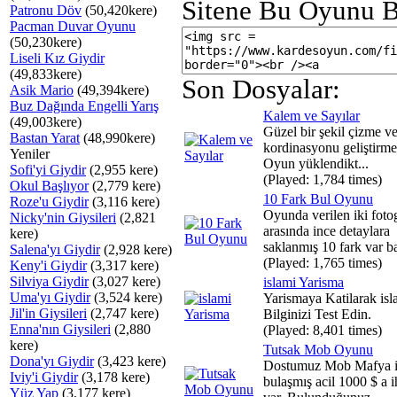
Sitene Bu Oyunu B
Patronu Döv
(50,420kere)
Pacman Duvar Oyunu
(50,230kere)
Liseli Kız Giydir
(49,833kere)
Son Dosyalar:
Asik Mario
(49,394kere)
Buz Dağında Engelli Yarış
Kalem ve Sayılar
(49,003kere)
Güzel bir şekil çizme 
Bastan Yarat
(48,990kere)
kordinasyonu geliştirm
Yeniler
Oyun yüklendikt...
Sofi'yi Giydir
(2,955 kere)
(Played: 1,784 times)
Okul Başlıyor
(2,779 kere)
10 Fark Bul Oyunu
Roze'u Giydir
(3,116 kere)
Oyunda verilen iki foto
Nicky'nin Giysileri
(2,821
arasında ince detaylara
kere)
saklanmış 10 fark var ba
Salena'yı Giydir
(2,928 kere)
(Played: 1,765 times)
Keny'i Giydir
(3,317 kere)
Silviya Giydir
(3,027 kere)
islami Yarisma
Uma'yı Giydir
(3,524 kere)
Yarismaya Katilarak isl
Jil'in Giysileri
(2,747 kere)
Bilginizi Test Edin.
Enna'nın Giysileri
(2,880
(Played: 8,401 times)
kere)
Tutsak Mob Oyunu
Dona'yı Giydir
(3,423 kere)
Dostumuz Mob Mafya iş
Iviy'i Giydir
(3,178 kere)
bulaşmış acil 1000 $ a i
Yüz Yap
(3,177 kere)