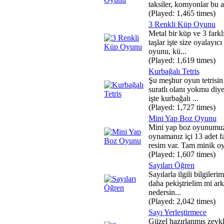
taksiler, komyonlar bu a.
(Played: 1,465 times)
3 Renkli Küp Oyunu
Metal bir küp ve 3 farkl
taşlar işte size oyalayıcı
oyunu, kü...
(Played: 1,619 times)
Kurbağalı Tetris
Şu meşhur oyun tetrisi
suratlı olanı yokmu diy
işte kurbağalı ...
(Played: 1,727 times)
Mini Yap Boz Oyunu
Mini yap boz oyunumu
oynamanız içi 13 adet fa
resim var. Tam minik oy
(Played: 1,607 times)
Sayıları Öğren
Sayılarla ilgili bilgilerim
daha pekiştrielim mi ark
nedersin...
(Played: 2,042 times)
Sayı Yerleştirmece
Güzel hazırlanmış zevkl