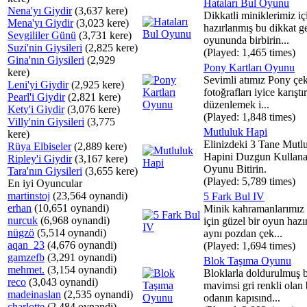
Hataları Bul Oyunu
Nena'yı Giydir
(3,637 kere)
Dikkatli miniklerimiz iç
Mena'yı Giydir
(3,023 kere)
hazırlanmış bu dikkat ge
Sevgililer Günü
(3,731 kere)
oyununda birbirin...
Suzi'nin Giysileri
(2,825 kere)
(Played: 1,465 times)
Gina'nın Giysileri
(2,929
Pony Kartları Oyunu
kere)
Sevimli atımız Pony çek
Leni'yi Giydir
(2,925 kere)
fotoğrafları iyice karışt
Pearl'i Giydir
(2,821 kere)
düzenlemek i...
Kety'i Giydir
(3,076 kere)
(Played: 1,848 times)
Villy'nin Giysileri
(3,775
Mutluluk Hapi
kere)
Elinizdeki 3 Tane Mutl
Rüya Elbiseler
(2,889 kere)
Hapini Duzgun Kullana
Ripley'i Giydir
(3,167 kere)
Oyunu Bitirin.
Tara'nın Giysileri
(3,655 kere)
(Played: 5,789 times)
En iyi Oyuncular
martinstoj
(23,564 oynandi)
5 Fark Bul IV
erhan
(10,651 oynandi)
Minik kahramanlarımız 
nurcuk
(6,968 oynandi)
için güzel bir oyun hazı
nügzö
(5,514 oynandi)
aynı pozdan çek...
aqan_23
(4,676 oynandi)
(Played: 1,694 times)
gamzefb
(3,291 oynandi)
Blok Taşıma Oyunu
mehmet.
(3,154 oynandi)
Bloklarla doldurulmuş 
reco
(3,043 oynandi)
mavimsi gri renkli olan
madeinaslan
(2,535 oynandi)
odanın kapısınd...
charlotte
(2,484 oynandi)