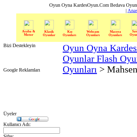
Oyun Oyna KardesOyun.Com Bedava Oyun 
|
Anas
Araba &
Sa
Klasik
Kız
Webcam
Macera
Motor
Oyun
Oyunlar
Oyunları
Oyunları
Oyunları
Bizi Destekleyin
Oyun Oyna Karde
Oyunlar Flash Oy
Oyunları
> Mahsen
Google Reklamları
Üyeler
Kullanıcı Adı:
Şifre: