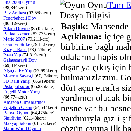
Fifa 2008 Oyunu
Tam E
(98,844kere)
Buz Arabası
(92,558kere)
Dosya Bilgisi
Fenerbahçeli Döv
(86,359kere)
Başlık:
Mahsende 
Adam Dovme
(86,051kere)
Baliga iskence
(83,775kere)
Açıklama:
İç içe 
Mario 2007
(79,211kere)
Counter Strike
(79,113kere)
birbirine bağlı ma
Kızgın Baba
(78,655kere)
odalarına hapis ol
Pasta Yap
(74,819kere)
Galatasarayli Dov
dışarıya çıkış için 
(69,334kere)
Ağaçda Ev Yap
(67,995kere)
bulmanızlazım. Göz
Motorlu Savasçi
(67,134kere)
3D Ralli Yarışı
(66,919kere)
dört açın etrafta si
Piskopat söför
(66,885kere)
Engelli Motor Yarışı
yardımcı olacak bi
(66,774kere)
Amazon Ormanlarinda
nesne var bu nesne
Engelleri Gecin
(64,544kere)
Banyo Oyunu
(64,475kere)
yardımıyla gizli şif
Sinirliyim
(62,143kere)
Makyaj Salonu
(61,572kere)
çözün oyuna ilk ba
Mario World Oyunu