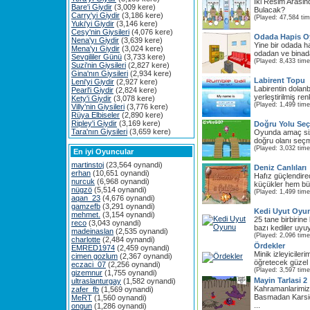
İki Resim Arasi
Bare'i Giydir
(3,009 kere)
Bulacak?
Carry'yi Giydir
(3,186 kere)
(Played: 47,584 ti
Yuki'yi Giydir
(3,146 kere)
Cesy'nin Giysileri
(4,076 kere)
Odada Hapis 
Nena'yı Giydir
(3,639 kere)
Yine bir odada 
Mena'yı Giydir
(3,024 kere)
odadan ve binada
Sevgililer Günü
(3,733 kere)
(Played: 8,433 time
Suzi'nin Giysileri
(2,827 kere)
Gina'nın Giysileri
(2,934 kere)
Labirent Topu
Leni'yi Giydir
(2,927 kere)
Labirentin dolanb
Pearl'i Giydir
(2,824 kere)
yerleştirilmiş ren
Kety'i Giydir
(3,078 kere)
(Played: 1,499 time
Villy'nin Giysileri
(3,776 kere)
Rüya Elbiseler
(2,890 kere)
Ripley'i Giydir
(3,169 kere)
Doğru Yolu Seç
Tara'nın Giysileri
(3,659 kere)
Oyunda amaç size
doğru olanı seçm
(Played: 3,032 time
En iyi Oyuncular
martinstoj
(23,564 oynandi)
Deniz Canlıları
erhan
(10,651 oynandi)
Hafız güçlendire
nurcuk
(6,968 oynandi)
küçükler hem büy
nügzö
(5,514 oynandi)
(Played: 1,499 time
aqan_23
(4,676 oynandi)
gamzefb
(3,291 oynandi)
Kedi Uyut Oyu
mehmet.
(3,154 oynandi)
25 tane birbirin
reco
(3,043 oynandi)
bazı kediler uyuy
madeinaslan
(2,535 oynandi)
(Played: 2,096 time
charlotte
(2,484 oynandi)
Ördekler
EMRED1974
(2,459 oynandi)
Minik izleyiciler
cimen gozlum
(2,367 oynandi)
öğretecek güzel b
eczaci_07
(2,256 oynandi)
(Played: 3,597 time
gizemnur
(1,755 oynandi)
Mayin Tarlasi 2
ultraslanturgay
(1,582 oynandi)
Kahramanlarimiz
zafer_fb
(1,569 oynandi)
Basmadan Karsi
MeRT
(1,560 oynandi)
...
ongun
(1,286 oynandi)