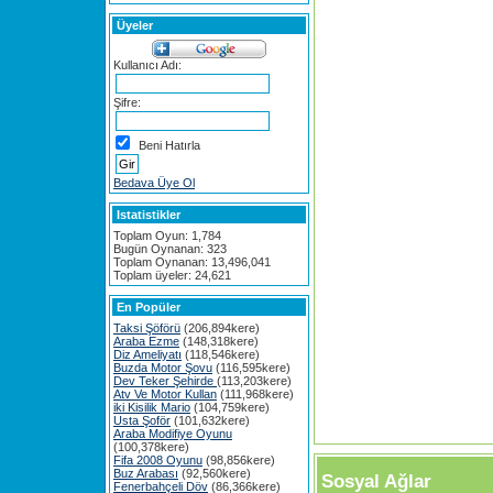
Üyeler
Kullanıcı Adı:
Şifre:
Beni Hatırla
Bedava Üye Ol
Istatistikler
Toplam Oyun: 1,784
Bugün Oynanan: 323
Toplam Oynanan: 13,496,041
Toplam üyeler: 24,621
En Popüler
Taksi Şöförü
(206,894kere)
Araba Ezme
(148,318kere)
Diz Ameliyatı
(118,546kere)
Buzda Motor Şovu
(116,595kere)
Dev Teker Şehirde
(113,203kere)
Atv Ve Motor Kullan
(111,968kere)
iki Kisilik Mario
(104,759kere)
Usta Şoför
(101,632kere)
Araba Modifiye Oyunu
(100,378kere)
Fifa 2008 Oyunu
(98,856kere)
Buz Arabası
(92,560kere)
Sosyal Ağlar
Fenerbahçeli Döv
(86,366kere)