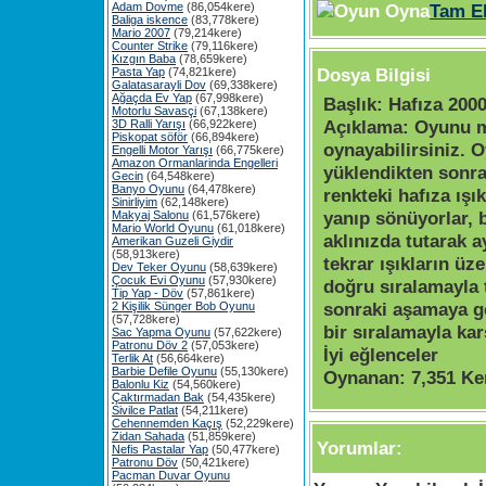
Adam Dovme
(86,054kere)
Tam E
Baliga iskence
(83,778kere)
Mario 2007
(79,214kere)
Counter Strike
(79,116kere)
Kızgın Baba
(78,659kere)
Dosya Bilgisi
Pasta Yap
(74,821kere)
Galatasarayli Dov
(69,338kere)
Ağaçda Ev Yap
(67,998kere)
Başlık:
Hafıza 200
Motorlu Savasçi
(67,138kere)
Açıklama:
Oyunu m
3D Ralli Yarışı
(66,922kere)
Piskopat söför
(66,894kere)
oynayabilirsiniz. 
Engelli Motor Yarışı
(66,775kere)
Amazon Ormanlarinda Engelleri
yüklendikten sonra 
Gecin
(64,548kere)
Banyo Oyunu
(64,478kere)
renkteki hafıza ışık
Sinirliyim
(62,148kere)
yanıp sönüyorlar, 
Makyaj Salonu
(61,576kere)
Mario World Oyunu
(61,018kere)
aklınızda tutarak a
Amerikan Guzeli Giydir
(58,913kere)
tekrar ışıkların üze
Dev Teker Oyunu
(58,639kere)
Çocuk Evi Oyunu
(57,930kere)
doğru sıralamayla t
Tip Yap - Döv
(57,861kere)
sonraki aşamaya g
2 Kişilik Sünger Bob Oyunu
(57,728kere)
bir sıralamayla ka
Sac Yapma Oyunu
(57,622kere)
Patronu Döv 2
(57,053kere)
İyi eğlenceler
Terlik At
(56,664kere)
Barbie Defile Oyunu
(55,130kere)
Oynanan:
7,351 Ke
Balonlu Kiz
(54,560kere)
Çaktırmadan Bak
(54,435kere)
Sivilce Patlat
(54,211kere)
Cehennemden Kaçış
(52,229kere)
Zidan Sahada
(51,859kere)
Yorumlar:
Nefis Pastalar Yap
(50,477kere)
Patronu Döv
(50,421kere)
Pacman Duvar Oyunu