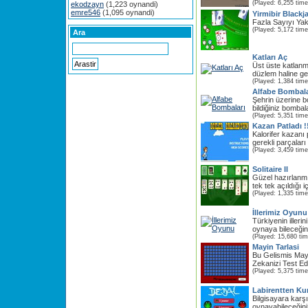
(Played: 6,255 time
ekodzayn
(1,223 oynandi)
emre546
(1,095 oynandi)
Yirmibir Blackj
Fazla Sayıyı Yak
(Played: 5,172 time
Ara
Katları Aç
Üst üste katlanm
düzlem haline get
(Played: 1,384 time
Alfabe Bombala
Şehrin üzerine b
bildiğiniz bombala
(Played: 5,351 time
Kazan Patladı !
Kalorifer kazanı 
gerekli parçaları
(Played: 3,459 time
Solitaire II
Güzel hazırlanmış
tek tek açıldığı i
(Played: 1,335 time
İllerimiz Oyunu
Türkiyenin illeri
oynaya bileceğini 
(Played: 15,680 ti
Mayin Tarlasi
Bu Gelismis May
Zekanizi Test Ed
(Played: 5,375 time
Labirentten Ku
Bilgisayara karşı 
oynayabileceğini