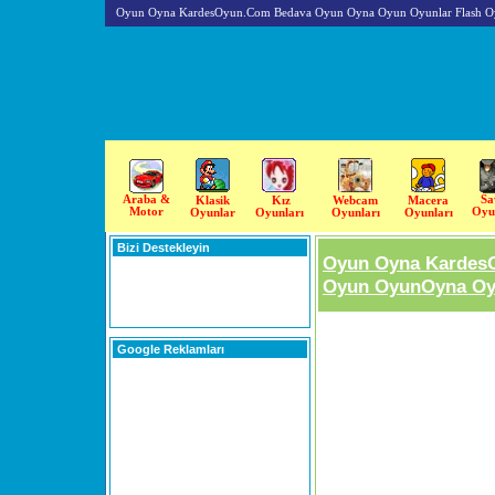
Oyun Oyna KardesOyun.Com Bedava Oyun Oyna Oyun Oyunlar Flash O
Araba &
Sa
Klasik
Kız
Webcam
Macera
Motor
Oyu
Oyunlar
Oyunları
Oyunları
Oyunları
Bizi Destekleyin
Oyun Oyna Kardes
Oyun OyunOyna Oyu
Google Reklamları