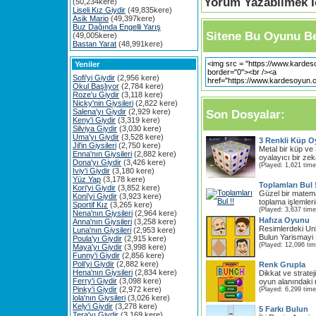
Yorum Yazabilmek İç
(50,234kere)
Liseli Kız Giydir
(49,835kere)
Asik Mario
(49,397kere)
Buz Dağında Engelli Yarış
Sitene Bu Oyunu Be
(49,005kere)
Bastan Yarat
(48,991kere)
Yeniler
Sofi'yi Giydir
(2,956 kere)
Okul Başlıyor
(2,784 kere)
Roze'u Giydir
(3,118 kere)
Nicky'nin Giysileri
(2,822 kere)
Salena'yı Giydir
(2,929 kere)
Son Dosyalar:
Keny'i Giydir
(3,319 kere)
Silviya Giydir
(3,030 kere)
Uma'yı Giydir
(3,528 kere)
3 Renkli Küp 
Jil'in Giysileri
(2,750 kere)
Metal bir küp ve 3
Enna'nın Giysileri
(2,882 kere)
oyalayıcı bir zek
Dona'yı Giydir
(3,426 kere)
(Played: 1,621 time
Iviy'i Giydir
(3,180 kere)
Yüz Yap
(3,178 kere)
Toplamları Bul 
Kori'yi Giydir
(3,852 kere)
Güzel bir matema
Koni'yi Giydir
(3,923 kere)
toplama işlemleri
Sportif Kız
(3,265 kere)
(Played: 3,637 time
Nena'nın Giysileri
(2,964 kere)
Hafıza Oyunu
Anna'nın Giysileri
(3,258 kere)
Resimlerdeki Unl
Luna'nın Giysileri
(2,953 kere)
Bulun Yarismayi
Poula'yı Giydir
(2,915 kere)
(Played: 12,096 ti
Maya'yı Giydir
(3,998 kere)
Funny'i Giydir
(2,856 kere)
Poli'yi Giydir
(2,882 kere)
Renk Grupla
Hena'nın Giysileri
(2,834 kere)
Dikkat ve stratej
Ferry'i Giydir
(3,098 kere)
oyun alanındaki re
Pinky'i Giydir
(2,972 kere)
(Played: 6,299 time
lola'nın Giysileri
(3,026 kere)
Kely'i Giydir
(3,278 kere)
5 Farkı Bulun
Tera'yı Giydir
(3,169 kere)