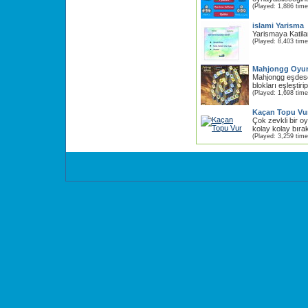
(Played: 1,886 time
islami Yarisma
Yarismaya Katilar
(Played: 8,403 time
Mahjongg Oyu
Mahjongg eşdese
blokları eşleştiri
(Played: 1,698 time
Kaçan Topu Vu
Çok zevkli bir 
kolay kolay bıra
(Played: 3,259 time