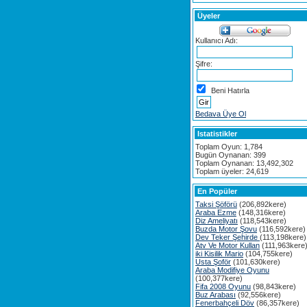
Üyeler
Kullanıcı Adı:
Şifre:
Beni Hatırla
Bedava Üye Ol
Istatistikler
Toplam Oyun: 1,784
Bugün Oynanan: 399
Toplam Oynanan: 13,492,302
Toplam üyeler: 24,619
En Popüler
Taksi Şöförü
(206,892kere)
Araba Ezme
(148,316kere)
Diz Ameliyatı
(118,543kere)
Buzda Motor Şovu
(116,592kere)
Dev Teker Şehirde
(113,198kere)
Atv Ve Motor Kullan
(111,963kere
iki Kisilik Mario
(104,755kere)
Usta Şoför
(101,630kere)
Araba Modifiye Oyunu
(100,377kere)
Fifa 2008 Oyunu
(98,843kere)
Buz Arabası
(92,556kere)
Fenerbahçeli Döv
(86,357kere)