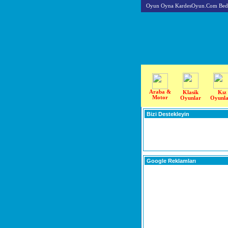
Oyun Oyna KardesOyun.Com Beda
Araba &
Klasik
Kız
Motor
Oyunlar
Oyunla
Bizi Destekleyin
Google Reklamları