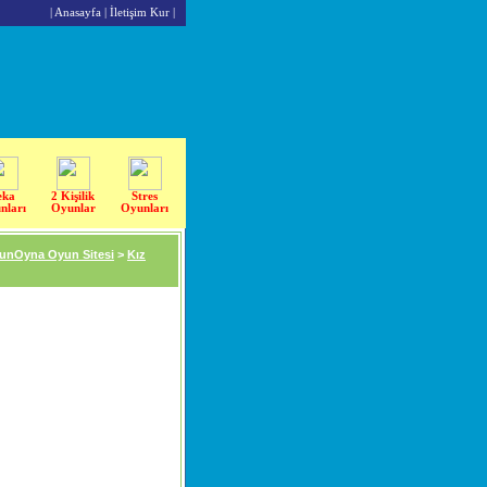
|
Anasayfa
|
İletişim Kur
|
eka
2 Kişilik
Stres
nları
Oyunlar
Oyunları
unOyna Oyun Sitesi
>
Kız