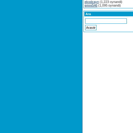
ekodzayn
(1,223 oynandi)
emre546
(1,095 oynandi)
Ara