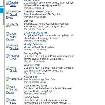
Güzel Sarah süslenmek ve güzelleşmek için
sizinle birlikte makyaj yapmak isti...
(Played: 1,484 times)
Amerikan Guzeli Giydir
Amerikan Guzelimizi Siz Giydirin
(Played: 58,912 times)
Yüz Yap
Sevimli kıza komik yüz şekilleri yapmak
istermisiniz, burun , yüz, kaş kirpik...
(Played: 3,177 times)
Grup Hepsi Oyunu
Grup Hepsi Giydir oyununda gurup hepsi nin
elbiselerini çıkartıp giydirebiliy...
(Played: 24,645 times)
Missiyi Giydirin
Missie yi Simdi Siz Giydirin.
(Played: 14,721 times)
Poula'yı Giydir
Güzel ve narin kızımız Poula öğle yemeği ne
davetli kıyafet seçmek ve güzel e...
(Played: 2,910 times)
Yola'yı Giydir
Güzel ve narin kızımız Yola akşam verilecek
balo için kıyafet seçmek ve güzel...
(Played: 1,515 times)
Kuafor Sue
Sue ile Kuaforluge Adim Atin
(Played: 20,830 times)
Aşık Barbie Oyunu
Barbie'nizi elbiseleri mouse ile sürükleyerek
giydirin. Barbie sevgilisiyle b...
(Played: 28,030 times)
Lola'yı Süsle
Güzel arkadaşımız Lola süslenmek ve
güzelleşmek için sizinle birlikte makyaj ...