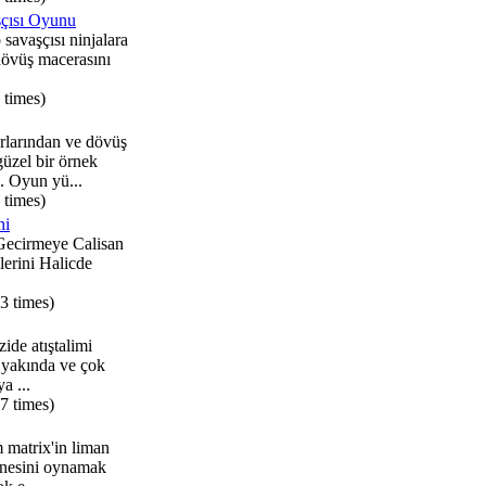
çısı Oyunu
savaşçısı ninjalara
 dövüş macerasını
 times)
larından ve dövüş
üzel bir örnek
Oyun yü...
 times)
hi
 Gecirmeye Calisan
erini Halicde
3 times)
zide atıştalimi
 yakında ve çok
a ...
7 times)
 matrix'in liman
nesini oynamak