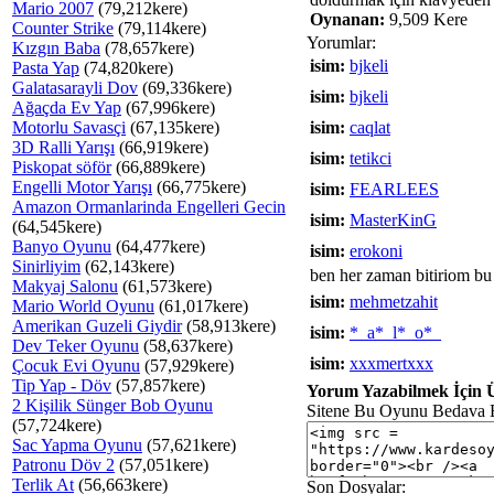
Mario 2007
(79,212kere)
Oynanan:
9,509 Kere
Counter Strike
(79,114kere)
Yorumlar:
Kızgın Baba
(78,657kere)
isim:
bjkeli
Pasta Yap
(74,820kere)
Galatasarayli Dov
(69,336kere)
isim:
bjkeli
Ağaçda Ev Yap
(67,996kere)
Motorlu Savasçi
(67,135kere)
isim:
caqlat
3D Ralli Yarışı
(66,919kere)
isim:
tetikci
Piskopat söför
(66,889kere)
Engelli Motor Yarışı
(66,775kere)
isim:
FEARLEES
Amazon Ormanlarinda Engelleri Gecin
isim:
MasterKinG
(64,545kere)
Banyo Oyunu
(64,477kere)
isim:
erokoni
Sinirliyim
(62,143kere)
ben her zaman bitiriom b
Makyaj Salonu
(61,573kere)
isim:
mehmetzahit
Mario World Oyunu
(61,017kere)
Amerikan Guzeli Giydir
(58,913kere)
isim:
*_a*_l*_o*_
Dev Teker Oyunu
(58,637kere)
isim:
xxxmertxxx
Çocuk Evi Oyunu
(57,929kere)
Tip Yap - Döv
(57,857kere)
Yorum Yazabilmek İçin Ü
2 Kişilik Sünger Bob Oyunu
Sitene Bu Oyunu Bedava 
(57,724kere)
Sac Yapma Oyunu
(57,621kere)
Patronu Döv 2
(57,051kere)
Terlik At
(56,663kere)
Son Dosyalar: