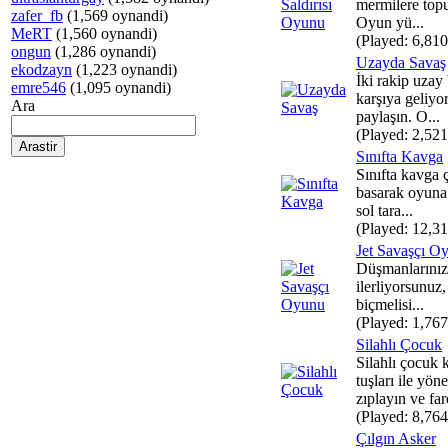
mermilere topu
zafer_fb
(1,569 oynandi)
Oyun yü...
MeRT
(1,560 oynandi)
(Played: 6,810
ongun
(1,286 oynandi)
Uzayda Savaş
ekodzayn
(1,223 oynandi)
İki rakip uzay
emre546
(1,095 oynandi)
karşıya geliyo
Ara
paylaşın. O...
(Played: 2,521
Sınıfta Kavga
Sınıfta kavga ç
basarak oyuna
sol tara...
(Played: 12,31
Jet Savaşçı O
Düşmanlarınız
ilerliyorsunuz
biçmelisi...
(Played: 1,767
Silahlı Çocuk
Silahlı çocuk 
tuşları ile yöne
zıplayın ve fare
(Played: 8,764
Çılgın Asker