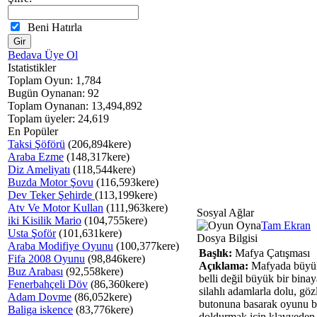
Beni Hatırla
Bedava Üye Ol
Istatistikler
Toplam Oyun: 1,784
Bugün Oynanan: 92
Toplam Oynanan: 13,494,892
Toplam üyeler: 24,619
En Popüler
Taksi Şöförü
(206,894kere)
Araba Ezme
(148,317kere)
Diz Ameliyatı
(118,544kere)
Buzda Motor Şovu
(116,593kere)
Dev Teker Şehirde
(113,199kere)
Atv Ve Motor Kullan
(111,963kere)
Sosyal Ağlar
iki Kisilik Mario
(104,755kere)
Tam Ekran
Usta Şoför
(101,631kere)
Dosya Bilgisi
Araba Modifiye Oyunu
(100,377kere)
Başlık:
Mafya Çatışması
Fifa 2008 Oyunu
(98,846kere)
Açıklama:
Mafyada büyük 
Buz Arabası
(92,558kere)
belli değil büyük bir bina
Fenerbahçeli Döv
(86,360kere)
silahlı adamlarla dolu, gö
Adam Dovme
(86,052kere)
butonuna basarak oyunu ba
Baliga iskence
(83,776kere)
doldurmak için klavyeden S