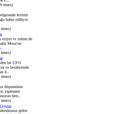
ok e...
9 times)
ölgesinde terörist
uğu haber ediliyor.
 times)
ür
ı eziyet ve zulum ile
tatör Mous'un
...
 times)
ar
i den bir UFO
or ve beraberinde
ar d...
 times)
uz düşmanlara
zır, yapmanız
unuzun tüm...
 times)
ı Oyunu
altındasınız gelen