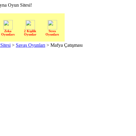
a Oyun Sitesi!
Zeka
2 Kişilik
Stres
Oyunları
Oyunlar
Oyunları
itesi
>
Savaş Oyunları
> Mafya Çatışması