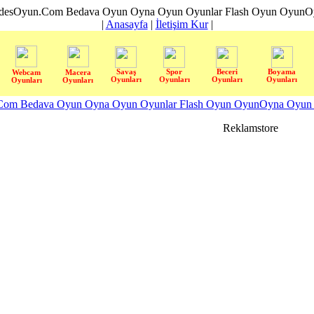
desOyun.Com Bedava Oyun Oyna Oyun Oyunlar Flash Oyun OyunOyn
|
Anasayfa
|
İletişim Kur
|
Savaş
Spor
Beceri
Boyama
Webcam
Macera
Oyunları
Oyunları
Oyunları
Oyunları
Oyunları
Oyunları
om Bedava Oyun Oyna Oyun Oyunlar Flash Oyun OyunOyna Oyun S
Reklamstore