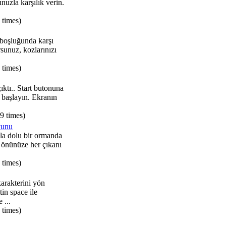
nuzla karşılık verin.
 times)
 boşluğunda karşı
rsunuz, kozlarınızı
 times)
ıktı.. Start butonuna
 başlayın. Ekranın
9 times)
yunu
la dolu bir ormanda
, önünüze her çıkanı
 times)
karakterini yön
tin space ile
 ...
 times)