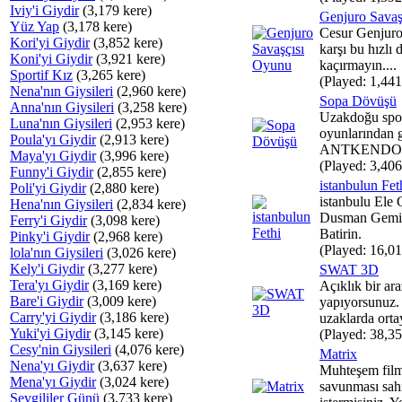
Iviy'i Giydir
(3,179 kere)
Genjuro Savaş
Yüz Yap
(3,178 kere)
Cesur Genjuro 
Kori'yi Giydir
(3,852 kere)
karşı bu hızlı
Koni'yi Giydir
(3,921 kere)
kaçırmayın....
Sportif Kız
(3,265 kere)
(Played: 1,441
Nena'nın Giysileri
(2,960 kere)
Sopa Dövüşü
Anna'nın Giysileri
(3,258 kere)
Uzakdoğu spor
Luna'nın Giysileri
(2,953 kere)
oyunlarından g
Poula'yı Giydir
(2,913 kere)
ANTKENDO. 
Maya'yı Giydir
(3,996 kere)
(Played: 3,406
Funny'i Giydir
(2,855 kere)
istanbulun Fet
Poli'yi Giydir
(2,880 kere)
istanbulu Ele
Hena'nın Giysileri
(2,834 kere)
Dusman Gemil
Ferry'i Giydir
(3,098 kere)
Batirin.
Pinky'i Giydir
(2,968 kere)
(Played: 16,01
lola'nın Giysileri
(3,026 kere)
Kely'i Giydir
(3,277 kere)
SWAT 3D
Tera'yı Giydir
(3,169 kere)
Açıklık bir ara
Bare'i Giydir
(3,009 kere)
yapıyorsunuz.
Carry'yi Giydir
(3,186 kere)
uzaklarda ortay
Yuki'yi Giydir
(3,145 kere)
(Played: 38,35
Cesy'nin Giysileri
(4,076 kere)
Matrix
Nena'yı Giydir
(3,637 kere)
Muhteşem film
Mena'yı Giydir
(3,024 kere)
savunması sah
Sevgililer Günü
(3,733 kere)