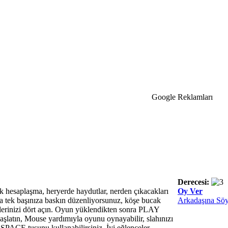
Google Reklamları
Derecesi:
hesaplaşma, heryerde haydutlar, nerden çıkacakları
Oy Ver
ya tek başınıza baskın düzenliyorsunuz, köşe bucak
Arkadaşına Söy
zlerinizi dört açın. Oyun yüklendikten sonra PLAY
şlatın, Mouse yardımıyla oyunu oynayabilir, slahınızı
PACE tuşunu kullanabilirsiniz. İyi eğlenceler..