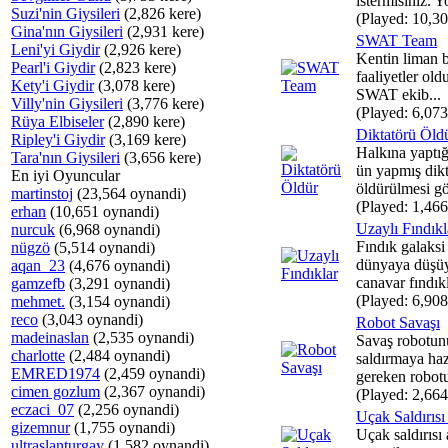
istermisiniz. Y
Suzi'nin Giysileri
(2,826 kere)
(Played: 10,30
Gina'nın Giysileri
(2,931 kere)
SWAT Team
Leni'yi Giydir
(2,926 kere)
Kentin liman b
Pearl'i Giydir
(2,823 kere)
faaliyetler old
Kety'i Giydir
(3,078 kere)
SWAT ekib...
Villy'nin Giysileri
(3,776 kere)
(Played: 6,073
Rüya Elbiseler
(2,890 kere)
Diktatörü Öld
Ripley'i Giydir
(3,169 kere)
Halkına yaptığ
Tara'nın Giysileri
(3,656 kere)
ün yapmış dik
En iyi Oyuncular
öldürülmesi gö
martinstoj
(23,564 oynandi)
(Played: 1,466
erhan
(10,651 oynandi)
Uzaylı Fındıkl
nurcuk
(6,968 oynandi)
Fındık galaks
nügzö
(5,514 oynandi)
dünyaya düşüy
aqan_23
(4,676 oynandi)
canavar fındıkl
gamzefb
(3,291 oynandi)
(Played: 6,908
mehmet.
(3,154 oynandi)
reco
(3,043 oynandi)
Robot Savaşı
madeinaslan
(2,535 oynandi)
Savaş robotun
charlotte
(2,484 oynandi)
saldırmaya ha
EMRED1974
(2,459 oynandi)
gereken robot
cimen gozlum
(2,367 oynandi)
(Played: 2,664
eczaci_07
(2,256 oynandi)
Uçak Saldırıs
gizemnur
(1,755 oynandi)
Uçak saldırısı 
ultraslanturgay
(1,582 oynandi)