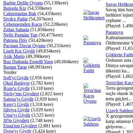
Barbie Defile Oyunu
(55,130kere)
Savaş Helikop
Balonlu Kiz
(54,559kere)
Savaş tüm hız
Çaktırmadan Bak
(54,435kere)
birlikleri loji
Sivilce Patlat
(54,207kere)
cephane ...
Cehennemden Kaçış
(52,228kere)
(Played: 1,496
Zidan Sahada
(51,856kere)
Paranoya
Nefis Pastalar Yap
(50,477kere)
Kahramanımızı
Patronu Döv
(50,420kere)
Öldürmesine Y
Pacman Duvar Oyunu
(50,231kere)
(Played: 11,65
Liseli Kız Giydir
(49,834kere)
Göklerin Fatih
Asik Mario
(49,396kere)
Ordunun usta p
Buz Dağında Engelli Yarış
(49,004kere)
Dünya savaşınd
Bastan Yarat
(48,991kere)
ülkenizi ku...
Yeniler
(Played: 1,662
Sofi'yi Giydir
(2,956 kere)
Terra'dan Kaç
Okul Başlıyor
(2,782 kere)
Terra gezegeni
Roze'u Giydir
(3,118 kere)
suçlu olarak il
Nicky'nin Giysileri
(2,822 kere)
terra güçleri...
Salena'yı Giydir
(2,929 kere)
(Played: 1,407
Keny'i Giydir
(3,318 kere)
Silviya Giydir
(3,029 kere)
Uzaylı Saldırıs
Uma'yı Giydir
(3,525 kere)
X gezegeninden
Jil'in Giysileri
(2,748 kere)
karşı amansız b
Enna'nın Giysileri
(2,881 kere)
giriyorsu...
Dona'yı Giydir
(3,424 kere)
(Played: 1,392