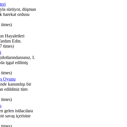
teri
ıyla sürüyor, düşman
stik harekat ordusu
 times)
n Hayaletleri
ardım Edin.
7 times)
i
ilotlarındansınız, I.
a işgal edilmiş
 times)
ış Oyunu
nde kanundışı bir
an edildiniz tüm
 times)
ı
 gelen istilacılara
ir savaş içerisine
 times)