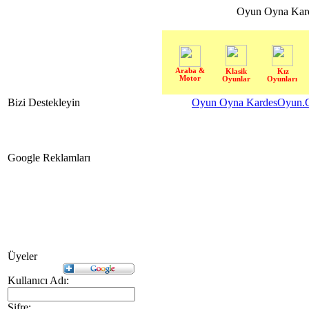
Oyun Oyna Kar
Araba &
Klasik
Kız
Motor
Oyunlar
Oyunları
Bizi Destekleyin
Oyun Oyna KardesOyun.C
Google Reklamları
Üyeler
Kullanıcı Adı:
Şifre: