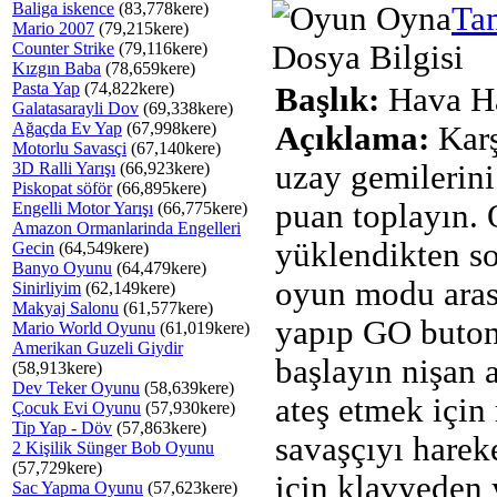
Baliga iskence
(83,778kere)
Ta
Mario 2007
(79,215kere)
Counter Strike
(79,116kere)
Dosya Bilgisi
Kızgın Baba
(78,659kere)
Pasta Yap
(74,822kere)
Başlık:
Hava Ha
Galatasarayli Dov
(69,338kere)
Ağaçda Ev Yap
(67,998kere)
Açıklama:
Karş
Motorlu Savasçi
(67,140kere)
3D Ralli Yarışı
(66,923kere)
uzay gemilerini
Piskopat söför
(66,895kere)
puan toplayın.
Engelli Motor Yarışı
(66,775kere)
Amazon Ormanlarinda Engelleri
yüklendikten son
Gecin
(64,549kere)
Banyo Oyunu
(64,479kere)
oyun modu aras
Sinirliyim
(62,149kere)
Makyaj Salonu
(61,577kere)
yapıp GO buto
Mario World Oyunu
(61,019kere)
Amerikan Guzeli Giydir
başlayın nişan 
(58,913kere)
Dev Teker Oyunu
(58,639kere)
ateş etmek için
Çocuk Evi Oyunu
(57,930kere)
Tip Yap - Döv
(57,863kere)
savaşçıyı harek
2 Kişilik Sünger Bob Oyunu
(57,729kere)
için klavyeden
Sac Yapma Oyunu
(57,623kere)