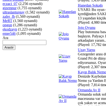
(Played: 1,439 tim
eczaci_07
(2,256 oynandi)
Hanedan Sokağı
gizemnur
(1,755 oynandi)
UYARI: Bu oyun şi
ultraslanturgay
(1,582 oynandi)
içerdiğinden SA
zafer_fb
(1,569 oynandi)
13 yaşından küçük 
MeRT
(1,560 oynandi)
(Played: 4,980 tim
ongun
(1,286 oynandi)
Jojo Oyunu
ekodzayn
(1,223 oynandi)
Play butonuna bas
emre546
(1,095 oynandi)
başlayın. Palyaço 
Ara
arkadaşları yaram..
(Played: 17,782 ti
Uzay Yarışı
Gezegenler arası 
Grand Pri de dünya
ediyorsunuz. Oyun
(Played: 2,307 tim
Kayıp Balık Nem
Denizde Kaybolan
Nemo ya Yardım E
(Played: 7,814 tim
Ormanda Av II
Ormanda soluk sol
macerasına var mı
çok yakın ve acıma