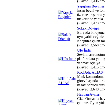
(Played: 1,496 tim
Yapışkan Beyinler
İnsan beyni ve fon
üzerine araştırma y
mekezinde yapıla..
(Played: 1,473 tim
Sokak Dövüşü
Bir yada iki oyuncu
oynayabileceğiniz 
Karşınıza çıkan raki
(Played: 3,568 tim
Ufo İndir
Sevimli astronotum
platformlara yumuş
yapması için ya...
(Played: 1,415 tim
Kod Adı: ALIAS
Mink komandomu
görev başında bir 
kazası sonucu araş
(Played: 3,640 tim
Hayvan Avcısı
Gizli Ormanda hay
çıktınız. Oyun yük