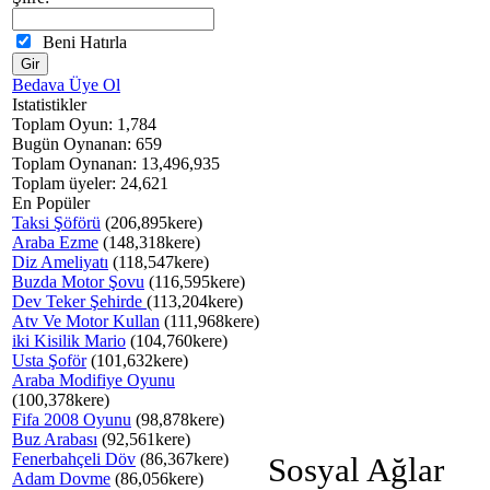
Beni Hatırla
Bedava Üye Ol
Istatistikler
Toplam Oyun: 1,784
Bugün Oynanan: 659
Toplam Oynanan: 13,496,935
Toplam üyeler: 24,621
En Popüler
Taksi Şöförü
(206,895kere)
Araba Ezme
(148,318kere)
Diz Ameliyatı
(118,547kere)
Buzda Motor Şovu
(116,595kere)
Dev Teker Şehirde
(113,204kere)
Atv Ve Motor Kullan
(111,968kere)
iki Kisilik Mario
(104,760kere)
Usta Şoför
(101,632kere)
Araba Modifiye Oyunu
(100,378kere)
Fifa 2008 Oyunu
(98,878kere)
Buz Arabası
(92,561kere)
Fenerbahçeli Döv
(86,367kere)
Sosyal Ağlar
Adam Dovme
(86,056kere)