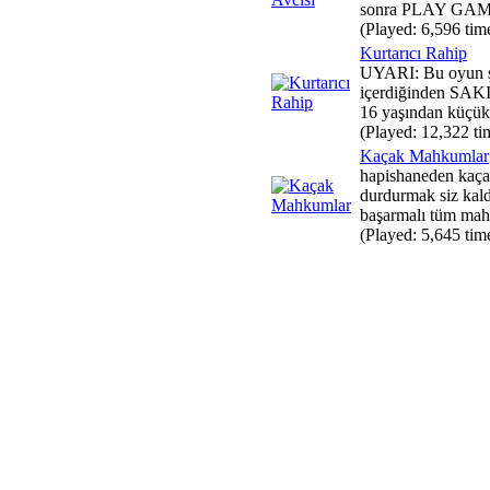
sonra PLAY GAME
(Played: 6,596 tim
Kurtarıcı Rahip
UYARI: Bu oyun şi
içerdiğinden SA
16 yaşından küçük 
(Played: 12,322 ti
Kaçak Mahkumlar
hapishaneden kaç
durdurmak siz kald
başarmalı tüm mah
(Played: 5,645 tim