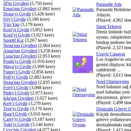
Jil'in Giysileri
(2,750 kere)
Parasutle Atla
Enna'nın Giysileri
(2,882 kere)
Parasutle Belirlen
Dona'yı Giydir
(3,426 kere)
Atlayin.
Iviy'i Giydir
(3,180 kere)
(Played: 4,962 tim
Yüz Yap
(3,179 kere)
Sürat Teknesi
Kori'yi Giydir
(3,852 kere)
Deniz üstünde hızlı
Koni'yi Giydir
(3,923 kere)
oyunu, rakipleriniz
Sportif Kız
(3,267 kere)
bırakıp parkuru önc
Nena'nın Giysileri
(2,964 kere)
(Played: 2,323 tim
Anna'nın Giysileri
(3,258 kere)
Uzaylı Canavar
Luna'nın Giysileri
(2,953 kere)
Los Angeles'ın ort
Poula'yı Giydir
(2,916 kere)
gemisi düşüyor, kü
Maya'yı Giydir
(3,999 kere)
caddelerde ...
Funny'i Giydir
(2,856 kere)
(Played: 3,613 tim
Poli'yi Giydir
(2,882 kere)
Noel Operasyonu
Hena'nın Giysileri
(2,835 kere)
Noel babanın sağ k
Ferry'i Giydir
(3,098 kere)
noel babadan yeni 
Pinky'i Giydir
(2,973 kere)
alıyorsunuz, görevi
lola'nın Giysileri
(3,027 kere)
(Played: 2,498 tim
Kely'i Giydir
(3,279 kere)
Tera'yı Giydir
(3,170 kere)
Denizaltı Görevi 
Bare'i Giydir
(3,010 kere)
Küçük denizaltınız
Carry'yi Giydir
(3,187 kere)
göreve yollanıyors
Yuki'yi Giydir
(3,146 kere)
denizaltındaki mağr
Cesy'nin Giysileri
(4,077 kere)
(Played: 1,415 tim