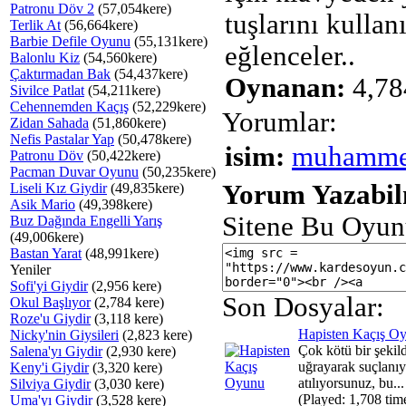
Patronu Döv 2
(57,054kere)
tuşlarını kullanı
Terlik At
(56,664kere)
Barbie Defile Oyunu
(55,131kere)
eğlenceler..
Balonlu Kiz
(54,560kere)
Çaktırmadan Bak
(54,437kere)
Oynanan:
4,78
Sivilce Patlat
(54,211kere)
Cehennemden Kaçış
(52,229kere)
Yorumlar:
Zidan Sahada
(51,860kere)
Nefis Pastalar Yap
(50,478kere)
isim:
muhammet
Patronu Döv
(50,422kere)
Pacman Duvar Oyunu
(50,235kere)
Yorum Yazabilm
Liseli Kız Giydir
(49,835kere)
Asik Mario
(49,398kere)
Sitene Bu Oyun
Buz Dağında Engelli Yarış
(49,006kere)
Bastan Yarat
(48,991kere)
Yeniler
Sofi'yi Giydir
(2,956 kere)
Son Dosyalar:
Okul Başlıyor
(2,784 kere)
Roze'u Giydir
(3,118 kere)
Hapisten Kaçış O
Nicky'nin Giysileri
(2,823 kere)
Çok kötü bir şekild
Salena'yı Giydir
(2,930 kere)
uğrayarak suçlanıy
Keny'i Giydir
(3,320 kere)
atılıyorsunuz, bu...
Silviya Giydir
(3,030 kere)
(Played: 1,708 tim
Uma'yı Giydir
(3,528 kere)