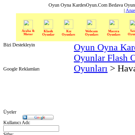
Oyun Oyna KardesOyun.Com Bedava Oyun 
|
Anas
Araba &
Sa
Klasik
Kız
Webcam
Macera
Motor
Oyun
Oyunlar
Oyunları
Oyunları
Oyunları
Bizi Destekleyin
Oyun Oyna Kar
Oyunlar Flash 
Oyunları
> Hava
Google Reklamları
Üyeler
Kullanıcı Adı:
Şifre: