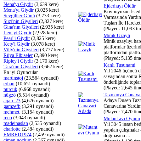
Nena'yı Giydir
(3,639 kere)
Ejderhayı Öldür
Mena'yı Giydir
(3,025 kere)
Kovboyuzun İstedi
Sevgililer Günü
(3,733 kere)
Varmasında Yardı
Suzi'nin Giysileri
(2,827 kere)
Tuşları İle Hareket 
Gina'nın Giysileri
(2,935 kere)
(Played: 11,093 ti
Leni'yi Giydir
(2,928 kere)
Minik Uzaylı
Pearl'i Giydir
(2,825 kere)
Minik uzaylıyı har
Kety'i Giydir
(3,078 kere)
platformlar üzerind
Villy'nin Giysileri
(3,777 kere)
platformdan platfo.
Rüya Elbiseler
(2,890 kere)
(Played: 5,135 tim
Ripley'i Giydir
(3,170 kere)
Kanlı Tusunami
Tara'nın Giysileri
(3,662 kere)
Yıl 2046 üçüncü 
En iyi Oyuncular
savaşından sonra 
martinstoj
(23,564 oynandi)
önderliğinde toplan
erhan
(10,651 oynandi)
(Played: 2,645 tim
nurcuk
(6,968 oynandi)
Tazmanya Canavar
nügzö
(5,514 oynandi)
Adaya Dusen Taz
aqan_23
(4,676 oynandi)
Canavarina Yardim
gamzefb
(3,291 oynandi)
(Played: 7,470 tim
mehmet.
(3,154 oynandi)
reco
(3,043 oynandi)
Mutant avı Oyunu
madeinaslan
(2,535 oynandi)
Yıl 3045 insan bed
charlotte
(2,484 oynandi)
yapılan çalışmalar 
EMRED1974
(2,459 oynandi)
doğmasına ...
cimen gozlum
(2,367 oynandi)