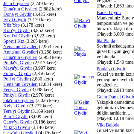
ve güzel...
Jil'in Giysileri
(2,749 kere)
(Played: 1,863 time
Enna'nın Giysileri
(2,882 kere)
Bare'i Giydir
Dona'yı Giydir
(3,425 kere)
Mankenimiz Bare y
Iviy'i Giydir
(3,179 kere)
temposundan ve po
Yüz Yap
(3,178 kere)
biraz uzaklaşıp din..
Kori'yi Giydir
(3,852 kere)
(Played: 3,009 time
Koni'yi Giydir
(3,922 kere)
lila Plajda
Sportif Kız
(3,265 kere)
Sevimli arkadaşımız
Nena'nın Giysileri
(2,963 kere)
güzel bir gün geçi
Anna'nın Giysileri
(3,258 kere)
ve birajda ...
Luna'nın Giysileri
(2,953 kere)
(Played: 1,540 time
Poula'yı Giydir
(2,913 kere)
Maya'yı Giydir
(3,997 kere)
Poula'yı Giydir
Funny'i Giydir
(2,856 kere)
Güzel ve narin kızı
Poli'yi Giydir
(2,880 kere)
yemeği ne davetli k
Hena'nın Giysileri
(2,834 kere)
ve güzel e...
Ferry'i Giydir
(3,098 kere)
(Played: 2,913 time
Pinky'i Giydir
(2,970 kere)
Gelin Damat Giydi
lola'nın Giysileri
(3,026 kere)
Yakışıklı damadımı
Kely'i Giydir
(3,277 kere)
gelinimiz evlenmeye
Tera'yı Giydir
(3,169 kere)
düğün tarihlerin...
Bare'i Giydir
(3,009 kere)
(Played: 1,618 time
Carry'yi Giydir
(3,186 kere)
Viki Baloda
Yuki'yi Giydir
(3,146 kere)
Güzel ve narin kız
Cesy'nin Giysileri
(4,076 kere)