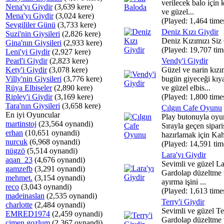
verilecek balo için
Nena'yı Giydir
(3,639 kere)
ve güzel...
Mena'yı Giydir
(3,024 kere)
(Played: 1,464 time
Sevgililer Günü
(3,733 kere)
Deniz Kızı Giydir
Suzi'nin Giysileri
(2,826 kere)
Deniz Kızımızı Siz 
Gina'nın Giysileri
(2,933 kere)
(Played: 19,707 tim
Leni'yi Giydir
(2,927 kere)
Pearl'i Giydir
(2,823 kere)
Vendy'i Giydir
Kety'i Giydir
(3,078 kere)
Güzel ve narin kız
Villy'nin Giysileri
(3,776 kere)
bugün giyeceği kıya
Rüya Elbiseler
(2,890 kere)
ve güzel elbis...
Ripley'i Giydir
(3,169 kere)
(Played: 1,800 time
Tara'nın Giysileri
(3,658 kere)
Çılgın Cafe Oyunu
En iyi Oyuncular
Play butonuyla oyu
martinstoj
(23,564 oynandi)
Sırayla geçen sipari
erhan
(10,651 oynandi)
hazırlamak için Kahr
nurcuk
(6,968 oynandi)
(Played: 14,591 tim
nügzö
(5,514 oynandi)
Lara'yı Giydir
aqan_23
(4,676 oynandi)
Sevimli ve güzel Lar
gamzefb
(3,291 oynandi)
Gardolap düzeltme v
mehmet.
(3,154 oynandi)
ayırma işini ...
reco
(3,043 oynandi)
(Played: 1,613 time
madeinaslan
(2,535 oynandi)
Terry'i Giydir
charlotte
(2,484 oynandi)
Sevimli ve güzel Ter
EMRED1974
(2,459 oynandi)
Gardolap düzeltme v
cimen gozlum
(2,367 oynandi)