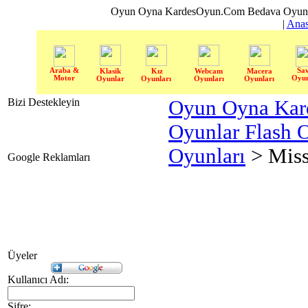
Oyun Oyna KardesOyun.Com Bedava Oyun 
|
Anas
Araba &
Sa
Klasik
Kız
Webcam
Macera
Motor
Oyun
Oyunlar
Oyunları
Oyunları
Oyunları
Bizi Destekleyin
Oyun Oyna Kar
Oyunlar Flash 
Oyunları
> Miss
Google Reklamları
Üyeler
Kullanıcı Adı:
Şifre: