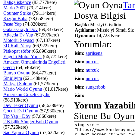
Baliga iskence
(83,777kere)
Ta
Mario 2007
(79,214kere)
Counter Strike
(79,114kere)
Dosya Bilgisi
Kızgın Baba
(78,658kere)
Pasta Yap
(74,820kere)
Başlık:
Missiyi Giydirin
Galatasarayli Dov
(69,337kere)
Açıklama:
Missie yi Simdi Siz 
Ağaçda Ev Yap
(67,997kere)
Oynanan:
14,723 Kere
Motorlu Savasçi
(67,137kere)
Yorumlar:
3D Ralli Yarışı
(66,922kere)
Piskopat söför
(66,890kere)
isim:
aprilsena
Engelli Motor Yarışı
(66,775kere)
isim:
nurcuk
Amazon Ormanlarinda Engelleri
Gecin
(64,546kere)
isim:
nurcuk
Banyo Oyunu
(64,477kere)
Sinirliyim
(62,148kere)
isim:
nurcuk
Makyaj Salonu
(61,573kere)
isim:
sungerbob
Mario World Oyunu
(61,017kere)
Amerikan Guzeli Giydir
isim:
(58,913kere)
Yorum Yazabilm
Dev Teker Oyunu
(58,638kere)
Çocuk Evi Oyunu
(57,930kere)
Sitene Bu Oyun
Tip Yap - Döv
(57,860kere)
2 Kişilik Sünger Bob Oyunu
(57,725kere)
Sac Yapma Oyunu
(57,622kere)