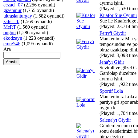
ayırma işini...
eczaci_07
(2,256 oynandi)
(Played: 1,530 time
gizemnur
(1,755 oynandi)
Kuafor Sue Oyunu
ultraslanturgay
(1,582 oynandi)
Sue ile Kuaforluge
zafer_fb
(1,569 oynandi)
(Played: 23,714 tim
MeRT
(1,560 oynandi)
ongun
(1,286 oynandi)
Ferry'i Giydir
ekodzayn
(1,223 oynandi)
Mankenimiz Mia yo
emre546
(1,095 oynandi)
temposundan ve po
Ara
biraz uzaklaşıp dinl.
(Played: 3,098 time
Jena'yı Gidir
Sevimli ve güzel Car
Gardolap düzeltme v
ayırma işini...
(Played: 1,922 time
Sportif Lola
Mankenimiz Lola a
partiye gri spor arab
uygun k...
(Played: 1,704 time
Salena'yı Giydir
Günlerden cuma ön
sonu derslerimizi bi
biraz gezip r...