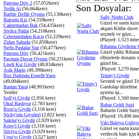
Patronu Döv 2
(57,052kere)
Son Dosyalar:
Terlik At
(56,664kere)
Barbie Defile Oyunu
(55,130kere)
Sally Night Club
Balonlu Kiz
(54,559kere)
Güzel ve narin kızı
Çaktırmadan Bak
(54,435kere)
akşam Klübe davet e
Sivilce Patlat
(54,210kere)
seçmek ve güze...
Cehennemden Kaçış
(52,229kere)
(Played: 1,523 time
Zidan Sahada
(51,859kere)
Rihanna Giydirme
Nefis Pastalar Yap
(50,477kere)
Güzel yıldız Rihana
Patronu Döv
(50,421kere)
elbiselerle donatın 
Pacman Duvar Oyunu
(50,231kere)
güzel bir...
Liseli Kız Giydir
(49,834kere)
(Played: 3,270 time
Asik Mario
(49,396kere)
Buz Dağında Engelli Yarış
Trinity'i Giydir
(49,004kere)
Sevimli ve güzel Tri
Bastan Yarat
(48,991kere)
Gardolap düzeltme v
Yeniler
ayırma işi...
Sofi'yi Giydir
(2,956 kere)
(Played: 1,560 time
Okul Başlıyor
(2,783 kere)
Bahar Geldi Suzi
Roze'u Giydir
(3,118 kere)
Baharin Geldi Suziy
Nicky'nin Giysileri
(2,822 kere)
(Played: 19,498 tim
Salena'yı Giydir
(2,929 kere)
Viki Baloya Gidiyo
Keny'i Giydir
(3,318 kere)
Güzel ve narin kız
Silviya Giydir
(3,029 kere)
verilecek balo için
Uma'yı Giydir
(3,527 kere)