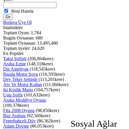
Beni Hatırla
Bedava Üye Ol
Istatistikler
Toplam Oyun: 1,784
Bugün Oynanan: 680
Toplam Oynanan: 13,495,480
Toplam üyeler: 24,620
En Popüler
Taksi Şöförü
(206,894kere)
Araba Ezme
(148,318kere)
Diz Ameliyatı
(118,545kere)
Buzda Motor Şovu
(116,595kere)
Dev Teker Şehirde
(113,201kere)
Atv Ve Motor Kullan
(111,966kere)
iki Kisilik Mario
(104,757kere)
Usta Şoför
(101,632kere)
Araba Modifiye Oyunu
(100,378kere)
Fifa 2008 Oyunu
(98,856kere)
Buz Arabası
(92,560kere)
Fenerbahçeli Döv
(86,362kere)
Sosyal Ağlar
Adam Dovme
(86,053kere)