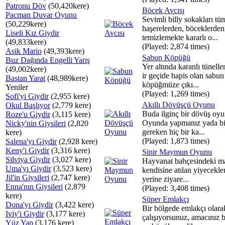
Patronu Döv
(50,420kere)
Böcek Avcısı
Pacman Duvar Oyunu
Sevimli billy sokakları tü
(50,229kere)
haşerelerden, böceklerden
Liseli Kız Giydir
temizlemekte kararlı o...
(49,833kere)
(Played: 2,874 times)
Asik Mario
(49,393kere)
Sabun Köpüğü
Buz Dağında Engelli Yarış
Yer altında karanlı tünelle
(49,002kere)
ir geçide hapis olan sabun
Bastan Yarat
(48,989kere)
köpüğmüze çıkı...
Yeniler
(Played: 1,269 times)
Sofi'yi Giydir
(2,955 kere)
Akıllı Dövüşçü Oyunu
Okul Başlıyor
(2,779 kere)
Buda ilginç bir dövüş oyu
Roze'u Giydir
(3,115 kere)
Oyunda yapmanız yada bi
Nicky'nin Giysileri
(2,820
gereken hiç bir ka...
kere)
(Played: 1,873 times)
Salena'yı Giydir
(2,928 kere)
Keny'i Giydir
(3,316 kere)
Sinir Maymun Oyunu
Silviya Giydir
(3,027 kere)
Hayvanat bahçesindeki 
Uma'yı Giydir
(3,523 kere)
kendisine atılan yiyecekl
Jil'in Giysileri
(2,747 kere)
yerine ziyare...
Enna'nın Giysileri
(2,879
(Played: 3,408 times)
kere)
Süper Emlakçı
Dona'yı Giydir
(3,422 kere)
Bir bölgede emlakçı olara
Iviy'i Giydir
(3,177 kere)
çalışıyorsunuz, amacınız 
Yüz Yap
(3,176 kere)