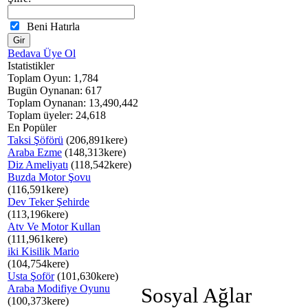
Beni Hatırla
Bedava Üye Ol
Istatistikler
Toplam Oyun: 1,784
Bugün Oynanan: 617
Toplam Oynanan: 13,490,442
Toplam üyeler: 24,618
En Popüler
Taksi Şöförü
(206,891kere)
Araba Ezme
(148,313kere)
Diz Ameliyatı
(118,542kere)
Buzda Motor Şovu
(116,591kere)
Dev Teker Şehirde
(113,196kere)
Atv Ve Motor Kullan
(111,961kere)
iki Kisilik Mario
(104,754kere)
Usta Şoför
(101,630kere)
Araba Modifiye Oyunu
Sosyal Ağlar
(100,373kere)