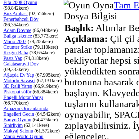
Fifa 2008 Oyunu
Tam E
(98,842kere)
Buz Arabası
(92,556kere)
Dosya Bilgisi
Fenerbahçeli Döv
(86,354kere)
Başlık:
Altınlar B
Adam Dovme
(86,048kere)
Baliga iskence
(83,773kere)
Açıklama:
Çil çil 
Mario 2007
(79,206kere)
Counter Strike
(79,110kere)
paralar toplamanız
Kızgın Baba
(78,654kere)
bekliyorlar hepsi 
Pasta Yap
(74,818kere)
Galatasarayli Dov
yüklendikten son
(69,333kere)
Ağaçda Ev Yap
(67,995kere)
butonuna basarak 
Motorlu Savasçi
(67,131kere)
3D Ralli Yarışı
(66,919kere)
başlayın. Klavyed
Piskopat söför
(66,884kere)
Engelli Motor Yarışı
tuşlarını kullanar
(66,770kere)
Amazon Ormanlarinda
oynayabilir, SPAC
Engelleri Gecin
(64,542kere)
Banyo Oyunu
(64,475kere)
zıplayabilirsiniz. İ
Sinirliyim
(62,141kere)
Makyaj Salonu
(61,572kere)
eğlenceler..
Mario World Oyunu