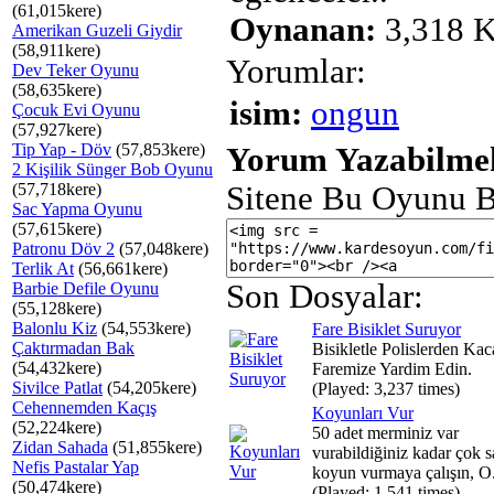
(61,015kere)
Oynanan:
3,318 K
Amerikan Guzeli Giydir
(58,911kere)
Yorumlar:
Dev Teker Oyunu
(58,635kere)
isim:
ongun
Çocuk Evi Oyunu
(57,927kere)
Tip Yap - Döv
(57,853kere)
Yorum Yazabilmek
2 Kişilik Sünger Bob Oyunu
(57,718kere)
Sitene Bu Oyunu B
Sac Yapma Oyunu
(57,615kere)
Patronu Döv 2
(57,048kere)
Terlik At
(56,661kere)
Son Dosyalar:
Barbie Defile Oyunu
(55,128kere)
Balonlu Kiz
(54,553kere)
Fare Bisiklet Suruyor
Çaktırmadan Bak
Bisikletle Polislerden Ka
(54,432kere)
Faremize Yardim Edin.
Sivilce Patlat
(54,205kere)
(Played: 3,237 times)
Cehennemden Kaçış
Koyunları Vur
(52,224kere)
50 adet merminiz var
Zidan Sahada
(51,855kere)
vurabildiğiniz kadar çok 
Nefis Pastalar Yap
koyun vurmaya çalışın, O.
(50,474kere)
(Played: 1,541 times)