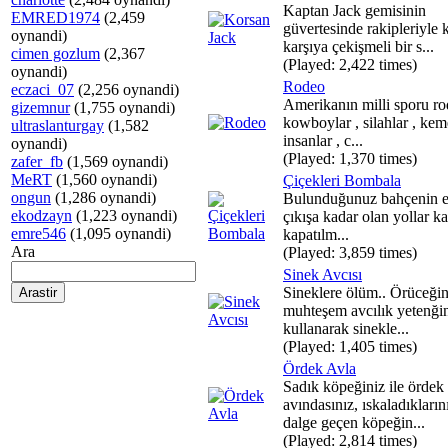
Kaptan Jack gemisinin
EMRED1974
(2,459
güvertesinde rakipleriyle k
oynandi)
karşıya çekişmeli bir s...
cimen gozlum
(2,367
(Played: 2,422 times)
oynandi)
Rodeo
eczaci_07
(2,256 oynandi)
Amerikanın milli sporu ro
gizemnur
(1,755 oynandi)
kowboylar , silahlar , kem
ultraslanturgay
(1,582
insanlar , c...
oynandi)
(Played: 1,370 times)
zafer_fb
(1,569 oynandi)
MeRT
(1,560 oynandi)
Çiçekleri Bombala
ongun
(1,286 oynandi)
Bulunduğunuz bahçenin et
ekodzayn
(1,223 oynandi)
çıkışa kadar olan yollar ka
emre546
(1,095 oynandi)
kapatılm...
Ara
(Played: 3,859 times)
Sinek Avcısı
Sineklere ölüm.. Örüceğin
muhteşem avcılık yetenği
kullanarak sinekle...
(Played: 1,405 times)
Ördek Avla
Sadık köpeğiniz ile ördek
avındasınız, ıskaladıkların
dalge geçen köpeğin...
(Played: 2,814 times)