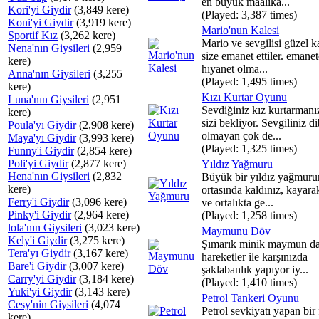
en büyük maalika...
Kori'yi Giydir
(3,849 kere)
(Played: 3,387 times)
Koni'yi Giydir
(3,919 kere)
Mario'nun Kalesi
Sportif Kız
(3,262 kere)
Mario ve sevgilisi güzel ka
Nena'nın Giysileri
(2,959
size emanet ettiler. emanet
kere)
hıyanet olma...
Anna'nın Giysileri
(3,255
(Played: 1,495 times)
kere)
Kızı Kurtar Oyunu
Luna'nın Giysileri
(2,951
Sevdiğiniz kız kurtarmanız
kere)
sizi bekliyor. Sevgiliniz di
Poula'yı Giydir
(2,908 kere)
olmayan çok de...
Maya'yı Giydir
(3,993 kere)
(Played: 1,325 times)
Funny'i Giydir
(2,854 kere)
Poli'yi Giydir
(2,877 kere)
Yıldız Yağmuru
Hena'nın Giysileri
(2,832
Büyük bir yıldız yağmur
kere)
ortasında kaldınız, kayar
Ferry'i Giydir
(3,096 kere)
ve ortalıkta ge...
Pinky'i Giydir
(2,964 kere)
(Played: 1,258 times)
lola'nın Giysileri
(3,023 kere)
Maymunu Döv
Kely'i Giydir
(3,275 kere)
Şımarık minik maymun da
Tera'yı Giydir
(3,167 kere)
hareketler ile karşınızda
Bare'i Giydir
(3,007 kere)
şaklabanlık yapıyor iy...
Carry'yi Giydir
(3,184 kere)
(Played: 1,410 times)
Yuki'yi Giydir
(3,143 kere)
Petrol Tankeri Oyunu
Cesy'nin Giysileri
(4,074
Petrol sevkiyatı yapan bir
kere)