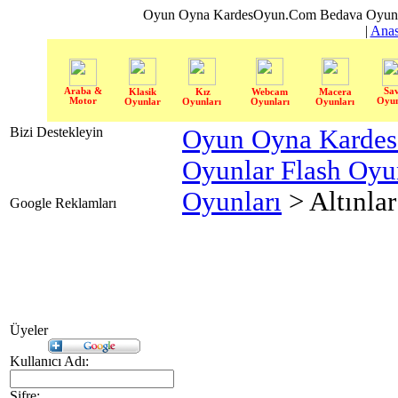
Oyun Oyna KardesOyun.Com Bedava Oyun 
|
Anas
Araba &
Sa
Klasik
Kız
Webcam
Macera
Motor
Oyun
Oyunlar
Oyunları
Oyunları
Oyunları
Bizi Destekleyin
Oyun Oyna Karde
Oyunlar Flash Oy
Oyunları
> Altınla
Google Reklamları
Üyeler
Kullanıcı Adı:
Şifre: