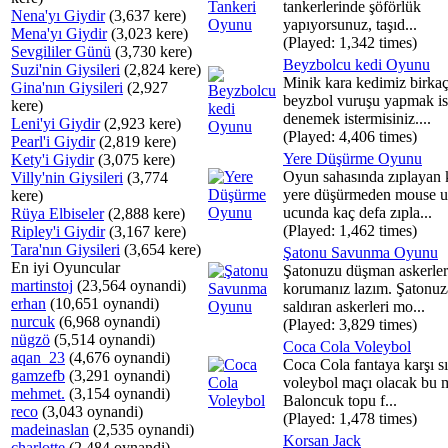
tankerlerinde şöförlük
Nena'yı Giydir
(3,637 kere)
yapıyorsunuz, taşıd...
Mena'yı Giydir
(3,023 kere)
(Played: 1,342 times)
Sevgililer Günü
(3,730 kere)
Beyzbolcu kedi Oyunu
Suzi'nin Giysileri
(2,824 kere)
Minik kara kedimiz birka
Gina'nın Giysileri
(2,927
beyzbol vuruşu yapmak is
kere)
denemek istermisiniz....
Leni'yi Giydir
(2,923 kere)
(Played: 4,406 times)
Pearl'i Giydir
(2,819 kere)
Yere Düşürme Oyunu
Kety'i Giydir
(3,075 kere)
Oyun sahasında zıplayan 
Villy'nin Giysileri
(3,774
yere düşürmeden mouse 
kere)
ucunda kaç defa zıpla...
Rüya Elbiseler
(2,888 kere)
(Played: 1,462 times)
Ripley'i Giydir
(3,167 kere)
Tara'nın Giysileri
(3,654 kere)
Şatonu Savunma Oyunu
En iyi Oyuncular
Şatonuzu düşman askerle
martinstoj
(23,564 oynandi)
korumanız lazım. Şatonuz
erhan
(10,651 oynandi)
saldıran askerleri mo...
nurcuk
(6,968 oynandi)
(Played: 3,829 times)
nügzö
(5,514 oynandi)
Coca Cola Voleybol
aqan_23
(4,676 oynandi)
Coca Cola fantaya karşı sı
gamzefb
(3,291 oynandi)
voleybol maçı olacak bu 
mehmet.
(3,154 oynandi)
Baloncuk topu f...
reco
(3,043 oynandi)
(Played: 1,478 times)
madeinaslan
(2,535 oynandi)
Korsan Jack
charlotte
(2,484 oynandi)