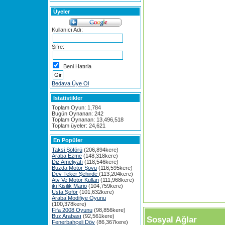
Üyeler
Kullanıcı Adı:
Şifre:
Beni Hatırla
Bedava Üye Ol
Istatistikler
Toplam Oyun: 1,784
Bugün Oynanan: 242
Toplam Oynanan: 13,496,518
Toplam üyeler: 24,621
En Popüler
Taksi Şöförü
(206,894kere)
Araba Ezme
(148,318kere)
Diz Ameliyatı
(118,546kere)
Buzda Motor Şovu
(116,595kere)
Dev Teker Şehirde
(113,204kere)
Atv Ve Motor Kullan
(111,968kere)
iki Kisilik Mario
(104,759kere)
Usta Şoför
(101,632kere)
Araba Modifiye Oyunu
(100,378kere)
Fifa 2008 Oyunu
(98,856kere)
Buz Arabası
(92,561kere)
Sosyal Ağlar
Fenerbahçeli Döv
(86,367kere)