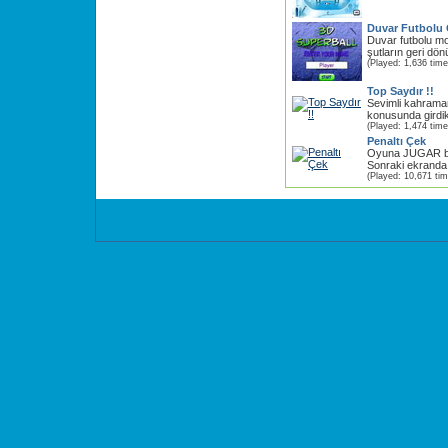
Duvar Futbolu
Duvar futbolu mo
şutların geri dönü
(Played: 1,636 time
Top Saydır !!
Sevimli kahrama
konusunda girdikl
(Played: 1,474 time
Penaltı Çek
Oyuna JUGAR bu
Sonraki ekranda 
(Played: 10,671 ti