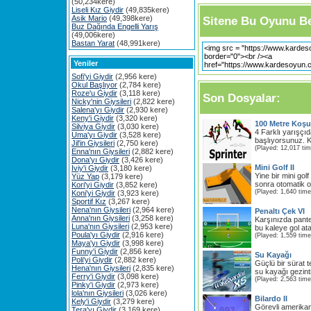
(50,234kere)
Liseli Kız Giydir
(49,835kere)
Asik Mario
(49,398kere)
Sitene Bu Oyunu Be
Buz Dağında Engelli Yarış
(49,006kere)
Bastan Yarat
(48,991kere)
Yeniler
Sofi'yi Giydir
(2,956 kere)
Okul Başlıyor
(2,784 kere)
Roze'u Giydir
(3,118 kere)
Son Dosyalar:
Nicky'nin Giysileri
(2,822 kere)
Salena'yı Giydir
(2,930 kere)
Keny'i Giydir
(3,320 kere)
100 Metre Koş
Silviya Giydir
(3,030 kere)
4 Farklı yarışçı
Uma'yı Giydir
(3,528 kere)
başlıyorsunuz. K
Jil'in Giysileri
(2,750 kere)
(Played: 12,017 ti
Enna'nın Giysileri
(2,882 kere)
Dona'yı Giydir
(3,426 kere)
Mini Golf II
Iviy'i Giydir
(3,180 kere)
Yine bir mini go
Yüz Yap
(3,179 kere)
sonra otomatik ol
Kori'yi Giydir
(3,852 kere)
(Played: 1,640 time
Koni'yi Giydir
(3,923 kere)
Sportif Kız
(3,267 kere)
Nena'nın Giysileri
(2,964 kere)
Penaltı Çek VI
Anna'nın Giysileri
(3,258 kere)
Karşınızda panter
Luna'nın Giysileri
(2,953 kere)
bu kaleye gol ata
Poula'yı Giydir
(2,916 kere)
(Played: 1,559 time
Maya'yı Giydir
(3,998 kere)
Funny'i Giydir
(2,856 kere)
Su Kayağı
Poli'yi Giydir
(2,882 kere)
Güçlü bir sürat t
Hena'nın Giysileri
(2,835 kere)
su kayağı gezinti
Ferry'i Giydir
(3,098 kere)
(Played: 2,563 time
Pinky'i Giydir
(2,973 kere)
lola'nın Giysileri
(3,026 kere)
Bilardo II
Kely'i Giydir
(3,279 kere)
Görevli amerikan
Tera'yı Giydir
(3,169 kere)