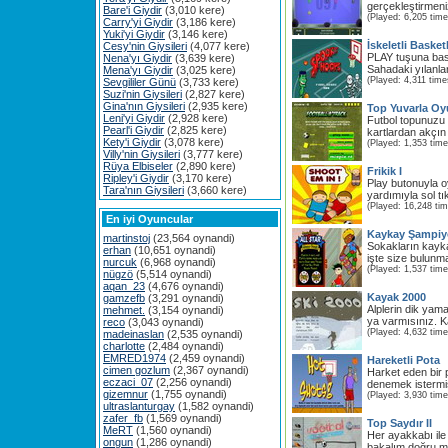
gerçekleştirmeni
Bare'i Giydir
(3,010 kere)
(Played: 6,205 time
Carry'yi Giydir
(3,186 kere)
Yuki'yi Giydir
(3,146 kere)
İskeletli Basket
Cesy'nin Giysileri
(4,077 kere)
PLAY tuşuna bas
Nena'yı Giydir
(3,639 kere)
Sahadaki yılanlar
Mena'yı Giydir
(3,025 kere)
(Played: 4,311 time
Sevgililer Günü
(3,733 kere)
Suzi'nin Giysileri
(2,827 kere)
Gina'nın Giysileri
(2,935 kere)
Top Yuvarla O
Leni'yi Giydir
(2,928 kere)
Futbol topunuzu 
Pearl'i Giydir
(2,825 kere)
kartlardan akçın 
Kety'i Giydir
(3,078 kere)
(Played: 1,353 time
Villy'nin Giysileri
(3,777 kere)
Rüya Elbiseler
(2,890 kere)
Frikik I
Ripley'i Giydir
(3,170 kere)
Play butonuyla 
Tara'nın Giysileri
(3,660 kere)
yardımıyla sol tık
(Played: 16,248 ti
En iyi Oyuncular
Kaykay Şampi
martinstoj
(23,564 oynandi)
Sokakların kayk
erhan
(10,651 oynandi)
işte size bulunmaz
nurcuk
(6,968 oynandi)
(Played: 1,537 time
nügzö
(5,514 oynandi)
aqan_23
(4,676 oynandi)
Kayak 2000
gamzefb
(3,291 oynandi)
Alplerin dik yama
mehmet.
(3,154 oynandi)
ya varmısınız. K
reco
(3,043 oynandi)
(Played: 4,632 time
madeinaslan
(2,535 oynandi)
charlotte
(2,484 oynandi)
EMRED1974
(2,459 oynandi)
Hareketli Pota
cimen gozlum
(2,367 oynandi)
Harket eden bir 
eczaci_07
(2,256 oynandi)
denemek istermi
gizemnur
(1,755 oynandi)
(Played: 3,930 time
ultraslanturgay
(1,582 oynandi)
zafer_fb
(1,569 oynandi)
Top Saydır II
MeRT
(1,560 oynandi)
Her ayakkabı ile
ongun
(1,286 oynandi)
bakalım doğru mu