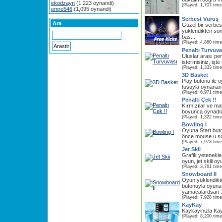
ekodzayn
(1,223 oynandi)
(Played: 1,707 time
emre546
(1,095 oynandi)
Serbest Vuruş
Ara
Güzel bir serbe
yüklendikten s
bas...
(Played: 4,860 time
Penaltı Turvuva
Uluslar arası pe
istermisiniz, işte s
(Played: 1,333 time
3D Basket
Play butonu ile 
tuşuyla oynanan 
(Played: 6,971 time
Penaltı Çek !!
Kırmızılar ve mav
boyunca oynadıla
(Played: 1,322 time
Bowling I
Oyuna Start buto
önce mouse u sol
(Played: 7,973 time
Jet Skii
Grafik yetenekle
oyun, jet skili o
(Played: 3,761 time
Snowboard II
Oyun yüklendik
butonuyla oyuna
yamaçalardsan .
(Played: 7,928 time
KayKay
Kaykayinizla Kay
(Played: 8,200 time