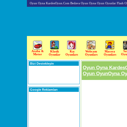
Oyun Oyna KardesOyun.Com Bedava Oyun Oyna Oyun Oyunlar Flash O
Araba &
Sa
Klasik
Kız
Webcam
Macera
Motor
Oyu
Oyunlar
Oyunları
Oyunları
Oyunları
Bizi Destekleyin
Oyun Oyna Kardes
Oyun OyunOyna Oyu
Google Reklamları