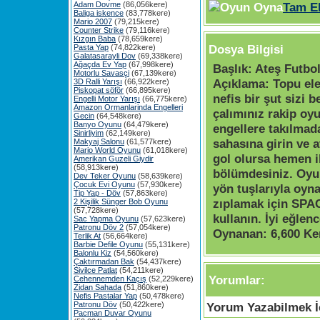
Adam Dovme
(86,056kere)
Tam E
Baliga iskence
(83,778kere)
Mario 2007
(79,215kere)
Counter Strike
(79,116kere)
Kızgın Baba
(78,659kere)
Dosya Bilgisi
Pasta Yap
(74,822kere)
Galatasarayli Dov
(69,338kere)
Ağaçda Ev Yap
(67,998kere)
Başlık:
Ateş Futbo
Motorlu Savasçi
(67,139kere)
Açıklama:
Topu ele
3D Ralli Yarışı
(66,922kere)
Piskopat söför
(66,895kere)
nefis bir şut sizi b
Engelli Motor Yarışı
(66,775kere)
Amazon Ormanlarinda Engelleri
çalımınız rakip oy
Gecin
(64,548kere)
Banyo Oyunu
(64,479kere)
engellere takılmad
Sinirliyim
(62,149kere)
sahasına girin ve 
Makyaj Salonu
(61,577kere)
Mario World Oyunu
(61,018kere)
gol olursa hemen i
Amerikan Guzeli Giydir
(58,913kere)
bölümdesiniz. Oyu
Dev Teker Oyunu
(58,639kere)
Çocuk Evi Oyunu
(57,930kere)
yön tuşlarıyla oyna
Tip Yap - Döv
(57,863kere)
zıplamak için SPA
2 Kişilik Sünger Bob Oyunu
(57,728kere)
kullanın. İyi eğlenc
Sac Yapma Oyunu
(57,623kere)
Patronu Döv 2
(57,054kere)
Oynanan:
6,600 Ke
Terlik At
(56,664kere)
Barbie Defile Oyunu
(55,131kere)
Balonlu Kiz
(54,560kere)
Çaktırmadan Bak
(54,437kere)
Sivilce Patlat
(54,211kere)
Yorumlar:
Cehennemden Kaçış
(52,229kere)
Zidan Sahada
(51,860kere)
Nefis Pastalar Yap
(50,478kere)
Patronu Döv
(50,422kere)
Yorum Yazabilmek İç
Pacman Duvar Oyunu