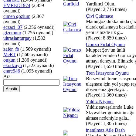
Yardimci Olun.
EMRED1974
(2,459
(Played: 2,716 times)
oynandi)
Çivi Çakmaca
cimen gozlum
(2,367
Marangoz dükkaninda çir
oynandi)
olarak çalismaya basaladi
eczaci_07
(2,256 oynandi)
yeni isinizde ilk g...
gizemnur
(1,755 oynandi)
(Played: 8,859 times)
ultraslanturgay
(1,582
oynandi)
Gonzo Fırlat Oyunu
zafer_fb
(1,569 oynandi)
Muppet Şov'un ünlü
MeRT
(1,560 oynandi)
karakterlerinden Gonzo y
ongun
(1,286 oynandi)
atmayı deneyin. Elinizde g
ekodzayn
(1,223 oynandi)
(Played: 1,650 times)
emre546
(1,095 oynandi)
Tren İstasyonu Oyunu
Ara
Bu sevimli trene istasyona
ulaşması için yol yapıp ray
döşemeniz gerekiyo...
(Played: 1,360 times)
Yıldız Nişancı
Yıldız savaşalrında Luke
Skywalker gemisinin ağır 
alması nedeniyle gala...
(Played: 1,305 times)
inanilmaz Aile Dash
Okuldan Kacan Dashin Ce