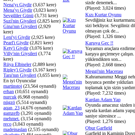
sizde denemek...
Nena'yı Giydir
(3,637 kere)
(Played: 3,024 times)
Mena'yı Giydir
(3,023 kere)
Kızı Kurtar Oyunu
Sevgililer Günü
(3,731 kere)
Sevdiğiniz kız kurtarmanız
Suzi'nin Giysileri
(2,825 kere)
sizi bekliyor. Sevgiliniz di
Gina'nın Giysileri
(2,929
olmayan çok de...
kere)
(Played: 1,326 times)
Leni'yi Giydir
(2,925 kere)
Pearl'i Giydir
(2,821 kere)
Karşıya Geç !!
Kety'i Giydir
(3,076 kere)
Yayamızı araçlara ezdirm
Villy'nin Giysileri
(3,774
karşıya geçirmeye çalışın
kere)
yüklendikten son...
Rüya Elbiseler
(2,889 kere)
(Played: 2,668 times)
Ripley'i Giydir
(3,167 kere)
Meggi'nin Macerası
Tara'nın Giysileri
(3,655 kere)
Kahramanımız Meggi neh
En iyi Oyuncular
boyunca pembe yıldızları
martinstoj
(23,564 oynandi)
toplamak için sizin yardımı
erhan
(10,651 oynandi)
(Played: 7,232 times)
nurcuk
(6,968 oynandi)
Kardan Adam Yap
nügzö
(5,514 oynandi)
Oyunda amacınız sizden i
aqan_23
(4,676 oynandi)
sayıda kardan adamı yapı
gamzefb
(3,291 oynandi)
saniye süresince ...
mehmet.
(3,154 oynandi)
(Played: 1,276 times)
reco
(3,043 oynandi)
Obur Garfield
madeinaslan
(2,535 oynandi)
Garfield in Karninin Doy
charlotte
(2,484 oynandi)