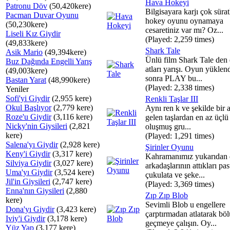
Hava Hokeyi
Patronu Döv
(50,420kere)
Bilgisayara karjı çok süratl
Pacman Duvar Oyunu
hokey oyunu oynamaya
(50,230kere)
cesaretiniz var mı? Oz...
Liseli Kız Giydir
(Played: 2,259 times)
(49,833kere)
Shark Tale
Asik Mario
(49,394kere)
Ünlü film Shark Tale den 
Buz Dağında Engelli Yarış
atları yarışı. Oyun yüklen
(49,003kere)
sonra PLAY bu...
Bastan Yarat
(48,990kere)
(Played: 2,338 times)
Yeniler
Sofi'yi Giydir
(2,955 kere)
Renkli Taşlar III
Okul Başlıyor
(2,779 kere)
Aynı ren k ve şekilde bir 
Roze'u Giydir
(3,116 kere)
gelen taşlardan en az üçlü
Nicky'nin Giysileri
(2,821
oluşmuş gru...
kere)
(Played: 1,291 times)
Salena'yı Giydir
(2,928 kere)
Şirinler Oyunu
Keny'i Giydir
(3,317 kere)
Kahramanımız yukarıdan 
Silviya Giydir
(3,027 kere)
arkadaşlarının attıkları pas
Uma'yı Giydir
(3,524 kere)
çukulata ve şeke...
Jil'in Giysileri
(2,747 kere)
(Played: 3,369 times)
Enna'nın Giysileri
(2,880
Zıp Zıp Blob
kere)
Sevimli Blob u engellere
Dona'yı Giydir
(3,423 kere)
çarptırmadan atlatarak böl
Iviy'i Giydir
(3,178 kere)
geçmeye çalışın. Oy...
Yüz Yap
(3,177 kere)