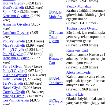
(Played: 2,941 times)
Kori'yi Giydir
(3,850 kere)
Yüzük Muhafızı
Koni'yi Giydir
(3,921 kere)
Kralın yüzüğünü korumak
Sportif Kız
(3,264 kere)
görevlisiniz, kkötü güçleri
Nena'nın Giysileri
(2,959
egeçmesini önl...
kere)
(Played: 1,411 times)
Anna'nın Giysileri
(3,257
Topları Topla Oyunu
kere)
Büyümek için renkli topla
Luna'nın Giysileri
(2,951
yemesi gereken topun kon
kere)
sağlayarak gelişi...
Poula'yı Giydir
(2,911 kere)
(Played: 2,099 times)
Maya'yı Giydir
(3,994 kere)
Funny'i Giydir
(2,854 kere)
Runaway Cart
Poli'yi Giydir
(2,878 kere)
Kahramanımız Kuzco'ya 
Hena'nın Giysileri
(2,832
arkadaşı ile buluşması içi
kere)
edin. Oyun yükle...
Ferry'i Giydir
(3,097 kere)
(Played: 2,228 times)
Pinky'i Giydir
(2,967 kere)
Aleks Tehlikede
lola'nın Giysileri
(3,024 kere)
Kahramanımız alex elmas
Kely'i Giydir
(3,275 kere)
toplamak için yeni bir ma
Tera'yı Giydir
(3,168 kere)
atılıyor. Ona eşlik e...
Bare'i Giydir
(3,008 kere)
(Played: 8,969 times)
Carry'yi Giydir
(3,184 kere)
Çizgiyi İzle
Yuki'yi Giydir
(3,143 kere)
Okulda büyük iddalaşmalı
Cesy'nin Giysileri
(4,075
yarış var çizilen çizgiyi ta
kere)