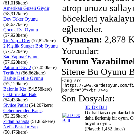
(61,016kere)
atrop unuzu sallay
Amerikan Guzeli Giydir
(58,912kere)
böcekleri yakalayın
Dev Teker Oyunu
(58,637kere)
eğlenceler.
Çocuk Evi Oyunu
(57,928kere)
Oynanan:
2,878 K
Tip Yap - Döv
(57,857kere)
2 Kişilik Sünger Bob Oyunu
Yorumlar:
(57,722kere)
Sac Yapma Oyunu
Yorum Yazabilmek
(57,620kere)
Patronu Döv 2
(57,050kere)
Sitene Bu Oyunu B
Terlik At
(56,662kere)
Barbie Defile Oyunu
(55,129kere)
Balonlu Kiz
(54,558kere)
Çaktırmadan Bak
Son Dosyalar:
(54,433kere)
Sivilce Patlat
(54,207kere)
3D Dx Ball
Cehennemden Kaçış
Dx ball tarzı oyunlarda bi
(52,226kere)
daha ilerlemiş bir oyun. 
Zidan Sahada
(51,856kere)
boyutlu oyn...
Nefis Pastalar Yap
(Played: 1,452 times)
(50,476kere)