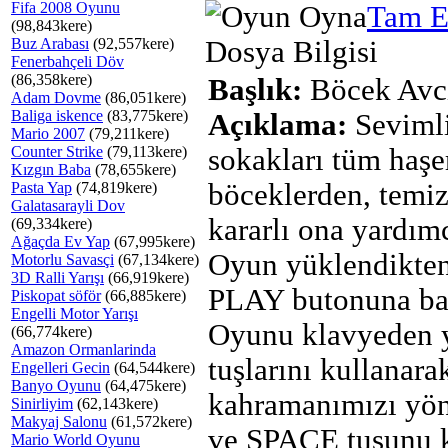
Fifa 2008 Oyunu
Tam E
(98,843kere)
Buz Arabası
(92,557kere)
Dosya Bilgisi
Fenerbahçeli Döv
(86,358kere)
Başlık:
Böcek Avcı
Adam Dovme
(86,051kere)
Baliga iskence
(83,775kere)
Açıklama:
Sevimli
Mario 2007
(79,211kere)
Counter Strike
(79,113kere)
sokakları tüm haşe
Kızgın Baba
(78,655kere)
böceklerden, temi
Pasta Yap
(74,819kere)
Galatasarayli Dov
kararlı ona yardım
(69,334kere)
Ağaçda Ev Yap
(67,995kere)
Oyun yüklendikten
Motorlu Savasçi
(67,134kere)
3D Ralli Yarışı
(66,919kere)
PLAY butonuna ba
Piskopat söför
(66,885kere)
Engelli Motor Yarışı
Oyunu klavyeden 
(66,774kere)
Amazon Ormanlarinda
tuşlarını kullanara
Engelleri Gecin
(64,544kere)
Banyo Oyunu
(64,475kere)
kahramanımızı yön
Sinirliyim
(62,143kere)
Makyaj Salonu
(61,572kere)
ve SPACE tuşunu k
Mario World Oyunu