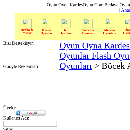
Oyun Oyna KardesOyun.Com Bedava Oyun 
|
Anas
Araba &
Sa
Klasik
Kız
Webcam
Macera
Motor
Oyun
Oyunlar
Oyunları
Oyunları
Oyunları
Bizi Destekleyin
Oyun Oyna Karde
Oyunlar Flash Oy
Oyunları
> Böcek A
Google Reklamları
Üyeler
Kullanıcı Adı:
Şifre: