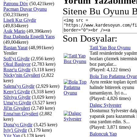
Yorum Yazabilmek
Patronu Döv
(50,421kere)
Sitene Bu Oyunu B
Pacman Duvar Oyunu
(50,231kere)
Liseli Kız Giydir
(49,834kere)
Asik Mario
(49,396kere)
Son Dosyalar:
Buz Dağında Engelli Yarış
(49,004kere)
Bastan Yarat
(48,991kere)
Tatil Yap Boz Oyunu
Yeniler
Tatil resimlerinde yapıl
Sofi'yi Giydir
(2,956 kere)
bozları çözmek istermisi
Okul Başlıyor
(2,783 kere)
boz parçalar...
Roze'u Giydir
(3,118 kere)
(Played: 4,122 times)
Nicky'nin Giysileri
(2,822
Bola Top Patlatma Oyu
kere)
Aynı renkte topları üçerl
Salena'yı Giydir
(2,929 kere)
halinde bitirerek oyunu
Keny'i Giydir
(3,318 kere)
tamamlayın. İyi o...
Silviya Giydir
(3,029 kere)
(Played: 4,826 times)
Uma'yı Giydir
(3,527 kere)
Dalgıç Sylvester
Jil'in Giysileri
(2,749 kere)
Dostumuz Sylvester dalg
Enna'nın Giysileri
(2,882
yaparak para kazanmak i
kere)
ona yardım edin. S...
Dona'yı Giydir
(3,425 kere)
(Played: 3,871 times)
Iviy'i Giydir
(3,179 kere)
Baloncuk Yap
Yüz Yap
(3,178 kere)