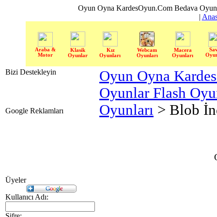
Oyun Oyna KardesOyun.Com Bedava Oyun 
|
Anas
Araba &
Sa
Klasik
Kız
Webcam
Macera
Motor
Oyun
Oyunlar
Oyunları
Oyunları
Oyunları
Bizi Destekleyin
Oyun Oyna Karde
Oyunlar Flash Oy
Oyunları
> Blob İn
Google Reklamları
Üyeler
Kullanıcı Adı:
Şifre: