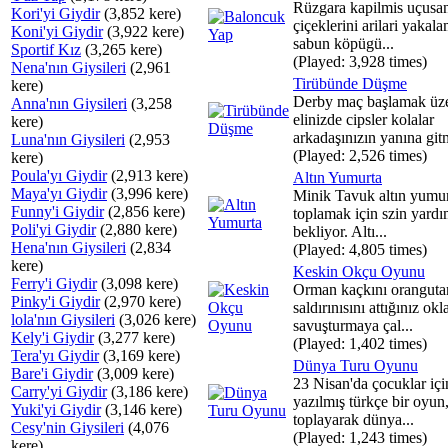
Rüzgara kapilmis uçusa
Kori'yi Giydir
(3,852 kere)
çiçeklerini arilari yakal
Koni'yi Giydir
(3,922 kere)
sabun köpügü...
Sportif Kız
(3,265 kere)
(Played: 3,928 times)
Nena'nın Giysileri
(2,961
Tirübünde Düşme
kere)
Derby maç başlamak üz
Anna'nın Giysileri
(3,258
elinizde cipsler kolalar
kere)
arkadaşınızın yanına git
Luna'nın Giysileri
(2,953
(Played: 2,526 times)
kere)
Poula'yı Giydir
(2,913 kere)
Altın Yumurta
Maya'yı Giydir
(3,996 kere)
Minik Tavuk altın yumur
Funny'i Giydir
(2,856 kere)
toplamak için szin yardı
Poli'yi Giydir
(2,880 kere)
bekliyor. Altı...
Hena'nın Giysileri
(2,834
(Played: 4,805 times)
kere)
Keskin Okçu Oyunu
Ferry'i Giydir
(3,098 kere)
Orman kaçkını oranguta
Pinky'i Giydir
(2,970 kere)
saldırınısını attığınız okl
lola'nın Giysileri
(3,026 kere)
savuşturmaya çal...
Kely'i Giydir
(3,277 kere)
(Played: 1,402 times)
Tera'yı Giydir
(3,169 kere)
Dünya Turu Oyunu
Bare'i Giydir
(3,009 kere)
23 Nisan'da çocuklar içi
Carry'yi Giydir
(3,186 kere)
yazılmış türkçe bir oyun,
Yuki'yi Giydir
(3,146 kere)
toplayarak dünya...
Cesy'nin Giysileri
(4,076
(Played: 1,243 times)
kere)