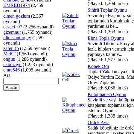
(Played: 1,304 times)
EMRED1974
(2,459
Sihirli Toplar Oyunu
oynandi)
Sevimli palyaçomuz şu 
cimen gozlum
(2,367
toplarından kurtulmak iç
oynandi)
yardımınızı be...
eczaci_07
(2,256 oynandi)
(Played: 1,363 times)
gizemnur
(1,755 oynandi)
ultraslanturgay
(1,582
Elma Topla Oyunu
oynandi)
Sevimli Tilkimiz Foxy al
zafer_fb
(1,569 oynandi)
fazla kiloları vermek içi
MeRT
(1,560 oynandi)
yapmaya karar v...
ongun
(1,286 oynandi)
(Played: 1,577 times)
ekodzayn
(1,223 oynandi)
Kopek Odi
emre546
(1,095 oynandi)
Toplari Yakalamaya Cal
Ara
Odiye Yardim Edin. Mau
Odiyi Ziplatin.
(Played: 6,066 times)
Kütüphaneci Oyunu
Sevimli ve yaşlı kütüph
kitaplarını toplaması içi
edelim. Oyun...
(Played: 1,385 times)
Ördek Avla
Sadık köpeğiniz ile örde
avındasınız, ıskaladıklar