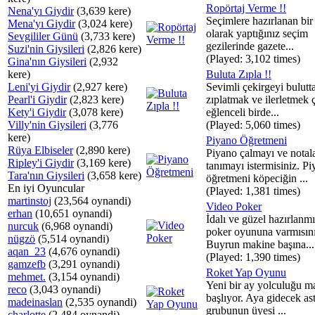
Ropörtaj Verme !!
Nena'yı Giydir
(3,639 kere)
Seçimlere hazırlanan bir 
Mena'yı Giydir
(3,024 kere)
olarak yaptığınız seçim
Sevgililer Günü
(3,733 kere)
gezilerinde gazete...
Suzi'nin Giysileri
(2,826 kere)
(Played: 3,102 times)
Gina'nın Giysileri
(2,932
kere)
Buluta Zıpla !!
Leni'yi Giydir
(2,927 kere)
Sevimli çekirgeyi bulutt
Pearl'i Giydir
(2,823 kere)
zıplatmak ve ilerletmek 
Kety'i Giydir
(3,078 kere)
eğlenceli birde...
Villy'nin Giysileri
(3,776
(Played: 5,060 times)
kere)
Piyano Öğretmeni
Rüya Elbiseler
(2,890 kere)
Piyano çalmayı ve notala
Ripley'i Giydir
(3,169 kere)
tanımayı istermisiniz. P
Tara'nın Giysileri
(3,658 kere)
öğretmeni köpeciğin ...
En iyi Oyuncular
(Played: 1,381 times)
martinstoj
(23,564 oynandi)
Video Poker
erhan
(10,651 oynandi)
İdalı ve güzel hazırlanmı
nurcuk
(6,968 oynandi)
poker oyununa varmısını
nügzö
(5,514 oynandi)
Buyrun makine başına...
aqan_23
(4,676 oynandi)
(Played: 1,390 times)
gamzefb
(3,291 oynandi)
Roket Yap Oyunu
mehmet.
(3,154 oynandi)
Yeni bir ay yolculuğu m
reco
(3,043 oynandi)
başlıyor. Aya gidecek as
madeinaslan
(2,535 oynandi)
grubunun üyesi ...
charlotte
(2,484 oynandi)