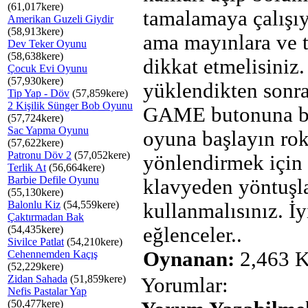
(61,017kere)
tamalamaya çalışı
Amerikan Guzeli Giydir
(58,913kere)
ama mayınlara ve 
Dev Teker Oyunu
(58,638kere)
dikkat etmelisiniz
Çocuk Evi Oyunu
(57,930kere)
yüklendikten son
Tip Yap - Döv
(57,859kere)
2 Kişilik Sünger Bob Oyunu
GAME butonuna b
(57,724kere)
Sac Yapma Oyunu
oyuna başlayın rok
(57,622kere)
Patronu Döv 2
(57,052kere)
yönlendirmek için
Terlik At
(56,664kere)
Barbie Defile Oyunu
klavyeden yöntuşla
(55,130kere)
Balonlu Kiz
(54,559kere)
kullanmalısınız. İy
Çaktırmadan Bak
(54,435kere)
eğlenceler..
Sivilce Patlat
(54,210kere)
Oynanan:
2,463 K
Cehennemden Kaçış
(52,229kere)
Zidan Sahada
(51,859kere)
Yorumlar:
Nefis Pastalar Yap
(50,477kere)