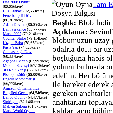
Fifa 2008 Oyunu
Tam E
(98,856kere)
Buz Arabası
(92,559kere)
Dosya Bilgisi
Fenerbahçeli Döv
(86,362kere)
Başlık:
Blob İndir
Adam Dovme
(86,053kere)
Baliga iskence
(83,777kere)
Açıklama:
Seviml
Mario 2007
(79,214kere)
Counter Strike
(79,114kere)
blobumuzun uzay 
Kızgın Baba
(78,658kere)
odalrla dolu bir uz
Pasta Yap
(74,820kere)
Galatasarayli Dov
boşluğuna hapis ol
(69,337kere)
Ağaçda Ev Yap
(67,997kere)
yolunu bulmada o
Motorlu Savasçi
(67,136kere)
3D Ralli Yarışı
(66,921kere)
edelim. Her bölüm
Piskopat söför
(66,889kere)
Engelli Motor Yarışı
ile hareket ederek
(66,775kere)
Amazon Ormanlarinda
gereken anahtarlar
Engelleri Gecin
(64,546kere)
Banyo Oyunu
(64,477kere)
anahtarları toplayar
Sinirliyim
(62,146kere)
Makyaj Salonu
(61,573kere)
kalıları açıp bölüm
Mario World Oyunu