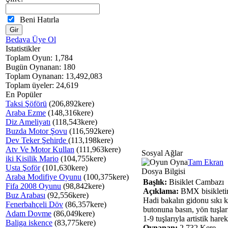
Beni Hatırla
Bedava Üye Ol
Istatistikler
Toplam Oyun: 1,784
Bugün Oynanan: 180
Toplam Oynanan: 13,492,083
Toplam üyeler: 24,619
En Popüler
Taksi Şöförü
(206,892kere)
Araba Ezme
(148,316kere)
Diz Ameliyatı
(118,543kere)
Buzda Motor Şovu
(116,592kere)
Dev Teker Şehirde
(113,198kere)
Atv Ve Motor Kullan
(111,963kere)
Sosyal Ağlar
iki Kisilik Mario
(104,755kere)
Tam Ekran
Usta Şoför
(101,630kere)
Dosya Bilgisi
Araba Modifiye Oyunu
(100,375kere)
Başlık:
Bisiklet Cambazı
Fifa 2008 Oyunu
(98,842kere)
Açıklama:
BMX bisikletini
Buz Arabası
(92,556kere)
Hadi bakalın gidonu sık
Fenerbahçeli Döv
(86,357kere)
butonuna basın, yön tuşlar
Adam Dovme
(86,049kere)
1-9 tuşlarıyla artistik hare
Baliga iskence
(83,775kere)
Oynanan:
2,732 Kere