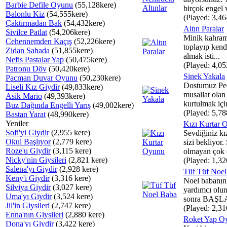
Barbie Defile Oyunu
(55,128kere)
birçok engel v
Balonlu Kiz
(54,555kere)
(Played: 3,46
Çaktırmadan Bak
(54,432kere)
Altın Paralar
Sivilce Patlat
(54,206kere)
Minik kahrama
Cehennemden Kaçış
(52,226kere)
toplayıp kend
Zidan Sahada
(51,855kere)
almak isti...
Nefis Pastalar Yap
(50,475kere)
(Played: 4,05
Patronu Döv
(50,420kere)
Sinek Yakala
Pacman Duvar Oyunu
(50,230kere)
Dostumuz Ped
Liseli Kız Giydir
(49,833kere)
musallat olan
Asik Mario
(49,393kere)
kurtulmak için
Buz Dağında Engelli Yarış
(49,002kere)
(Played: 5,78
Bastan Yarat
(48,990kere)
Yeniler
Kızı Kurtar 
Sofi'yi Giydir
(2,955 kere)
Sevdiğiniz kı
Okul Başlıyor
(2,779 kere)
sizi bekliyor.
Roze'u Giydir
(3,115 kere)
olmayan çok d
Nicky'nin Giysileri
(2,821 kere)
(Played: 1,32
Salena'yı Giydir
(2,928 kere)
Tüf Tüf Noe
Keny'i Giydir
(3,316 kere)
Noel babanın
Silviya Giydir
(3,027 kere)
yardımcı olu
Uma'yı Giydir
(3,524 kere)
sonra BAŞLA 
Jil'in Giysileri
(2,747 kere)
(Played: 2,31
Enna'nın Giysileri
(2,880 kere)
Roket Yap O
Dona'yı Giydir
(3,422 kere)