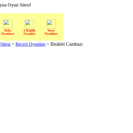
a Oyun Sitesi!
Zeka
2 Kişilik
Stres
Oyunları
Oyunlar
Oyunları
itesi
>
Beceri Oyunları
> Bisiklet Cambazı