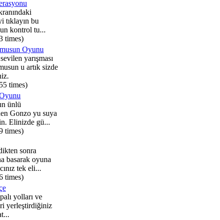
erasyonu
kranındaki
yi tıklayın bu
n kontrol tu...
3 times)
kmusun Oyunu
sevilen yarışması
usun u artık sizde
iz.
55 times)
 Oyunu
n ünlü
nden Gonzo yu suya
n. Elinizde gü...
9 times)
ikten sonra
a basarak oyuna
ınız tek eli...
6 times)
çe
alı yolları ve
ri yerleştirdiğiniz
t...