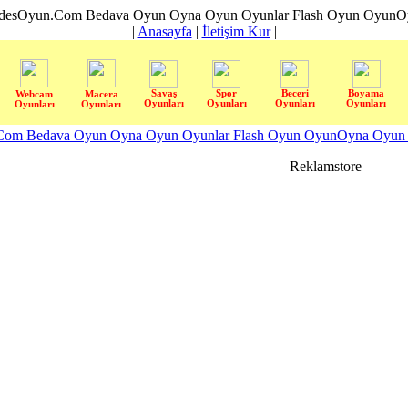
desOyun.Com Bedava Oyun Oyna Oyun Oyunlar Flash Oyun OyunOyn
|
Anasayfa
|
İletişim Kur
|
Savaş
Spor
Beceri
Boyama
Webcam
Macera
Oyunları
Oyunları
Oyunları
Oyunları
Oyunları
Oyunları
om Bedava Oyun Oyna Oyun Oyunlar Flash Oyun OyunOyna Oyun S
Reklamstore