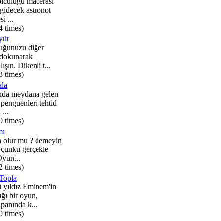
olculuğu macerası
 gidecek astronot
i ...
4 times)
yüt
uğunuzu diğer
 dokunarak
şın. Dikenli t...
3 times)
ala
nda meydana gelen
 penguenleri tehtid
 ...
0 times)
mı
 olur mu ? demeyin
 çünkü gerçekle
Oyun...
2 times)
Topla
 yıldız Eminem'in
ığı bir oyun,
anında k...
0 times)