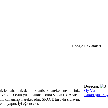
Google Reklamları
Derecesi:
zle mahallenizde bir iki artistik harekete ne dersiniz.
Oy Ver
ı kavrayın. Oyun yüklendikten sonra START GAME
Arkadaşına Söy
ını kullanarak hareket edin, SPACE tuşuyla zıplayın,
ketler yapın. İyi eğlenceler.