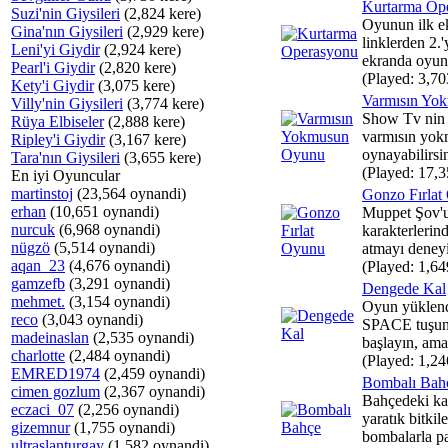
Kurtarma Op
Suzi'nin Giysileri
(2,824 kere)
Oyunun ilk e
Gina'nın Giysileri
(2,929 kere)
linklerden 2.'
Leni'yi Giydir
(2,924 kere)
ekranda oyunu
Pearl'i Giydir
(2,820 kere)
(Played: 3,70
Kety'i Giydir
(3,075 kere)
Varmısın Yo
Villy'nin Giysileri
(3,774 kere)
Show Tv nin 
Rüya Elbiseler
(2,888 kere)
varmısın yokm
Ripley'i Giydir
(3,167 kere)
oynayabilirsin
Tara'nın Giysileri
(3,655 kere)
(Played: 17,3
En iyi Oyuncular
martinstoj
(23,564 oynandi)
Gonzo Fırlat
erhan
(10,651 oynandi)
Muppet Şov'u
nurcuk
(6,968 oynandi)
karakterleri
nügzö
(5,514 oynandi)
atmayı deneyi
aqan_23
(4,676 oynandi)
(Played: 1,64
gamzefb
(3,291 oynandi)
Dengede Kal
mehmet.
(3,154 oynandi)
Oyun yüklend
reco
(3,043 oynandi)
SPACE tuşun
madeinaslan
(2,535 oynandi)
başlayın, amac
charlotte
(2,484 oynandi)
(Played: 1,24
EMRED1974
(2,459 oynandi)
Bombalı Bah
cimen gozlum
(2,367 oynandi)
Bahçedeki kap
eczaci_07
(2,256 oynandi)
yaratık bitkile
gizemnur
(1,755 oynandi)
bombalarla pa
ultraslanturgay
(1,582 oynandi)