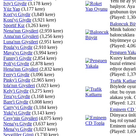
Yeni bir ay y
Iviy'i Giydir
(3,178 kere)
başlıyor. Aya
Yüz Yap
(3,177 kere)
grubunun üyes
Kori'yi Giydir
(3,849 kere)
(Played: 1,30
Koni'yi Giydir
(3,921 kere)
Baloncuk Bü
Sportif Kız
(3,263 kere)
Minik balonc
Nena'nın Giysileri
(2,959 kere)
baloncuklara
Anna'nın Giysileri
(3,256 kere)
büyütmeye çalı
Luna'nın Giysileri
(2,951 kere)
(Played: 4,06
Poula'yı Giydir
(2,910 kere)
Penguen Yak
Maya'yı Giydir
(3,994 kere)
Kuzey kutbu
Funny'i Giydir
(2,854 kere)
buzul erimesi
Poli'yi Giydir
(2,878 kere)
ediyor duyarlı
Hena'nın Giysileri
(2,832 kere)
(Played: 1,37
Ferry'i Giydir
(3,096 kere)
Pinky'i Giydir
(2,965 kere)
Trafik Katlia
lola'nın Giysileri
(3,023 kere)
Böylede oyun
Kely'i Giydir
(3,275 kere)
olur. bu oyun
Tera'yı Giydir
(3,168 kere)
alakası yok. 
Bare'i Giydir
(3,008 kere)
(Played: 1,21
Carry'yi Giydir
(3,184 kere)
Eminem CD 
Yuki'yi Giydir
(3,143 kere)
Dünyaca ünlü
Cesy'nin Giysileri
(4,075 kere)
baş rol oynad
Nena'yı Giydir
(3,637 kere)
Eminem unkap
Mena'yı Giydir
(3,023 kere)
(Played: 1,65
Sevgililer Günü
(3,730 kere)