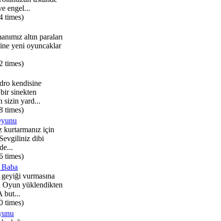
e engel...
4 times)
nımız altın paraları
ine yeni oyuncaklar
2 times)
ro kendisine
 bir sinekten
 sizin yard...
8 times)
Oyunu
z kurtarmanız için
 Sevgiliniz dibi
e...
6 times)
l Baba
 geyiği vurmasına
n Oyun yüklendikten
but...
0 times)
yunu