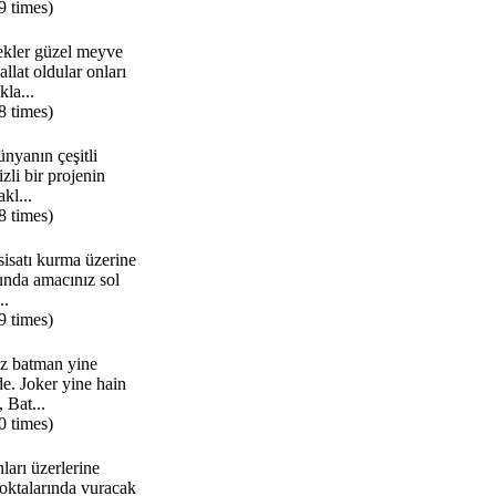
9 times)
kler güzel meyve
llat oldular onları
la...
8 times)
nyanın çeşitli
izli bir projenin
akl...
8 times)
sisatı kurma üzerine
unda amacınız sol
..
9 times)
z batman yine
de. Joker yine hain
, Bat...
0 times)
ları üzerlerine
 noktalarında vuracak