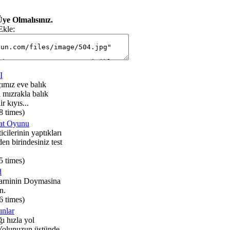
ye Olmalısınız.
Ekle:
I
ımız eve balık
 mızrakla balık
r kıyıs...
8 times)
lat Oyunu
cilerinin yaptıkları
den birindesiniz test
5 times)
d
Karninin Doymasina
n.
6 times)
ınlar
ı hızla yol
 Yolunuzun üstünde