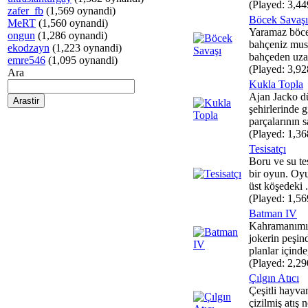
(Played: 3,44
zafer_fb
(1,569 oynandi)
Böcek Savaşı
MeRT
(1,560 oynandi)
Yaramaz böce
ongun
(1,286 oynandi)
bahçeniz musa
ekodzayn
(1,223 oynandi)
bahçeden uzak
emre546
(1,095 oynandi)
(Played: 3,92
Ara
Kukla Topla
Ajan Jacko dü
şehirlerinde g
parçalarının s
(Played: 1,36
Tesisatçı
Boru ve su te
bir oyun. Oy
üst köşedeki .
(Played: 1,56
Batman IV
Kahramanımı
jokerin peşin
planlar içinde
(Played: 2,29
Çılgın Atıcı
Çeşitli hayvan
çizilmiş atış