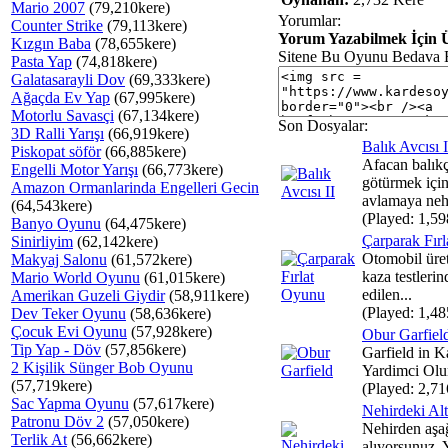
Mario 2007
(79,210kere)
Yorumlar:
Counter Strike
(79,113kere)
Yorum Yazabilmek İçin Ü
Kızgın Baba
(78,655kere)
Sitene Bu Oyunu Bedava 
Pasta Yap
(74,818kere)
Galatasarayli Dov
(69,333kere)
Ağaçda Ev Yap
(67,995kere)
Motorlu Savasçi
(67,134kere)
Son Dosyalar:
3D Ralli Yarışı
(66,919kere)
Balık Avcısı I
Piskopat söför
(66,885kere)
Afacan balıkç
Engelli Motor Yarışı
(66,773kere)
götürmek için
Amazon Ormanlarinda Engelleri Gecin
avlamaya nehi
(64,543kere)
(Played: 1,59
Banyo Oyunu
(64,475kere)
Çarparak Fır
Sinirliyim
(62,142kere)
Otomobil üreti
Makyaj Salonu
(61,572kere)
kaza testlerin
Mario World Oyunu
(61,015kere)
edilen...
Amerikan Guzeli Giydir
(58,911kere)
(Played: 1,48
Dev Teker Oyunu
(58,636kere)
Çocuk Evi Oyunu
(57,928kere)
Obur Garfiel
Tip Yap - Döv
(57,856kere)
Garfield in 
2 Kişilik Sünger Bob Oyunu
Yardimci Olu
(57,719kere)
(Played: 2,71
Sac Yapma Oyunu
(57,617kere)
Nehirdeki Alt
Patronu Döv 2
(57,050kere)
Nehirden aşağ
Terlik At
(56,662kere)
alıyorsunuz.