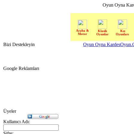
Oyun Oyna Kar
Araba &
Klasik
Kız
Motor
Oyunlar
Oyunları
Bizi Destekleyin
Oyun Oyna KardesOyun.C
Google Reklamları
Üyeler
Kullanıcı Adı:
Şifre: