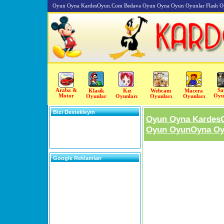
Oyun Oyna KardesOyun.Com Bedava Oyun Oyna Oyun Oyunlar Flash O
Araba &
Sa
Klasik
Kız
Webcam
Macera
Motor
Oyu
Oyunlar
Oyunları
Oyunları
Oyunları
Bizi Destekleyin
Oyun Oyna Kardes
Oyun OyunOyna Oyu
Google Reklamları