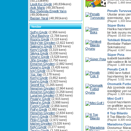
(50,233kere)
(Played: 1,444 time
Liseli Kız Giydir
(49,834kere)
Asik Mario
(49,397kere)
Penaltı Turvuva
Buz Dağında Engelli Yarış
Uluslar arası pe
(49,004kere)
istermisiniz, işte s
Bastan Yarat
(48,991kere)
(Played: 1,333 time
Süper Boks
Yeniler
Harika hazırlanm
Sofi'yi Giydir
(2,956 kere)
bir bok oyunu mu
Okul Başlıyor
(2,784 kere)
(Played: 10,610 ti
Roze'u Giydir
(3,118 kere)
Tehlikeli Bilar
Nicky'nin Giysileri
(2,822 kere)
Bombalar Patlam
Salena'yı Giydir
(2,929 kere)
Sokmalısınız.
Keny'i Giydir
(3,319 kere)
(Played: 4,047 time
Silviya Giydir
(3,030 kere)
Süper Pota
Uma'yı Giydir
(3,528 kere)
isabetli basketle
Jil'in Giysileri
(2,750 kere)
tabi sadece ilk b
Enna'nın Giysileri
(2,882 kere)
(Played: 1,449 time
Dona'yı Giydir
(3,426 kere)
Penaltı Çek II
Iviy'i Giydir
(3,179 kere)
1960 ların futbol
Yüz Yap
(3,178 kere)
hazırlanmış bir 
Kori'yi Giydir
(3,852 kere)
(Played: 5,011 time
Koni'yi Giydir
(3,923 kere)
Otomatik Futb
Sportif Kız
(3,265 kere)
Adı üzerinde oto
Nena'nın Giysileri
(2,964 kere)
istediğiniz yeri s
Anna'nın Giysileri
(3,258 kere)
(Played: 1,326 time
Luna'nın Giysileri
(2,953 kere)
Mini Golf I
Poula'yı Giydir
(2,915 kere)
Güzel hazırlanmı
Maya'yı Giydir
(3,998 kere)
ve grafikler açıs
Funny'i Giydir
(2,856 kere)
(Played: 1,649 time
Poli'yi Giydir
(2,882 kere)
Hena'nın Giysileri
(2,834 kere)
8 Top Bilardo
Ferry'i Giydir
(3,098 kere)
8 Top Bilardo O
Pinky'i Giydir
(2,972 kere)
(Played: 9,305 time
lola'nın Giysileri
(3,026 kere)
Maradona Oyu
Kely'i Giydir
(3,277 kere)
Dostumuz Marado
Tera'yı Giydir
(3,169 kere)