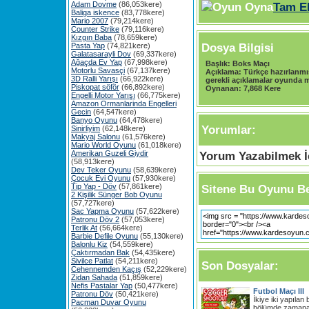
Adam Dovme
(86,053kere)
Tam E
Baliga iskence
(83,778kere)
Mario 2007
(79,214kere)
Counter Strike
(79,116kere)
Kızgın Baba
(78,659kere)
Dosya Bilgisi
Pasta Yap
(74,821kere)
Galatasarayli Dov
(69,337kere)
Ağaçda Ev Yap
(67,998kere)
Başlık:
Boks Maçı
Motorlu Savasçi
(67,137kere)
Açıklama:
Türkçe hazırlanmış
3D Ralli Yarışı
(66,922kere)
gerekli açıklamalar oyunda me
Piskopat söför
(66,892kere)
Oynanan:
7,868 Kere
Engelli Motor Yarışı
(66,775kere)
Amazon Ormanlarinda Engelleri
Gecin
(64,547kere)
Banyo Oyunu
(64,478kere)
Yorumlar:
Sinirliyim
(62,148kere)
Makyaj Salonu
(61,576kere)
Mario World Oyunu
(61,018kere)
Amerikan Guzeli Giydir
Yorum Yazabilmek İç
(58,913kere)
Dev Teker Oyunu
(58,639kere)
Çocuk Evi Oyunu
(57,930kere)
Tip Yap - Döv
(57,861kere)
Sitene Bu Oyunu Be
2 Kişilik Sünger Bob Oyunu
(57,727kere)
Sac Yapma Oyunu
(57,622kere)
Patronu Döv 2
(57,053kere)
Terlik At
(56,664kere)
Barbie Defile Oyunu
(55,130kere)
Balonlu Kiz
(54,559kere)
Çaktırmadan Bak
(54,435kere)
Sivilce Patlat
(54,211kere)
Son Dosyalar:
Cehennemden Kaçış
(52,229kere)
Zidan Sahada
(51,859kere)
Nefis Pastalar Yap
(50,477kere)
Futbol Maçı III
Patronu Döv
(50,421kere)
İkiye iki yapılan
Pacman Duvar Oyunu
bölümde zamana k