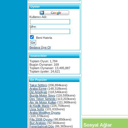
Üyeler
Kullanıcı Adı:
Şifre:
Beni Hatırla
Bedava Üye Ol
Istatistikler
Toplam Oyun: 1,784
Bugün Oynanan: 169
Toplam Oynanan: 13,495,887
Toplam üyeler: 24,621
En Popüler
Taksi Şöförü
(206,894kere)
Araba Ezme
(148,318kere)
Diz Ameliyatı
(118,546kere)
Buzda Motor Şovu
(116,595kere)
Dev Teker Şehirde
(113,203kere)
Atv Ve Motor Kullan
(111,968kere)
iki Kisilik Mario
(104,759kere)
Usta Şoför
(101,632kere)
Araba Modifiye Oyunu
(100,378kere)
Fifa 2008 Oyunu
(98,856kere)
Buz Arabası
(92,560kere)
Sosyal Ağlar
Fenerbahçeli Döv
(86,365kere)