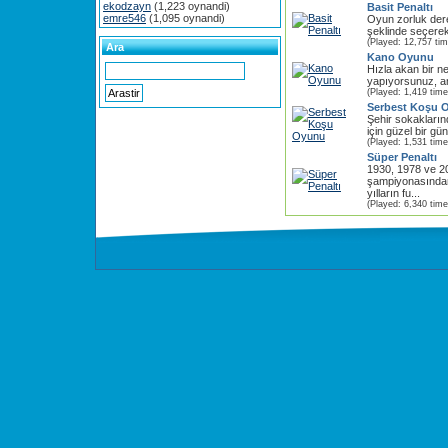
ekodzayn
(1,223 oynandi)
Basit Penaltı
emre546
(1,095 oynandi)
Oyun zorluk der
şeklinde seçerek
(Played: 12,757 ti
Ara
Kano Oyunu
Hızla akan bir ne
yapıyorsunuz, a
(Played: 1,419 time
Serbest Koşu 
Şehir sokakları
için güzel bir gü
(Played: 1,531 time
Süper Penaltı
1930, 1978 ve 
şampiyonasından 
yılların fu...
(Played: 6,340 time