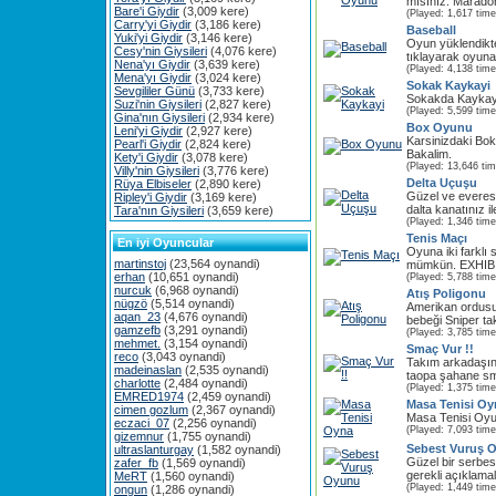
mısınız. Maradona
Bare'i Giydir
(3,009 kere)
(Played: 1,617 time
Carry'yi Giydir
(3,186 kere)
Baseball
Yuki'yi Giydir
(3,146 kere)
Oyun yüklendik
Cesy'nin Giysileri
(4,076 kere)
tıklayarak oyuna
Nena'yı Giydir
(3,639 kere)
(Played: 4,138 time
Mena'yı Giydir
(3,024 kere)
Sokak Kaykayi
Sevgililer Günü
(3,733 kere)
Sokakda Kaykay
Suzi'nin Giysileri
(2,827 kere)
(Played: 5,599 time
Gina'nın Giysileri
(2,934 kere)
Box Oyunu
Leni'yi Giydir
(2,927 kere)
Karsinizdaki Bo
Pearl'i Giydir
(2,824 kere)
Bakalim.
Kety'i Giydir
(3,078 kere)
(Played: 13,646 ti
Villy'nin Giysileri
(3,776 kere)
Delta Uçuşu
Rüya Elbiseler
(2,890 kere)
Güzel ve everest
Ripley'i Giydir
(3,169 kere)
dalta kanatınız i
Tara'nın Giysileri
(3,659 kere)
(Played: 1,346 time
Tenis Maçı
En iyi Oyuncular
Oyuna iki farklı
martinstoj
(23,564 oynandi)
mümkün. EXHIBIT
erhan
(10,651 oynandi)
(Played: 5,788 time
nurcuk
(6,968 oynandi)
Atış Poligonu
nügzö
(5,514 oynandi)
Amerikan ordusu
aqan_23
(4,676 oynandi)
bebeği Sniper ta
gamzefb
(3,291 oynandi)
(Played: 3,785 time
mehmet.
(3,154 oynandi)
Smaç Vur !!
reco
(3,043 oynandi)
Takım arkadaşınız
madeinaslan
(2,535 oynandi)
taopa şahane sm
charlotte
(2,484 oynandi)
(Played: 1,375 time
EMRED1974
(2,459 oynandi)
Masa Tenisi Oy
cimen gozlum
(2,367 oynandi)
Masa Tenisi Oy
eczaci_07
(2,256 oynandi)
(Played: 7,093 time
gizemnur
(1,755 oynandi)
Sebest Vuruş 
ultraslanturgay
(1,582 oynandi)
Güzel bir serbe
zafer_fb
(1,569 oynandi)
gerekli açıklamal
MeRT
(1,560 oynandi)
(Played: 1,449 time
ongun
(1,286 oynandi)