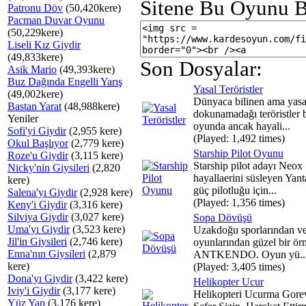
Sitene Bu Oyunu B
Patronu Döv
(50,420kere)
Pacman Duvar Oyunu
(50,229kere)
Liseli Kız Giydir
(49,833kere)
Son Dosyalar:
Asik Mario
(49,393kere)
Buz Dağında Engelli Yarış
Yasal Teröristler
(49,002kere)
Dünyaca bilinen ama yasa
Bastan Yarat
(48,988kere)
dokunamadağı teröristler 
Yeniler
oyunda ancak hayali...
Sofi'yi Giydir
(2,955 kere)
(Played: 1,492 times)
Okul Başlıyor
(2,779 kere)
Starship Pilot Oyunu
Roze'u Giydir
(3,115 kere)
Starship pilot adayı Neox
Nicky'nin Giysileri
(2,820
hayallaerini süsleyen Yant
kere)
güç pilotluğu için...
Salena'yı Giydir
(2,928 kere)
(Played: 1,356 times)
Keny'i Giydir
(3,316 kere)
Silviya Giydir
(3,027 kere)
Sopa Dövüşü
Uma'yı Giydir
(3,523 kere)
Uzakdoğu sporlarından v
Jil'in Giysileri
(2,746 kere)
oyunlarından güzel bir ör
Enna'nın Giysileri
(2,879
ANTKENDO. Oyun yü..
kere)
(Played: 3,405 times)
Dona'yı Giydir
(3,422 kere)
Helikopter Ucur
Iviy'i Giydir
(3,177 kere)
Helikopteri Ucurma Gore
Yüz Yap
(3,176 kere)