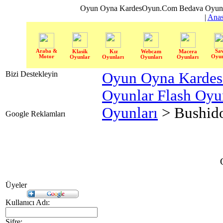
Oyun Oyna KardesOyun.Com Bedava Oyun 
|
Anas
Araba &
Sa
Klasik
Kız
Webcam
Macera
Motor
Oyun
Oyunlar
Oyunları
Oyunları
Oyunları
Bizi Destekleyin
Oyun Oyna Karde
Oyunlar Flash Oy
Oyunları
> Bushid
Google Reklamları
Üyeler
Kullanıcı Adı:
Şifre: