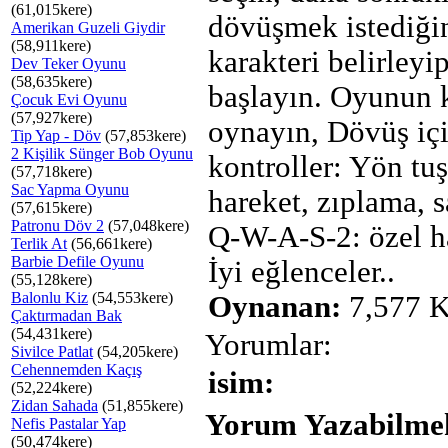
(61,015kere)
dövüşmek istediği
Amerikan Guzeli Giydir
(58,911kere)
karakteri belirleyi
Dev Teker Oyunu
(58,635kere)
başlayın. Oyunun 
Çocuk Evi Oyunu
(57,927kere)
oynayın, Dövüş iç
Tip Yap - Döv
(57,853kere)
2 Kişilik Sünger Bob Oyunu
kontroller: Yön tuş
(57,718kere)
Sac Yapma Oyunu
hareket, zıplama, 
(57,615kere)
Patronu Döv 2
(57,048kere)
Q-W-A-S-2: özel ha
Terlik At
(56,661kere)
Barbie Defile Oyunu
İyi eğlenceler..
(55,128kere)
Balonlu Kiz
(54,553kere)
Oynanan:
7,577 K
Çaktırmadan Bak
(54,431kere)
Yorumlar:
Sivilce Patlat
(54,205kere)
Cehennemden Kaçış
isim:
(52,224kere)
Zidan Sahada
(51,855kere)
Yorum Yazabilmek
Nefis Pastalar Yap
(50,474kere)