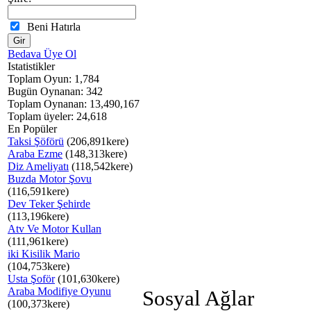
Beni Hatırla
Bedava Üye Ol
Istatistikler
Toplam Oyun: 1,784
Bugün Oynanan: 342
Toplam Oynanan: 13,490,167
Toplam üyeler: 24,618
En Popüler
Taksi Şöförü
(206,891kere)
Araba Ezme
(148,313kere)
Diz Ameliyatı
(118,542kere)
Buzda Motor Şovu
(116,591kere)
Dev Teker Şehirde
(113,196kere)
Atv Ve Motor Kullan
(111,961kere)
iki Kisilik Mario
(104,753kere)
Usta Şoför
(101,630kere)
Araba Modifiye Oyunu
Sosyal Ağlar
(100,373kere)