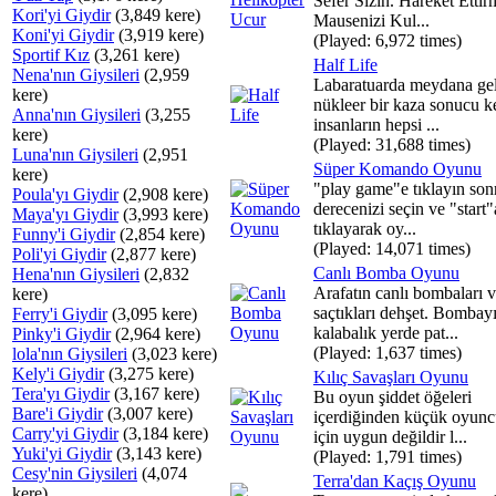
Sefer Sizin. Hareket Ettir
Kori'yi Giydir
(3,849 kere)
Mausenizi Kul...
Koni'yi Giydir
(3,919 kere)
(Played: 6,972 times)
Sportif Kız
(3,261 kere)
Half Life
Nena'nın Giysileri
(2,959
Labaratuarda meydana ge
kere)
nükleer bir kaza sonucu k
Anna'nın Giysileri
(3,255
insanların hepsi ...
kere)
(Played: 31,688 times)
Luna'nın Giysileri
(2,951
Süper Komando Oyunu
kere)
"play game"e tıklayın son
Poula'yı Giydir
(2,908 kere)
derecenizi seçin ve "start"
Maya'yı Giydir
(3,993 kere)
tıklayarak oy...
Funny'i Giydir
(2,854 kere)
(Played: 14,071 times)
Poli'yi Giydir
(2,877 kere)
Canlı Bomba Oyunu
Hena'nın Giysileri
(2,832
Arafatın canlı bombaları 
kere)
saçtıkları dehşet. Bombay
Ferry'i Giydir
(3,095 kere)
kalabalık yerde pat...
Pinky'i Giydir
(2,964 kere)
(Played: 1,637 times)
lola'nın Giysileri
(3,023 kere)
Kely'i Giydir
(3,275 kere)
Kılıç Savaşları Oyunu
Tera'yı Giydir
(3,167 kere)
Bu oyun şiddet öğeleri
Bare'i Giydir
(3,007 kere)
içerdiğinden küçük oyunc
Carry'yi Giydir
(3,184 kere)
için uygun değildir l...
Yuki'yi Giydir
(3,143 kere)
(Played: 1,791 times)
Cesy'nin Giysileri
(4,074
Terra'dan Kaçış Oyunu
kere)