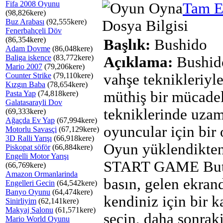
Fifa 2008 Oyunu
Tam E
(98,826kere)
Buz Arabası
(92,555kere)
Dosya Bilgisi
Fenerbahçeli Döv
(86,354kere)
Başlık:
Bushido
Adam Dovme
(86,048kere)
Baliga iskence
(83,772kere)
Açıklama:
Bushid
Mario 2007
(79,206kere)
Counter Strike
(79,110kere)
vahşe teknikleriyl
Kızgın Baba
(78,654kere)
müthiş bir mücade
Pasta Yap
(74,818kere)
Galatasarayli Dov
tekniklerinde uza
(69,333kere)
Ağaçda Ev Yap
(67,994kere)
oyuncular için bir
Motorlu Savasçi
(67,129kere)
3D Ralli Yarışı
(66,918kere)
Oyun yüklendikten
Piskopat söför
(66,884kere)
Engelli Motor Yarışı
START GAME But
(66,769kere)
Amazon Ormanlarinda
basın, gelen ekran
Engelleri Gecin
(64,542kere)
Banyo Oyunu
(64,474kere)
kendiniz için bir 
Sinirliyim
(62,141kere)
Makyaj Salonu
(61,571kere)
seçin, daha sonrak
Mario World Oyunu