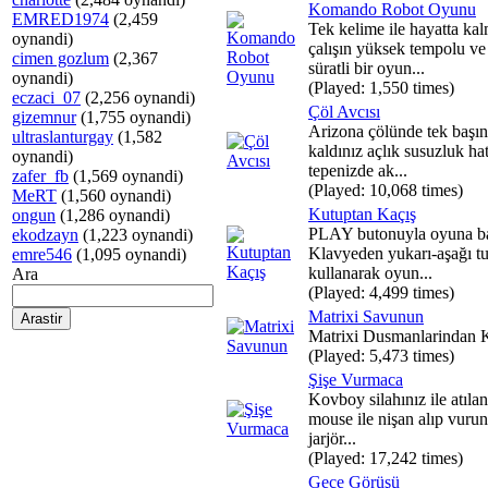
Komando Robot Oyunu
EMRED1974
(2,459
Tek kelime ile hayatta ka
oynandi)
çalışın yüksek tempolu ve
cimen gozlum
(2,367
süratli bir oyun...
oynandi)
(Played: 1,550 times)
eczaci_07
(2,256 oynandi)
Çöl Avcısı
gizemnur
(1,755 oynandi)
Arizona çölünde tek başın
ultraslanturgay
(1,582
kaldınız açlık susuzluk ha
oynandi)
tepenizde ak...
zafer_fb
(1,569 oynandi)
(Played: 10,068 times)
MeRT
(1,560 oynandi)
Kutuptan Kaçış
ongun
(1,286 oynandi)
PLAY butonuyla oyuna ba
ekodzayn
(1,223 oynandi)
Klavyeden yukarı-aşağı tu
emre546
(1,095 oynandi)
kullanarak oyun...
Ara
(Played: 4,499 times)
Matrixi Savunun
Matrixi Dusmanlarindan 
(Played: 5,473 times)
Şişe Vurmaca
Kovboy silahınız ile atılan
mouse ile nişan alıp vurun
jarjör...
(Played: 17,242 times)
Gece Görüşü