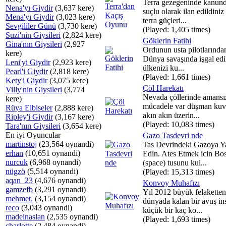
Terra gezegeninde kanundı
Nena'yı Giydir
(3,637 kere)
suçlu olarak ilan edildiniz
Mena'yı Giydir
(3,023 kere)
terra güçleri...
Sevgililer Günü
(3,730 kere)
(Played: 1,405 times)
Suzi'nin Giysileri
(2,824 kere)
Göklerin Fatihi
Gina'nın Giysileri
(2,927
Ordunun usta pilotlarından
kere)
Dünya savaşında işgal edi
Leni'yi Giydir
(2,923 kere)
ülkenizi ku...
Pearl'i Giydir
(2,818 kere)
(Played: 1,661 times)
Kety'i Giydir
(3,075 kere)
Çöl Harekatı
Villy'nin Giysileri
(3,774
Nevada çöllerinde amansız
kere)
mücadele var düşman kuvv
Rüya Elbiseler
(2,888 kere)
akın akın üzerin...
Ripley'i Giydir
(3,167 kere)
(Played: 10,083 times)
Tara'nın Giysileri
(3,654 kere)
En iyi Oyuncular
Gazo Tasdevri nde
martinstoj
(23,564 oynandi)
Tas Devrindeki Gazoya Y
erhan
(10,651 oynandi)
Edin. Ates Etmek icin Bo
nurcuk
(6,968 oynandi)
(space) tusunu kul...
nügzö
(5,514 oynandi)
(Played: 15,313 times)
aqan_23
(4,676 oynandi)
Konvoy Muhafızı
gamzefb
(3,291 oynandi)
Yıl 2012 büyük felaketten
mehmet.
(3,154 oynandi)
dünyada kalan bir avuş in
reco
(3,043 oynandi)
küçük bir kaç ko...
madeinaslan
(2,535 oynandi)
(Played: 1,693 times)
charlotte
(2,484 oynandi)