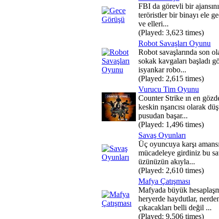
FBI da görevli bir ajansın
teröristler bir binayı ele g
ve elleri...
(Played: 3,623 times)
Robot Savaşları Oyunu
Robot savaşlarında son ol
sokak kavgaları başladı g
isyankar robo...
(Played: 2,615 times)
Vurucu Tim Oyunu
Counter Strike ın en gözd
keskin nşancısı olarak dü
pusudan başar...
(Played: 1,496 times)
Savaş Oyunları
Üç oyuncuya karşı amansı
mücadeleye girdiniz bu sa
üzünüzün akıyla...
(Played: 2,610 times)
Mafya Çatışması
Mafyada büyük hesaplaş
heryerde haydutlar, nerde
çıkacakları belli değil ...
(Played: 9,506 times)