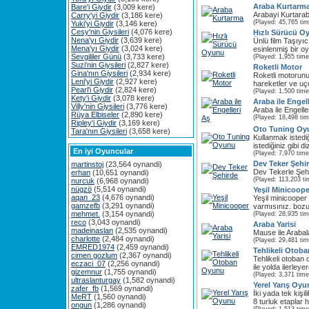
Araba Kurtarm
Bare'i Giydir
(3,009 kere)
Arabayi Kurtarab
Carry'yi Giydir
(3,186 kere)
(Played: 45,765 ti
Yuki'yi Giydir
(3,146 kere)
Cesy'nin Giysileri
(4,076 kere)
Hızlı Sürücü O
Nena'yı Giydir
(3,639 kere)
Ünlü film Taşıyı
Mena'yı Giydir
(3,024 kere)
esinlenmiş bir oy
Sevgililer Günü
(3,733 kere)
(Played: 1,955 time
Suzi'nin Giysileri
(2,827 kere)
Roketli Motor
Gina'nın Giysileri
(2,934 kere)
Roketli motorunu
Leni'yi Giydir
(2,927 kere)
hareketler ve uçu
Pearl'i Giydir
(2,824 kere)
(Played: 1,500 time
Kety'i Giydir
(3,078 kere)
Araba ile Engel
Villy'nin Giysileri
(3,776 kere)
Araba ile Engell
Rüya Elbiseler
(2,890 kere)
(Played: 18,498 ti
Ripley'i Giydir
(3,169 kere)
Oto Tuning Oy
Tara'nın Giysileri
(3,658 kere)
Kullanmak istedi
istediğiniz gibi 
En iyi Oyuncular
(Played: 7,970 time
Dev Teker Şehi
martinstoj
(23,564 oynandi)
Dev Tekerle Şehi
erhan
(10,651 oynandi)
(Played: 113,203 ti
nurcuk
(6,968 oynandi)
nügzö
(5,514 oynandi)
Yeşil Minicoope
aqan_23
(4,676 oynandi)
Yeşil minicooper
gamzefb
(3,291 oynandi)
varmısınız. bozuk
mehmet.
(3,154 oynandi)
(Played: 28,935 ti
reco
(3,043 oynandi)
Araba Yarisi
madeinaslan
(2,535 oynandi)
Mause ile Arabal
charlotte
(2,484 oynandi)
(Played: 29,481 ti
EMRED1974
(2,459 oynandi)
Tehlikeli Otob
cimen gozlum
(2,367 oynandi)
Tehlikeli otoban
eczaci_07
(2,256 oynandi)
ile yolda ilerleyer
gizemnur
(1,755 oynandi)
(Played: 3,371 time
ultraslanturgay
(1,582 oynandi)
Yerel Yarış Oy
zafer_fb
(1,569 oynandi)
İki yada tek kişi
MeRT
(1,560 oynandi)
8 turluk etaplar h
ongun
(1,286 oynandi)