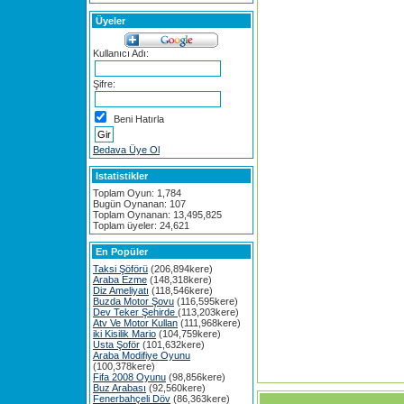
Üyeler
Kullanıcı Adı:
Şifre:
Beni Hatırla
Bedava Üye Ol
Istatistikler
Toplam Oyun: 1,784
Bugün Oynanan: 107
Toplam Oynanan: 13,495,825
Toplam üyeler: 24,621
En Popüler
Taksi Şöförü
(206,894kere)
Araba Ezme
(148,318kere)
Diz Ameliyatı
(118,546kere)
Buzda Motor Şovu
(116,595kere)
Dev Teker Şehirde
(113,203kere)
Atv Ve Motor Kullan
(111,968kere)
iki Kisilik Mario
(104,759kere)
Usta Şoför
(101,632kere)
Araba Modifiye Oyunu
(100,378kere)
Fifa 2008 Oyunu
(98,856kere)
Buz Arabası
(92,560kere)
Fenerbahçeli Döv
(86,363kere)