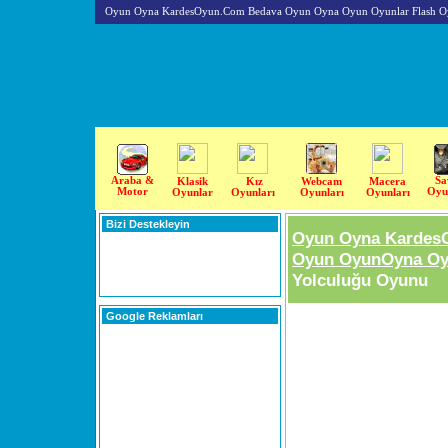
Oyun Oyna KardesOyun.Com Bedava Oyun Oyna Oyun Oyunlar Flash O
Araba &
Sa
Klasik
Kız
Webcam
Macera
Motor
Oyu
Oyunlar
Oyunları
Oyunları
Oyunları
Bizi Destekleyin
Oyun Oyna Kardes
Oyun OyunOyna Oyu
Yolculuğu Oyunu
Google Reklamları