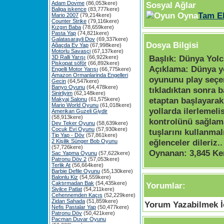
Adam Dovme
(86,053kere)
Sosyal Ağlar
Baliga iskence
(83,777kere)
Tam E
Mario 2007
(79,214kere)
Counter Strike
(79,116kere)
Kızgın Baba
(78,659kere)
Pasta Yap
(74,821kere)
Galatasarayli Dov
(69,337kere)
Dosya Bilgisi
Ağaçda Ev Yap
(67,998kere)
Motorlu Savasçi
(67,137kere)
Başlık:
Dünya Yolc
3D Ralli Yarışı
(66,922kere)
Piskopat söför
(66,892kere)
Açıklama:
Dünya y
Engelli Motor Yarışı
(66,775kere)
Amazon Ormanlarinda Engelleri
oyununu play seçe
Gecin
(64,547kere)
Banyo Oyunu
(64,478kere)
tıkladıktan sonra ba
Sinirliyim
(62,148kere)
etaptan başlayarak
Makyaj Salonu
(61,575kere)
Mario World Oyunu
(61,018kere)
yollarda ilerlemeli
Amerikan Guzeli Giydir
(58,913kere)
kontrolünü sağlam
Dev Teker Oyunu
(58,639kere)
Çocuk Evi Oyunu
(57,930kere)
tuşlarını kullanmalı
Tip Yap - Döv
(57,861kere)
eğlenceler dileriz..
2 Kişilik Sünger Bob Oyunu
(57,726kere)
Oynanan:
3,845 Ke
Sac Yapma Oyunu
(57,622kere)
Patronu Döv 2
(57,053kere)
Terlik At
(56,664kere)
Barbie Defile Oyunu
(55,130kere)
Balonlu Kiz
(54,559kere)
Çaktırmadan Bak
(54,435kere)
Yorumlar:
Sivilce Patlat
(54,211kere)
Cehennemden Kaçış
(52,229kere)
Zidan Sahada
(51,859kere)
Yorum Yazabilmek İç
Nefis Pastalar Yap
(50,477kere)
Patronu Döv
(50,421kere)
Pacman Duvar Oyunu