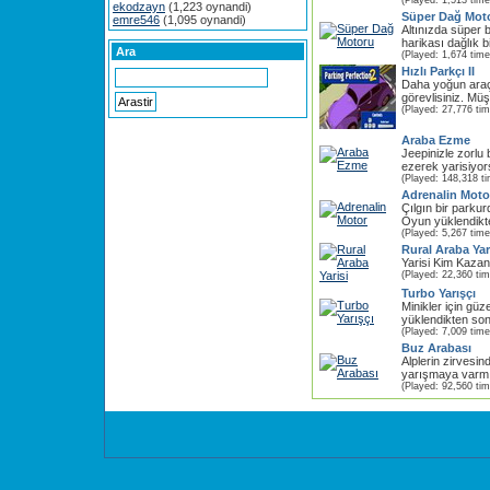
(Played: 1,513 time
ekodzayn
(1,223 oynandi)
Süper Dağ Mot
emre546
(1,095 oynandi)
Altınızda süper b
harikası dağlık b
Ara
(Played: 1,674 time
Hızlı Parkçı II
Daha yoğun araç 
görevlisiniz. Müş
(Played: 27,776 ti
Araba Ezme
Jeepinizle zorlu 
ezerek yarisiyo
(Played: 148,318 t
Adrenalin Moto
Çılgın bir parkurd
Oyun yüklendikt
(Played: 5,267 time
Rural Araba Yar
Yarisi Kim Kaza
(Played: 22,360 ti
Turbo Yarışçı
Minikler için gü
yüklendikten son
(Played: 7,009 time
Buz Arabası
Alplerin zirvesin
yarışmaya varmıs
(Played: 92,560 ti