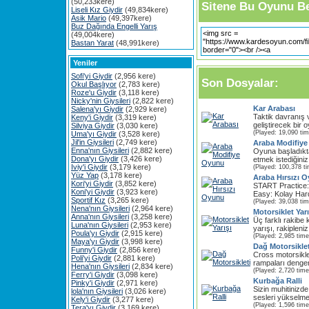
(50,233kere)
Sitene Bu Oyunu Be
Liseli Kız Giydir
(49,834kere)
Asik Mario
(49,397kere)
Buz Dağında Engelli Yarış
(49,004kere)
Bastan Yarat
(48,991kere)
Yeniler
Sofi'yi Giydir
(2,956 kere)
Son Dosyalar:
Okul Başlıyor
(2,783 kere)
Roze'u Giydir
(3,118 kere)
Nicky'nin Giysileri
(2,822 kere)
Kar Arabası
Salena'yı Giydir
(2,929 kere)
Taktik davranış 
Keny'i Giydir
(3,319 kere)
geliştirecek bir 
Silviya Giydir
(3,030 kere)
(Played: 19,090 ti
Uma'yı Giydir
(3,528 kere)
Jil'in Giysileri
(2,749 kere)
Araba Modifiy
Enna'nın Giysileri
(2,882 kere)
Oyuna başladıkt
Dona'yı Giydir
(3,426 kere)
etmek istediğiniz
Iviy'i Giydir
(3,179 kere)
(Played: 100,378 t
Yüz Yap
(3,178 kere)
Araba Hırsızı 
Kori'yi Giydir
(3,852 kere)
START Practice
Koni'yi Giydir
(3,923 kere)
Easy: Kolay Hard
Sportif Kız
(3,265 kere)
(Played: 39,038 ti
Nena'nın Giysileri
(2,964 kere)
Motorsiklet Yarı
Anna'nın Giysileri
(3,258 kere)
Üç farklı rakibe k
Luna'nın Giysileri
(2,953 kere)
yarışı, rakipleniz
Poula'yı Giydir
(2,915 kere)
(Played: 2,985 time
Maya'yı Giydir
(3,998 kere)
Dağ Motorsiklet
Funny'i Giydir
(2,856 kere)
Cross motorsikle
Poli'yi Giydir
(2,881 kere)
rampaları dengen
Hena'nın Giysileri
(2,834 kere)
(Played: 2,720 time
Ferry'i Giydir
(3,098 kere)
Kurbağa Ralli
Pinky'i Giydir
(2,971 kere)
Sizin muhitinizde
lola'nın Giysileri
(3,026 kere)
sesleri yükselme
Kely'i Giydir
(3,277 kere)
(Played: 1,596 time
Tera'yı Giydir
(3,169 kere)