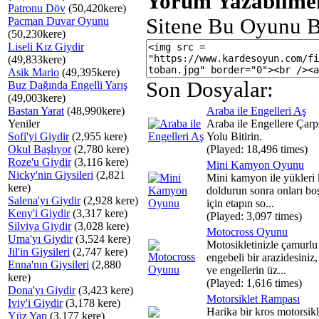
Yorum Yazabilmek
Patronu Döv
(50,420kere)
Sitene Bu Oyunu B
Pacman Duvar Oyunu
(50,230kere)
Liseli Kız Giydir
(49,833kere)
Asik Mario
(49,395kere)
Son Dosyalar:
Buz Dağında Engelli Yarış
(49,003kere)
Bastan Yarat
(48,990kere)
Araba ile Engelleri Aş
Yeniler
Araba ile Engellere Çar
Sofi'yi Giydir
(2,955 kere)
Yolu Bitirin.
Okul Başlıyor
(2,780 kere)
(Played: 18,496 times)
Roze'u Giydir
(3,116 kere)
Mini Kamyon Oyunu
Nicky'nin Giysileri
(2,821
Mini kamyon ile yükleri
kere)
doldurun sonra onları bo
Salena'yı Giydir
(2,928 kere)
için etapın so...
Keny'i Giydir
(3,317 kere)
(Played: 3,097 times)
Silviya Giydir
(3,028 kere)
Motocross Oyunu
Uma'yı Giydir
(3,524 kere)
Motosikletinizle çamurlu
Jil'in Giysileri
(2,747 kere)
engebeli bir arazidesiniz,
Enna'nın Giysileri
(2,880
ve engellerin üz...
kere)
(Played: 1,616 times)
Dona'yı Giydir
(3,423 kere)
Motorsiklet Rampası
Iviy'i Giydir
(3,178 kere)
Harika bir kros motorsikl
Yüz Yap
(3,177 kere)