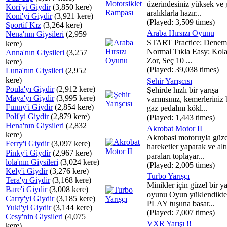
üzerindesiniz yüksek ve 
Kori'yi Giydir
(3,850 kere)
aralıklarla hazır...
Koni'yi Giydir
(3,921 kere)
(Played: 3,509 times)
Sportif Kız
(3,264 kere)
Araba Hırsızı Oyunu
Nena'nın Giysileri
(2,959
START Practice: Denem
kere)
Normal Tıkla Easy: Kol
Anna'nın Giysileri
(3,257
Zor, Seç 10 ...
kere)
(Played: 39,038 times)
Luna'nın Giysileri
(2,952
kere)
Şehir Yarışcısı
Poula'yı Giydir
(2,912 kere)
Şehirde hızlı bir yarışa
Maya'yı Giydir
(3,995 kere)
varmısınız, kemerleriniz
Funny'i Giydir
(2,854 kere)
gaz pedalını kökl...
Poli'yi Giydir
(2,879 kere)
(Played: 1,443 times)
Hena'nın Giysileri
(2,832
Akrobat Motor II
kere)
Akrobasi motoruyla güze
Ferry'i Giydir
(3,097 kere)
hareketler yaparak ve alt
Pinky'i Giydir
(2,967 kere)
paraları toplayar...
lola'nın Giysileri
(3,024 kere)
(Played: 2,005 times)
Kely'i Giydir
(3,276 kere)
Turbo Yarışçı
Tera'yı Giydir
(3,168 kere)
Minikler için güzel bir ya
Bare'i Giydir
(3,008 kere)
oyunu Oyun yüklendikte
Carry'yi Giydir
(3,185 kere)
PLAY tuşuna basar...
Yuki'yi Giydir
(3,144 kere)
(Played: 7,007 times)
Cesy'nin Giysileri
(4,075
VXR Yarışı !!
kere)