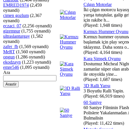
Çılgın Motorlar
EMRED1974
(2,459
İki çılgın motorcu kıyası
oynandi)
yarışa tutuştular, galip g
cimen gozlum
(2,367
için rakibe h...
oynandi)
(Played: 1,948 times)
eczaci_07
(2,256 oynandi)
gizemnur
(1,755 oynandi)
Kırmızı Hummer Oyunu
ultraslanturgay
(1,582
Kırmızı hummer oyunun
oynandi)
başlamak için play seçen
zafer_fb
(1,569 oynandi)
tıklayınız. Daha sonra o..
MeRT
(1,560 oynandi)
(Played: 4,164 times)
ongun
(1,286 oynandi)
Kara Şimşek Oyunu
ekodzayn
(1,223 oynandi)
Dostumuz Micheal Night
emre546
(1,095 oynandi)
zamanlar süper olan araba
Ara
ile otoyolda yine...
(Played: 1,687 times)
3D Ralli Yarışı
3 Boyutlu Ralli Yapin.
(Played: 66,919 times)
60 Saniye
60 Saniye Filminin Flas
Polislere Yakalanmadan 
Bulmalisin
(Played: 11,422 times)