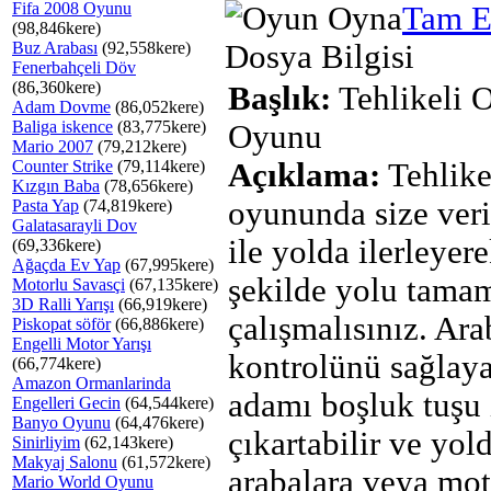
Fifa 2008 Oyunu
Tam E
(98,846kere)
Buz Arabası
(92,558kere)
Dosya Bilgisi
Fenerbahçeli Döv
(86,360kere)
Başlık:
Tehlikeli 
Adam Dovme
(86,052kere)
Baliga iskence
(83,775kere)
Oyunu
Mario 2007
(79,212kere)
Counter Strike
(79,114kere)
Açıklama:
Tehlike
Kızgın Baba
(78,656kere)
oyununda size veri
Pasta Yap
(74,819kere)
Galatasarayli Dov
ile yolda ilerleyere
(69,336kere)
Ağaçda Ev Yap
(67,995kere)
şekilde yolu tam
Motorlu Savasçi
(67,135kere)
3D Ralli Yarışı
(66,919kere)
çalışmalısınız. Ar
Piskopat söför
(66,886kere)
Engelli Motor Yarışı
kontrolünü sağlay
(66,774kere)
Amazon Ormanlarinda
adamı boşluk tuşu i
Engelleri Gecin
(64,544kere)
Banyo Oyunu
(64,476kere)
çıkartabilir ve yol
Sinirliyim
(62,143kere)
Makyaj Salonu
(61,572kere)
arabalara veya mot
Mario World Oyunu