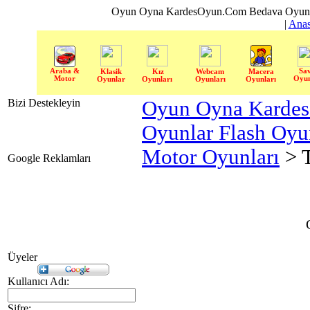
Oyun Oyna KardesOyun.Com Bedava Oyun 
|
Anas
Araba &
Sa
Klasik
Kız
Webcam
Macera
Motor
Oyun
Oyunlar
Oyunları
Oyunları
Oyunları
Bizi Destekleyin
Oyun Oyna Karde
Oyunlar Flash Oy
Motor Oyunları
> T
Google Reklamları
Üyeler
Kullanıcı Adı:
Şifre: