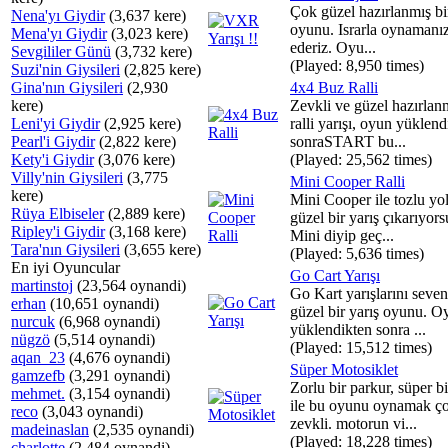
Çok güzel hazırlanmış bi
Nena'yı Giydir
(3,637 kere)
oyunu. Israrla oynamanız
Mena'yı Giydir
(3,023 kere)
ederiz. Oyu...
Sevgililer Günü
(3,732 kere)
(Played: 8,950 times)
Suzi'nin Giysileri
(2,825 kere)
Gina'nın Giysileri
(2,930
4x4 Buz Ralli
kere)
Zevkli ve güzel hazırlanm
Leni'yi Giydir
(2,925 kere)
ralli yarışı, oyun yüklend
Pearl'i Giydir
(2,822 kere)
sonraSTART bu...
Kety'i Giydir
(3,076 kere)
(Played: 25,562 times)
Villy'nin Giysileri
(3,775
Mini Cooper Ralli
kere)
Mini Cooper ile tozlu yo
Rüya Elbiseler
(2,889 kere)
güzel bir yarış çıkarıyor
Ripley'i Giydir
(3,168 kere)
Mini diyip geç...
Tara'nın Giysileri
(3,655 kere)
(Played: 5,636 times)
En iyi Oyuncular
Go Cart Yarışı
martinstoj
(23,564 oynandi)
Go Kart yarışlarını seven
erhan
(10,651 oynandi)
güzel bir yarış oyunu. O
nurcuk
(6,968 oynandi)
yüklendikten sonra ...
nügzö
(5,514 oynandi)
(Played: 15,512 times)
aqan_23
(4,676 oynandi)
Süper Motosiklet
gamzefb
(3,291 oynandi)
Zorlu bir parkur, süper b
mehmet.
(3,154 oynandi)
ile bu oyunu oynamak ç
reco
(3,043 oynandi)
zevkli. motorun vi...
madeinaslan
(2,535 oynandi)
(Played: 18,228 times)
charlotte
(2,484 oynandi)