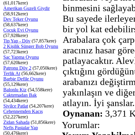
(61,017kere)
binmesini sağlayabi
Amerikan Guzeli Giydir
(58,912kere)
Bu sayede ilerleye
Dev Teker Oyunu
(58,637kere)
bir yol kat edebilir
Çocuk Evi Oyunu
(57,928kere)
Arabalara çok çarp
Tip Yap - Döv
(57,857kere)
2 Kişilik Sünger Bob Oyunu
aracınız hasar gör
(57,723kere)
Sac Yapma Oyunu
patlayacaktır. Alev
(57,620kere)
Patronu Döv 2
(57,050kere)
çıktığını gördüğü
Terlik At
(56,662kere)
Barbie Defile Oyunu
arabanızı değiştir
(55,129kere)
Balonlu Kiz
(54,558kere)
yakınlaşın ve diğe
Çaktırmadan Bak
(54,434kere)
atlayın. İyi şanslar.
Sivilce Patlat
(54,207kere)
Oynanan:
3,371 K
Cehennemden Kaçış
(52,227kere)
Zidan Sahada
(51,856kere)
Yorumlar:
Nefis Pastalar Yap
(50,476kere)