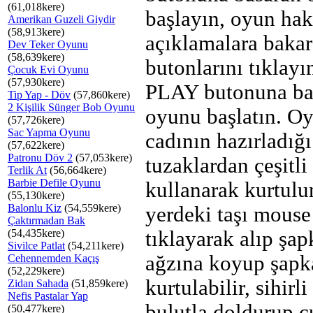
(61,018kere)
başlayın, oyun ha
Amerikan Guzeli Giydir
(58,913kere)
açıklamalara bak
Dev Teker Oyunu
(58,639kere)
butonlarını tıklayı
Çocuk Evi Oyunu
(57,930kere)
PLAY butonuna ba
Tip Yap - Döv
(57,860kere)
2 Kişilik Sünger Bob Oyunu
oyunu başlatın. O
(57,726kere)
Sac Yapma Oyunu
cadının hazırladığı
(57,622kere)
Patronu Döv 2
(57,053kere)
tuzaklardan çeşitli
Terlik At
(56,664kere)
Barbie Defile Oyunu
kullanarak kurtulu
(55,130kere)
Balonlu Kiz
(54,559kere)
yerdeki taşı mouse
Çaktırmadan Bak
(54,435kere)
tıklayarak alıp şa
Sivilce Patlat
(54,211kere)
ağzına koyup şap
Cehennemden Kaçış
(52,229kere)
kurtulabilir, sihirli
Zidan Sahada
(51,859kere)
Nefis Pastalar Yap
bulutla doldurup 
(50,477kere)