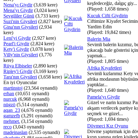
keşfedeceğiz, dalgıç giy...
Nena'yı Giydir
(3,639 kere)
(Played: 1,658 times)
Mena'yı Giydir
(3,024 kere)
Kucuk Cifti Giydirin
Sevgililer Günü
(3,733 kere)
Ciftimize Kiyafet Secimi
Suzi'nin Giysileri
(2,827 kere)
Yardim Edin
Gina'nın Giysileri
(2,934
(Played: 19,842 times)
kere)
Leni'yi Giydir
(2,927 kere)
Balerin Mia
Pearl'i Giydir
(2,824 kere)
Sevimli balerin kızımız, b
Kety'i Giydir
(3,078 kere)
çıkacağı bale gösterisi için
Villy'nin Giysileri
(3,776
yapmak...
kere)
(Played: 1,805 times)
Rüya Elbiseler
(2,890 kere)
Afrika Kıyafetleri
Ripley'i Giydir
(3,169 kere)
Sevimli kızlarımız Kety v
Tara'nın Giysileri
(3,658 kere)
afrika modasının büyüsüne
En iyi Oyuncular
yaptıklar...
martinstoj
(23,564 oynandi)
(Played: 1,640 times)
erhan
(10,651 oynandi)
Pamela'yı Giydir
nurcuk
(6,968 oynandi)
Güzel ve narin kızımız P
nügzö
(5,514 oynandi)
akşam verilecek partiye kı
aqan_23
(4,676 oynandi)
seçmek ve güzel...
gamzefb
(3,291 oynandi)
(Played: 1,694 times)
mehmet.
(3,154 oynandi)
Dövmeci Kız Oyunu
reco
(3,043 oynandi)
Dövme yaptırmak için dö
madeinaslan
(2,535 oynandi)
kızın yanına gelen kişilerl
charlotte
(2,484 oynandi)